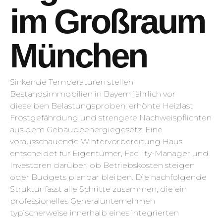
im Großraum
München
Sinkende Temperaturen stellen
Bestandsimmobilien in Bayern jährlich vor
dieselben Belastungsproben: erhöhte Heizlast,
Frostgefährdung und strengere Nachweis­pflichten
aus dem Gebäudeenergiegesetz. Eine
vorausschauende Wintervorbereitung Haus
entscheidet für Eigentümer, Facility-Manager und
Investoren darüber, ob Betriebskosten steigen
oder Budgets planbar bleiben. Die nachfolgende
Struktur fasst alle Schritte zusammen, die ein
professionelles Generalunternehmen
typischerweise innerhalb eines integrierten