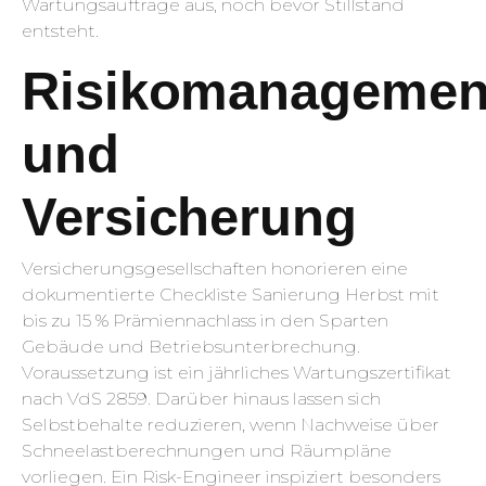
Wartungsaufträge aus, noch bevor Stillstand
entsteht.
Risikomanagemen
und
Versicherung
Versicherungsgesellschaften honorieren eine
dokumentierte Checkliste Sanierung Herbst mit
bis zu 15 % Prämiennachlass in den Sparten
Gebäude und Betriebsunterbrechung.
Voraussetzung ist ein jährliches Wartungszertifikat
nach VdS 2859. Darüber hinaus lassen sich
Selbstbehalte reduzieren, wenn Nachweise über
Schneelastberechnungen und Räumpläne
vorliegen. Ein Risk-Engineer inspiziert besonders