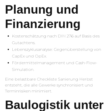
Planung und
Finanzierung
Kostenschätzung nach DIN 276 auf Basis des
Gutachtens.
Lebenszyklusanalyse: Gegenüberstellung von
CapEx und OpEx.
Fördermittelmanagement und Cash-Flow-
Simulation.
Eine belastbare Checkliste Sanierung Herbst
entsteht, die alle Gewerke synchronisiert und
Terminrisiken minimiert.
Baulogistik unter