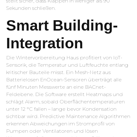
stellt sicher, dass Klappen in weniger als 90
Sekunden schließen.
Smart Building-
Integration
Die Wintervorbereitung Haus profitiert von IoT-
Sensorik, die Temperatur und Luftfeuchte entlang
kritischer Bauteile misst. Ein Mesh-Netz aus
Batterielosen EnOcean-Sensoren überträgt alle
fünf Minuten Messwerte an eine BACnet-
Feldebene. Die Software erstellt Heatmaps und
schlägt Alarm, sobald Oberflächentemperaturen
unter 12 °C fallen – lange bevor Kondensation
sichtbar wird. Predictive Maintenance Algorithmen
erkennen Abweichungen im Stromprofil von
Pumpen oder Ventilatoren und lösen