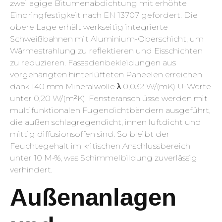
zweilagige Bitumenabdichtung mit erhöhte
Eindringfestigkeit nach EN 13707 gefordert. Die
obere Lage erhält werkseitig integrierte
Schweißbahnen mit Aluminium-Oberschicht, um
Wärmestrahlung zu reflektieren und Eisschichten
zu reduzieren. Fassadenbekleidungen aus
vorgehängten hinterlüfteten Paneelen erreichen
dank 140 mm Mineralwolle λ 0,032 W/(mK) U-Werte
unter 0,20 W/(m²K). Fensteranschlüsse werden mit
multifunktionalen Fugendichtbändern ausgeführt,
die außen schlagregendicht, innen luftdicht und
mittig diffusionsoffen sind. So bleibt der
Feuchtegehalt im kritischen Anschlussbereich
unter 10 M-%, was Schimmelbildung zuverlässig
verhindert.
Außenanlagen