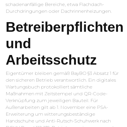
schadenanfällige Bereiche, etwa Flachdach-
Durchdringungen oder Dachrinnenheizungen.
Betreiberpflichten
und
Arbeitsschutz
Eigentümer bleiben gemäß BayBO §3 Absatz 1 für
den sicheren Betrieb verantwortlich. Ein digitales
Wartungsbuch protokolliert sämtliche
Maßnahmen mit Zeitstempel und QR-Code-
Verknüpfung zum jeweiligen Bauteil. Für
Außenarbeiten gilt ab 1. November eine PSA-
Erweiterung um witterungsbeständige
Handschuhe und Anti-Rutsch-Schuhwerk nach