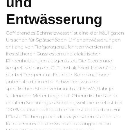
und
Entwässerung
Gefrierendes Schmelzwasser ist eine der häufigsten
Ursachen für Spätschäden. Linienentwässerungen
entlang von Tiefgaragenzufahrten werden mit
frostsicheren Gussrosten und elektrischen
Rinnenheizungen ausgerüstet. Die Steuerung
koppelt sich an die GLT und aktiviert Heizdrähte
nur bei Temperatur-Feuchte-Kombinationen
unterhalb definierter Schwellen, was den
spezifischen Stromverbrauch auf 6 kWh/Jahr je
laufendem Meter begrenzt. Oberirdische Rohre
erhalten Schaumglas-Schalen, weil diese selbst bei
100 % relativer Luftfeuchte formstabil bleiben. Für
Pflasterflächen geben die bayerischen Richtlinien
für straßenrechtliche Sondernutzungen einen