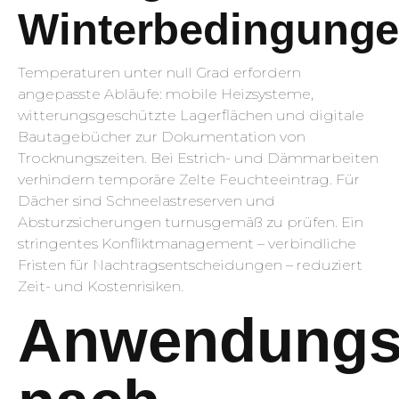
Winterbedingung
Temperaturen unter null Grad erfordern
angepasste Abläufe: mobile Heizsysteme,
witterungsgeschützte Lagerflächen und digitale
Bautagebücher zur Dokumentation von
Trocknungszeiten. Bei Estrich- und Dämmarbeiten
verhindern temporäre Zelte Feuchteeintrag. Für
Dächer sind Schneelastreserven und
Absturzsicherungen turnusgemäß zu prüfen. Ein
stringentes Konfliktmanagement – verbindliche
Fristen für Nachtragsentscheidungen – reduziert
Zeit- und Kostenrisiken.
Anwendungsb