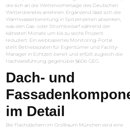
die sich an die Wettervorhersage des Deutschen
Wetterdienstes anlehnen. Ergänzend lässt sich die
Warmwasserbereitung in Spitzenzeiten absenken,
was den Gas- oder Strombedarf während der
kältesten Monate um bis zu sechs Prozent
reduziert. Ein webbasiertes Monitoring-Portal
stellt Betriebsdaten für Eigentümer und Facility-
Manager in Echtzeit bereit und erfüllt zugleich die
Nachweisführung gegenüber §60b GEG.
Dach- und
Fassadenkompon
im Detail
Bei Flachdächern im Großraum München wird eine