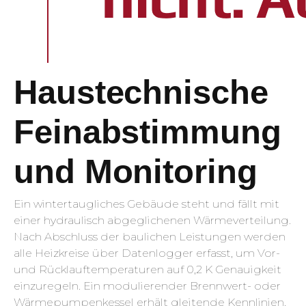
Haustechnische
Feinabstimmung
und Monitoring
Ein wintertaugliches Gebäude steht und fällt mit
einer hydraulisch abgeglichenen Wärmeverteilung.
Nach Abschluss der baulichen Leistungen werden
alle Heizkreise über Datenlogger erfasst, um Vor-
und Rücklauftemperaturen auf 0,2 K Genauigkeit
einzuregeln. Ein modulierender Brennwert- oder
Wärmepumpenkessel erhält gleitende Kennlinien,