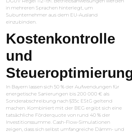
DGUV Regel 112-191. Betriebsanweisungen werden
in mehreren Sprachen hinterlegt, um
Subunternehmer aus dem EU-Ausland
einzubinden.
Kostenkontrolle
und
Steueroptimierun
In Bayern lassen sich 50 % der Aufwendungen für
energetische Sanierungen bis 200 000 € als
Sonderabschreibung nach §35c EStG geltend
machen. Kombiniert mit der BEG ergibt sich eine
tatsächliche Förderquote von rund 40 % der
Investitionssumme. Cash-Flow-Simulationen
zeigen, dass sich selbst umfangreiche Dämm- und