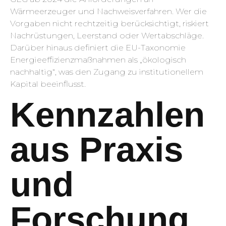
Wärmeerzeuger und Nachweisverfahren. Wer die
Vorgaben nicht rechtzeitig berücksichtigt, riskiert
Nachrüstungen, Leerstand oder Wertabschläge.
Darüber hinaus definiert die EU-Taxonomie
Energieeffizienzmaßnahmen als „ökologisch
nachhaltig“, was den Zugang zu institutionellem
Kapital beeinflusst.
Kennzahlen
aus Praxis
und
Forschung