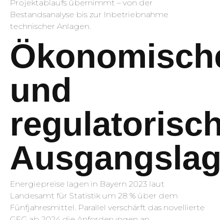
Projektablaufs übernimmt – von der
Bestandsanalyse bis zur Inbetriebnahme
technischer Anlagen.
Ökonomisch
und
regulatorisc
Ausgangsla
Energiepreise lagen in Bayern 2023 laut
Landesamt für Statistik um 28 % über dem
Fünfjahresmittel. Parallel verschärft das novellierte
GEG ab 2024 die Anforderungen an