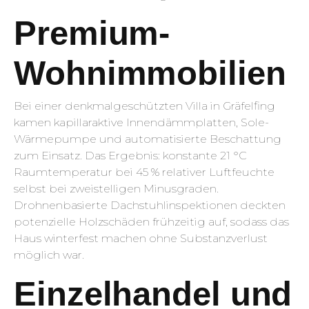
Premium-
Wohnimmobilien
Bei einer denkmalgeschützten Villa in Gräfelfing
kamen kapillaraktive Innendämmplatten, Sole-
Wärmepumpe und automatisierte Beschattung
zum Einsatz. Das Ergebnis: konstante 21 °C
Raumtemperatur bei 45 % relativer Luftfeuchte
selbst bei zweistelligen Minusgraden.
Drohnenbasierte Dachstuhlinspektionen deckten
potenzielle Holzschäden frühzeitig auf, sodass das
Haus winterfest machen ohne Substanzverlust
möglich war.
Einzelhandel und