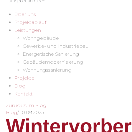
Angebot anfragen
Über uns
Projektablauf
Leistungen
Wohngebäude
Gewerbe- und Industriebau
Energetische Sanierung
Gebäudemodernisierung
Wohnungssanierung
Projekte
Blog
Kontakt
Zurück zum Blog
Blog
/
10.09.2025
Wintervorber