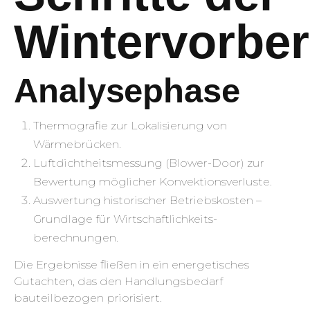
Wintervorber
Analysephase
Thermografie zur Lokalisierung von
Wärmebrücken.
Luftdichtheitsmessung (Blower-Door) zur
Bewertung möglicher Konvektionsverluste.
Auswertung historischer Betriebskosten –
Grundlage für Wirtschaftlichkeits­
berechnungen.
Die Ergebnisse fließen in ein energetisches
Gutachten, das den Handlungsbedarf
bauteilbezogen priorisiert.