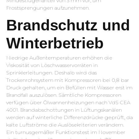
Mindestfugenanteil von 3 mm vor, um
Frostsprengungen aufzunehmen.
Brandschutz und
Winterbetrieb
Niedrige Außentemperaturen erhöhen die
Viskosität von Löschwasservorräten in
Sprinklerleitungen. Deshalb wird das
Trockenrohrsystem mit Kompressoren bei 0,8 bar
Druck gehalten, um ein Befüllen mit Wasser erst im
Brandfall auszulösen. Sämtliche Kompressoren
verfügen über Ölwannenheizungen nach VdS CEA
4001. Brandabschottungen in Lüftungskanälen
werden auf winterliche Differenzdrücke geprüft, da
kalte Luftströme die Auslösekriterien verändern.
Ein turnus­gemäßer Funktionstest im November