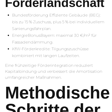
Förderlandschaft
Bundesförderung Effiziente Gebäude (BEG):
bis zu 15 % Zuschuss, plus 5 % bei individuellem
Sanierungsfahrplan.
EnergieBonusBayern: maximal 30 €/m² für
Fassadendämmung.
KfW-Förderkredite: Tilgungszuschüsse
kombiniert mit langen Laufzeiten.
Eine frühzeitige Förderintegration reduziert
Kapitalbindung und verbessert die Amortisation
umfangreicher Maßnahmen.
Methodische
Schritte der