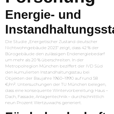
Energie- und
Instandhaltungsst
Die Studie „Energetischer Zustand deutscher
Nichtwohngebäude 2023“ zeigt, dass 42 % der
Bürogebäude den zulässigen Endenergiebedarf
um mehr als 20 % überschreiten. In der
Metropolregion München beziffert der IVD Süd
den kumulierten Instand­haltungs­stau bei
Objekten der Baujahre 1960–1990 auf rund 58
€/m². Untersuchungen der TU München belegen,
dass eine konsequente Wintervorbereitung Haus –
Dach, Fassade, Anlagentechnik – durchschnittlich
neun Prozent Wertzuwachs generiert.