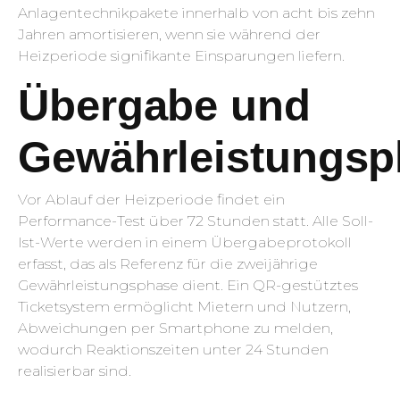
Anlagentechnikpakete innerhalb von acht bis zehn
Jahren amortisieren, wenn sie während der
Heizperiode signifikante Einsparungen liefern.
Übergabe und
Gewährleistungsp
Vor Ablauf der Heizperiode findet ein
Performance-Test über 72 Stunden statt. Alle Soll-
Ist-Werte werden in einem Übergabeprotokoll
erfasst, das als Referenz für die zweijährige
Gewährleistungsphase dient. Ein QR-gestütztes
Ticketsystem ermöglicht Mietern und Nutzern,
Abweichungen per Smartphone zu melden,
wodurch Reaktionszeiten unter 24 Stunden
realisierbar sind.