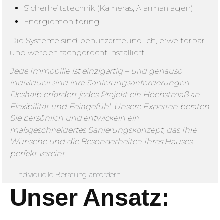
Sicherheitstechnik (Kameras, Alarmanlagen)
Energiemonitoring
Die Systeme sind benutzerfreundlich, erweiterbar
und werden fachgerecht installiert.
Jede Immobilie ist einzigartig – und genauso
individuell sind ihre Sanierungsanforderungen.
Deshalb erfordert jedes Projekt ein Höchstmaß an
Flexibilität und Feingefühl. Unsere Experten beraten
Sie persönlich und entwickeln ein
maßgeschneidertes Sanierungskonzept, das Ihre
Wünsche und die Besonderheiten Ihres Hauses
perfekt vereint.
Individuelle Beratung anfordern
Unser Ansatz: