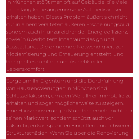
In München stößt man oft auf Gebäude, die viele
Jahre lang keine angemessene Aufmerksamkeit
erhalten haben. Dieses Problem äußert sich nicht
nur in einem veralteten äußeren Erscheinungsbild,
sondern auch in unzureichender Energieeffizienz,
sowie in überholtem Innenraumdesign und
Ausstattung. Die dringende Notwendigkeit zur
Modernisierung und Erneuerung entsteht, und
hier geht es nicht nur um Ästhetik oder
Lebenskomfort.
Sorge um Ihr Eigentum und die Durchführung
von Hausrenovierungen in München sind
Schlüsselfaktoren, um den Wert Ihrer Immobilie zu
erhalten und sogar möglicherweise zu steigern.
Eine Hausrenovierung in München erhöht nicht nur
seinen Marktwert, sondern schützt auch vor
zukünftigen kostspieligen Eingriffen und schweren
Strukturschäden. Wenn Sie über die Renovierung