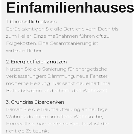
Einfamilienhause
1. Ganzheitlich planen
Berücksichtigen Sie alle Bereiche vom Dach bis
zum Keller. Einzelmaßnahmen führen oft zu
Folgekosten. Eine Gesamtsanierung ist
wirtschaftlicher.
2. Energieeffizienz nutzen
Nutzen Sie die Sanierung für energetische
Verbesserungen: Dämmung, neue Fenster,
moderne Heizung. Das senkt dauerhaft Ihre
Betriebskosten und erhöht den Wohnwert.
3. Grundriss überdenken
Passen Sie die Raumaufteilung an heutige
Wohnbedürfnisse an: offene Wohnküche,
Homeoffice, barrierefreies Bad. Jetzt ist der
richtige Zeitpunkt.