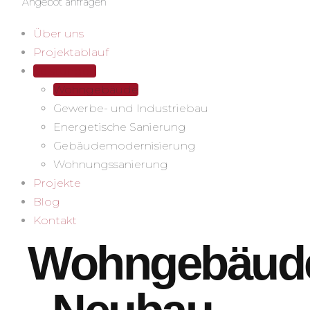
Angebot anfragen
Über uns
Projektablauf
Leistungen
Wohngebäude
Gewerbe- und Industriebau
Energetische Sanierung
Gebäudemodernisierung
Wohnungssanierung
Projekte
Blog
Kontakt
Wohngebäud