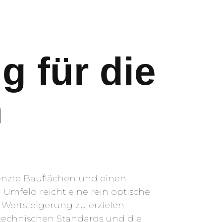
g für die
n
enzte Bauflächen und einen
mfeld reicht eine rein optische
ertsteigerung zu erzielen.
e technischen Standards und die