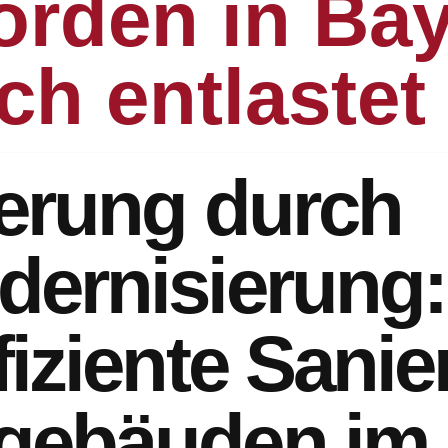
rden in Ba
ch entlastet
erung durch
dernisierung:
fiziente Sani
gebäuden im