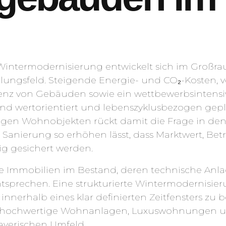
 Wintermodernisierung entwickelt sich im Gro
ungsfeld. Steigende Energie- und CO₂-Kosten, ve
ienz von Gebäuden sowie ein wettbewerbsintensi
d wertorientiert und lebenszyklusbezogen gepl
n Wohnobjekten rückt damit die Frage in den 
 Sanierung so erhöhen lässt, dass Marktwert, Bet
tig gesichert werden.
re Immobilien im Bestand, deren technische An
tsprechen. Eine strukturierte Wintermodernisieru
innerhalb eines klar definierten Zeitfensters zu b
 hochwertige Wohnanlagen, Luxuswohnungen u
yerischen Umfeld.