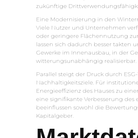
zukünftige Drittverwendungsfähigkei
Eine Modernisierung in den Winterm
Viele Nutzer und Unternehmen verfü
oder geringere Flächennutzung zum
lassen sich dadurch besser takten 
Gewerke im Innenausbau, in der 
witterungsunabhängig realisierbar.
Parallel steigt der Druck durch 
Nachhaltigkeitsziele. Für institutio
Energieeffizienz des Hauses zu eine
eine signifikante Verbesserung des 
beeinflussen sowohl die Bewertun
Kapitalgeber.
Marktdat