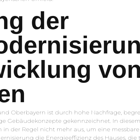
ng der
dernisierun
icklung vo
en
nd Oberbayern ist durch hohe Nachfrage, begr
 Gebäudekonzepte gekennzeichnet. In diesem U
n der Regel nicht mehr aus, um eine messbare W
dernisierung die Energieeffizienz des Hauses, di