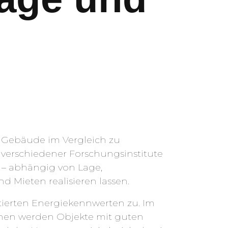
e Gebäude im Vergleich zu
verschiedener Forschungsinstitute
 – abhängig von Lage,
 Mieten realisieren lassen.
erten Energiekennwerten zu. Im
en werden Objekte mit guten