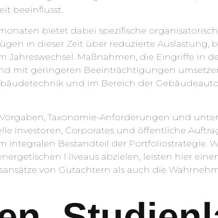
t beeinflusst.
onaten bietet dabei spezifische organisatorische
gen in dieser Zeit über reduzierte Auslastung, b
 Jahreswechsel. Maßnahmen, die Eingriffe in de
und mit geringeren Beeinträchtigungen umsetzen.
Gebäudetechnik und im Bereich der Gebäudeaut
ESG-Vorgaben, Taxonomie-Anforderungen und unt
nelle Investoren, Corporates und öffentliche Auf
m integralen Bestandteil der Portfoliostrategie.
energetischen Niveaus abzielen, leisten hier eine
gsansätze von Gutachtern als auch die Wahrne
en, Studien