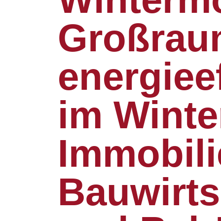
Großrau
energiee
im Winte
Immobili
Bauwirts