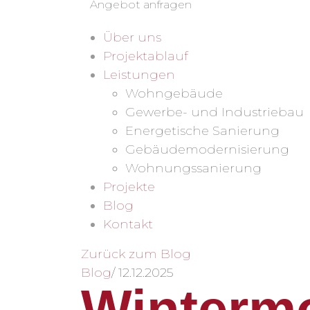
Angebot anfragen
Über uns
Projektablauf
Leistungen
Wohngebäude
Gewerbe- und Industriebau
Energetische Sanierung
Gebäudemodernisierung
Wohnungssanierung
Projekte
Blog
Kontakt
Zurück zum Blog
Blog
/
12.12.2025
Wintermo