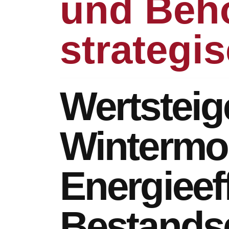
und Behö
strategis
Wertsteig
Wintermo
Energieef
Bestands