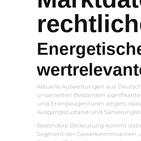
rechtlic
Energetisch
wertrelevant
Aktuelle Auswertungen aus Deutsch
unsanierten Beständen signifikant
und Energieagenturen zeigen, dass
Ausgangszustand und Sanierungstief
Besondere Bedeutung kommt dabei
Segment der Gewerbeimmobilien 