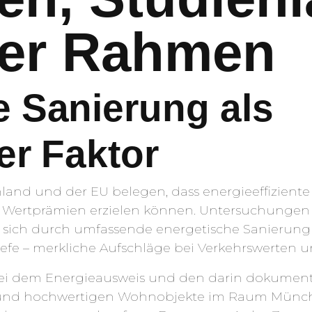
her Rahmen
e Sanierung als
er Faktor
land und der EU belegen, dass energieeffizient
e Wertprämien erzielen können. Untersuchungen 
 sich durch umfassende energetische Sanierung
e – merkliche Aufschläge bei Verkehrswerten und
 dem Energieausweis und den darin dokumenti
und hochwertigen Wohnobjekte im Raum Münch