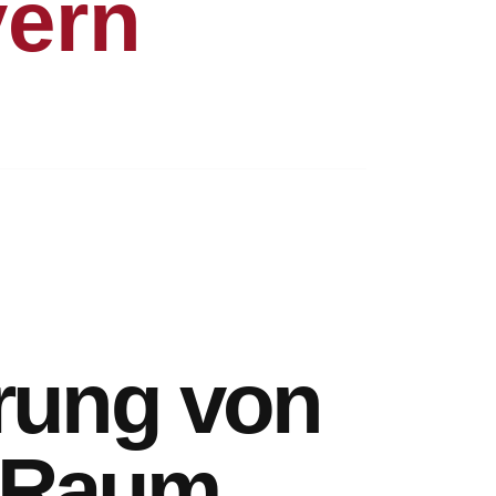
yern
erung von
 Raum