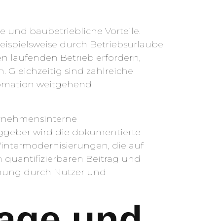
 und baubetriebliche Vorteile.
eispielsweise durch Betriebsurlaube
n laufenden Betrieb erfordern,
 Gleichzeitig sind zahlreiche
omation weitgehend
ernehmensinterne
traggeber wird die dokumentierte
 Wintermodernisierungen, die auf
n quantifizierbaren Beitrag und
hmung durch Nutzer und
lage und