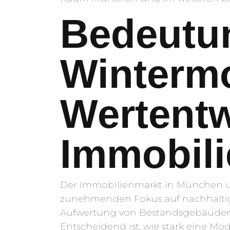
Bedeutu
Wintermo
Wertentw
Immobili
Der Immobilienmarkt in München u
zunehmenden Fokus auf nachhaltige
Aufwertung von Bestandsgebäuden i
Entscheidend ist, wie stark eine Mo