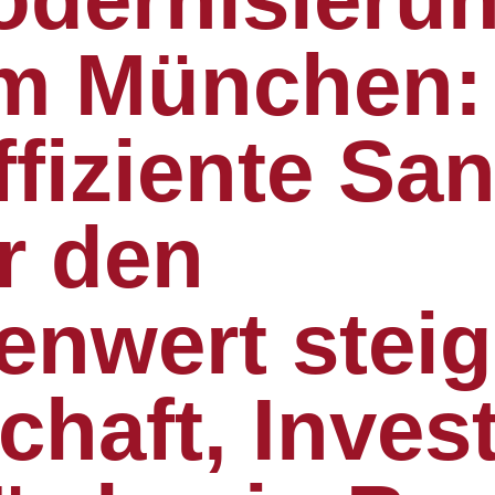
m München:
ffiziente Sa
r den
enwert steig
chaft, Inves