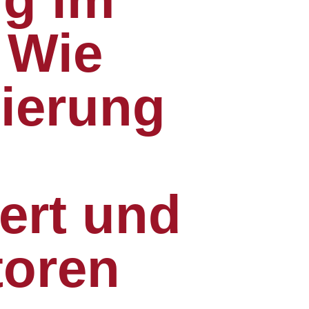
 Wie
nierung
ert und
toren