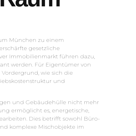
ßraum München zu einem
rschärfte gesetzliche
ver Immobilienmarkt führen dazu,
ant werden. Für Eigentümer von
Vordergrund, wie sich die
riebskostenstruktur und
lagen und Gebäudehülle nicht mehr
ng ermöglicht es, energetische,
earbeiten. Dies betrifft sowohl Büro-
nd komplexe Mischobjekte im