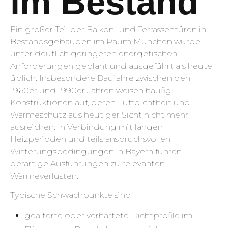
im Bestand
Ein großer Teil der Balkon- und Terrassentüren in
Bestandsgebäuden im Raum München wurde
unter deutlich geringeren energetischen
Anforderungen geplant und ausgeführt als heute
üblich. Insbesondere Baujahre zwischen den
1960er und 1990er Jahren weisen häufig
Konstruktionen auf, deren Luftdichtheit und
Wärmeschutz aus heutiger Sicht nicht mehr
ausreichen. In Verbindung mit langen
Heizperioden und teils anspruchsvollen
Witterungsbedingungen in Bayern führen
derartige Ausführungen zu relevanten
Wärmeverlusten.
Typische Schwachpunkte sind:
gealterte oder verhärtete Dichtprofile im