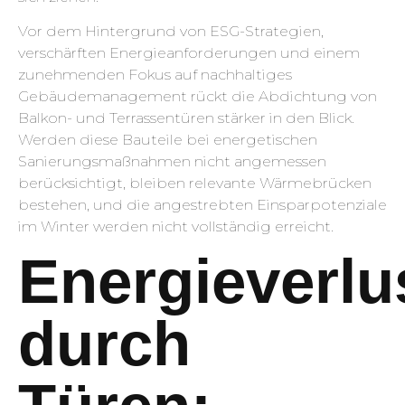
Vor dem Hintergrund von ESG-Strategien,
verschärften Energieanforderungen und einem
zunehmenden Fokus auf nachhaltiges
Gebäudemanagement rückt die Abdichtung von
Balkon- und Terrassentüren stärker in den Blick.
Werden diese Bauteile bei energetischen
Sanierungsmaßnahmen nicht angemessen
berücksichtigt, bleiben relevante Wärmebrücken
bestehen, und die angestrebten Einsparpotenziale
im Winter werden nicht vollständig erreicht.
Energieverlu
durch