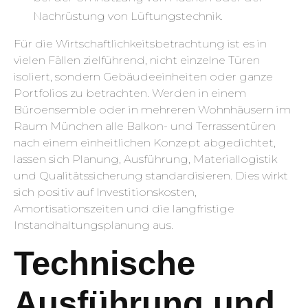
Nachrüstung von Lüftungstechnik.
Für die Wirtschaftlichkeitsbetrachtung ist es in
vielen Fällen zielführend, nicht einzelne Türen
isoliert, sondern Gebäudeeinheiten oder ganze
Portfolios zu betrachten. Werden in einem
Büroensemble oder in mehreren Wohnhäusern im
Raum München alle Balkon- und Terrassentüren
nach einem einheitlichen Konzept abgedichtet,
lassen sich Planung, Ausführung, Materiallogistik
und Qualitätssicherung standardisieren. Dies wirkt
sich positiv auf Investitionskosten,
Amortisationszeiten und die langfristige
Instandhaltungsplanung aus.
Technische
Ausführung und