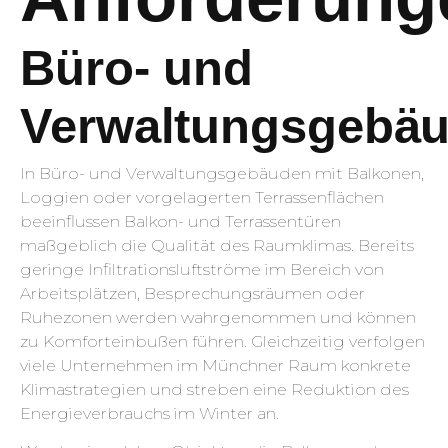
Büro- und
Verwaltungsgebä
In Büro- und Verwaltungsgebäuden mit Balkonen,
Loggien oder vorgelagerten Terrassenflächen
beeinflussen Balkon- und Terrassentüren
maßgeblich die Qualität des Raumklimas. Bereits
geringe Infiltrationsluftströme im Bereich von
Arbeitsplätzen, Besprechungsräumen oder
Ruhezonen werden wahrgenommen und können
zu Komforteinbußen führen. Gleichzeitig verfolgen
viele Unternehmen im Münchner Raum konkrete
Klimastrategien und streben eine Reduktion des
Energieverbrauchs im Winter an.