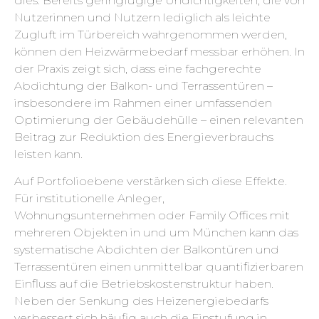
dies: Bereits geringfügige Undichtigkeiten, die von
Nutzerinnen und Nutzern lediglich als leichte
Zugluft im Türbereich wahrgenommen werden,
können den Heizwärmebedarf messbar erhöhen. In
der Praxis zeigt sich, dass eine fachgerechte
Abdichtung der Balkon- und Terrassentüren –
insbesondere im Rahmen einer umfassenden
Optimierung der Gebäudehülle – einen relevanten
Beitrag zur Reduktion des Energieverbrauchs
leisten kann.
Auf Portfolioebene verstärken sich diese Effekte.
Für institutionelle Anleger,
Wohnungsunternehmen oder Family Offices mit
mehreren Objekten in und um München kann das
systematische Abdichten der Balkontüren und
Terrassentüren einen unmittelbar quantifizierbaren
Einfluss auf die Betriebskostenstruktur haben.
Neben der Senkung des Heizenergiebedarfs
verbessert sich häufig auch die Einstufung in