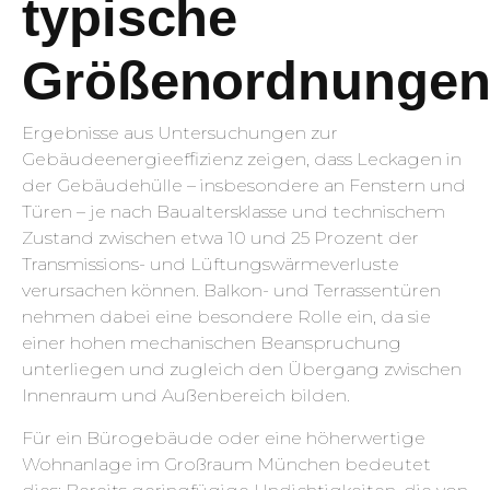
typische
Größenordnunge
Ergebnisse aus Untersuchungen zur
Gebäudeenergieeffizienz zeigen, dass Leckagen in
der Gebäudehülle – insbesondere an Fenstern und
Türen – je nach Baualtersklasse und technischem
Zustand zwischen etwa 10 und 25 Prozent der
Transmissions- und Lüftungswärmeverluste
verursachen können. Balkon- und Terrassentüren
nehmen dabei eine besondere Rolle ein, da sie
einer hohen mechanischen Beanspruchung
unterliegen und zugleich den Übergang zwischen
Innenraum und Außenbereich bilden.
Für ein Bürogebäude oder eine höherwertige
Wohnanlage im Großraum München bedeutet