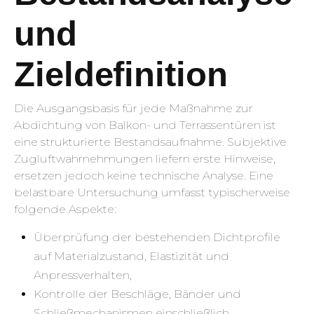
und
Zieldefinition
Die Ausgangsbasis für jede Maßnahme zur
Abdichtung von Balkon- und Terrassentüren ist
eine strukturierte Bestandsaufnahme. Subjektive
Zugluftwahrnehmungen liefern erste Hinweise,
ersetzen jedoch keine technische Analyse. Eine
belastbare Untersuchung umfasst typischerweise
folgende Aspekte:
Überprüfung der bestehenden Dichtprofile
auf Materialzustand, Elastizität und
Anpressverhalten,
Kontrolle der Beschläge, Bänder und
Schließmechanismen einschließlich