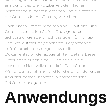
ermöglicht es, die Nutzbarkeit der Flächen
weitgehend aufrechtzuerhalten und gleichzeitig
die Qualität der Ausführung zu sichern.
Nach Abschluss der Arbeiten sind Funktions- und
Qualitätskontrollen üblich. Dazu gehören
Sichtprüfungen der Anschlussfugen, Öffnungs-
und Schließtests, gegebenenfalls ergänzende
Luftdichtheitsmessungen sowie die
Dokumentation der ausgeführten Details. Diese
Unterlagen bilden eine Grundlage für die
technische Nachvollziehbarkeit, für spätere
Wartungsmaßnahmen und für die Einbindung der
Abdichtungsmaßnahmen in das technische
Gebäudemanagement.
Anwendungsb