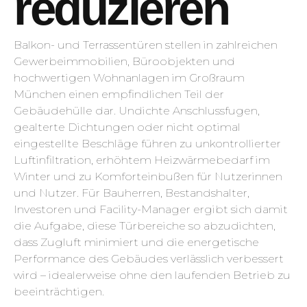
reduzieren
Balkon- und Terrassentüren stellen in zahlreichen
Gewerbeimmobilien, Büroobjekten und
hochwertigen Wohnanlagen im Großraum
München einen empfindlichen Teil der
Gebäudehülle dar. Undichte Anschlussfugen,
gealterte Dichtungen oder nicht optimal
eingestellte Beschläge führen zu unkontrollierter
Luftinfiltration, erhöhtem Heizwärmebedarf im
Winter und zu Komforteinbußen für Nutzerinnen
und Nutzer. Für Bauherren, Bestandshalter,
Investoren und Facility-Manager ergibt sich damit
die Aufgabe, diese Türbereiche so abzudichten,
dass Zugluft minimiert und die energetische
Performance des Gebäudes verlässlich verbessert
wird – idealerweise ohne den laufenden Betrieb zu
beeinträchtigen.