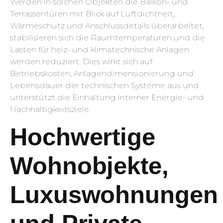
Werden in solchen Objekten die Balkon- und
Terrassentüren mit Blick auf Luftdichtheit,
Wärmeschutz und Anschlussdetails überarbeitet,
stabilisieren sich die Raumtemperaturen und die
Lasten für heiz- und klimatechnische Anlagen
werden reduziert. Dies wirkt sich auf
Betriebskosten, Anlagendimensionierung und
Lebensdauer der technischen Systeme aus und
unterstützt die Einhaltung interner Energie- und
Nachhaltigkeitsziele.
Hochwertige
Wohnobjekte,
Luxuswohnungen