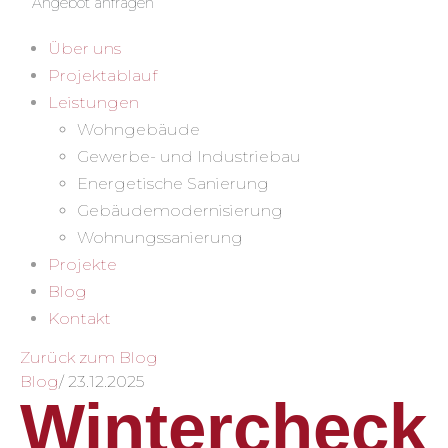
Angebot anfragen
Über uns
Projektablauf
Leistungen
Wohngebäude
Gewerbe- und Industriebau
Energetische Sanierung
Gebäudemodernisierung
Wohnungssanierung
Projekte
Blog
Kontakt
Zurück zum Blog
Blog
/
23.12.2025
Wintercheck