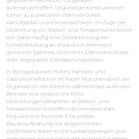
gegebenenfalls Abdichtungslagen
aufeinandertreffen. Ungünstige Konstruktionen
führen zu punktuellen Wärmebrücken,
Kaltluftabfall und Kondensatrisiken. Im Zuge der
Abdichtung von Balkon- und Terrassentüren bietet
sich daher häufig eine Überarbeitung der
Schwellenlösung an, etwa durch thermisch
getrennte Systeme, optimierte Dämmanschlüsse
oder angepasste Entwässerungsdetails.
In Bürogebäuden, Hotels, Handels- und
Gastronomieflächen im Raum München spielt die
Organisation der Arbeiten während des laufenden
Betriebs eine wesentliche Rolle.
Abdichtungsmaßnahmen an Balkon- und
Terrassentüren betreffen üblicherweise stark
frequentierte Bereiche. Eine präzise
Bauablaufplanung mit abgestimmten
Zeitfenstern, klaren Kommunikationswegen und
einer engen Koordination mit anderen Gewerken