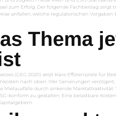
sel zum Erfolg. Der folgende Fachbeitrag zeigt t
eise anfallen, welche regulatorischen Vorgaben
s Thema je
ist
tzes (GEG 2020) setzt klare Effizienzziele für B
ohnkosten nach oben. Wer Sanierungen verzögert, 
e Mietausfälle durch sinkende Marktattraktivität.
s ESG-konform zu gestalten. Eine belastbare Kosten
Kapitalgebern.