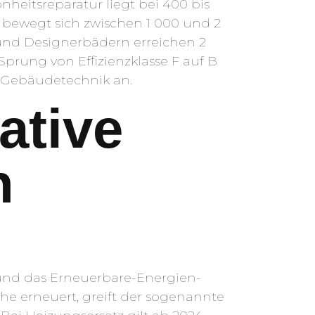
heitsreparatur liegt bei 400 bis
bewegt sich zwischen 1 000 und 2
nd Designerbädern erreichen 2
Sprung von Effizienzklasse F auf B
d Gebäudetechnik an.
ative
n
)
 und das Erneuerbare-Energien-
e erneuert, greift der sogenannte