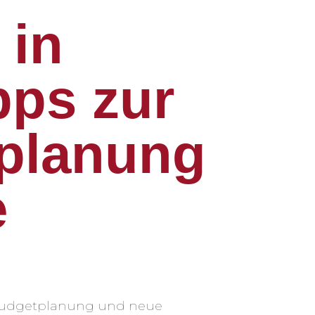
 in
pps zur
tplanung
e