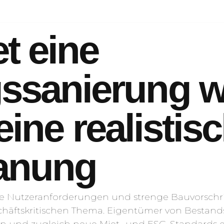
t eine
sanierung wi
eine realistis
anung
te Nutzeranforderungen und strenge Bauvorschri
ftskritischen Thema. Eigentümer von Bestandsp
rn und zugleich neue Miet- und ESG-Standards ei