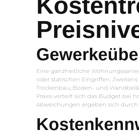
Kostentr
Preisniv
Gewerkeüber
Eine ganzheitliche Wohnungssanier
oder statischen Eingriffen. Zweiten
Trockenbau, Boden- und Wandbeläge
Praxis verteilt sich das Budget bei
Abweichungen ergeben sich durch O
Kostenkennw