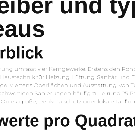
eiber und ty
eaus
blick
ung umfasst vier Kerngewerke. Erstens den Roh
s Haustechnik für Heizung, Lüftung, Sanitär und 
. Viertens Oberflächen und Ausstattung, von Tü
 hochwertigen Sanierungen häufig zu je rund 25 Pr
bjektgröße, Denkmalschutz oder lokale Tariflöh
erte pro Quadra