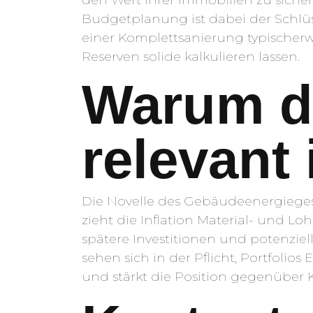
Budgetplanung ist dabei der Schlüs
einer Komplettsanierung typischerw
Reserven solide kalkulieren lassen.
Warum da
relevant 
Die Novelle des Gebäudeenergiegese
zieht die Inflation Material- und L
spätere Investitionen und potenziell
sehen sich in der Pflicht, Portfolio
und stärkt die Position gegenüber 