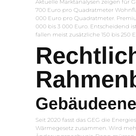
Aktuelle Marktanalysen zeigen für G
700 Euro pro Quadratmeter Wohnflä
000 Euro pro Quadratmeter. Prem
000 bis 3 000 Euro. Entscheidend is
fallen meist zusätzliche 150 bis 2
Rechtlic
Rahmenb
Gebäudeener
Seit 2020 fasst das GEG die Energ
Wärmegesetz zusammen. Wird mehr a