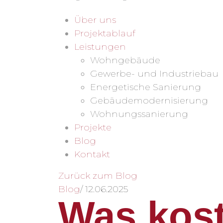
Über uns
Projektablauf
Leistungen
Wohngebäude
Gewerbe- und Industriebau
Energetische Sanierung
Gebäudemodernisierung
Wohnungssanierung
Projekte
Blog
Kontakt
Zurück zum Blog
Blog
/
12.06.2025
Was kost