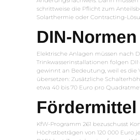
Änderungsnachweis. Dann müssen U-
schrittweise die Pflicht zum Antei
Solarthermie oder Contracting-Lös
DIN-Normen 
Elektrische Anlagen müssen nach DIN
Trinkwasserinstallationen folgen D
gewinnt an Bedeutung, weil es die 
übersetzen: Zusätzliche Schalter
etwa 40 bis 70 Euro pro Quadratme
Fördermittel
KfW-Programm 261 bezuschusst Komp
Höchstbeträgen von 120 000 Euro j