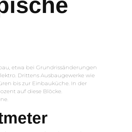
pische
bau, etwa bei Grundrissänderungen
Elektro. Drittens Ausbaugewerke wie
ren bis zur Einbauküche. In der
ozent auf diese Blöcke.
ne.
tmeter