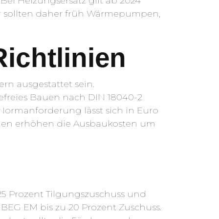
ei Heizungsersatz gilt ab 2024
ner sollten daher früh Wärmepumpen,
ichtlinien
rn ausgestattet sein.
efreies Bauen nach DIN 18040-2
 Normanforderung lässt sich in Euro
chen erhöhen die Ausbaukosten um
25 Prozent Tilgungszuschuss und
BEG EM bis zu 20 Prozent Zuschuss.