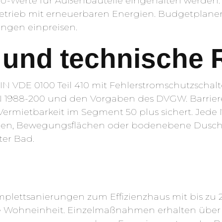
Werte für Außenbauteile eingehalten werden. B
lsbetrieb mit erneuerbaren Energien. Budgetpla
ungen einpreisen.
und technische R
 VDE 0100 Teil 410 mit Fehlerstromschutzschalte
IN 1988-200 und den Vorgaben des DVGW. Barrier
Vermietbarkeit im Segment 50 plus sichert. Jede
höhen, Bewegungsflächen oder bodenebene Dus
ter Bad.
lettsanierungen zum Effizienzhaus mit bis zu 
e Wohneinheit. Einzelmaßnahmen erhalten über 