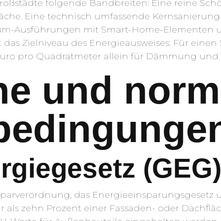
roßstädte folgende Bandbreiten: Eine reine Schön
che. Eine technisch umfassende Kernsanierung 
ium-Ausführungen mit Smart-Home-Elementen u
t das Zielniveau des Energieausweises: Für einen 
50 Euro pro Quadratmeter allein für Dämmung un
he und norm
edingunge
giegesetz (GEG
iesparverordnung, das Energieeinsparungsgesetz
ls zehn Prozent einer Fassaden- oder Dachfläch