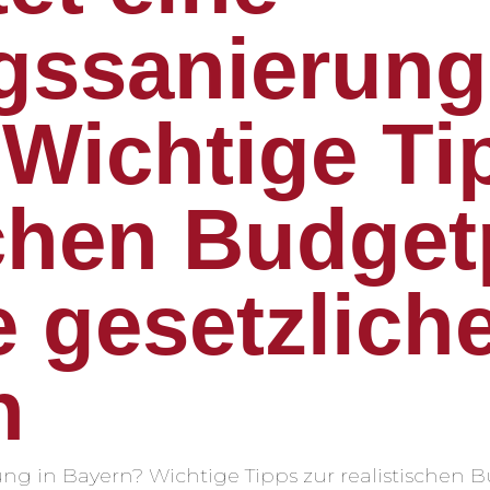
ssanierung
Wichtige Ti
schen Budge
 gesetzlich
n