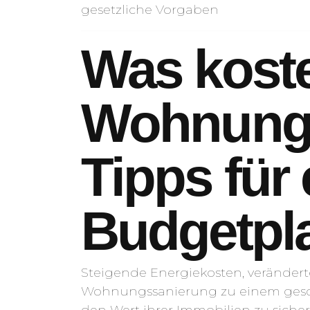
Was koste
Wohnungs
Tipps für 
Budgetpl
Steigende Energiekosten, veränder
Wohnungssanierung zu einem geschä
den Wert ihrer Immobilien zu siche