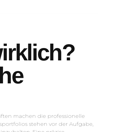
rklich?
che
ften machen die professionelle
ortfolios stehen vor der Aufgabe,
nzuhalten. Eine präzise