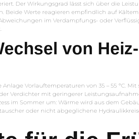
ert. Der Wirkungsgrad lässt sich über die Leist
ren. Beide Werte reagieren empfindlich auf Kältem
e Abweichungen im Verdampfungs- oder Verflüs
.
echsel von Heiz-
 die Anlage Vorlauftemperaturen von 35 – 55 °C. 
 der Verdichter mit geringerer Leistungsaufnahme
zess im Sommer um: Wärme wird aus dem Gebäud
scher oder nicht abgeglichene Hydraulikkreise 