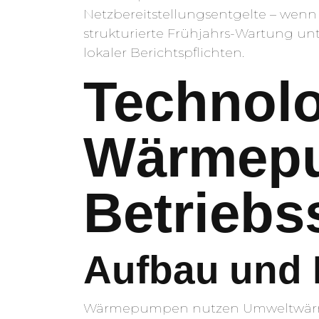
Netzbereitstellungsentgelte – wenn
strukturierte Frühjahrs-Wartung un
lokaler Berichtspflichten.
Technol
Wärmepu
Betriebs
Aufbau und
Wärmepumpen nutzen Umweltwärme 