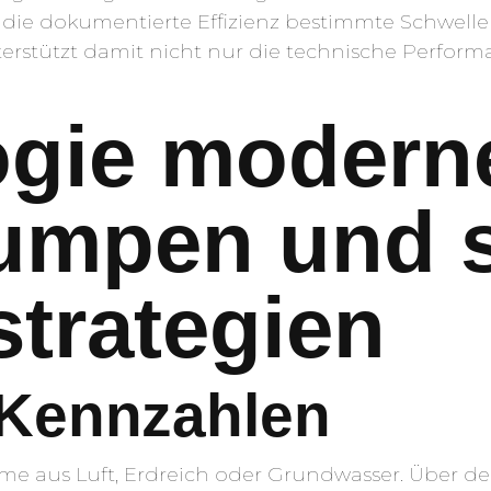
 die dokumentierte Effizienz bestimmte Schwelle
terstützt damit nicht nur die technische Perfor
ogie modern
mpen und s
strategien
 Kennzahlen
aus Luft, Erdreich oder Grundwasser. Über de