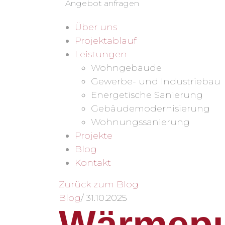
Angebot anfragen
Über uns
Projektablauf
Leistungen
Wohngebäude
Gewerbe- und Industriebau
Energetische Sanierung
Gebäudemodernisierung
Wohnungssanierung
Projekte
Blog
Kontakt
Zurück zum Blog
Blog
/
31.10.2025
Wärmepu