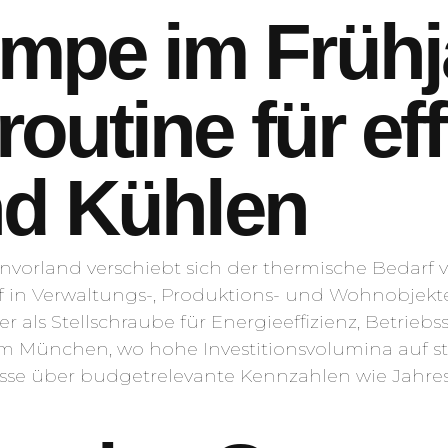
pe im Frühj
outine für eff
nd Kühlen
nvorland verschiebt sich der thermische Bedar
rf in Verwaltungs-, Produktions- und Wohnobjekt
ls Stellschraube für Energieeffizienz, Betriebs
m München, wo hohe Investitionsvolumina auf st
sse über budgetrelevante Kennzahlen wie Jahre