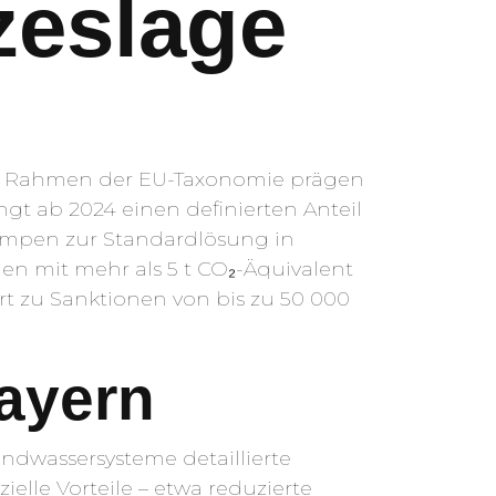
zeslage
 im Rahmen der EU-Taxonomie prägen
gt ab 2024 einen definierten Anteil
umpen zur Standardlösung in
en mit mehr als 5 t CO₂-Äquivalent
rt zu Sanktionen von bis zu 50 000
ayern
ndwassersysteme detaillierte
le Vorteile – etwa reduzierte