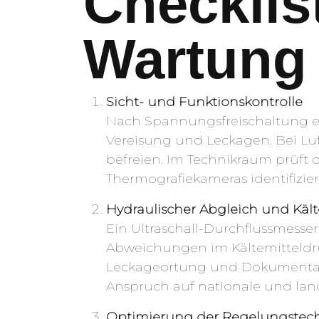
Checklist
Wartung
Sicht- und Funktionskontrolle
Nach Spannungsfreischaltung e
Vereisung und Leckagen. Bei L
befreien. Im Technikraum prüft 
Thermografiekameras identifizier
Hydraulischer Abgleich und Käl
Ein Ultraschall-Durchflussmesse
Abweichungen im Kältemitteldruc
Leckageortung und Dokumentatio
Anspruch auf nationale und land
Optimierung der Regelungstec