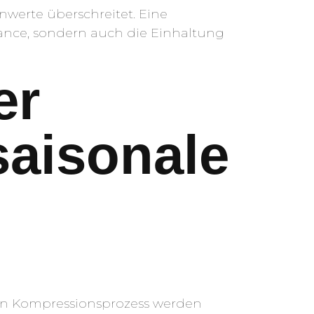
nwerte überschreitet. Eine
mance, sondern auch die Einhaltung
er
aisonale
n Kompressionsprozess werden