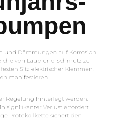
ühjahrs-
epumpen
gen und Dämmungen auf Korrosion,
eiche von Laub und Schmutz zu
festen Sitz elektrischer Klemmen.
gen manifestieren.
der Regelung hinterlegt werden.
signifikanter Verlust erfordert
e Protokollkette sichert den