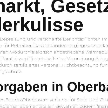
arkt, Geset
erkulisse
₂-Bepreisung und verschärfte Berichtspflichten
 für Betreiber. Das Gebäudeenergiegesetz verlan
temen, wodurch elektrisch angetriebene Wärmep
arallel verpflichtet die F-Gas-Verordnung Anlag
urch zertifiziertes Personal. Nichtbeachtung füh
ngsschutz.
orgaben in Oberb
s Bezirks Oberbayern verlangt für Sole- und Gru
rgiemanagementstellen gewähren zudem finanziel