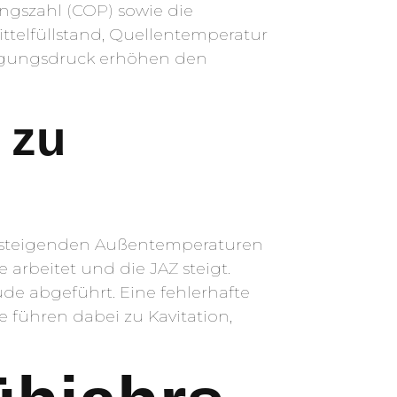
ungszahl (COP) sowie die
ittelfüllstand, Quellentemperatur
sigungsdruck erhöhen den
 zu
Mit steigenden Außentemperaturen
 arbeitet und die JAZ steigt.
e abgeführt. Eine fehlerhafte
führen dabei zu Kavitation,