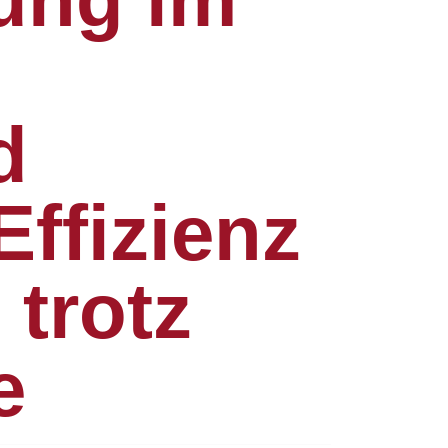
d
ffizienz
trotz
e