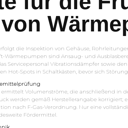
e für die Fr
 von Wärm
rfolgt die Inspektion von Gehäuse, Rohrleitun
uft-Wärmepumpen sind Ansaug- und Ausblasber
das Servicepersonal Vibrationsdämpfer sowie den 
en Hot-Spots in Schaltkästen, bevor sich Störun
temittelprüfung
r ermittelt Volumenströme, die anschließend in 
k werden gemäß Herstellerangabe korrigiert; ein 
n nach F-Gas-Verordnung. Nur eine vollständig
esweite Fördermittel.
hnik