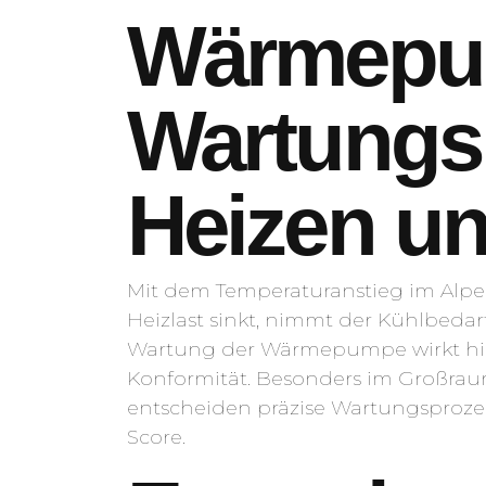
Wärmepum
Wartungsr
Heizen u
Mit dem Temperaturanstieg im Alpe
Heizlast sinkt, nimmt der Kühlbeda
Wartung der Wärmepumpe wirkt hier a
Konformität. Besonders im Großrau
entscheiden präzise Wartungsproze
Score.