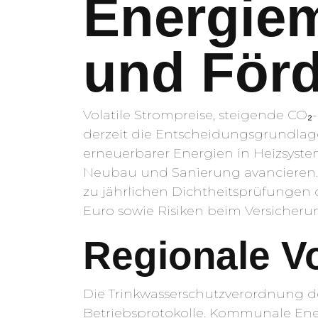
Energiem
und Förd
Volatile Strompreise, steigende CO
derzeit die Entscheidungsgrundlage
erneuerbarer Energien in Heizsys
Neubau und Sanierung avancieren. P
zu jährlichen Dichtheitsprüfungen d
Euro sowie Risiken beim Versicheru
Regionale V
Die Trinkwasserschutzverordnung de
Betriebsprotokolle. Kommunale Ene