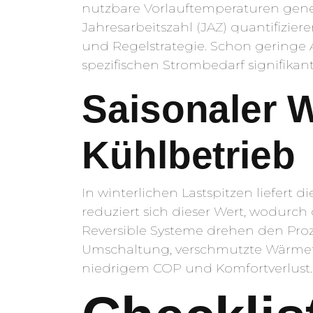
nutzbare Vorlauftemperaturen generi
Jahresarbeitszahl (JAZ) quantifizie
und Regelstrategie. Schon gering
spezifischen Strombedarf signifikant
Saisonaler W
Kühlbetrieb
In winterlichen Lastspitzen liefert
reduziert sich dieser Wert, wodurch
Reversible Systeme drehen den Pro
Umschaltung, verschmutzte Wärmetau
niedrigem COP und Komfortverlust.