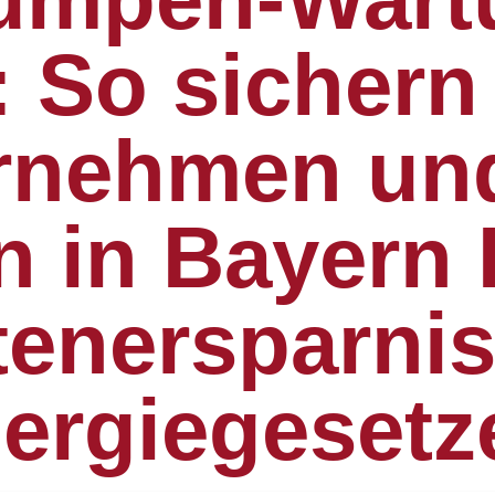
: So sichern
rnehmen un
 in Bayern E
enersparnis 
ergiegesetz