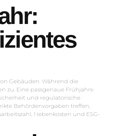
ahr:
izientes
f von Gebäuden. Während die
en zu. Eine passgenaue Frühjahrs-
sicherheit und regulatorische
rikte Behördenvorgaben treffen,
sarbeitszahl, Nebenkosten und ESG-