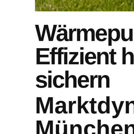
Wärmepum
Effizient 
sichern
Marktdy
Münche