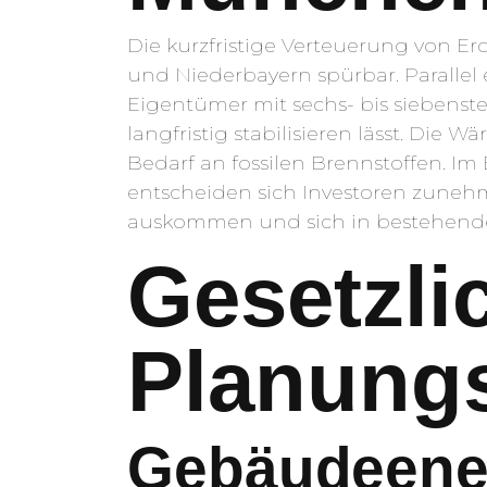
Die kurzfristige Verteuerung von E
und Niederbayern spürbar. Parallel 
Eigentümer mit sechs- bis siebenstel
langfristig stabilisieren lässt. Di
Bedarf an fossilen Brennstoffen. 
entscheiden sich Investoren zuneh
auskommen und sich in bestehende 
Gesetzli
Planungs
Gebäudeener