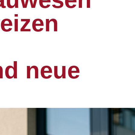
Heizen
h
nd neue