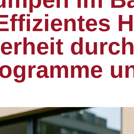
Effizientes 
erheit durc
rogramme u