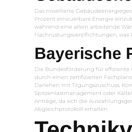
Das novellierte Gebäudeenergiegeset
Prozent erneuerbare Energie einzub
während eine allein arbeitende Wär
Nachrüstungsverpflichtungen, was 
Bayerische
Die Bundesförderung für effiziente 
durch einen zertifizierten Fachplane
Darlehen mit Tilgungszuschuss. Kom
Spitzenlastmanagement oder Kältel
Anträge, da sich die Auszahlungsge
Abgleichprotokoll erhalten.
Technikv