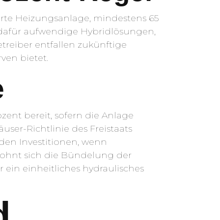
ierte Heizungsanlage, mindestens 65
 dafür aufwendige Hybridlösungen,
treiber entfallen zukünftige
en bietet.
e
ent bereit, sofern die Anlage
user-Richtlinie des Freistaats
den Investitionen, wenn
lohnt sich die Bündelung der
ein einheitliches hydraulisches
d