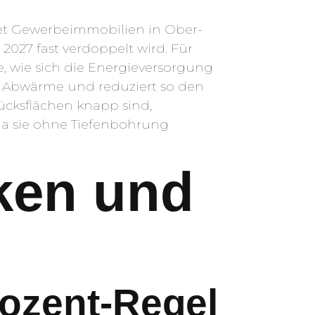
stet Gewerbeimmobilien in Ober-
2027 fast verdoppelt wird. Für
ge, wie sich die Energieversorgung
der Abwärme und reduziert so den
cksflächen knapp sind,
da sie ohne Tiefenbohrung
nken und
ozent-Regel