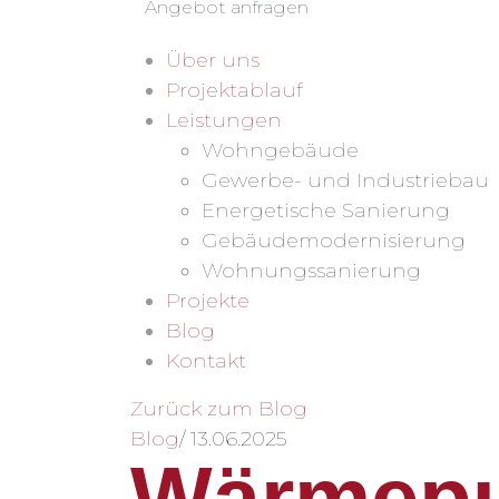
Angebot anfragen
Über uns
Projektablauf
Leistungen
Wohngebäude
Gewerbe- und Industriebau
Energetische Sanierung
Gebäudemodernisierung
Wohnungssanierung
Projekte
Blog
Kontakt
Zurück zum Blog
Blog
/
13.06.2025
Wärmepu