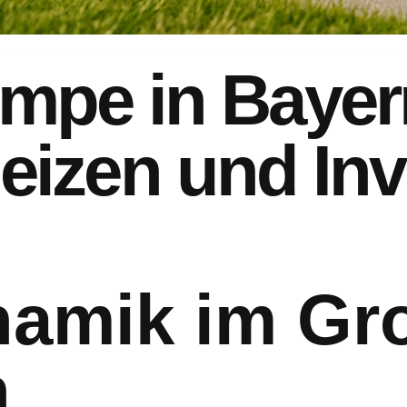
pe in Bayer
heizen und In
namik im Gr
n