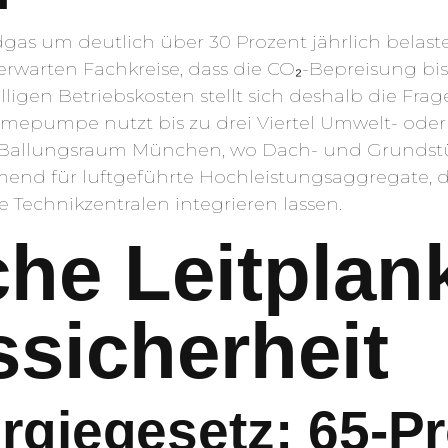
rdgas um deutlich über 30 Prozent jährlich bela
erwarten Fachkreise, dass die CO₂-Bepreisung bis 
ligen Betriebskosten stellt sich deshalb die Fra
e Wärmepumpe nutzt bis zu drei Viertel Umwelt- o
Im Ballungsraum München, wo Dach- und Grundstü
mend für luftgeführte Hochleistungsaggregate, 
Technikzentralen integrieren lassen.
che Leitpla
sicherheit
giegesetz: 65-Pr