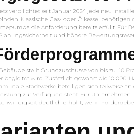
z verpflichtet seit Januar 2024 jede neu install
inden. Klassische Gas- oder Ölkessel benötigen
mepumpe die Anforderung bereits erfüllt. Für Be
Planungssicherheit und höhere Bewertungsreserv
 Förderprogramm
Gebäude stellt Grundzuschüsse von bis zu 40 Proz
r begleitet wird. Zusätzlich gewährt die 10 000-Hä
munale Stadtwerke beteiligen sich teilweise an 
eistung zur Verfügung steht. Für Unternehmen 
schwindigkeit deutlich erhöht, wenn Fördergeber 
arianten un