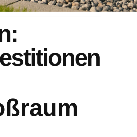
n:
vestitionen
oßraum