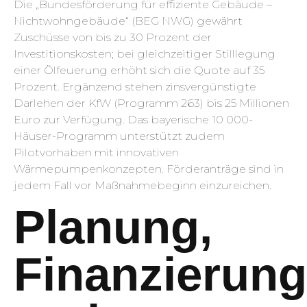
Die „Bundesförderung für effiziente Gebäude –
Nichtwohngebäude“ (BEG NWG) gewährt
Zuschüsse von bis zu 30 Prozent der
Investitionskosten; bei gleichzeitiger Stilllegung
einer Ölfeuerung erhöht sich die Quote auf 35
Prozent. Ergänzend stehen zinsvergünstigte
Darlehen der KfW (Programm 263) bis 25 Millionen
Euro zur Verfügung. Das bayerische 10 000-
Häuser-Programm unterstützt zudem
Pilotvorhaben mit innovativen
Wärmepumpenkonzepten. Förderanträge sind in
jedem Fall vor Maßnahmebeginn einzureichen.
Planung,
Finanzierung