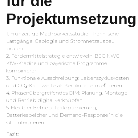
für die
Projektumsetzung
1. Frühzeitige Machbarkeitsstudie: Thermische
Lastgänge, Geologie und Stromnetzausbau
prüfen.
2. Fördermittelstrategie entwickeln: BEG NWG,
KfW-Kredite und bayerische Programme
kombinieren.
3. Funktionale Ausschreibung: Lebenszykluskosten
und CO₂-Kennwerte als Kernkriterien definieren.
4. Phasenübergreifendes BIM: Planung, Montage
und Betrieb digital verknüpfen.
5. Flexibler Betrieb: Tarifoptimierung,
Batteriespeicher und Demand-Response in die
GLT integrieren.
Fazit: