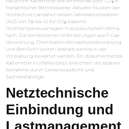
natürliche Kältemittel wie Ammoniak oder CO₂ in
transkritischer Betriebsweise. Aktuelle Studien der
Hochschule Landshut weisen Jahresarbeitszahlen
(JAZ) von 3,6 bis 4,1 für CO₂-basierte
Hochtemperaturanlagen in süddeutschem Klima
nach. Die kombinierten Anforderungen aus F-Gas-
Verordnung, Chemikalien-Klimaschutzverordnung
und BetrSichV sollten deshalb bereits in der
Vorplanung bewertet werden. Ein dokumentiertes
Kältemittel-Notfallkonzept erleichtert die spätere
Abnahme durch Gewerbeaufsicht und
Sachverständige.
Netztechnische
Einbindung und
Lastmanagement