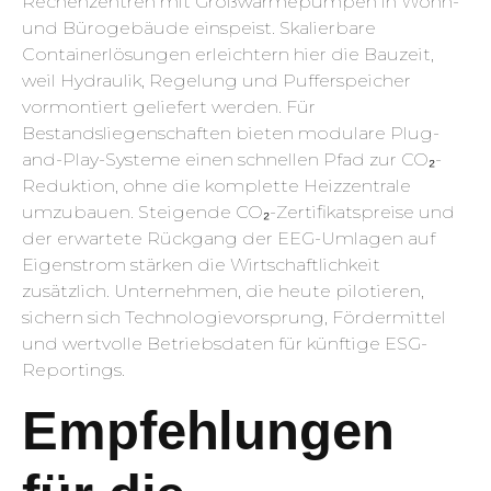
Rechenzentren mit Großwärmepumpen in Wohn-
und Bürogebäude einspeist. Skalierbare
Containerlösungen erleichtern hier die Bauzeit,
weil Hydraulik, Regelung und Pufferspeicher
vormontiert geliefert werden. Für
Bestandsliegenschaften bieten modulare Plug-
and-Play-Systeme einen schnellen Pfad zur CO₂-
Reduktion, ohne die komplette Heizzentrale
umzubauen. Steigende CO₂-Zertifikatspreise und
der erwartete Rückgang der EEG-Umlagen auf
Eigenstrom stärken die Wirtschaftlichkeit
zusätzlich. Unternehmen, die heute pilotieren,
sichern sich Technologievorsprung, Fördermittel
und wertvolle Betriebsdaten für künftige ESG-
Reportings.
Empfehlungen