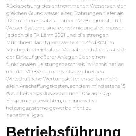
Rückspeisung des entnommenen Wassers an den
gleichen Grundwasserleiter. Bohrungen tiefer als
100 m fallen zusätzlich unter das Bergrecht. Luft-
Wasser-Systeme sind genehmigungsfrei, müssen
jedoch die TA Lärm 2021 und die strengen
Münchner Nachtgrenzwerte von 45 dB(A) im
Mischgebiet einhalten. Vergaberechtlich lässt sich
der Einkauf größerer Anlagen über einen
funktionalen Leistungsbeschrieb in Kombination
mit der VOB/A europaweit ausschreiben.
Wirtschaftliche Wertungskriterien sollten nicht
allein Anschaffungskosten, sondern mindestens 15
% auf Lebenszykluskosten und 10 % auf CO₂-
Einsparung gewichten, um innovative
heizungssysteme gewerbe nicht zu
benachteiligen.
Betriebsführung