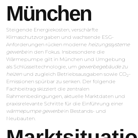
München
Steigende Energiekosten, verschärfte
Klimaschutzvorgaben und wachsende ESG-
Anforderungen rücken moderne
heizungssysteme
gewerbe
in den Fokus. Insbesondere die
Wärmepumpe gilt in München und Umgebung
als Schlüsseltechnologie, um
gewerbegebäude zu
heizen
und zugleich Betriebsausgaben sowie CO
-
2
Emissionen spürbar zu senken. Der folgende
Fachbeitrag skizziert die zentralen
Rahmenbedingungen, aktuelle Marktdaten und
praxisrelevante Schritte für die Einführung einer
wärmepumpe gewerbe
in Bestands- und
Neubauten.
Marktsituati