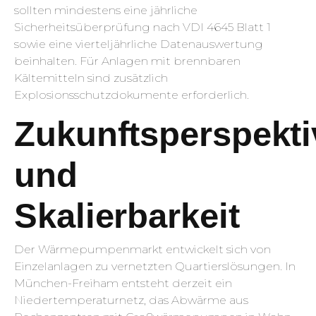
sollten mindestens eine jährliche
Sicherheitsüberprüfung nach VDI 4645 Blatt 1
sowie eine vierteljährliche Datenauswertung
beinhalten. Für Anlagen mit brennbaren
Kältemitteln sind zusätzlich
Explosionsschutzdokumente erforderlich.
Zukunftsperspekt
und
Skalierbarkeit
Der Wärmepumpenmarkt entwickelt sich von
Einzelanlagen zu vernetzten Quartierslösungen. In
München-Freiham entsteht derzeit ein
Niedertemperaturnetz, das Abwärme aus