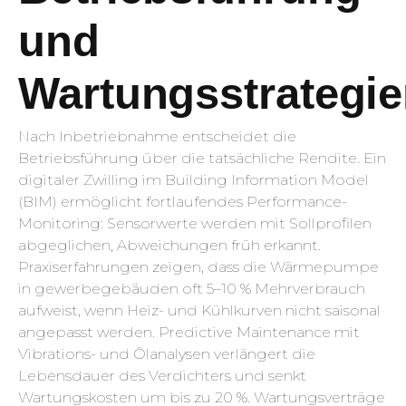
und
Wartungsstrategi
Nach Inbetriebnahme entscheidet die
Betriebsführung über die tatsächliche Rendite. Ein
digitaler Zwilling im Building Information Model
(BIM) ermöglicht fortlaufendes Performance-
Monitoring: Sensorwerte werden mit Soll­profilen
abgeglichen, Abweichungen früh erkannt.
Praxiserfahrungen zeigen, dass die Wärmepumpe
in gewerbegebäuden oft 5–10 % Mehrverbrauch
aufweist, wenn Heiz- und Kühlkurven nicht saisonal
angepasst werden. Predictive Maintenance mit
Vibrations- und Ölanalysen verlängert die
Lebensdauer des Verdichters und senkt
Wartungskosten um bis zu 20 %. Wartungsverträge