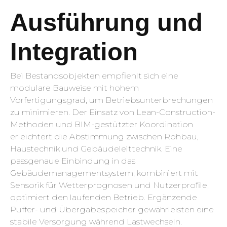
Ausführung und
Integration
Bei Bestandsobjekten empfiehlt sich eine
modulare Bauweise mit hohem
Vorfertigungsgrad, um Betriebsunterbrechungen
zu minimieren. Der Einsatz von Lean-Construction-
Methoden und BIM-gestützter Koordination
erleichtert die Abstimmung zwischen Rohbau,
Haustechnik und Gebäudeleittechnik. Eine
passgenaue Einbindung in das
Gebäudemanagementsystem, kombiniert mit
Sensorik für Wetterprognosen und Nutzerprofile,
optimiert den laufenden Betrieb. Ergänzende
Puffer- und Übergabespeicher gewährleisten eine
stabile Versorgung während Lastwechseln.