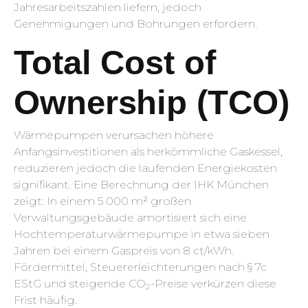
Jahresarbeitszahlen liefern, jedoch
Genehmigungen und Bohrungen erfordern.
Total Cost of
Ownership (TCO)
Wärmepumpen verursachen höhere
Anfangsinvestitionen als herkömmliche Gaskessel,
reduzieren jedoch die laufenden Energiekosten
signifikant. Eine Berechnung der IHK München
zeigt: In einem 5 000 m² großen
Verwaltungsgebäude amortisiert sich eine
Hochtemperaturwärmepumpe in etwa sieben
Jahren bei einem Gaspreis von 8 ct/kWh.
Fördermittel, Steuererleichterungen nach § 7c
EStG und steigende CO
-Preise verkürzen diese
2
Frist häufig.