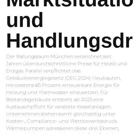
und
Handlungsdr
Der Ballungsraum München verzeichnet seit
Jahren überdurchschnittliche Preise für Heizöl und
Erdgas. Parallel verpflichtet das
Gebäudeenergiegesetz (GEG 2024) Neubauten,
mindestens 65 Prozent erneuerbare Energie für
Heizung und Warmwasser einzusetzen. Für
Bestandsgebäude entsteht ab 2025 eine
Austauschpflicht für veraltete Kesselanlagen.
Unternehmen stehen somit gleichzeitig unter
Kosten-, Compliance- und Wettbewerbsdruck.
Wärmepumpen adressieren diese drei Ebenen,