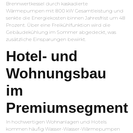
Brennwertkessel durch kaskadierte
Wärmepumpen mit 800 kW Gesamtleistung und
senkte die Energiekosten binnen Jahresfrist um 48
Prozent. Über eine Freikühlfunktion wird die
Gebäudekühlung im Sommer abgedeckt, was
zusätzliche Einsparungen bewirkt.
Hotel- und
Wohnungsbau
im
Premiumsegment
In hochwertigen Wohnanlagen und Hotels
kommen häufig Wasser-Wasser-Wärmepumpen