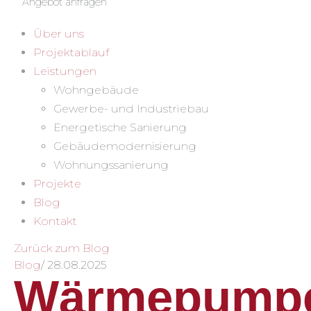
Angebot anfragen
Über uns
Projektablauf
Leistungen
Wohngebäude
Gewerbe- und Industriebau
Energetische Sanierung
Gebäudemodernisierung
Wohnungssanierung
Projekte
Blog
Kontakt
Zurück zum Blog
Blog
/
28.08.2025
Wärmepump