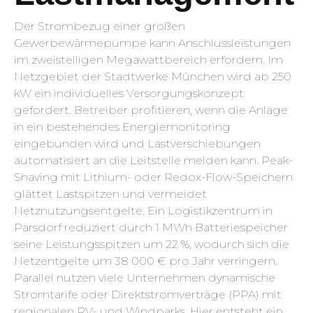
Der Strombezug einer großen
Gewerbewärmepumpe kann Anschlussleistungen
im zweistelligen Megawattbereich erfordern. Im
Netzgebiet der Stadtwerke München wird ab 250
kW ein individuelles Versorgungs­konzept
gefordert. Betreiber profitieren, wenn die Anlage
in ein bestehendes Energiemonitoring
eingebunden wird und Lastverschiebungen
automatisiert an die Leitstelle melden kann. Peak-
Shaving mit Lithium- oder Redox-Flow-Speichern
glättet Lastspitzen und vermeidet
Netznutzungsentgelte. Ein Logistikzentrum in
Parsdorf reduziert durch 1 MWh Batteriespeicher
seine Leistungsspitzen um 22 %, wodurch sich die
Netzentgelte um 38 000 € pro Jahr verringern.
Parallel nutzen viele Unternehmen dynamische
Stromtarife oder Direktstromverträge (PPA) mit
regionalen PV- und Windparks. Hier entsteht ein