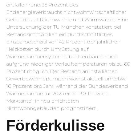
entfallen rund 35 Prozent des
Endenergieverbrauchs nichtwohnwirtschaftlicher
Gebäude auf Raumwärme und Warmwasser. Eine
Untersuchung der TU München konstatiert bei
Bestandsimmobilien ein durchschnittliches
Einsparpotenzial von 42 Prozent der jährlichen
Heizkosten durch Umrüstung auf
Wärmepumpensysteme; bei Neubauten sind
aufgrund niedriger Vorlauftemperaturen bis zu 60
Prozent möglich. Der Bestand an installierten
Gewerbewärmepumpen wächst aktuell um etwa
16 Prozent pro Jahr, während der Bundesverband
Wärmepumpe für 2025 einen 30-Prozent-
Marktanteil in neu errichteten
Nichtwohngebäuden prognostiziert.
Förderkulisse