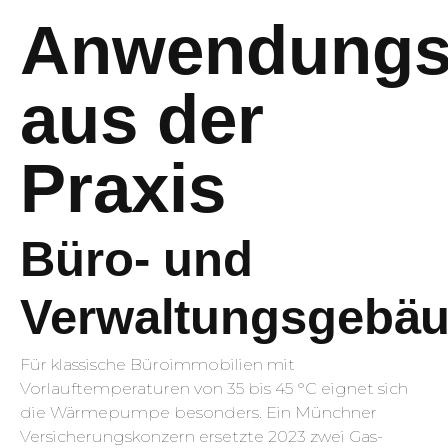
Anwendungsb
aus der
Praxis
Büro- und
Verwaltungsgebä
Für klassische Büroimmobilien mit
Vorlauftemperaturen von 35 bis 45 °C eignet sich
die Wärmepumpe besonders. Ein Münchner
Versicherungskonzern ersetzte 2023 zwei Gas-