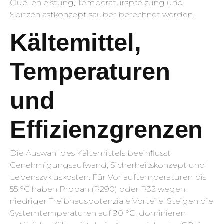
Quellenleistung, Temperaturspreizung und
Spitzenlastkonzept sauber berechnet werden.
Kältemittel,
Temperaturen
und
Effizienzgrenzen
Die Auswahl des Kältemittels beeinflusst
Genehmigungsaufwand, Sicherheitskonzept und
Lebenszykluskosten. Für Vorlauftemperaturen bis
55 °C haben Propan (R290) oder R32 wegen
niedriger Treibhauspotenziale Vorteile. Steigen die
Systemtemperaturen auf 90 °C, dominieren