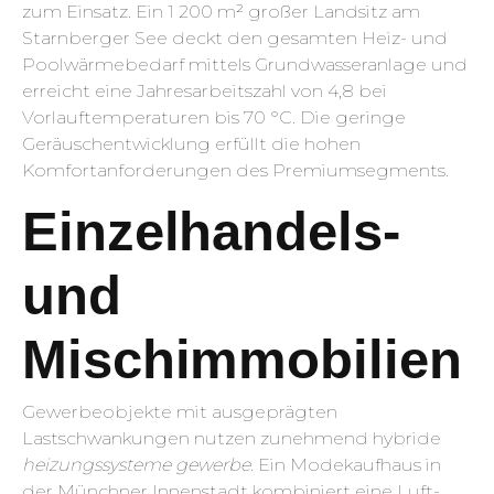
zum Einsatz. Ein 1 200 m² großer Landsitz am
Starnberger See deckt den gesamten Heiz- und
Poolwärmebedarf mittels Grundwasseranlage und
erreicht eine Jahresarbeitszahl von 4,8 bei
Vorlauftemperaturen bis 70 °C. Die geringe
Geräuschentwicklung erfüllt die hohen
Komfortanforderungen des Premiumsegments.
Einzelhandels-
und
Mischimmobilien
Gewerbeobjekte mit ausgeprägten
Lastschwankungen nutzen zunehmend hybride
heizungssysteme gewerbe
. Ein Modekaufhaus in
der Münchner Innenstadt kombiniert eine Luft-