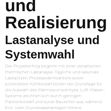
und
Realisierung
Lastanalyse und
Systemwahl
Der Projekterfolg beginnt mit einer detaillierten
thermischen Lastanalyse. Tägliche und saisonale
Lastspitzen, Prozesswärmeanteile sowie
potenzieller Kühlbedarf bilden die Grundlage für
die Auswahl des Wärmepumpentyps. Luft-Wasser-
Systeme zeichnen sich durch geringen
Flächenbedarf und kurze Bauzeiten aus, während
Erd- oder Grundwasseranlagen höhere