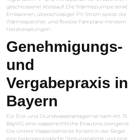
geschlossener Kreislauf: Die Wärmepumpe senkt
Emissionen, überschüssiger PV-Strom speist die
Wärmespeicher, und flexible Fahrpläne mindern
Netz­belastungen.
Genehmigungs-
und
Vergabepraxis in
Bayern
Für Erd- und Grundwasseranlagen ist nach Art. 15
BayWG eine wasserrechtliche Erlaubnis zwingend.
Die Untere Wasserbehörde fordert in der Regel
eine hydrogeologische Stellungnahme und eine