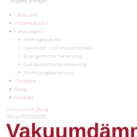
Angebot anfragen
Über uns
Projektablauf
Leistungen
Wohngebäude
Gewerbe- und Industriebau
Energetische Sanierung
Gebäudemodernisierung
Wohnungssanierung
Projekte
Blog
Kontakt
Zurück zum Blog
Blog
/
07.07.2025
Vakuumdämm