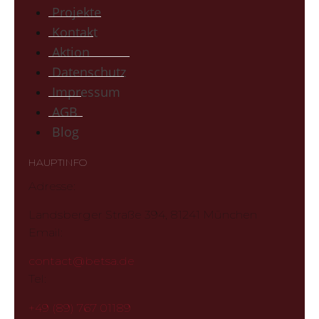
Projekte
Kontakt
Aktion
Datenschutz
Impressum
AGB
Blog
HAUPTINFO
Adresse:
Landsberger Straße 394, 81241 München
Email:
contact@betsa.de
Tel:
+49 (89) 767 01189