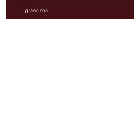
© 2025 Betsa GmbH. Alle Rechte vorbehalten
·
by
.
grandma