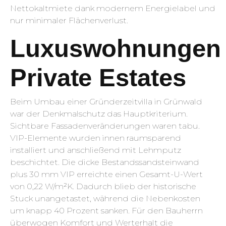
Nettokaltmiete dank modernem Energielabel und
nur minimaler Flächenverlust.
Luxuswohnungen
Private Estates
Beim Umbau einer Gründerzeitvilla in Grünwald
war der Denkmalschutz das Hauptkriterium.
Sichtbare Fassadenveränderungen waren tabu.
VIP-Elemente wurden innen raumsparend
installiert und anschließend mit Lehmputz
beschichtet. Die dicke Bestandssandsteinwand
plus 30 mm VIP erreichte einen Gesamt-U-Wert
von 0,22 W/m²K. Dadurch blieb der historische
Stuck unangetastet, während die Nebenkosten
um knapp 40 Prozent sanken. Für den Bauherrn
überwogen Komfort und Werterhalt die