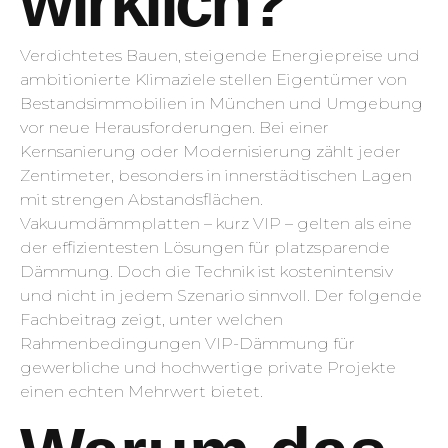
wirklich?
Verdichtetes Bauen, steigende Energiepreise und
ambitionierte Klimaziele stellen Eigentümer von
Bestandsimmobilien in München und Umgebung
vor neue Herausforderungen. Bei einer
Kernsanierung oder Modernisierung zählt jeder
Zentimeter, besonders in innerstädtischen Lagen
mit strengen Abstandsflächen.
Vakuumdämmplatten – kurz VIP – gelten als eine
der effizientesten Lösungen für platzsparende
Dämmung. Doch die Technik ist kostenintensiv
und nicht in jedem Szenario sinnvoll. Der folgende
Fachbeitrag zeigt, unter welchen
Rahmenbedingungen VIP-Dämmung für
gewerbliche und hochwertige private Projekte
einen echten Mehrwert bietet.