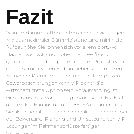
Fazit
Vakuumdämmplatten bieten einen einzigartigen
Mix aus maximaler Dämmleistung und minimaler
Aufbauhöhe. Sie lohnen sich vor allem dort, wo
Flächen wertvoll sind, hohe Energieeffizienz
gefordert ist und ein professionelles Projektteam
den anspruchsvollen Einbau beherrscht. In vielen
Münchner Premium-Lagen und bei komplexen
Gewerbesanierungen kann VIP daher die
wirtschaftlichste Option sein. Voraussetzung ist
eine gründliche Vorplanung, realistisches Budget
und exakte Bauausführung. BETSA.de unterstützt
Sie als regional erfahrener Generalunternehmer bei
der Bewertung, Planung und Umsetzung von VIP-
Lösungen im Rahmen schlüsselfertiger
Sanierungen.