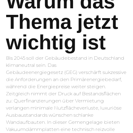
Warum das
Thema jetzt
wichtig ist
Bis 2045 soll der Gebäudebestand in Deutschland
klimaneutral sein. Das
Gebäudeenergiegesetz (GEG) verschärft sukzessive
die Anforderungen an den Primärenergiebedarf,
während die Energiepreise weiter steigen.
Zeitgleich nimmt der Druck auf Bestandsflächen
zu: Querfinanzierungen über Vermietung
verlangen minimale Nutzflächeverluste, luxuriöse
Ausbaustandards wünschen schlanke
Wandaufbauten. In dieser Gemengelage bieten
Vakuumdämmplatten eine technisch reizvolle