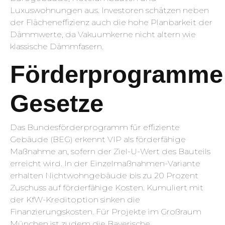
Luxuswohnungen aus. Investoren schätzen neben
der Flächeneffizienz auch die hohe Planbarkeit der
Dämmwerte, da Vakuumkerne nicht altern wie
klassische Dämmfasern.
Förderprogramme
Gesetze
Das Bundesförderprogramm für effiziente
Gebäude (BEG) erkennt VIP als förderfähige
Maßnahme an, sofern der Ziel-U-Wert des Bauteils
erreicht wird. In der Einzelmaßnahmen-Variante
erhalten Nichtwohngebäude bis zu 20 Prozent
Zuschuss auf förderfähige Kosten. Kumuliert mit
der KfW-Kreditoption sinken die
Finanzierungskosten. Für Projekte im Großraum
München ist zudem die Bayerische