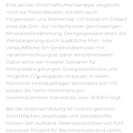
Eine seriöse Wirtschaftlichkeitsanalyse vergleicht
nicht nur Materialkosten, sondern auch
Folgekosten und Mehrerlöse. VIP kostet im Einkauf
etwa das Drei- bis Vierfache einer gleichwertigen
Mineralwolledämmung. Demgegenüber steht die
Wertsteigerung durch zusätzliche Miet- oder
Verkaufsfläche. Ein Sensitivitätsmodell mit
Variantenrechnung ist daher empfehlenswert.
Dabei sollte der Investor Szenarien für
Mietpreissteigerungen, Energiepreisindex und
mögliche CO₂-Abgaben einbauen. In vielen
Münchner Innenstadtlagen amortisiert sich VIP,
sobald die Netto-Mehrmiete pro
Gewinndezimeter Wanddicke über 18 €/m² liegt.
Bei der Kostenschätzung ist Vorsicht geboten:
Schnittflächen, Anschlüsse und Spezialprofile
treiben den Aufwand. Reservepositionen von fünf
bis sieben Prozent für Bauteilverluste sind üblich,