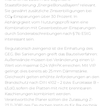
Staatsförderung „EnergieBonusBayern“ relevant.
Sie gewährt zusätzliche Zinsverbilligungen bei
CO₂-Einsparungen über 30 Prozent. In
Abhängigkeit vom Nutzungsprofil kann eine
Kombination mit Gewerbesteuer-Einsparungen
durch Sonderabschreibungen nach § 7b EStG
interessant sein.
Regulatorisch zwingend ist die Einhaltung des
GEG. Bei Sanierungen greift das Bauteilverfahren:
Außenwände müssen bei Veränderung einen U-
Wert von maximal 0,24 W/m²K erreichen. Mit VIP
gelingt dies bereits ab 25 mm Dämmstärke.
Gleichwohl gelten erhöhte Anforderungen an den
Brandschutz nach DIN 4102 – 2 bzw. Euroklasse B –
s3,d0, sofern die Platten mit nicht brennbaren
Kaschierungen kombiniert werden.
Verantwortliche Planer sollten die Zulassung Z-
23.11-2081 des Deutschen Instituts für Bautechnik