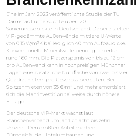
Eine im Jahr 2023 veröffentlichte Studie der TU
Darmstadt untersuchte über 120
Sanierungsobjekte in Deutschland. Dabei erzielten
VIP-gedämmte Außenwände mittlere U-Werte
von 0,15 W/m²K bei lediglich 40 mm Aufbaudicke.
Konventionelle Mineralwolle benötigte hierfür
rund 160 mm. Die Platzersparnis von bis zu 12 cm
pro Außenwand kann in hochpreisigen Münchner
Lagen eine zusätzliche Nutzfläche von zwei bis vier
Quadratmetern pro Geschoss bedeuten. Bei
Spitzenmieten von 35 €/m² und mehr amortisiert
sich die Mehrinvestition teilweise durch höhere
Erträge.
Der deutsche VIP-Markt wächst laut
Branchenverband um jährlich acht bis zehn
Prozent. Den größten Anteil machen
Bürogebäude, Hotelumbauten und