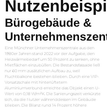
Nutzenbeispi
Bürogebäude &
Unternehmenszent
Eine Münchner Unternehmenszentrale aus den
1980er Jahren stand 2022 vor der Aufgabe, den
Heizwärmebedarf um 50 Prozent zu senken, ohne
Mietflächen einzubüßen. Die Bestandsfassade ließ
nur 60 mm zusätzlichen Aufbau zu, weil
Fluchtbalkone bestehen blieben. Durch eine VIP-
Vorsatzschale mit hinterlüftetem
Aluminiumverbund erreichte das Objekt einen U-
Wert von 0,18 W/m²K. Die Sanierungszeit verkürzte
sich, da die Nutzer währenddessen im Gebäude
blieben. Die Bilanz: rund 14 Prozent höhere