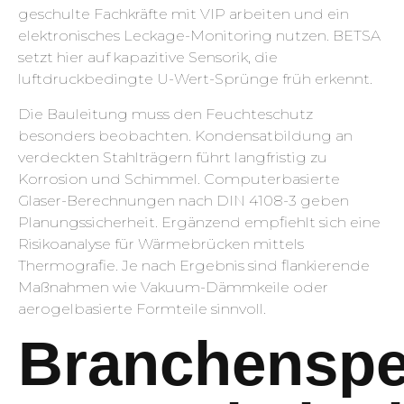
geschulte Fachkräfte mit VIP arbeiten und ein
elektronisches Leckage-Monitoring nutzen. BETSA
setzt hier auf kapazitive Sensorik, die
luftdruckbedingte U-Wert-Sprünge früh erkennt.
Die Bauleitung muss den Feuchteschutz
besonders beobachten. Kondensatbildung an
verdeckten Stahlträgern führt langfristig zu
Korrosion und Schimmel. Computerbasierte
Glaser-Berechnungen nach DIN 4108-3 geben
Planungssicherheit. Ergänzend empfiehlt sich eine
Risikoanalyse für Wärmebrücken mittels
Thermografie. Je nach Ergebnis sind flankierende
Maßnahmen wie Vakuum-Dämmkeile oder
aerogelbasierte Formteile sinnvoll.
Branchenspe