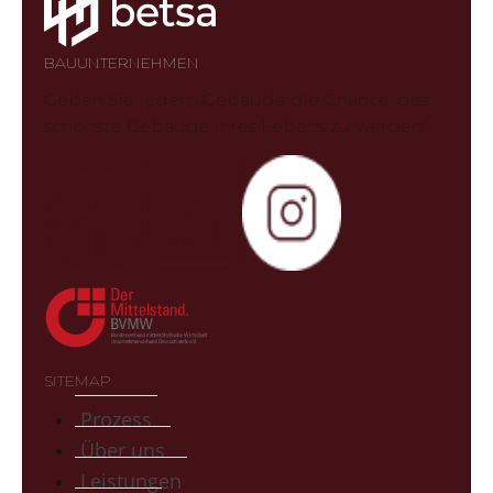
BAUUNTERNEHMEN
Geben Sie jedem Gebäude die Chance, das
schönste Gebäude Ihres Lebens zu werden!
SITEMAP
Prozess
Über uns
Leistungen