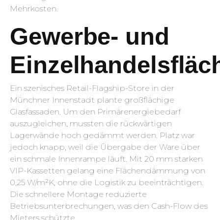
Mehrkosten.
Gewerbe- und
Einzelhandelsfläc
Ein szenisches Retail-Flagship-Store in der
Münchner Innenstadt plante großflächige
Glasfassaden. Um den Primärenergiebedarf
auszugleichen, mussten die rückwärtigen
Lagerwände hoch gedämmt werden. Platz war
jedoch knapp, weil die Übergabe der Ware über
ein schmale Innenrampe läuft. Mit 20 mm starken
VIP-Kassetten gelang eine Flächendämmung von
0,25 W/m²K, ohne die Logistik zu beeinträchtigen.
Die schnellere Montage reduzierte
Betriebsunterbrechungen, was den Cash-Flow des
Mieters schützte.