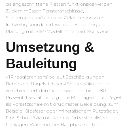
da angeschnittene Platten funktionslos werden.
Zudem müssen Fensteranschlüsse,
Sonnenschutzkästen und Geländerkonsolen
frühzeitig koordiniert werden. Eine integrale
Planung mit BIM-Modell minimiert Kollisionen.
Umsetzung &
Bauleitung
VIP reagieren sensibel auf Beschädigungen.
Bereits ein Nagelstich zerstört das Vakuum und
verschlechtert den Dämmwert um bis zu 80
Prozent. Deshalb erfolgt die Montage in der Regel
als Vorsatzschale mit druckfester Bekleidung, zum
Beispiel Gipsfaser oder mineralischem Putzträger.
Eine Schutzfolie mit Kontrastfarbe signalisiert ­
Leckagen. Während der Bauphase sollten nur