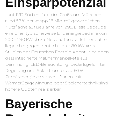
Einsparpotenzial
Laut IVD Süd entfallen im Großraum München
rund 58 % der knapp 16 Mio. m² gewerblichen
Nutzfläche auf Baujahre vor 1995. Diese Gebäude
erreichen typischerweise Endenergiebedarfe von
200 – 240 kWh/m²a. Neubauten der letzten Jahre
liegen hingegen deutlich unter 80 kWh/m²a.
Studien der Deutschen Energie-Agentur belegen,
dass integrierte Maßnahmenpakete aus
Dämmung, LED-Beleuchtung, bedarfsgeführter
Regelung und Solarstrom bis zu 60 %
Primärenergie einsparen können; mit
Wärmerückgewinnung oder Speichertechnik sind
höhere Quoten realisierbar.
Bayerische