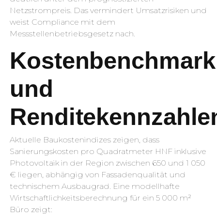
Netzstrompreis. Das vermindert Umsatzrisiken und
weist Compliance mit dem
Messstellenbetriebsgesetz nach.
Kostenbenchmark
und
Renditekennzahle
Aktuelle Baukostenindizes zeigen, dass
Sanierungskosten pro Quadratmeter HNF inklusive
Photovoltaik in der Region zwischen 650 und 1 050
€ liegen, abhängig von Fassadenqualität und
technischem Ausbaugrad. Eine modellhafte
Wirtschaftlichkeitsberechnung für ein 5 000 m²
Büro zeigt: