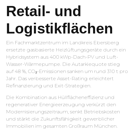
Retail- und
Logistikflächen
Ein Fachmarktzentrum im Landkreis Ebersberg
ersetzte gasbasierte Heizlüftungsgeräte durch ein
Hybridsystem aus 400 kWp-Dach-PV und Luft-
Wasser-Wärmepumpe. Die Autarkiequote stieg
auf 48 %, CO₂-Emissionen sanken um rund 310 t pro
Jahr. Das verbesserte Asset-Rating erleichtert
Refinanzierung und Exit-Strategien.
Die Kombination aus Hüllflächeneffizienz und
regenerativer Energieerzeugung verkürzt den
Modernisierungszeitraum, senkt Betriebskosten
und stärkt die Zukunftsfähigkeit gewerblicher
Immobilien im gesamten Großraum München.