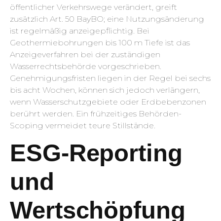
öffentlicher Verkehrswege verändert, greift
zusätzlich Art. 50 BayBO; eine Nutzungsänderung
ist regelmäßig anzeigepflichtig. Bei
Geothermiebohrungen bis 100 m Tiefe ist das
Anzeigeverfahren bei der zuständigen
Wasserrechtsbehörde vorgeschrieben.
Genehmigungsfristen liegen in der Regel bei sechs
bis acht Wochen, können sich jedoch verlängern,
wenn Wasserschutzgebiete oder Erdbebenzonen
berührt werden. Ein frühzeitiges Behörden-
Scoping vermeidet teure Stillstände.
ESG-Reporting
und
Wertschöpfung