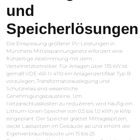
und
Speicherlösungen
Die Einspeisung größerer PV-Leistungen in
Münchens Mittelspannungsnetz erfordert eine
frühzeitige Abstimmung mit dem
Verteilnetzbetreiber. Für Anlagen über 135 kW ist
gemäß VDE-AR-N 4110 ein Anlagenzertifikat Typ B
vorzulegen; Transformatorauslegung und
Schutzrelais sind wesentliche
Genehmigungsbausteine. Um
Netzanschlusskosten zu reduzieren, wird häufig ein
Lithium-Ionen-Speicher von 0,5 bis 1,0 kWh je kWp
eingeplant. Der Speicher glättet Mittagsspitzen,
deckt Lastspitzen im Gebäude ab und erhöht die
Eigenverbrauchsquote um 15 bis 25