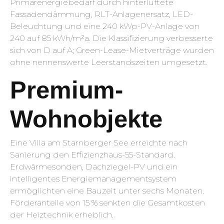
Primärenergiebedarf durch hinterlüftete
Fassadendämmung, RLT-Anlagenersatz, LED-
Beleuchtung und eine 240 kWp-PV-Anlage von
240 auf 85 kWh/m²a. Die Klassifizierung verbesserte
sich von D auf A; Green-Lease-Mietverträge wurden
ohne nennenswerte Leerstandszeiten umgesetzt.
Premium-
Wohnobjekte
Eine Villa am Starnberger See erreichte nach
Sanierung den Effizienzhaus-55-Standard.
Erdwärmesonden, Dachziegel-PV und ein
intelligentes Energiemanagementsystem
ermöglichten eine Bauzeit unter sechs Monaten.
Förderanteile von 15 % senkten die Gesamtkosten
der Heiztechnik erheblich.