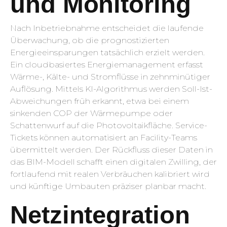
und Monitoring
Nach Inbetriebnahme entscheidet die laufende
Überwachung, ob die prognostizierten
Energieeinsparungen tatsächlich erzielt werden.
Ein cloudbasiertes Energiemanagement erfasst
Wärme-, Kälte- und Stromflüsse in zehnminütiger
Auflösung. Mittels KI-Algorithmus werden Soll-Ist-
Abweichungen früh erkannt, etwa bei einem
sinkenden COP der Wärmepumpe oder
Schattenwurf auf die Photovoltaikfläche. Service-
Tickets können automatisiert an Facility-Teams
übermittelt werden. Der Rückfluss dieser Daten in
das BIM-Modell schafft einen digitalen Zwilling, der
fortlaufend mit realen Verbräuchen kalibriert wird
und künftige Umbauten präziser planbar macht.
Netzintegration