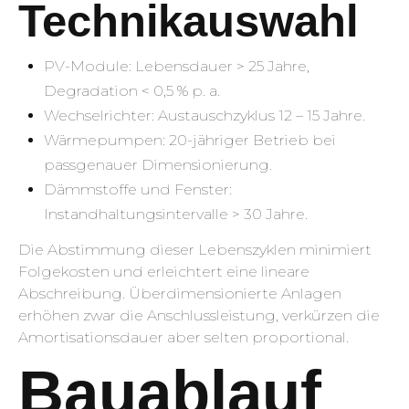
Technikauswahl
PV-Module: Lebensdauer > 25 Jahre,
Degradation < 0,5 % p. a.
Wechselrichter: Austauschzyklus 12 – 15 Jahre.
Wärmepumpen: 20-jähriger Betrieb bei
passgenauer Dimensionierung.
Dämmstoffe und Fenster:
Instandhaltungsintervalle > 30 Jahre.
Die Abstimmung dieser Lebenszyklen minimiert
Folgekosten und erleichtert eine lineare
Abschreibung. Überdimensionierte Anlagen
erhöhen zwar die Anschlussleistung, verkürzen die
Amortisationsdauer aber selten proportional.
Bauablauf