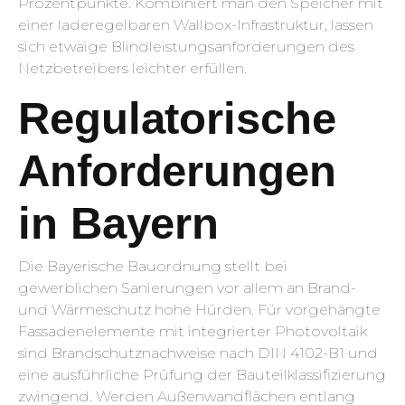
Prozentpunkte. Kombiniert man den Speicher mit
einer laderegelbaren Wallbox-Infrastruktur, lassen
sich etwaige Blindleistungsanforderungen des
Netzbetreibers leichter erfüllen.
Regulatorische
Anforderungen
in Bayern
Die Bayerische Bauordnung stellt bei
gewerblichen Sanierungen vor allem an Brand-
und Wärmeschutz hohe Hürden. Für vorgehängte
Fassadenelemente mit integrierter Photovoltaik
sind Brandschutznachweise nach DIN 4102-B1 und
eine ausführliche Prüfung der Bauteilklassifizierung
zwingend. Werden Außenwandflächen entlang