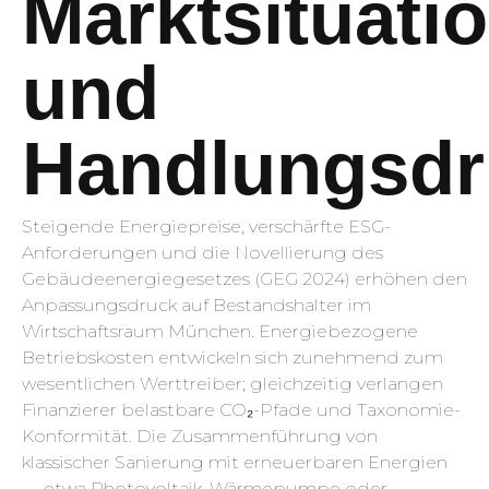
Marktsituati
und
Handlungsdr
Steigende Energiepreise, verschärfte ESG-
Anforderungen und die Novellierung des
Gebäudeenergiegesetzes (GEG 2024) erhöhen den
Anpassungsdruck auf Bestandshalter im
Wirtschaftsraum München. Energiebezogene
Betriebskosten entwickeln sich zunehmend zum
wesentlichen Werttreiber; gleichzeitig verlangen
Finanzierer belastbare CO₂-Pfade und Taxonomie-
Konformität. Die Zusammenführung von
klassischer Sanierung mit erneuerbaren Energien
— etwa Photovoltaik, Wärmepumpe oder