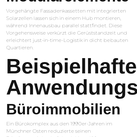
Vorgehängte Fassadenkassetten mit integrierten
Solarzellen lassen sich in einem Hub montieren,
während Innenausbau parallel stattfindet. Diese
Vorgehensweise verkürzt die Gerüststandzeit und
erleichtert just-in-time-Logistik in dicht bebauten
Quartieren.
Beispielhafte
Anwendungsf
Büroimmobilien
Ein Bürokomplex aus den 1990er-Jahren im
Münchner Osten reduzierte seinen