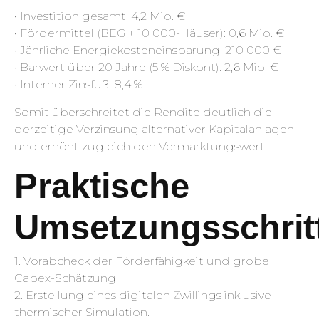
• Investition gesamt: 4,2 Mio. €
• Fördermittel (BEG + 10 000-Häuser): 0,6 Mio. €
• Jährliche Energiekosteneinsparung: 210 000 €
• Barwert über 20 Jahre (5 % Diskont): 2,6 Mio. €
• Interner Zinsfuß: 8,4 %
Somit überschreitet die Rendite deutlich die
derzeitige Verzinsung alternativer Kapitalanlagen
und erhöht zugleich den Vermarktungswert.
Praktische
Umsetzungsschrit
1. Vorabcheck der Förderfähigkeit und grobe
Capex-Schätzung.
2. Erstellung eines digitalen Zwillings inklusive
thermischer Simulation.