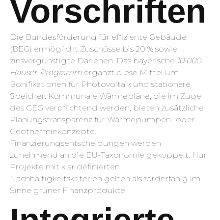
Vorschriften
Die Bundesförderung für effiziente Gebäude
(BEG) ermöglicht Zuschüsse bis 20 % sowie
zinsvergünstigte Darlehen. Das bayerische
10 000-
Häuser-Programm
ergänzt diese Mittel um
Bonifikationen für Photovoltaik und stationäre
Speicher. Kommunale Wärmepläne, die im Zuge
des GEG verpflichtend werden, bieten zusätzliche
Planungstransparenz für Wärmepumpen- oder
Geothermiekonzepte.
Finanzierungsentscheidungen werden
zunehmend an die EU-Taxonomie gekoppelt: Nur
Projekte mit klar definierten
Nachhaltigkeitskriterien gelten als förderfähig im
Sinne grüner Finanzprodukte.