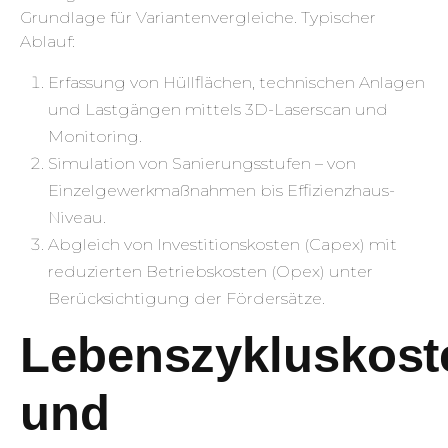
Grundlage für Variantenvergleiche. Typischer
Ablauf:
Erfassung von Hüllflächen, technischen Anlagen
und Lastgängen mittels 3D-Laserscan und
Monitoring.
Simulation von Sanierungsstufen – von
Einzelgewerkmaßnahmen bis Effizienzhaus-
Niveau.
Abgleich von Investitionskosten (Capex) mit
reduzierten Betriebskosten (Opex) unter
Berücksichtigung der Fördersätze.
Lebenszykluskost
und