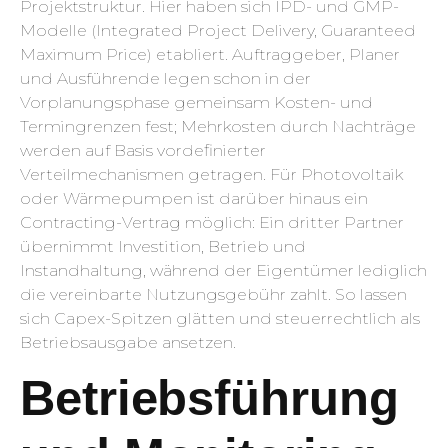
Projektstruktur. Hier haben sich IPD- und GMP-
Modelle (Integrated Project Delivery, Guaranteed
Maximum Price) etabliert. Auftraggeber, Planer
und Ausführende legen schon in der
Vorplanungsphase gemeinsam Kosten- und
Termingrenzen fest; Mehrkosten durch Nachträge
werden auf Basis vordefinierter
Verteilmechanismen getragen. Für Photovoltaik
oder Wärmepumpen ist darüber hinaus ein
Contracting-Vertrag möglich: Ein dritter Partner
übernimmt Investition, Betrieb und
Instandhaltung, während der Eigentümer lediglich
die vereinbarte Nutzungsgebühr zahlt. So lassen
sich Capex-Spitzen glätten und steuerrechtlich als
Betriebsausgabe ansetzen.
Betriebsführung