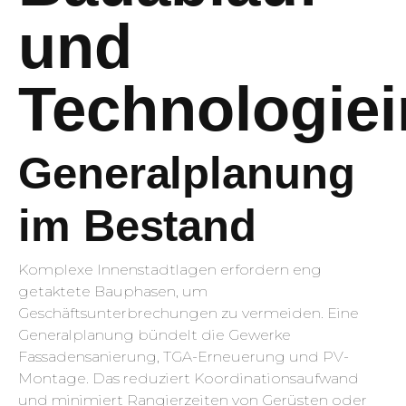
und
Technologiei
Generalplanung
im Bestand
Komplexe Innenstadtlagen erfordern eng
getaktete Bauphasen, um
Geschäftsunterbrechungen zu vermeiden. Eine
Generalplanung bündelt die Gewerke
Fassadensanierung, TGA-Erneuerung und PV-
Montage. Das reduziert Koordinationsaufwand
und minimiert Rangierzeiten von Gerüsten oder