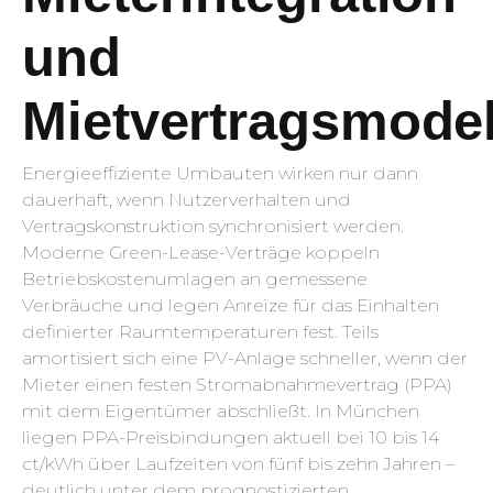
und
Mietvertragsmodel
Energieeffiziente Umbauten wirken nur dann
dauerhaft, wenn Nutzerverhalten und
Vertragskonstruktion synchronisiert werden.
Moderne Green-Lease-Verträge koppeln
Betriebskostenumlagen an gemessene
Verbräuche und legen Anreize für das Einhalten
definierter Raumtemperaturen fest. Teils
amortisiert sich eine PV-Anlage schneller, wenn der
Mieter einen festen Stromabnahmevertrag (PPA)
mit dem Eigentümer abschließt. In München
liegen PPA-Preisbindungen aktuell bei 10 bis 14
ct/kWh über Laufzeiten von fünf bis zehn Jahren –
deutlich unter dem prognostizierten