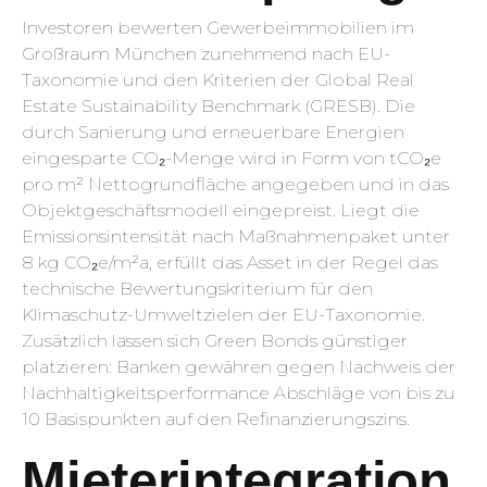
Investoren bewerten Gewerbeimmobilien im
Großraum München zunehmend nach EU-
Taxonomie und den Kriterien der Global Real
Estate Sustainability Benchmark (GRESB). Die
durch Sanierung und erneuerbare Energien
eingesparte CO₂-Menge wird in Form von tCO₂e
pro m² Nettogrundfläche angegeben und in das
Objektgeschäftsmodell eingepreist. Liegt die
Emissionsintensität nach Maßnahmenpaket unter
8 kg CO₂e/m²a, erfüllt das Asset in der Regel das
technische Bewertungskriterium für den
Klimaschutz-Umweltzielen der EU-Taxonomie.
Zusätzlich lassen sich Green Bonds günstiger
platzieren: Banken gewähren gegen Nachweis der
Nachhaltigkeitsperformance Abschläge von bis zu
10 Basispunkten auf den Refinanzierungszins.
Mieterintegration