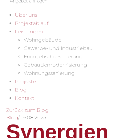
Angebot anfragen
Über uns
Projektablauf
Leistungen
Wohngebäude
Gewerbe- und Industriebau
Energetische Sanierung
Gebäudemodernisierung
Wohnungssanierung
Projekte
Blog
Kontakt
Zurück zum Blog
Blog
/
19.08.2025
Synergien