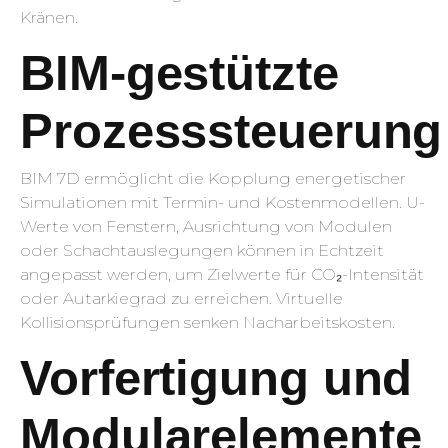
Kränen.
BIM-gestützte
Prozesssteuerung
BIM 7D ermöglicht die Kopplung energetischer
Simulationen mit Termin- und Kostenmodellen. U-
Werte von Fenstern, Ausrichtung von Modulen
oder Schachtauslegungen können in Echtzeit
angepasst werden, um Zielwerte für CO₂-Intensität
oder Autarkiegrad zu erreichen. Virtuelle
Kollisionsprüfungen senken Nacharbeitskosten.
Vorfertigung und
Modularelemente