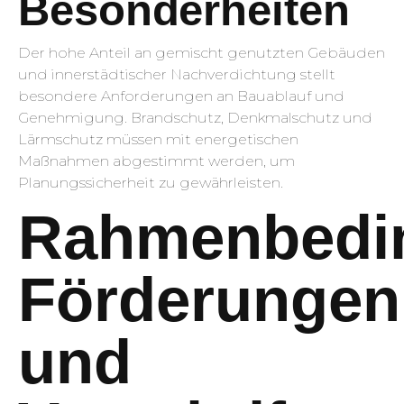
Besonderheiten
Der hohe Anteil an gemischt genutzten Gebäuden
und innerstädtischer Nachverdichtung stellt
besondere Anforderungen an Bauablauf und
Genehmigung. Brandschutz, Denkmalschutz und
Lärmschutz müssen mit energetischen
Maßnahmen abgestimmt werden, um
Planungssicherheit zu gewährleisten.
Rahmenbedi
Förderungen
und