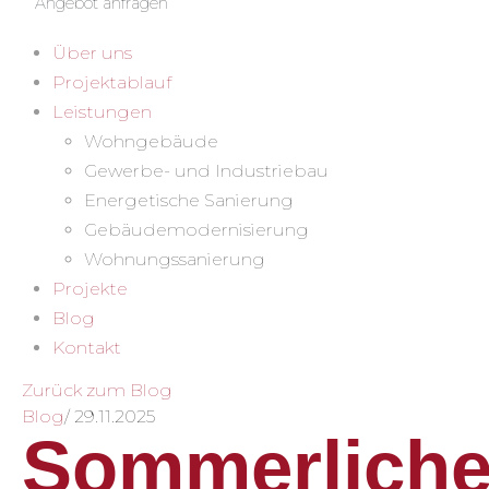
Angebot anfragen
Über uns
Projektablauf
Leistungen
Wohngebäude
Gewerbe- und Industriebau
Energetische Sanierung
Gebäudemodernisierung
Wohnungssanierung
Projekte
Blog
Kontakt
Zurück zum Blog
Blog
/
29.11.2025
Sommerliche