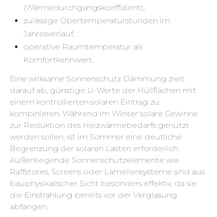
(Wärmedurchgangskoeffizient),
zulässige Übertemperaturstunden im
Jahresverlauf,
operative Raumtemperatur als
Komfortkennwert.
Eine wirksame Sonnenschutz Dämmung zielt
darauf ab, günstige U-Werte der Hüllflächen mit
einem kontrollierten solaren Eintrag zu
kombinieren. Während im Winter solare Gewinne
zur Reduktion des Heizwärmebedarfs genutzt
werden sollen, ist im Sommer eine deutliche
Begrenzung der solaren Lasten erforderlich.
Außenliegende Sonnenschutzelemente wie
Raffstores, Screens oder Lamellensysteme sind aus
bauphysikalischer Sicht besonders effektiv, da sie
die Einstrahlung bereits vor der Verglasung
abfangen.