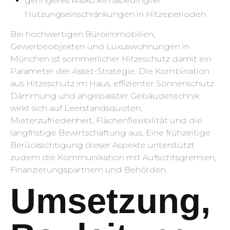
geringeres Risiko klimabedingter
Nutzungseinschränkungen in Hitzeperioden.
Bei hochwertigen Büroimmobilien,
Gewerbeobjekten und Luxuswohnungen in
München ist sommerlicher Hitzeschutz damit ein
Parameter der Asset-Strategie. Die Kombination
aus Hitzeschutz im Haus, effizienter Sonnenschutz
Dämmung und angepasster Gebäudetechnik
wirkt sich auf Leerstandsquoten,
Mieterzufriedenheit, Flächenflexibilität und die
langfristige Bewirtschaftung aus. Eine frühzeitige
Berücksichtigung dieser Aspekte unterstützt
zudem die Kommunikation mit Aufsichtsgremien,
Finanzierungspartnern und Behörden.
Umsetzung,