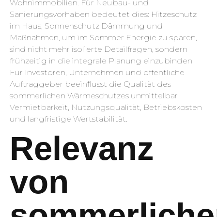
Wohnimmobilien. Für Neubau- und
Sanierungsvorhaben bedeutet dies: Hitzeschutz
im Haus, Sonnenschutz Dämmung und
Maßnahmen, um im Sommer Energie zu sparen,
sind nicht mehr isolierte Detailfragen, sondern
frühzeitig in die integrale Planung einzubinden.
Für Investoren, Unternehmen und öffentliche
Auftraggeber beeinflusst die Qualität des
sommerlichen Wärmeschutzes unmittelbar
Vermietbarkeit, Nutzungsqualität, Betriebskosten
und langfristige Wertstabilität.
Relevanz
von
sommerlich