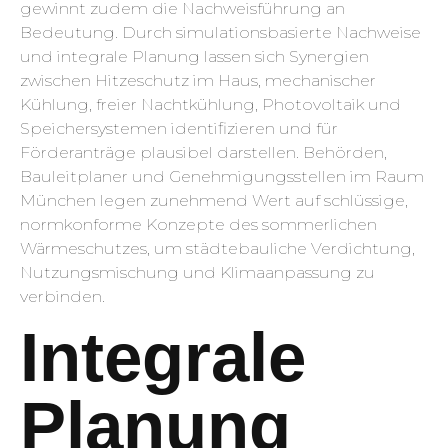
gewinnt zudem die Nachweisführung an
Bedeutung. Durch simulationsbasierte Nachweise
und integrale Planung lassen sich Synergien
zwischen Hitzeschutz im Haus, mechanischer
Kühlung, freier Nachtkühlung, Photovoltaik und
Speichersystemen identifizieren und für
Förderanträge plausibel darstellen. Behörden,
Bauleitplaner und Genehmigungsstellen im Raum
München legen zunehmend Wert auf schlüssige,
normkonforme Konzepte des sommerlichen
Wärmeschutzes, um städtebauliche Verdichtung,
Nutzungsmischung und Klimaanpassung zu
verbinden.
Integrale
Planung