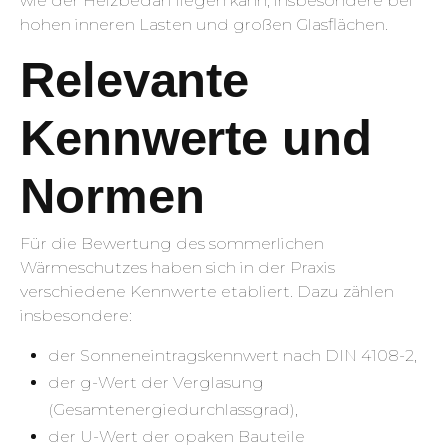
wie der Heizbedarf liegen kann, insbesondere bei
hohen inneren Lasten und großen Glasflächen.
Relevante
Kennwerte und
Normen
Für die Bewertung des sommerlichen
Wärmeschutzes haben sich in der Praxis
verschiedene Kennwerte etabliert. Dazu zählen
insbesondere:
der Sonneneintragskennwert nach DIN 4108-2,
der g-Wert der Verglasung
(Gesamtenergiedurchlassgrad),
der U-Wert der opaken Bauteile