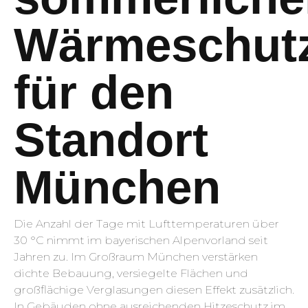
Wärmeschut
für den
Standort
München
Die Anzahl der Tage mit Lufttemperaturen über
30 °C nimmt im bayerischen Alpenvorland seit
Jahren zu. Im Großraum München verstärken
dichte Bebauung, versiegelte Flächen und
großflächige Verglasungen diesen Effekt zusätzlich.
In Gebäuden ohne ausreichenden Hitzeschutz im