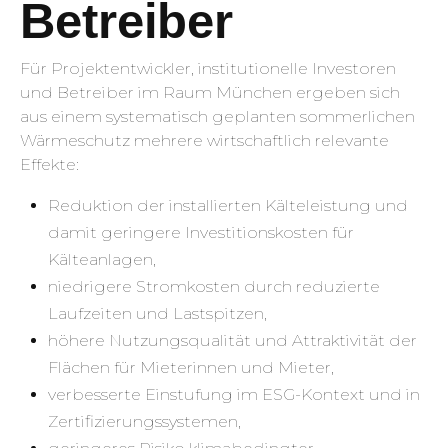
Betreiber
Für Projektentwickler, institutionelle Investoren
und Betreiber im Raum München ergeben sich
aus einem systematisch geplanten sommerlichen
Wärmeschutz mehrere wirtschaftlich relevante
Effekte:
Reduktion der installierten Kälteleistung und
damit geringere Investitionskosten für
Kälteanlagen,
niedrigere Stromkosten durch reduzierte
Laufzeiten und Lastspitzen,
höhere Nutzungsqualität und Attraktivität der
Flächen für Mieterinnen und Mieter,
verbesserte Einstufung im ESG-Kontext und in
Zertifizierungssystemen,