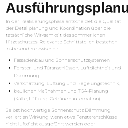
Ausführungsplan
In der Realisierungsphase entscheidet die Qualität
der Detailplanung und Koordination über die
tatsächliche Wirksamkeit des sommerlichen
Hitzeschutzes. Relevante Schnittstellen bestehen
insbesondere zwischen:
Fassadenbau und Sonnenschutzsystemen,
Fenster- und Türanschlüssen, Luftdichtheit und
Dämmung,
Verschattung, Lüftung und Regelungstechnik,
baulichen Maßnahmen und TGA-Planung
(Kälte, Lüftung, Gebäudeautomation).
Selbst hochwertige Sonnenschutz Dämmung
verliert an Wirkung, wenn etwa Fensteranschlüsse
nicht luftdicht ausgeführt werden oder