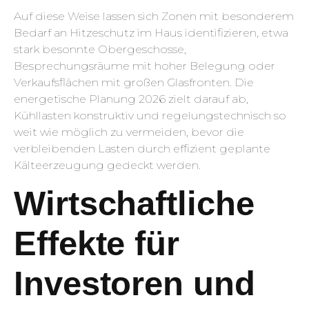
Auf diese Weise lassen sich Zonen mit besonderem
Bedarf an Hitzeschutz im Haus identifizieren, etwa
stark besonnte Obergeschosse,
Besprechungsräume mit hoher Belegung oder
Verkaufsflächen mit großen Glasfronten. Die
energetische Planung 2026 zielt darauf ab,
Kühllasten konstruktiv und regelungstechnisch so
weit wie möglich zu vermeiden, bevor die
verbleibenden Lasten durch effizient geplante
Kälteerzeugung gedeckt werden.
Wirtschaftliche
Effekte für
Investoren und