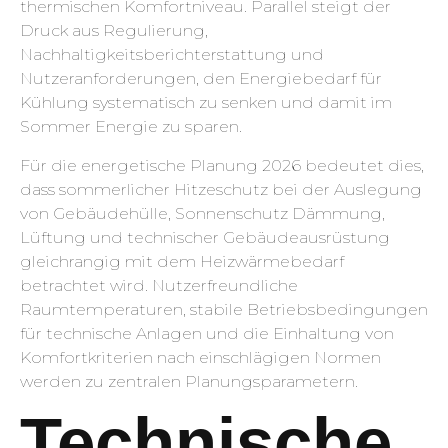
thermischen Komfortniveau. Parallel steigt der
Druck aus Regulierung,
Nachhaltigkeitsberichterstattung und
Nutzeranforderungen, den Energiebedarf für
Kühlung systematisch zu senken und damit im
Sommer Energie zu sparen.
Für die energetische Planung 2026 bedeutet dies,
dass sommerlicher Hitzeschutz bei der Auslegung
von Gebäudehülle, Sonnenschutz Dämmung,
Lüftung und technischer Gebäudeausrüstung
gleichrangig mit dem Heizwärmebedarf
betrachtet wird. Nutzerfreundliche
Raumtemperaturen, stabile Betriebsbedingungen
für technische Anlagen und die Einhaltung von
Komfortkriterien nach einschlägigen Normen
werden zu zentralen Planungsparametern.
Technische