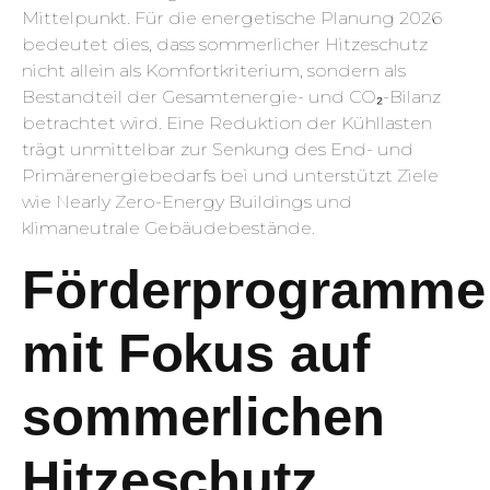
Mittelpunkt. Für die energetische Planung 2026
bedeutet dies, dass sommerlicher Hitzeschutz
nicht allein als Komfortkriterium, sondern als
Bestandteil der Gesamtenergie- und CO₂-Bilanz
betrachtet wird. Eine Reduktion der Kühllasten
trägt unmittelbar zur Senkung des End- und
Primärenergiebedarfs bei und unterstützt Ziele
wie Nearly Zero-Energy Buildings und
klimaneutrale Gebäudebestände.
Förderprogramme
mit Fokus auf
sommerlichen
Hitzeschutz