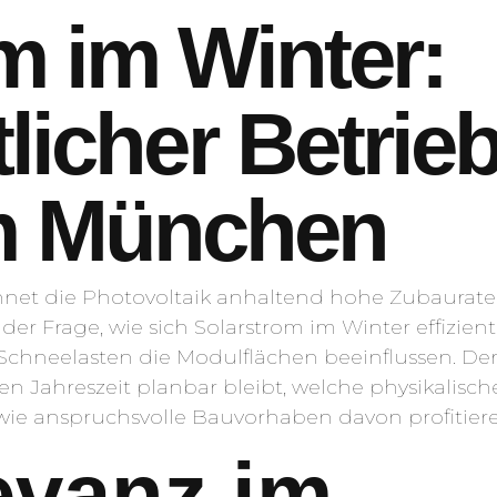
m im Winter:
licher Betrie
m München
net die Photovoltaik anhaltend hohe Zubaura
der Frage, wie sich Solarstrom im Winter effizient
chneelasten die Modulflächen beeinflussen. Der
en Jahreszeit planbar bleibt, welche physikalisc
 anspruchsvolle Bauvorhaben davon profitiere
evanz im