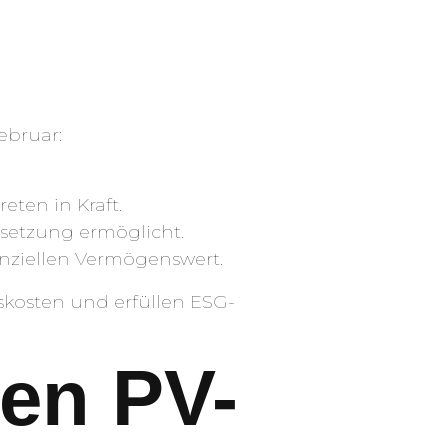
ebruar:
ten in Kraft.
msetzung ermöglicht.
nziellen Vermögenswert.
skosten und erfüllen ESG-
den PV-