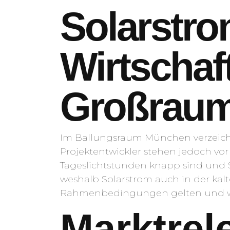
Solarstro
Wirtschaft
Großrau
Im Ballungsraum München verzeich
Projektentwickler stehen jedoch vor 
Tageslichtstunden knapp sind und S
weshalb Solarstrom auch in der kalt
Rahmenbedingungen gelten und wie
Marktrel