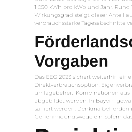
1 050 kWh pro kWp und Jahr. Rund 1
Wirkungsgrad steigt dieser Anteil au
verbrauchsstarke Tagesabschnitte ve
Förderlandsc
Vorgaben
Das EEG 2023 sichert weiterhin ein
Direktverbrauchsoption. Eigenverb
umlagebefreit. Kombinationen aus
abgebildet werden. In Bayern gewäh
saniert werden. Denkmalbehörden 
Genehmigungswege ein, sofern das 