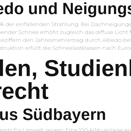
edo und Neigung
80 % der einfallenden Strahlung. Bei Dachneigung
bender Schnee erhöht zugleich das diffuse Licht
iffern den Jahresmehrertrag durch Albedo bei S
struktion erfüllt die Schneelastklassen nach Euro
en, Studien
echt
aus Südbayern
amts für Umwelt zeigen: Eine 100-kWp-Anlage er