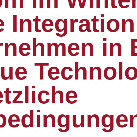
e Integration
rnehmen in 
ue Technol
tzliche
edingunge