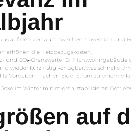
lbjahr
kus auf den Zeitraum zwischen November und F
zen erhöhen die Netzbezugskosten.
enz- und CO₂-Grenzwerte für Nichtwohngebäude tre
nd wieder kurzfristig verfügbar, was schnelle U
ility-Vorgaben machen Eigenstrom zu einem bila
cke im Winter minimieren, stabilisieren Betrieb
größen auf 