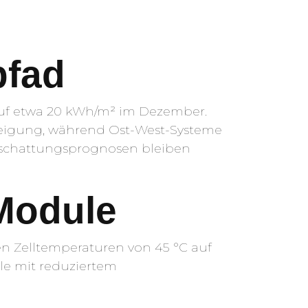
pfad
auf etwa 20 kWh/m² im Dezember.
Neigung, während Ost-West-Systeme
erschattungsprognosen bleiben
Module
ken Zelltemperaturen von 45 °C auf
le mit reduziertem