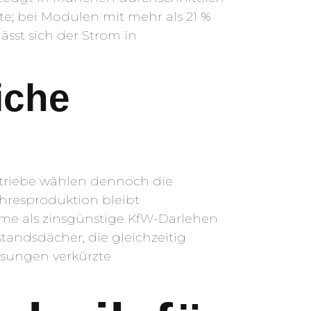
e; bei Modulen mit mehr als 21 %
ässt sich der Strom in
iche
etriebe wählen dennoch die
hresproduktion bleibt
me als zinsgünstige KfW-Darlehen
tandsdächer, die gleichzeitig
sungen verkürzte