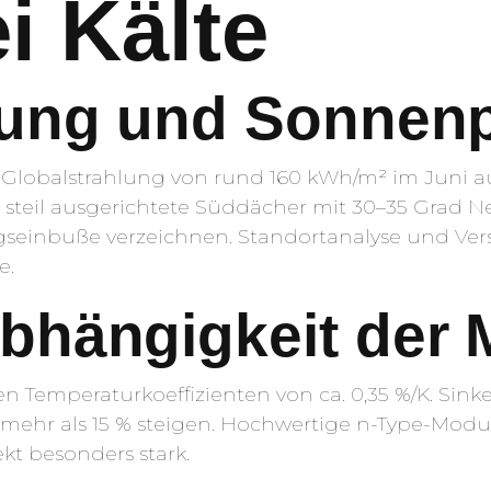
i Kälte
lung und Sonnen
e Globalstrahlung von rund 160 kWh/m² im Juni 
 steil ausgerichtete Süddächer mit 30–35 Grad 
ragseinbuße verzeichnen. Standortanalyse und V
e.
bhängigkeit der 
en Temperaturkoeffizienten von ca. 0,35 %/K. Sin
ehr als 15 % steigen. Hochwertige n-Type-Modu
kt besonders stark.