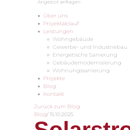
Angebot anfragen
Über uns
Projektablauf
Leistungen
Wohngebäude
Gewerbe- und Industriebau
Energetische Sanierung
Gebäudemodernisierung
Wohnungssanierung
Projekte
Blog
Kontakt
Zurück zum Blog
Blog
/
15.10.2025
Solarstr