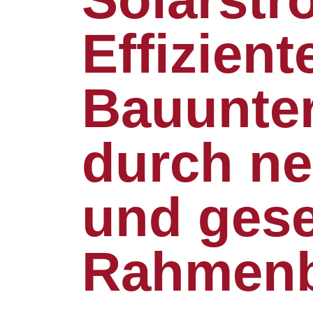
Effizient
Bauunte
durch ne
und gese
Rahmenb