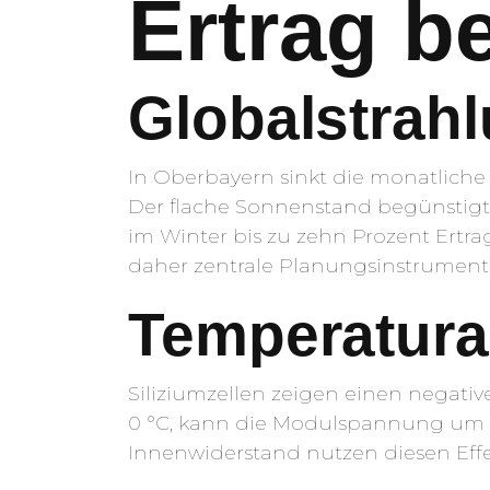
Ertrag be
Globalstrah
In Oberbayern sinkt die monatlich
Der flache Sonnenstand begünstigt
im Winter bis zu zehn Prozent Ert
daher zentrale Planungsinstrument
Temperatura
Siliziumzellen zeigen einen negativ
0 °C, kann die Modulspannung um m
Innenwiderstand nutzen diesen Effe