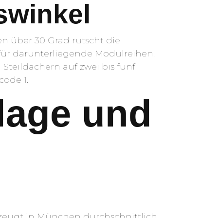
swinkel
en über 30 Grad rutscht die
 für darunterliegende Modulreihen.
teildächern auf zwei bis fünf
code 1.
lage und
zeugt in München durchschnittlich