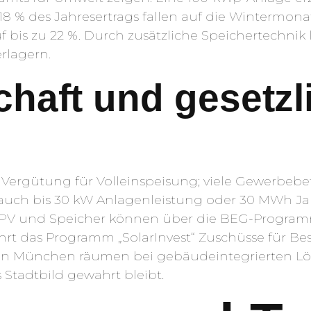
8 % des Jahresertrags fallen auf die Wintermonat
f bis zu 22 %. Durch zusätzliche Speichertechnik l
rlagern.
haft und gesetzl
e Vergütung für Volleinspeisung; viele Gewerbeb
rauch bis 30 kW Anlagenleistung oder 30 MWh Ja
 PV und Speicher können über die BEG-Program
rt das Programm „SolarInvest“ Zuschüsse für Bes
in München räumen bei gebäudeintegrierten Lö
Stadtbild gewahrt bleibt.