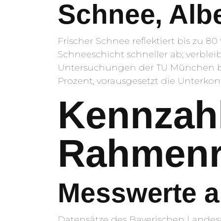
Schnee, Alb
Frischer Schnee reflektiert bis zu 
Schneeschicht schneller ab; verblei
Untersuchungen der TU München bez
Prozent, vorausgesetzt die Unterkon
Kennzahl
Rahmenr
Messwerte 
Datensätze des Bayerischen Landes