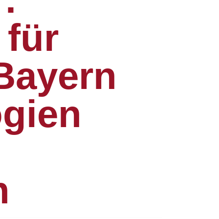
 für
Bayern
ogien
n