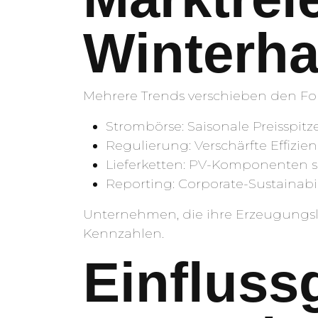
Winterha
Mehrere Trends verschieben den Fo
Strombörse: Saisonale Preisspit
Regulierung: Verschärfte Effizi
Lieferketten: PV-Komponenten si
Reporting: Corporate-Sustainab
Unternehmen, die ihre Erzeugungslü
Kennzahlen.
Einfluss