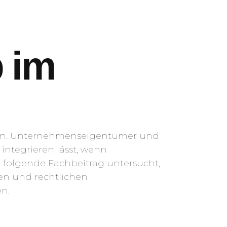
b im
ten. Unternehmenseigentümer und
 integrieren lässt, wenn
 folgende Fachbeitrag untersucht,
hen und rechtlichen
n.