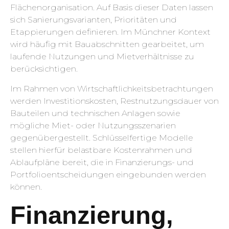
Flächenorganisation. Auf Basis dieser Daten lassen
sich Sanierungsvarianten, Prioritäten und
Etappierungen definieren. Im Münchner Kontext
wird häufig mit Bauabschnitten gearbeitet, um
laufende Nutzungen und Mietverhältnisse zu
berücksichtigen.
Im Rahmen von Wirtschaftlichkeitsbetrachtungen
werden Investitionskosten, Restnutzungsdauer von
Bauteilen und technischen Anlagen sowie
mögliche Miet- oder Nutzungsszenarien
gegenübergestellt. Schlüsselfertige Modelle
stellen hierfür belastbare Kostenrahmen und
Ablaufpläne bereit, die in Finanzierungs- und
Portfolioentscheidungen eingebunden werden
können.
Finanzierung,