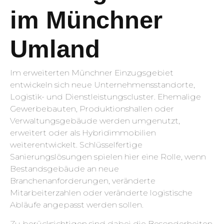
im Münchner
Umland
Im erweiterten Münchner Einzugsgebiet
entwickeln sich neue Unternehmensstandorte,
Logistik- und Dienstleistungscluster. Ehemalige
Gewerbebauten, Produktionshallen oder
Verwaltungsgebäude werden umgenutzt,
erweitert oder als Hybridimmobilien
weiterentwickelt. Schlüsselfertige
Sanierungslösungen spielen hier eine Rolle, wenn
Bestandsgebäude an neue
Branchenanforderungen, veränderte
Mitarbeiterzahlen oder veränderte logistische
Abläufe angepasst werden sollen.
Zu berücksichtigen sind dabei die Besonderheiten