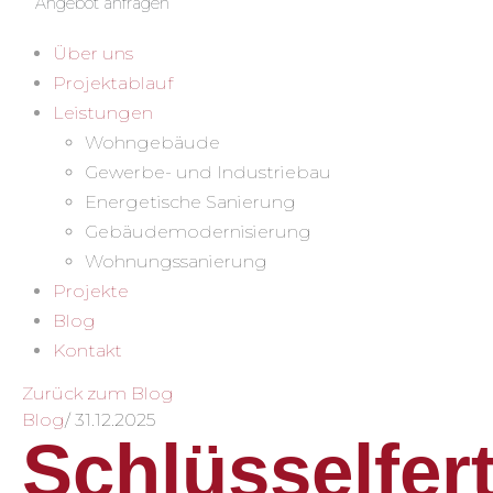
Angebot anfragen
Über uns
Projektablauf
Leistungen
Wohngebäude
Gewerbe- und Industriebau
Energetische Sanierung
Gebäudemodernisierung
Wohnungssanierung
Projekte
Blog
Kontakt
Zurück zum Blog
Blog
/
31.12.2025
Schlüsselfer