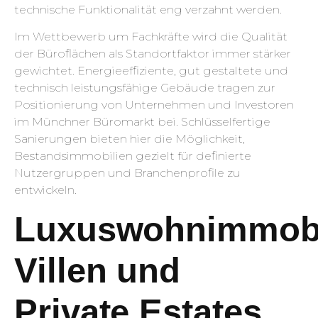
technische Funktionalität eng verzahnt werden.
Im Wettbewerb um Fachkräfte wird die Qualität
der Büroflächen als Standortfaktor immer stärker
gewichtet. Energieeffiziente, gut gestaltete und
technisch leistungsfähige Gebäude tragen zur
Positionierung von Unternehmen und Investoren
im Münchner Büromarkt bei. Schlüsselfertige
Sanierungen bieten hier die Möglichkeit,
Bestandsimmobilien gezielt für definierte
Nutzergruppen und Branchenprofile zu
entwickeln.
Luxuswohnimmobi
Villen und
Private Estates