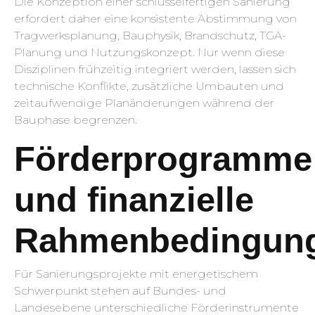
Die Konzeption einer schlüsselfertigen Sanierung
erfordert daher eine konsistente Abstimmung von
Tragwerksplanung, Bauphysik, Brandschutz, TGA-
Planung und Nutzungskonzept. Nur wenn diese
Disziplinen frühzeitig integriert werden, lassen sich
technische Konflikte, zusätzliche Umbauten und
zeitaufwendige Planänderungen während der
Bauphase begrenzen.
Förderprogramme
und finanzielle
Rahmenbedingun
Für Sanierungsprojekte mit energetischem
Schwerpunkt stehen auf Bundes- und
Landesebene unterschiedliche Förderinstrumente