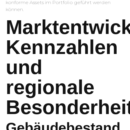
konforme Assets im Portfolio geführt werden
können.
Marktentwick
Kennzahlen
und
regionale
Besonderhei
Gebäudebestand,