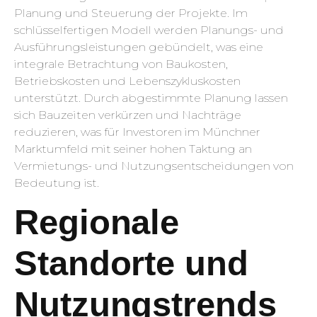
Planung und Steuerung der Projekte. Im
schlüsselfertigen Modell werden Planungs- und
Ausführungsleistungen gebündelt, was eine
integrale Betrachtung von Baukosten,
Betriebskosten und Lebenszykluskosten
unterstützt. Durch abgestimmte Planung lassen
sich Bauzeiten verkürzen und Nachträge
reduzieren, was für Investoren im Münchner
Marktumfeld mit seiner hohen Taktung an
Vermietungs- und Nutzungsentscheidungen von
Bedeutung ist.
Regionale
Standorte und
Nutzungstrends