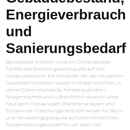
Energieverbrauch
und
Sanierungsbedarf
Bundesweit entfallen rund ein Drittel bis zwei
Fünftel des Endenergieverbrauchs auf den
Gebäudebereich. Ein relevanter Teil der deutschen
Gewerbeimmobilien wurde in Phasen errichtet, in
denen Dämmstandards, Fensterqualitäten,
Anlagentechnik und Luftdichtheit deutlich unter
heutigem Niveau lagen. Branchenanalysen und
Studien von Forschungsinstituten weisen für Büro-
und Verwaltungsgebäude auf einen erheblichen
Modernisierungsbedarf hin, vor allem bei