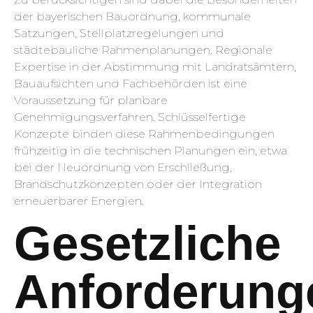
der bayerischen Bauordnung, kommunale
Satzungen, Stellplatzregelungen und
städtebauliche Rahmenplanungen. Regionale
Expertise in der Abstimmung mit Landratsämtern,
Bauaufsichten und Fachbehörden ist eine
Voraussetzung für planbare
Genehmigungsverfahren. Schlüsselfertige
Konzepte binden diese Rahmenbedingungen
frühzeitig in die technischen Planungen ein, etwa
bei der Neuordnung von Erschließung,
Brandschutzkonzepten oder der Integration
erneuerbarer Energien.
Gesetzliche
Anforderung