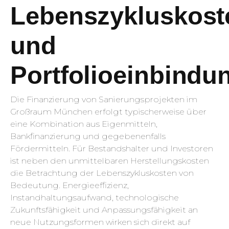
Lebenszykluskost
und
Portfolioeinbindu
Die Finanzierung von Sanierungsprojekten im
Großraum München erfolgt typischerweise über
eine Kombination aus Eigenmitteln,
Bankfinanzierung und gegebenenfalls
Fördermitteln. Für Bestandshalter und Investoren
ist neben den unmittelbaren Herstellungskosten
die Betrachtung der Lebenszykluskosten von
Bedeutung. Energieeffizienz,
Instandhaltungsaufwand, technologische
Zukunftsfähigkeit und Anpassungsfähigkeit an
neue Nutzungsformen wirken sich direkt auf