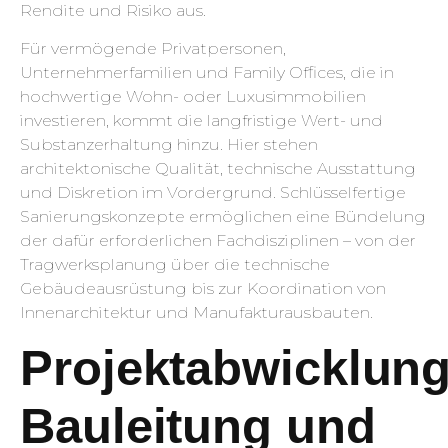
Rendite und Risiko aus.
Für vermögende Privatpersonen,
Unternehmerfamilien und Family Offices, die in
hochwertige Wohn- oder Luxusimmobilien
investieren, kommt die langfristige Wert- und
Substanzerhaltung hinzu. Hier stehen
architektonische Qualität, technische Ausstattung
und Diskretion im Vordergrund. Schlüsselfertige
Sanierungskonzepte ermöglichen eine Bündelung
der dafür erforderlichen Fachdisziplinen – von der
Tragwerksplanung über die technische
Gebäudeausrüstung bis zur Koordination von
Innenarchitektur und Manufakturausbauten.
Projektabwicklung
Bauleitung und