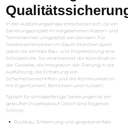
Qualitätssicherun
In der Ausführungsphase entscheidet sich, ob ein
Sanierungsprojekt im vorgesehenen Kosten- und
Terminrahmen umgesetzt werden kann. Für
Gewerbeimmobilien im Raum München spielt
dabei die zentrale Bau- und Projektleitung eine
Schlüsselrolle. Sie verantwortet die Koordination
der Gewerke, die Integration der Planung in die
Ausführung, die Einhaltung von
Sicherheitsvorschriften und die Kommunikation
mit Eigentümern, Betreibern und Nutzern.
Typisch für schlüsselfertige Sanierungen ist ein
gestufter Projektablauf. Üblich sind folgende
Schritte:
Rückbau, Entkernung und gegebenenfalls