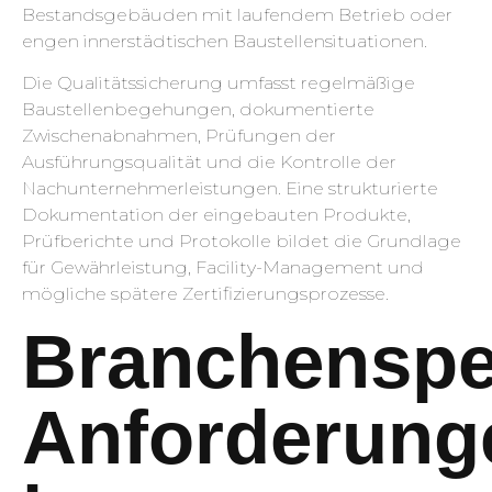
Bestandsgebäuden mit laufendem Betrieb oder
engen innerstädtischen Baustellensituationen.
Die Qualitätssicherung umfasst regelmäßige
Baustellenbegehungen, dokumentierte
Zwischenabnahmen, Prüfungen der
Ausführungsqualität und die Kontrolle der
Nachunternehmerleistungen. Eine strukturierte
Dokumentation der eingebauten Produkte,
Prüfberichte und Protokolle bildet die Grundlage
für Gewährleistung, Facility-Management und
mögliche spätere Zertifizierungsprozesse.
Branchenspe
Anforderung