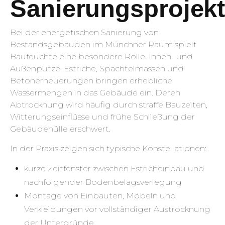
Sanierungsprojek
Bei der energetischen Sanierung von
Bestandsgebäuden im Münchner Raum spielt
Baufeuchte eine besondere Rolle. Innen- und
Außenputze, Estriche, Spachtelmassen und
Betonerneuerungen bringen erhebliche
Wassermengen in das Gebäude ein. Deren
Abtrocknung wird häufig durch straffe Bauzeiten,
Witterungseinflüsse und frühe Schließung der
Gebäudehülle erschwert.
In der Praxis zeigen sich typische Konstellationen:
kurze Zeitfenster zwischen Estricheinbau und
nachfolgender Bodenbelagsverlegung
Montage von Einbauten, Möbeln und
Verkleidungen vor vollständiger Austrocknung
der Untergründe