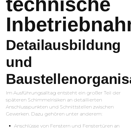
technische
Inbetriebna
Detailausbildung
und
Baustellenorganis
Im Ausführungsalltag entsteht ein großer Teil der
späteren Schimmelrisiken an detaillierten
Anschlusspunkten und Schnittstellen zwischen
Gewerken. Dazu gehören unter anderem:
Anschlüsse von Fenstern und Fenstertüren an