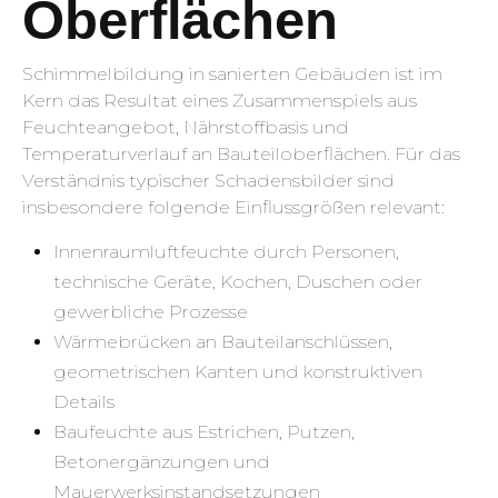
Oberflächen
Schimmelbildung in sanierten Gebäuden ist im
Kern das Resultat eines Zusammenspiels aus
Feuchteangebot, Nährstoffbasis und
Temperaturverlauf an Bauteiloberflächen. Für das
Verständnis typischer Schadensbilder sind
insbesondere folgende Einflussgrößen relevant:
Innenraumluftfeuchte durch Personen,
technische Geräte, Kochen, Duschen oder
gewerbliche Prozesse
Wärmebrücken an Bauteilanschlüssen,
geometrischen Kanten und konstruktiven
Details
Baufeuchte aus Estrichen, Putzen,
Betonergänzungen und
Mauerwerksinstandsetzungen