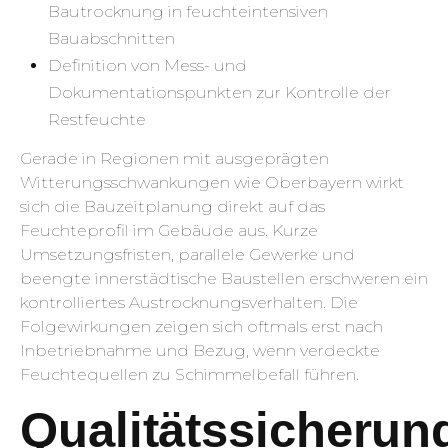
Bautrocknung in feuchteintensiven
Bauabschnitten
Definition von Mess- und
Dokumentationspunkten zur Kontrolle der
Restfeuchte
Gerade in Regionen mit ausgeprägten
Witterungsschwankungen wie Oberbayern wirkt
sich die Bauzeitplanung direkt auf das
Feuchteprofil im Gebäude aus. Kurze
Umsetzungsfristen, parallele Gewerke und
beengte innerstädtische Baustellen erschweren ein
kontrolliertes Austrocknungsverhalten. Die
Folgewirkungen zeigen sich oftmals erst nach
Inbetriebnahme und Bezug, wenn verdeckte
Feuchtequellen zu Schimmelbefall führen.
Qualitätssicherun