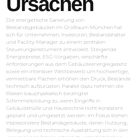
Ursachen
Die energetische Sanierung von
Bestandsgebäuden im Großraum München hat
sich für Unternehmen, Investoren, Bestandshalter
und Facility-Manager zu einem zentralen
Steuerungsinstrument entwickelt. Steigende
Energiepreise, ESG-Vorgaben, verschärfte
Anforderungen aus dem Gebäudeenergiegesetz
sowie ein intensiver Wettbewerb um hochwertige,
vermietbare Flächen erhöhen den Druck, Bestände
technisch aufzurüsten. Parallel dazu nehmen die
Risiken bauphysikalisch bedingter
Schimmelbildung zu, wenn Eingriffe in
Gebäudehülle und Haustechnik nicht konsistent
geplant und umgesetzt werden. Im Fokus stehen
insbesondere Bestandsgebäude, deren Nutzung,
Belegung und technische Ausstattung sich in den