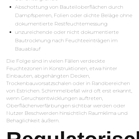
Abschottung von Bauteiloberflächen durch
Dampfsperren, Folien oder dichte Beläge ohne
dokumentierte Restfeuchtemessung
unzureichende oder nicht dokumentierte
Bautrocknung nach Feuchteeinträgen im
Bauablauf
Die Folge sind in vielen Fällen verdeckte
Feuchtezonen in Konstruktionen, etwa hinter
Einbauten, abgehängten Decken,
Trockenbauvorsatzschalen oder in Randbereichen
von Estrichen. Schimmelbefall wird oft erst erkannt,
wenn Geruchsentwicklungen auftreten,
Oberflächenverfärbungen sichtbar werden oder
Nutzer Beschwerden hinsichtlich Raumklima und
Behaglichkeit äußern.