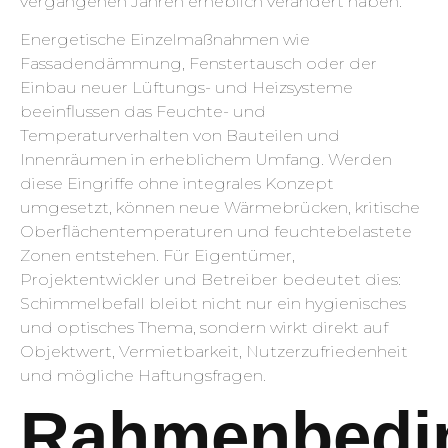
vergangenen Jahren erheblich verändert haben.
Energetische Einzelmaßnahmen wie
Fassadendämmung, Fenstertausch oder der
Einbau neuer Lüftungs- und Heizsysteme
beeinflussen das Feuchte- und
Temperaturverhalten von Bauteilen und
Innenräumen in erheblichem Umfang. Werden
diese Eingriffe ohne integrales Konzept
umgesetzt, können neue Wärmebrücken, kritische
Oberflächentemperaturen und feuchtebelastete
Zonen entstehen. Für Eigentümer,
Projektentwickler und Betreiber bedeutet dies:
Schimmelbefall bleibt nicht nur ein hygienisches
und optisches Thema, sondern wirkt direkt auf
Objektwert, Vermietbarkeit, Nutzerzufriedenheit
und mögliche Haftungsfragen.
Rahmenbedi