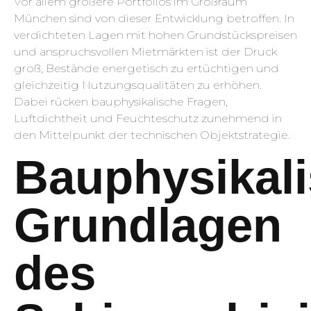
Vor allem größere Portfolios im Großraum
München sind von dieser Entwicklung betroffen. In
verdichteten Lagen mit hohen Grundstückspreisen
und anspruchsvollen Mietmärkten ist der Druck
groß, Bestände energetisch zu ertüchtigen und
gleichzeitig Nutzungsqualitäten zu erhöhen.
Dabei rücken bauphysikalische Fragen,
Luftdichtheit und Feuchteschutz zunehmend in
den Mittelpunkt der technischen Objektstrategie.
Bauphysikal
Grundlagen
des