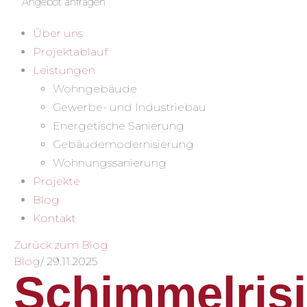
Angebot anfragen
Über uns
Projektablauf
Leistungen
Wohngebäude
Gewerbe- und Industriebau
Energetische Sanierung
Gebäudemodernisierung
Wohnungssanierung
Projekte
Blog
Kontakt
Zurück zum Blog
Blog
/
29.11.2025
Schimmelris