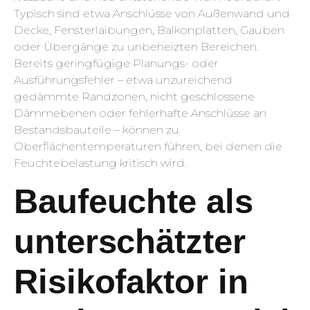
Typisch sind etwa Anschlüsse von Außenwand und
Decke, Fensterlaibungen, Balkonplatten, Gauben
oder Übergänge zu unbeheizten Bereichen.
Bereits geringfügige Planungs- oder
Ausführungsfehler – etwa unzureichend
gedämmte Randzonen, nicht geschlossene
Dämmebenen oder fehlerhafte Anschlüsse an
Bestandsbauteile – können zu
Oberflächentemperaturen führen, bei denen die
Feuchtebelastung kritisch wird.
Baufeuchte als
unterschätzter
Risikofaktor in