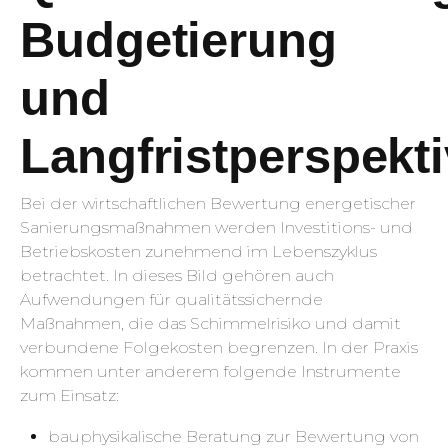
Budgetierung
und
Langfristperspekt
Bei der wirtschaftlichen Bewertung energetischer
Sanierungsmaßnahmen werden Investitions- und
Betriebskosten zunehmend im Lebenszyklus
betrachtet. In dieses Bild gehören auch
Aufwendungen für qualitätssichernde
Maßnahmen, die das Schimmelrisiko und damit
verbundene Folgekosten begrenzen. In der Praxis
kommen unter anderem folgende Instrumente
zum Einsatz:
bauphysikalische Beratung zur Bewertung von