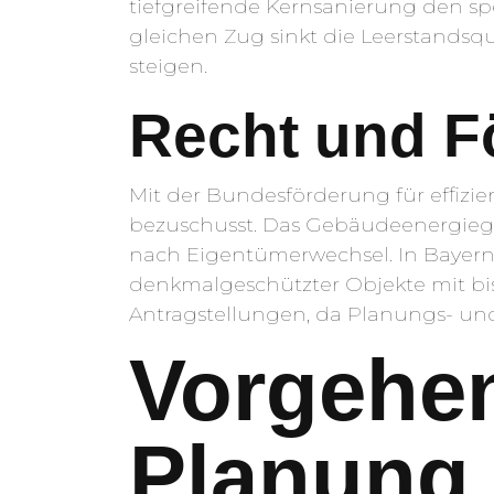
tiefgreifende Kernsanierung den sp
gleichen Zug sinkt die Leerstandsq
steigen.
Recht und F
Mit der Bundesförderung für effiz
bezuschusst. Das Gebäudeenergieges
nach Eigentümerwechsel. In Bayern 
denkmalgeschützter Objekte mit bis z
Antragstellungen, da Planungs- un
Vorgehen
Planung