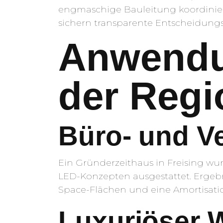
engmaschige Bauleitung koordinier
sichern transparente Entscheidungs
Anwendu
der Regi
Büro- und V
Ein Gründerzeithaus in Freising w
LED-Konzepten ausgestattet. Erge
Space-Flächen und eine Amortisatio
Luxuriöser