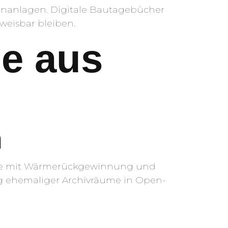
enanlagen. Digitale Bautagebücher
weisbar bleiben.
e aus
n
lage mit Wärmerückgewinnung und
g ehemaliger Archivräume in Open-