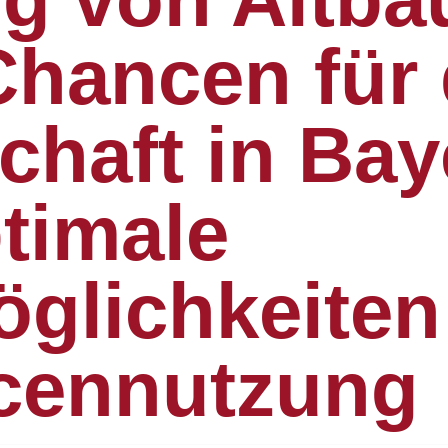
Chancen für 
chaft in Bay
timale
glichkeiten
cennutzung