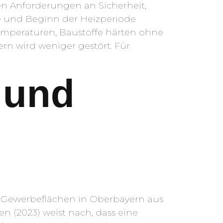
en Anforderungen an Sicherheit,
e und Beginn der Heizperiode
Temperaturen, Baustoffe härten ohne
rn wird weniger gestört. Für
 und
 Gewerbeflächen in Oberbayern aus
n (2023) weist nach, dass eine