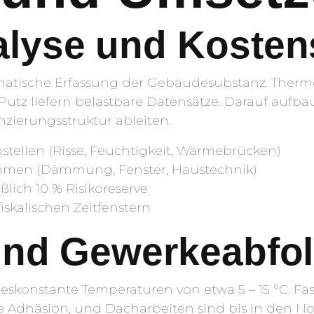
lyse und Kosten
ematische Erfassung der Gebäudesubstanz. Therm
tz liefern belastbare Datensätze. Darauf aufbau
zierungsstruktur ableiten.
stellen (Risse, Feuchtigkeit, Wärmebrücken)
hmen (Dämmung, Fenster, Haustechnik)
lich 10 % Risikoreserve
iskalischen Zeitfenstern
und Gewerkeabfo
eskonstante Temperaturen von etwa 5 – 15 °C. F
Adhäsion, und Dacharbeiten sind bis in den Nov