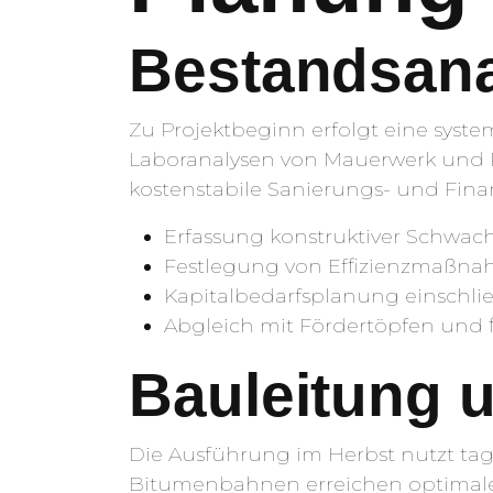
Bestandsana
Zu Projektbeginn erfolgt eine syst
Laboranalysen von Mauerwerk und Pu
kostenstabile Sanierungs- und Finan
Erfassung konstruktiver Schwach
Festlegung von Effizienzmaßna
Kapitalbedarfsplanung einschließ
Abgleich mit Fördertöpfen und f
Bauleitung 
Die Ausführung im Herbst nutzt tag
Bitumenbahnen erreichen optimale 