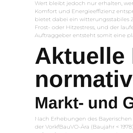
Wert bleibt jedoch nur erhalten, w
Komfort und Energieeffizienz ents
bietet dabei ein witterungsstabile
Frost- oder Hitzestress, und der l
Auftraggeber entsteht somit eine 
Aktuelle
normati
Markt- und 
Nach Erhebungen des Bayerischen L
der VorkfBauVO-Ära (Baujahr < 1978)