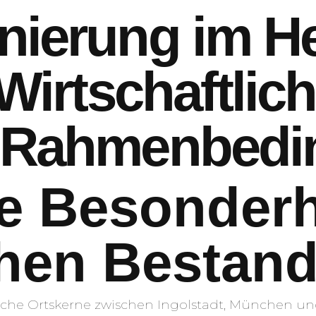
nierung im He
 Wirtschaftlic
e Rahmenbed
e Besonderh
hen Bestan
che Ortskerne zwischen Ingolstadt, München und