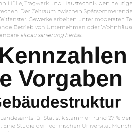
enn Hülle, Tragwerk und Haustechnik den heutig
prechen. Der Zeitraum zwischen Spätsommerend
s Zeitfenster. Gewerke arbeiten unter moderaten 
aufende Betrieb von Unternehmen oder Wohnhäuse
planbare
altbau sanierung herbst
.
 Kennzahlen
ve Vorgaben
Gebäudestruktur
andesamts für Statistik stammen rund 27 % der
. Eine Studie der Technischen Universität Münche