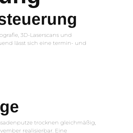
steuerung
ografie, 3D-Laserscans und
end lässt sich eine termin- und
lge
assadenputze trocknen gleichmäßig,
ember realisierbar. Eine