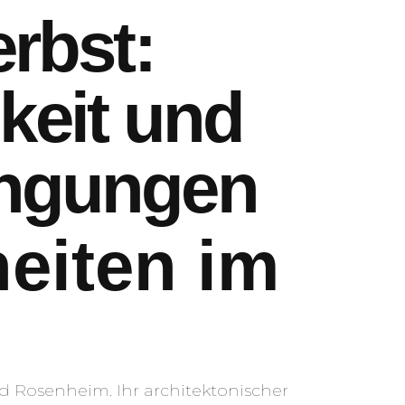
rbst:
hkeit und
ingungen
eiten im
d
 Rosenheim. Ihr architektonischer