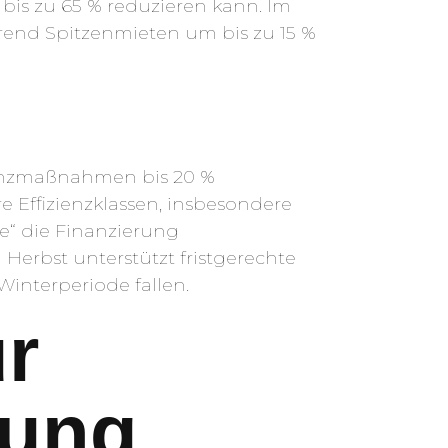
is zu 65 % reduzieren kann. Im
rend Spitzenmieten um bis zu 15 %
ienzmaßnahmen bis 20 %
 Effizienzklassen, insbesondere
e“ die Finanzierung
 Herbst unterstützt fristgerechte
interperiode fallen.
r
zung