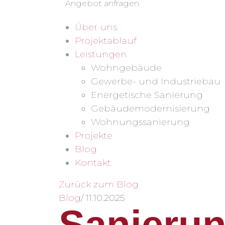
Angebot anfragen
Über uns
Projektablauf
Leistungen
Wohngebäude
Gewerbe- und Industriebau
Energetische Sanierung
Gebäudemodernisierung
Wohnungssanierung
Projekte
Blog
Kontakt
Zurück zum Blog
Blog
/
11.10.2025
Sanierun