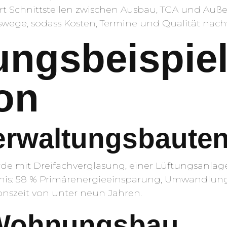
t Schnittstellen zwischen Ausbau, TGA und Auß
wege, sodass Kosten, Termine und Qualität nach
ngsbeispiel
on
erwaltungsbaute
urde mit Dreifachverglasung, einer Lüftungsan
bnis: 58 % Primärenergieeinsparung, Umwandlun
nszeit von unter neun Jahren.
 Wohnungsbau