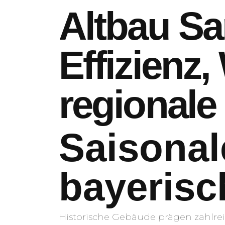
Altbau Sa
Effizienz,
regional
Saisonal
bayerisc
Historische Gebäude prägen zahlrei