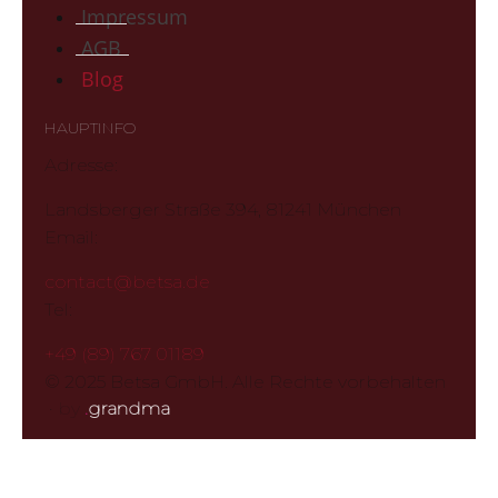
Impressum
AGB
Blog
HAUPTINFO
Adresse:
Landsberger Straße 394, 81241 München
Email:
contact@betsa.de
Tel:
+49 (89) 767 01189
© 2025 Betsa GmbH. Alle Rechte vorbehalten
·
by
.
grandma