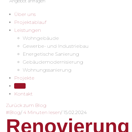
Angebot anfragen
Über uns
Projektablauf
Leistungen
Wohngebäude
Gewerbe- und Industriebau
Energetische Sanierung
Gebäudemodernisierung
Wohnungssanierung
Projekte
Blog
Kontakt
Zurück zum Blog
#Blog
/
4 Minuten lesen
/
15.02.2024
Renovierung