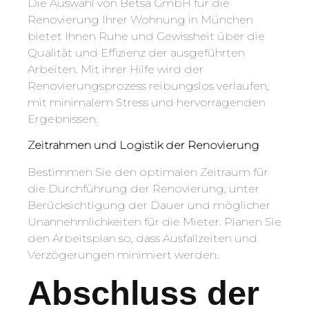
Die Auswahl von Betsa GmbH für die
Renovierung Ihrer Wohnung in München
bietet Ihnen Ruhe und Gewissheit über die
Qualität und Effizienz der ausgeführten
Arbeiten. Mit ihrer Hilfe wird der
Renovierungsprozess reibungslos verlaufen,
mit minimalem Stress und hervorragenden
Ergebnissen.
Zeitrahmen und Logistik der Renovierung
Bestimmen Sie den optimalen Zeitraum für
die Durchführung der Renovierung, unter
Berücksichtigung der Dauer und möglicher
Unannehmlichkeiten für die Mieter. Planen Sie
den Arbeitsplan so, dass Ausfallzeiten und
Verzögerungen minimiert werden.
Abschluss der