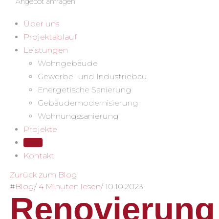
Angebot anfragen
Über uns
Projektablauf
Leistungen
Wohngebäude
Gewerbe- und Industriebau
Energetische Sanierung
Gebäudemodernisierung
Wohnungssanierung
Projekte
Blog
Kontakt
Zurück zum Blog
#Blog
/
4 Minuten lesen
/
10.10.2023
Renovierung