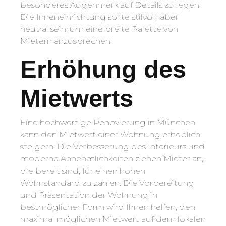
besonderes Augenmerk auf Details zu legen.
Die Inneneinrichtung sollte stilvoll, aber
neutral sein, um eine breite Palette von
Mietern anzusprechen.
Erhöhung des
Mietwerts
Eine hochwertige Renovierung in München
kann den Mietwert einer Wohnung erheblich
steigern. Die Verbesserung des Interieurs und
moderne Annehmlichkeiten ziehen Mieter an,
die bereit sind, für einen hohen
Wohnstandard zu zahlen. Die Vorbereitung
und Präsentation der Wohnung in
bestmöglicher Form wird Ihnen helfen, den
maximal möglichen Mietwert auf dem lokalen