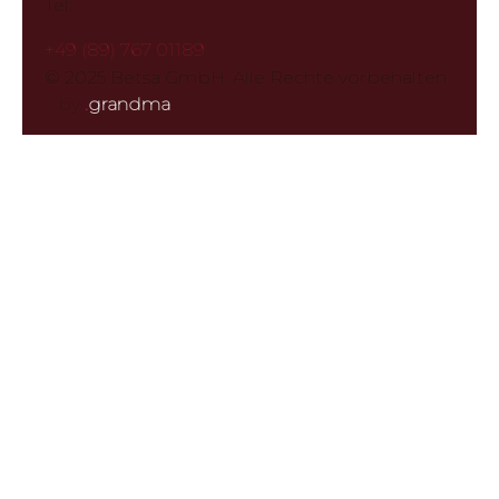
Tel:
+49 (89) 767 01189
© 2025 Betsa GmbH. Alle Rechte vorbehalten
·
by
.
grandma