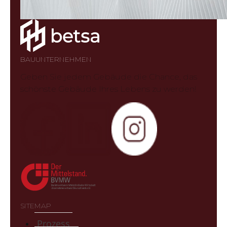
BAUUNTERNEHMEN
Geben Sie jedem Gebäude die Chance, das
schönste Gebäude Ihres Lebens zu werden!
SITEMAP
Prozess