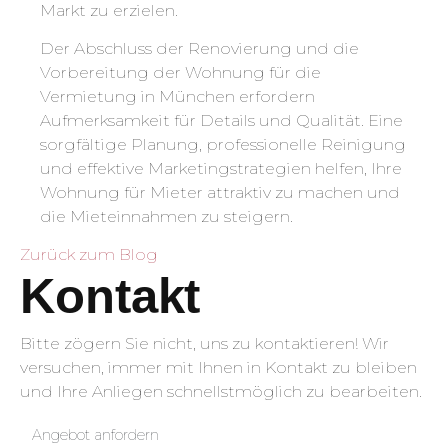
Markt zu erzielen.
Der Abschluss der Renovierung und die
Vorbereitung der Wohnung für die
Vermietung in München erfordern
Aufmerksamkeit für Details und Qualität. Eine
sorgfältige Planung, professionelle Reinigung
und effektive Marketingstrategien helfen, Ihre
Wohnung für Mieter attraktiv zu machen und
die Mieteinnahmen zu steigern.
Zurück zum Blog
Kontakt
Bitte zögern Sie nicht, uns zu kontaktieren! Wir
versuchen, immer mit Ihnen in Kontakt zu bleiben
und Ihre Anliegen schnellstmöglich zu bearbeiten.
Angebot anfordern