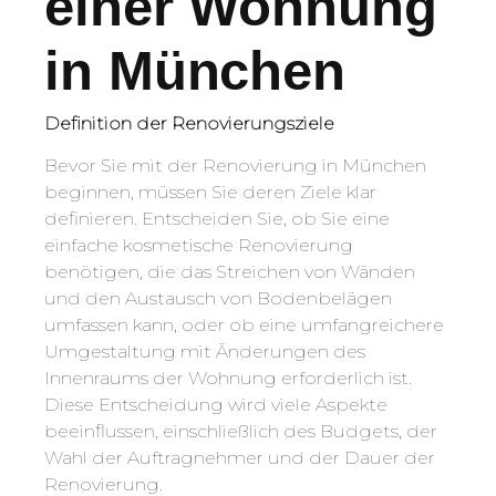
einer Wohnung
in München
Definition der Renovierungsziele
Bevor Sie mit der Renovierung in München
beginnen, müssen Sie deren Ziele klar
definieren. Entscheiden Sie, ob Sie eine
einfache kosmetische Renovierung
benötigen, die das Streichen von Wänden
und den Austausch von Bodenbelägen
umfassen kann, oder ob eine umfangreichere
Umgestaltung mit Änderungen des
Innenraums der Wohnung erforderlich ist.
Diese Entscheidung wird viele Aspekte
beeinflussen, einschließlich des Budgets, der
Wahl der Auftragnehmer und der Dauer der
Renovierung.