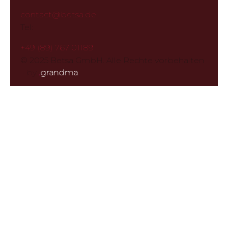
contact@betsa.de
Tel:
+49 (89) 767 01189
© 2025 Betsa GmbH. Alle Rechte vorbehalten
·
by
.
grandma