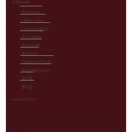
SITEMAP
Prozess
Über uns
Leistungen
Projekte
Kontakt
Aktion
Datenschutz
Impressum
AGB
Blog
HAUPTINFO
Adresse:
Landsberger Straße 394, 81241 München
Email: