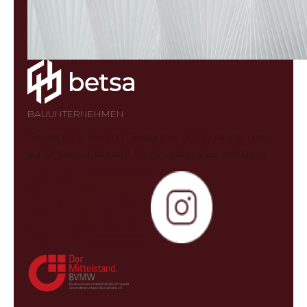
BAUUNTERNEHMEN
Geben Sie jedem Gebäude die Chance, das
schönste Gebäude Ihres Lebens zu werden!