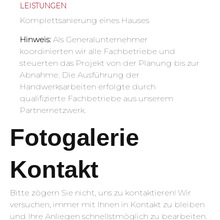
LEISTUNGEN
Komplettsanierung eines Hauses
Hinweis:
Als Generalunternehmer
koordinierten wir alle Fachbetriebe und
steuerten das Projekt von der Planung bis zur
Abnahme. Die Ausführung der
Handwerksarbeiten erfolgte durch
qualifizierte Fachbetriebe aus unserem
Partnernetzwerk.
Fotogalerie
Kontakt
Bitte zögern Sie nicht, uns zu kontaktieren! Wir
versuchen, immer mit Ihnen in Kontakt zu bleiben
und Ihre Anliegen schnellstmöglich zu bearbeiten.