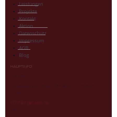
Leistungen
Projekte
Kontakt
Aktion
Datenschutz
Impressum
AGB
Blog
HAUPTINFO
Adresse:
Landsberger Straße 394, 81241 München
Email:
contact@betsa.de
Tel: