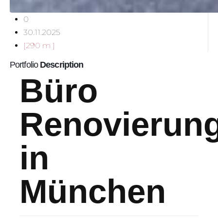
0
30.11.2025
[290 m ]
Portfolio
Description
Büro
Renovierun
in
München