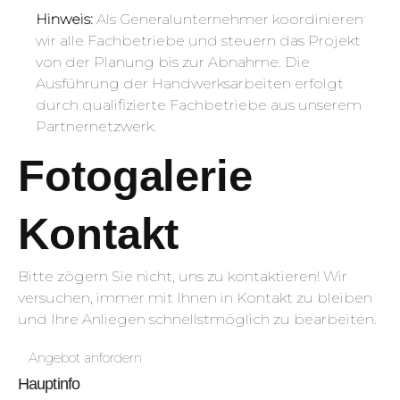
Hinweis:
Als Generalunternehmer koordinieren
wir alle Fachbetriebe und steuern das Projekt
von der Planung bis zur Abnahme. Die
Ausführung der Handwerksarbeiten erfolgt
durch qualifizierte Fachbetriebe aus unserem
Partnernetzwerk.
Fotogalerie
Kontakt
Bitte zögern Sie nicht, uns zu kontaktieren! Wir
versuchen, immer mit Ihnen in Kontakt zu bleiben
und Ihre Anliegen schnellstmöglich zu bearbeiten.
Angebot anfordern
Hauptinfo