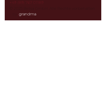
+49 (89) 767 01189
© 2025 Betsa GmbH. Alle Rechte vorbehalten
·
by
.
grandma