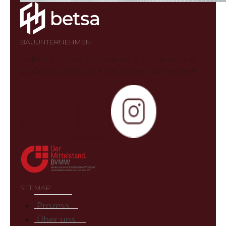
BAUUNTERNEHMEN
Geben Sie jedem Gebäude die Chance, das
schönste Gebäude Ihres Lebens zu werden!
SITEMAP
Prozess
Über uns