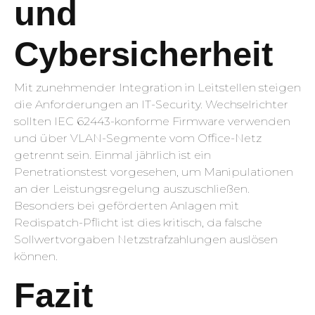
und
Cybersicherheit
Mit zunehmender Integration in Leitstellen steigen
die Anforderungen an IT-Security. Wechselrichter
sollten IEC 62443-konforme Firmware verwenden
und über VLAN-Segmente vom Office-Netz
getrennt sein. Einmal jährlich ist ein
Penetrationstest vorgesehen, um Manipulationen
an der Leistungsregelung auszuschließen.
Besonders bei geförderten Anlagen mit
Redispatch-Pflicht ist dies kritisch, da falsche
Sollwertvorgaben Netzstrafzahlungen auslösen
können.
Fazit