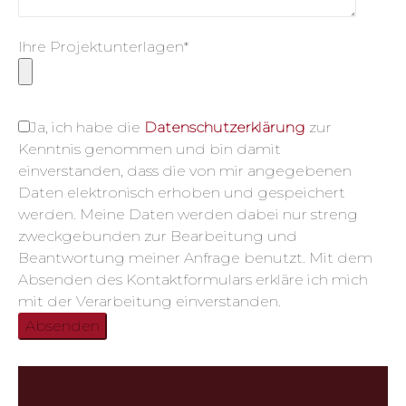
Ihre Projektunterlagen*
Ja, ich habe die
Datenschutzerklärung
zur
Kenntnis genommen und bin damit
einverstanden, dass die von mir angegebenen
Daten elektronisch erhoben und gespeichert
werden. Meine Daten werden dabei nur streng
zweckgebunden zur Bearbeitung und
Beantwortung meiner Anfrage benutzt. Mit dem
Absenden des Kontaktformulars erkläre ich mich
mit der Verarbeitung einverstanden.