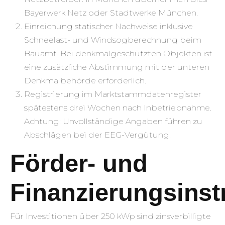
Bayerwerk Netz oder Stadtwerke München.
Einreichung statischer Nachweise inklusive
Schneelast- und Windsogberechnung beim
Bauamt. Bei denkmalgeschützten Objekten ist
eine zusätzliche Abstimmung mit der unteren
Denkmalbehörde erforderlich.
Registrierung im Marktstammdatenregister
spätestens drei Wochen nach Inbetriebnahme.
Achtung: Unvollständige Angaben führen zu
Abschlägen bei der EEG-Vergütung.
Förder- und
Finanzierungsins
Für Investitionen über 250 kWp sind zinsverbilligte