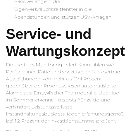
Basis verlängern die
Eigenverbrauchszeitfenster in die
Abendstunden und stützen USV-Anlagen.
Service- und
Wartungskonzept
Ein digitales Monitoring liefert Kennzahlen wie
Performance Ratio und spezifischen Jahresertrag.
Abweichungen von mehr als fünf Prozent
gegenüber der Prognose lösen automatisierte
Alarme aus. Ein zyklischer Thermografie-Überflug
im Sommer erkennt Hotspots frühzeitig und
verhindert Leistungsverluste.
Instandhaltungsbudgets liegen erfahrungsgemäß
bei 1,2 Prozent der Investitionssumme pro Jahr.