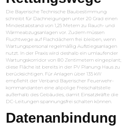
Die Bayerische Technische Baubestimmung
schreibt für Dachneigungen unter 20 Grad einen
Mindestabstand von 1,25 Metern zu Rauch- und
Wärmeabzugsanlagen vor. Zudem müssen
Fluchtwege auf Flachdächern frei bleiben, wenn
Wartungspersonal regelmäßig Aufstiegsanlagen
nutzt. In der Praxis wird deshalb ein umlaufender
Wartungskorridor von 80 Zentimetern eingeplant;
diese Fläche ist bereits in der PV Planung Haus zu
berücksichtigen. Für Anlagen über 135 kW
empfiehlt der Verband Bayerischer Feuerwehr­
kommandanten eine allpolige Freischaltstelle
außerhalb des Gebäudes, damit Einsatzkräfte die
DC-Leitungen spannungsfrei schalten können.
Datenanbindung