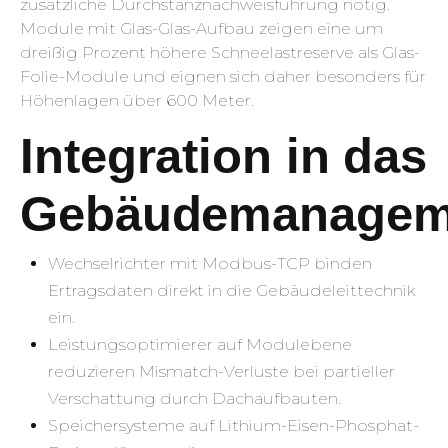
zusätzliche Durchstanznachweisführung nötig.
Module mit Glas-Glas-Aufbau zeigen eine um
dreißig Prozent höhere Schneelastreserve als Glas-
Folie-Module und eignen sich daher besonders für
Höhenlagen über 600 Meter.
Integration in das
Gebäudemanagem
Wechselrichter mit Modbus-TCP binden
Ertragsdaten direkt in die Gebäudeleittechnik
ein.
Leistungsoptimierer auf Modulebene
reduzieren Mismatch-Verluste bei partieller
Verschattung durch Dachaufbauten.
Speichersysteme auf Lithium-Eisen-Phosphat-