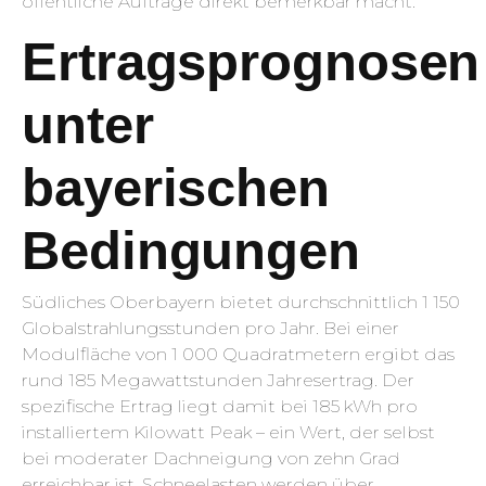
öffentliche Aufträge direkt bemerkbar macht.
Ertragsprognosen
unter
bayerischen
Bedingungen
Südliches Oberbayern bietet durchschnittlich 1 150
Globalstrahlungsstunden pro Jahr. Bei einer
Modulfläche von 1 000 Quadratmetern ergibt das
rund 185 Megawattstunden Jahresertrag. Der
spezifische Ertrag liegt damit bei 185 kWh pro
installiertem Kilowatt Peak – ein Wert, der selbst
bei moderater Dachneigung von zehn Grad
erreichbar ist. Schneelasten werden über