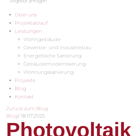
Angebot anfragen
Über uns
Projektablauf
Leistungen
Wohngebäude
Gewerbe- und Industriebau
Energetische Sanierung
Gebäudemodernisierung
Wohnungssanierung
Projekte
Blog
Kontakt
Zurück zum Blog
Blog
/
18.07.2025
Photovoltaik