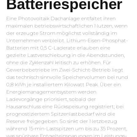
Batteriespeicher
Eine Photovoltaik Dachanlage entfaltet ihren
maximalen betriebswirtschaftlichen Nutzen, wenn
der erzeugte Strom möglichst vollständig im
Unternehmen verbleibt. Lithium-Eisen-Phosphat-
Batterien mit 0,5 C-Laderate erlauben eine
gezielte Lastverschiebung in die Abendstunden,
ohne die Zyklenzahl kritisch zu erhöhen. Für
Gewerbebetriebe im Zwei-Schicht-Betrieb liegt
das technisch sinnvolle Speichervolumen bei rund
0,8 kWh je installiertem Kilowatt Peak. Über ein
Energie­management­system werden
Ladevorgänge priorisiert, sobald der
Hausanschluss eine Rückspeisung registriert; bei
prognostiziertem Spitzenlastbedarf wird die
Reserve freigegeben. So sinkt der Netzbezug
während 15-min-Lastspitzen um bis zu 35 Prozent,
was spürbare Entgelteinsparungen im Leistungs­