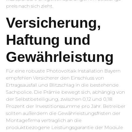
preis nach sich zieht.
Versicherung,
Haftung und
Gewährleistung
Für eine robuste Photovoltaik Installation Bayern
empfehlen Versicherer den Einschluss von
Ertragsausfall und Blitzschlag in die bestehende
Sachpolice. Die Prämie bewegt sich, abhängig von
der Selbstbeteiligung, zwischen 0,12 und 0,18
Prozent der Investitionssumme pro Jahr. Betreiber
sollten außerdem die Gewährleistungsfristen der
Montagefirma vertraglich an die
produktbezogene Leistungsgarantie der Module