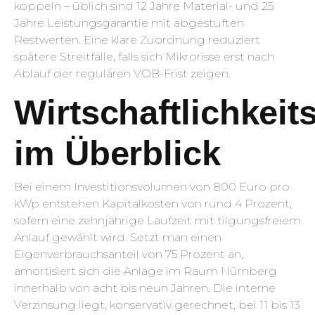
koppeln – üblich sind 12 Jahre Material- und 25
Jahre Leistungsgarantie mit abgestuften
Restwerten. Eine klare Zuordnung reduziert
spätere Streitfälle, falls sich Mikrorisse erst nach
Ablauf der regulären VOB-Frist zeigen.
Wirtschaftlichkei
im Überblick
Bei einem Investitionsvolumen von 800 Euro pro
kWp entstehen Kapitalkosten von rund 4 Prozent,
sofern eine zehnjährige Laufzeit mit tilgungsfreiem
Anlauf gewählt wird. Setzt man einen
Eigenverbrauchsanteil von 75 Prozent an,
amortisiert sich die Anlage im Raum Nürnberg
innerhalb von acht bis neun Jahren. Die interne
Verzinsung liegt, konservativ gerechnet, bei 11 bis 13