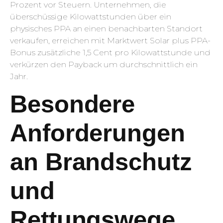
Prozent vor Steuern. Unternehmen, die
überschüssige Kilowattstunden über ein
physisches PPA an einen benachbarten Standort
verkaufen, erreichen mit Marktwert Solar plus PPA-
Bonus zusätzliche 1,5 Cent pro Kilowattstunde und
verkürzen den Payback um durchschnittlich ein
Jahr.
Besondere
Anforderungen
an Brandschutz
und
Rettungswege