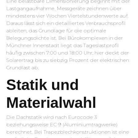
Eine belastbare Dimensionierung beginnt mit der
Lastgangaufnahme. Messgeräte zeichnen über
mindestens vier Wochen Viertelstundenwerte auf.
Daraus lässt sich ein detailliertes Verbrauchsprofil
ableiten, das Grundlage für die optimale
Belegungsdichte ist. Bei Bürokomplexen in der
Münchner Innenstadt liegt das Tageslastprofil
häufig zwischen 7:00 und 18:00 Uhr; hier deckt der
Solarertrag bis zu siebzig Prozent der elektrischen
Grundlast ab.
Statik und
Materialwahl
Die Dachstatik wird nach Eurocode 3
beziehungsweise EC 9 (Aluminiumtragwerke)
berechnet. Bei Trapezblechkonstruktionen ist eine