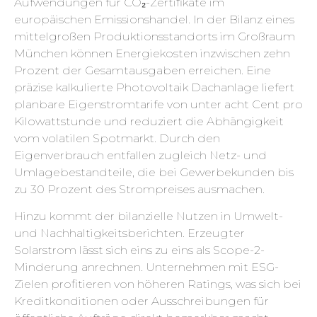
Aufwendungen für CO₂-Zertifikate im
europäischen Emissionshandel. In der Bilanz eines
mittelgroßen Produktionsstandorts im Großraum
München können Energiekosten inzwischen zehn
Prozent der Gesamtausgaben erreichen. Eine
präzise kalkulierte Photovoltaik Dachanlage liefert
planbare Eigenstromtarife von unter acht Cent pro
Kilowattstunde und reduziert die Abhängigkeit
vom volatilen Spotmarkt. Durch den
Eigenverbrauch entfallen zugleich Netz- und
Umlagebestandteile, die bei Gewerbekunden bis
zu 30 Prozent des Strompreises ausmachen.
Hinzu kommt der bilanzielle Nutzen in Umwelt-
und Nachhaltigkeitsberichten. Erzeugter
Solarstrom lässt sich eins zu eins als Scope-2-
Minderung anrechnen. Unternehmen mit ESG-
Zielen profitieren von höheren Ratings, was sich bei
Kreditkonditionen oder Ausschreibungen für