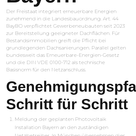
Der Freistaat integriert erneuerbare Energien
zunehmend in die Landesbauordnung. Art. 44
BayBO verpflichtet Gewerbeneubauten seit 2023
zur Bereitstellung geeigneter Dachflächen. Für
Bestandsimmobilien greift die Pflicht bei
grundlegenden Dachsanierungen. Parallel gelten
bundesweit das Erneuerbare-Energien-Gesetz
und die DIN VDE 0100-712 als technische
Basisnorm für den Netzanschluss.
Genehmigungspf
Schritt für Schritt
Meldung der geplanten Photovoltaik
Installation Bayern an den zuständigen
Netzbetreiber. In München übernehmen dies