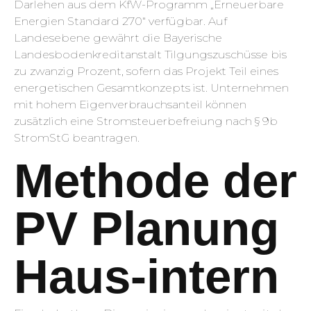
Darlehen aus dem KfW-Programm „Erneuerbare
Energien Standard 270“ verfügbar. Auf
Landesebene gewährt die Bayerische
Landesbodenkreditanstalt Tilgungszuschüsse bis
zu zwanzig Prozent, sofern das Projekt Teil eines
energetischen Gesamtkonzepts ist. Unternehmen
mit hohem Eigenverbrauchsanteil können
zusätzlich eine Stromsteuerbefreiung nach § 9b
StromStG beantragen.
Methode der
PV Planung
Haus-intern