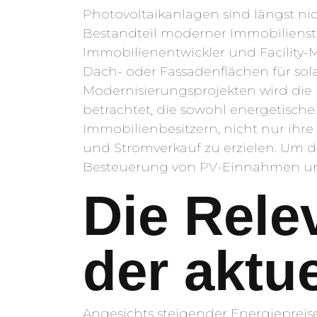
Photovoltaikanlagen sind längst ni
Bestandteil moderner Immobiliens
Immobilienentwickler und Facility-M
Dach- oder Fassadenflächen für sol
Modernisierungsprojekten wird die 
betrachtet, die sowohl energetische 
Immobilienbesitzern, nicht nur ihr
und Stromverkauf zu erzielen. Um di
Besteuerung von PV-Einnahmen une
Die Rele
der aktu
Angesichts steigender Energiepreis