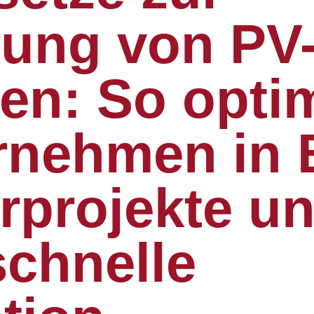
ung von PV
n: So opti
rnehmen in 
arprojekte u
schnelle