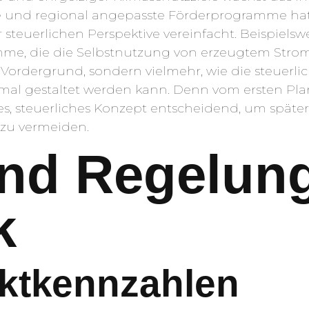
te und regional angepasste Förderprogramme hat s
steuerlichen Perspektive vereinfacht. Beispielswe
mme, die die Selbstnutzung von erzeugtem Strom 
 im Vordergrund, sondern vielmehr, wie die steu
mal gestaltet werden kann. Denn vom ersten Pla
es, steuerliches Konzept entscheidend, um später
 zu vermeiden.
und Regelun
k
rktkennzahlen