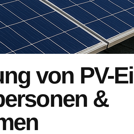
ung von PV-
tpersonen &
hmen