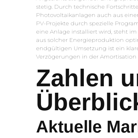
stetig. Durch technische Fortschrit
Photovoltaikanlagen auch aus einer 
PV-Projekte durch spezielle Progra
eine Anlage installiert wird, steht
aus solcher Energieproduktion opti
endgültigen Umsetzung ist ein klar
Verzögerungen in der Amortisation
Zahlen 
Überblic
Aktuelle Ma