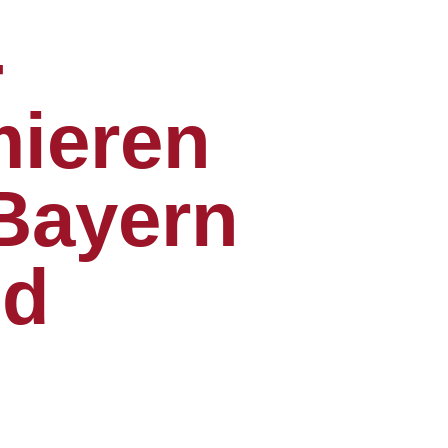
-
mieren
Bayern
nd