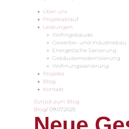
Über uns
Projektablauf
Leistungen
Wohngebäude
Gewerbe- und Industriebau
Energetische Sanierung
Gebäudemodernisierung
Wohnungssanierung
Projekte
Blog
Kontakt
Zurück zum Blog
Blog
/
09.07.2025
Neue Ges