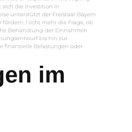
ich die Investition in
ise unterstützt der Freistaat Bayern
fördern. Nicht mehr die Frage, ob
erliche Behandlung der Einnahmen
nungsentwurf bis hin zur
e finanzielle Belastungen oder
gen im