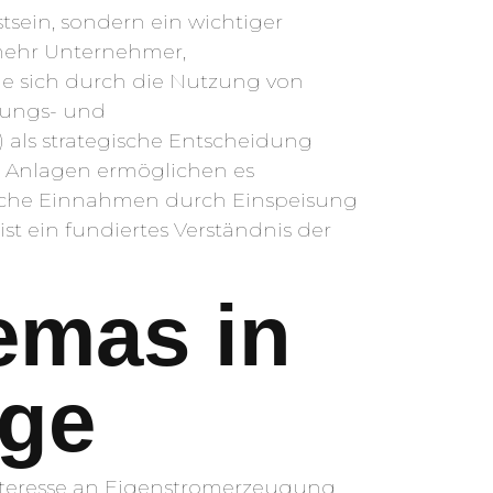
tsein, sondern ein wichtiger
mehr Unternehmer,
die sich durch die Nutzung von
erungs- und
 als strategische Entscheidung
ese Anlagen ermöglichen es
zliche Einnahmen durch Einspeisung
st ein fundiertes Verständnis der
emas in
age
Interesse an Eigenstromerzeugung