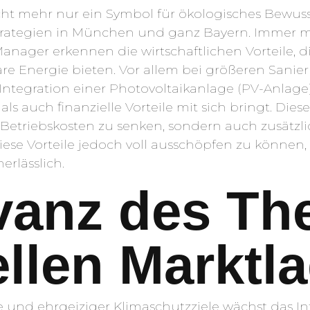
cht mehr nur ein Symbol für ökologisches Bewuss
trategien in München und ganz Bayern. Immer 
anager erkennen die wirtschaftlichen Vorteile, 
are Energie bieten. Vor allem bei größeren Sani
Integration einer Photovoltaikanlage (PV-Anlage)
als auch finanzielle Vorteile mit sich bringt. Di
e Betriebskosten zu senken, sondern auch zusät
ese Vorteile jedoch voll ausschöpfen zu können, i
rlässlich.
vanz des Th
ellen Marktl
e und ehrgeiziger Klimaschutzziele wächst das 