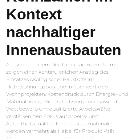
Kontext
nachhaltiger
Innenausbauten
Analysen aus dem deutschsprachigen Raum
zeigen einen kontinuierlichen Anstieg des
Einsatzes ökologischer Baustoffe im
Nichtwohnungsbau und in hochwertigen
Wohnprojekten. Kostendruck durch Energie- und
Materialpreise, Klimaschutzvorgaben sowie der
Wettbewerb um qualifizierte Arbeitskräfte
verstärken den Fokus auf Arbeits- und
Aufenthaltsqualität. Innenausbaumaterialien
werden vermehrt als Hebel für Produktivität,