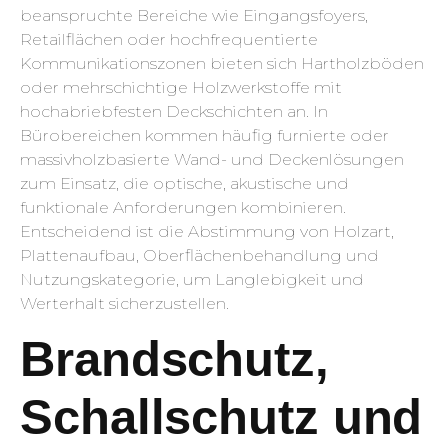
beanspruchte Bereiche wie Eingangsfoyers,
Retailflächen oder hochfrequentierte
Kommunikationszonen bieten sich Hartholzböden
oder mehrschichtige Holzwerkstoffe mit
hochabriebfesten Deckschichten an. In
Bürobereichen kommen häufig furnierte oder
massivholzbasierte Wand- und Deckenlösungen
zum Einsatz, die optische, akustische und
funktionale Anforderungen kombinieren.
Entscheidend ist die Abstimmung von Holzart,
Plattenaufbau, Oberflächenbehandlung und
Nutzungskategorie, um Langlebigkeit und
Werterhalt sicherzustellen.
Brandschutz,
Schallschutz und