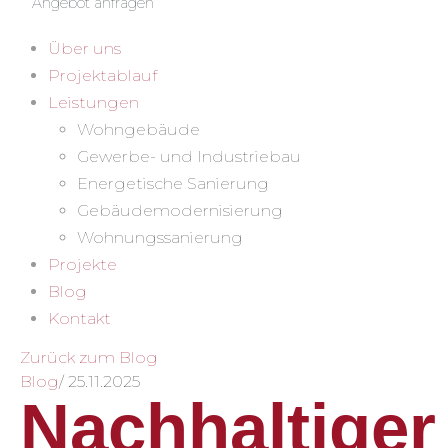
Angebot anfragen
Über uns
Projektablauf
Leistungen
Wohngebäude
Gewerbe- und Industriebau
Energetische Sanierung
Gebäudemodernisierung
Wohnungssanierung
Projekte
Blog
Kontakt
Zurück zum Blog
Blog
/
25.11.2025
Nachhaltiger