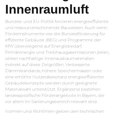
Innenraumluft
Bundes- und EU-Politik forcieren energieeffiziente
und ressourcenschonende Bauweisen. Auch wenn
Förderinstrumente wie die Bundesförderung für
effiziente Gebäude (BEG) und Programme der
KfW überwiegend auf Energiebedarf,
Primärenergie und Treibhausgasemissionen zielen,
wirken nachhaltige Innenausbaumaterialien
indirekt auf diese Zielgrößen. Verbesserte
Dämmstandards, höhere Speichermassen oder
eine erhöhte Nutzerakzeptanz energieeffizienter
Gebäudekonzepte werden durch geeignete
Materialwahl unterstützt. Ergänzend bestehen
landesspezifische Förderangebote in Bayern, die
vor allem im Sanierungsbereich relevant sind.
Normen und Richtlinien geben den technischen