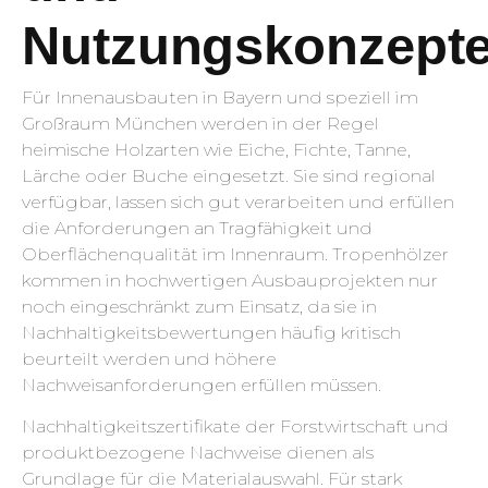
Nutzungskonzept
Für Innenausbauten in Bayern und speziell im
Großraum München werden in der Regel
heimische Holzarten wie Eiche, Fichte, Tanne,
Lärche oder Buche eingesetzt. Sie sind regional
verfügbar, lassen sich gut verarbeiten und erfüllen
die Anforderungen an Tragfähigkeit und
Oberflächenqualität im Innenraum. Tropenhölzer
kommen in hochwertigen Ausbauprojekten nur
noch eingeschränkt zum Einsatz, da sie in
Nachhaltigkeitsbewertungen häufig kritisch
beurteilt werden und höhere
Nachweisanforderungen erfüllen müssen.
Nachhaltigkeitszertifikate der Forstwirtschaft und
produktbezogene Nachweise dienen als
Grundlage für die Materialauswahl. Für stark