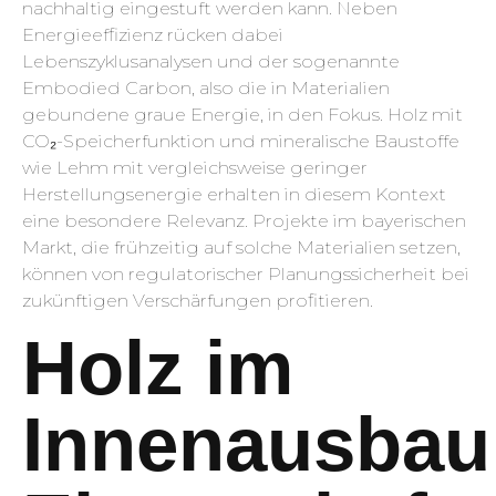
nachhaltig eingestuft werden kann. Neben
Energieeffizienz rücken dabei
Lebenszyklusanalysen und der sogenannte
Embodied Carbon, also die in Materialien
gebundene graue Energie, in den Fokus. Holz mit
CO₂-Speicherfunktion und mineralische Baustoffe
wie Lehm mit vergleichsweise geringer
Herstellungsenergie erhalten in diesem Kontext
eine besondere Relevanz. Projekte im bayerischen
Markt, die frühzeitig auf solche Materialien setzen,
können von regulatorischer Planungssicherheit bei
zukünftigen Verschärfungen profitieren.
Holz im
Innenausbau