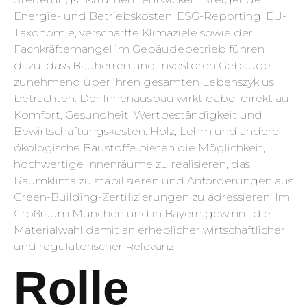
Energie- und Betriebskosten, ESG-Reporting, EU-
Taxonomie, verschärfte Klimaziele sowie der
Fachkräftemangel im Gebäudebetrieb führen
dazu, dass Bauherren und Investoren Gebäude
zunehmend über ihren gesamten Lebenszyklus
betrachten. Der Innenausbau wirkt dabei direkt auf
Komfort, Gesundheit, Wertbeständigkeit und
Bewirtschaftungskosten. Holz, Lehm und andere
ökologische Baustoffe bieten die Möglichkeit,
hochwertige Innenräume zu realisieren, das
Raumklima zu stabilisieren und Anforderungen aus
Green-Building-Zertifizierungen zu adressieren. Im
Großraum München und in Bayern gewinnt die
Materialwahl damit an erheblicher wirtschaftlicher
und regulatorischer Relevanz.
Rolle