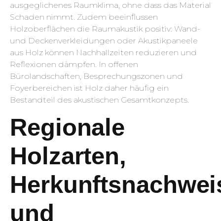
ausgeglichenes Raumklima, ohne dass das Material
Schaden nimmt. Zudem beeinflussen
Holzoberflächen die Raumakustik positiv: Wand-
und Deckenverkleidungen oder Akustikpaneele
aus Holz können Nachhallzeiten reduzieren und
Reflexionen dämpfen. In offenen
Bürolandschaften, Besprechungszonen und
Foyerbereichen ist Holz daher häufig ein
Bestandteil des akustischen Gesamtkonzepts.
Regionale
Holzarten,
Herkunftsnachwei
und