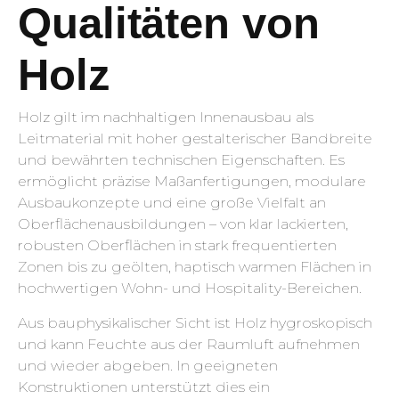
Qualitäten von
Holz
Holz gilt im nachhaltigen Innenausbau als
Leitmaterial mit hoher gestalterischer Bandbreite
und bewährten technischen Eigenschaften. Es
ermöglicht präzise Maßanfertigungen, modulare
Ausbaukonzepte und eine große Vielfalt an
Oberflächenausbildungen – von klar lackierten,
robusten Oberflächen in stark frequentierten
Zonen bis zu geölten, haptisch warmen Flächen in
hochwertigen Wohn- und Hospitality-Bereichen.
Aus bauphysikalischer Sicht ist Holz hygroskopisch
und kann Feuchte aus der Raumluft aufnehmen
und wieder abgeben. In geeigneten
Konstruktionen unterstützt dies ein