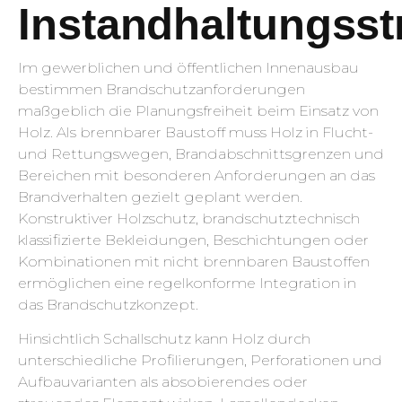
Instandhaltungsst
Im gewerblichen und öffentlichen Innenausbau
bestimmen Brandschutzanforderungen
maßgeblich die Planungsfreiheit beim Einsatz von
Holz. Als brennbarer Baustoff muss Holz in Flucht-
und Rettungswegen, Brandabschnittsgrenzen und
Bereichen mit besonderen Anforderungen an das
Brandverhalten gezielt geplant werden.
Konstruktiver Holzschutz, brandschutztechnisch
klassifizierte Bekleidungen, Beschichtungen oder
Kombinationen mit nicht brennbaren Baustoffen
ermöglichen eine regelkonforme Integration in
das Brandschutzkonzept.
Hinsichtlich Schallschutz kann Holz durch
unterschiedliche Profilierungen, Perforationen und
Aufbauvarianten als absobierendes oder