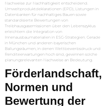
Nachweise zur Nachhaltigkeit entscheidend.
Umweltproduktdeklarationen (EPD), Listungen in
Datenbanken für nachhaltiges Bauen sowie
standardisierte Bewertungen von
Treibhausgasemissionen über den Lebenszyklus
erleichtern die Integration von
Innenausbaumaterialien in ESG-Strategien. Gerade
in München und anderen bayerischen
Ballungsräumen, in denen Wettbewerbsdruck und
Renditeerwartungen hoch sind, gewinnen solche
planungsrelevanten Nachweise an Bedeutung.
Förderlandschaft,
Normen und
Bewertung der