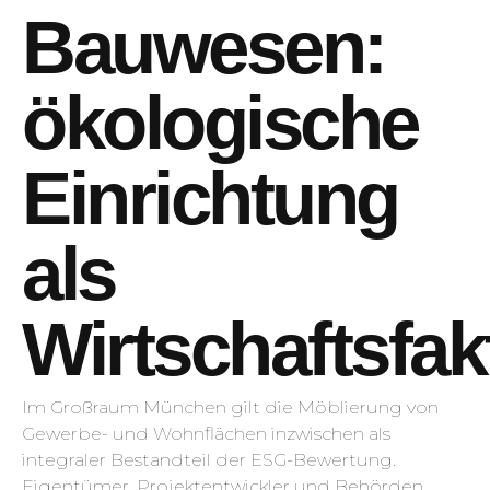
Bauwesen:
ökologische
Einrichtung
als
Wirtschaftsfak
Im Großraum München gilt die Möblierung von
Gewerbe- und Wohnflächen inzwischen als
integraler Bestandteil der ESG-Bewertung.
Eigentümer, Projektentwickler und Behörden