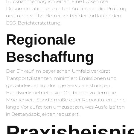
Rücknahmemöglichkeiten. Eine lückenlose
Dokumentation erleichtert Auditoren die Prüfung
und unterstützt Betreiber bei der fortlaufenden
ESG-Berichterstattung.
Regionale
Beschaffung
Der Einkauf im bayerischen Umfeld verkürzt
Transportdistanzen, minimiert Emissionen und
gewährleistet kurzfristige Serviceleistungen.
Handwerksbetriebe vor Ort bieten zudem die
Möglichkeit, Sondermaße oder Reparaturen ohne
lange Vorlaufzeiten umzusetzen, was Ausfallzeiten
in Bestandsobjekten reduziert.
Praxisbeispi