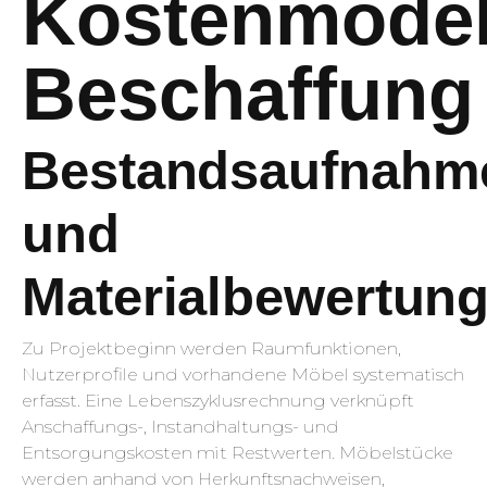
Kostenmodel
Beschaffung
Bestandsaufnahm
und
Materialbewertun
Zu Projektbeginn werden Raumfunktionen,
Nutzerprofile und vorhandene Möbel systematisch
erfasst. Eine Lebenszyklusrechnung verknüpft
Anschaffungs-, Instandhaltungs- und
Entsorgungskosten mit Restwerten. Möbelstücke
werden anhand von Herkunftsnachweisen,