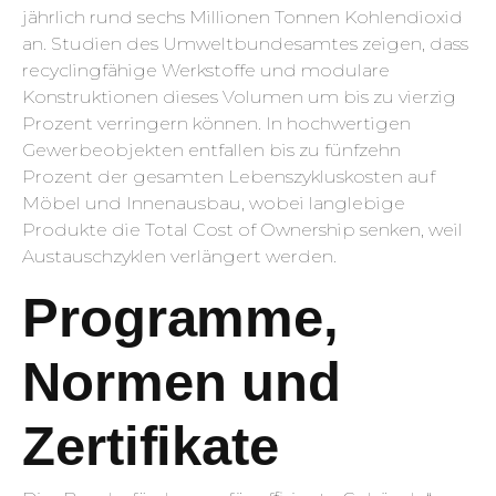
jährlich rund sechs Millionen Tonnen Kohlendioxid
an. Studien des Umweltbundesamtes zeigen, dass
recyclingfähige Werkstoffe und modulare
Konstruktionen dieses Volumen um bis zu vierzig
Prozent verringern können. In hochwertigen
Gewerbeobjekten entfallen bis zu fünfzehn
Prozent der gesamten Lebenszykluskosten auf
Möbel und Innenausbau, wobei langlebige
Produkte die Total Cost of Ownership senken, weil
Austauschzyklen verlängert werden.
Programme,
Normen und
Zertifikate