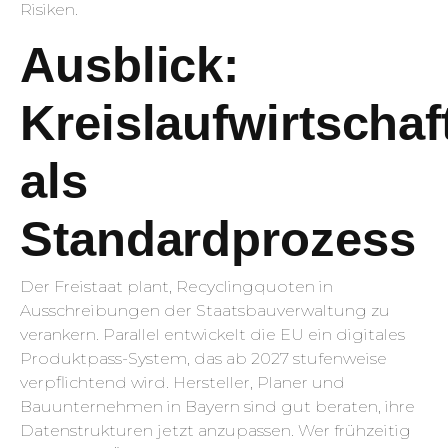
Risiken.
Ausblick:
Kreislaufwirtschaf
als
Standardprozess
Der Freistaat plant, Recyclingquoten in
Ausschreibungen der Staatsbauverwaltung zu
verankern. Parallel entwickelt die EU ein digitales
Produktpass-System, das ab 2027 stufenweise
verpflichtend wird. Hersteller, Planer und
Bauunternehmen in Bayern sind gut beraten, ihre
Datenstrukturen jetzt anzupassen. Wer frühzeitig