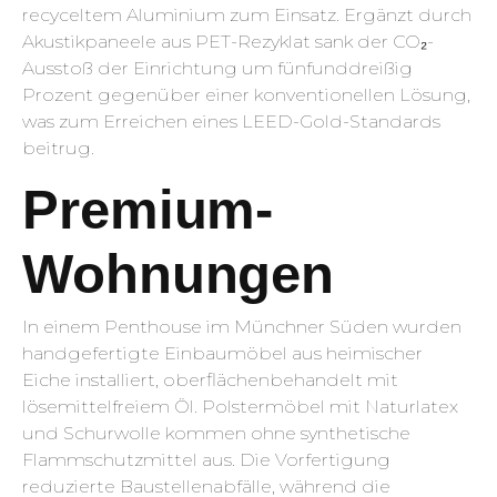
recyceltem Aluminium zum Einsatz. Ergänzt durch
Akustikpaneele aus PET-Rezyklat sank der CO₂-
Ausstoß der Einrichtung um fünfunddreißig
Prozent gegenüber einer konventionellen Lösung,
was zum Erreichen eines LEED-Gold-Standards
beitrug.
Premium-
Wohnungen
In einem Penthouse im Münchner Süden wurden
handgefertigte Einbaumöbel aus heimischer
Eiche installiert, oberflächenbehandelt mit
lösemittelfreiem Öl. Polstermöbel mit Naturlatex
und Schurwolle kommen ohne synthetische
Flammschutzmittel aus. Die Vorfertigung
reduzierte Baustellenabfälle, während die