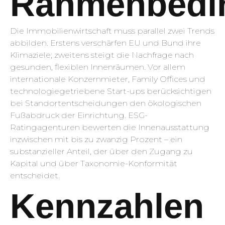
Rahmenbedi
Die Immobilienwirtschaft muss parallel zwei Trends
abbilden. Erstens verschärfen EU und Bund ihre
Klimaziele; zweitens steigt die Nachfrage nach
gesunden, flexiblen Innenräumen. Vor allem
internationale Konzernmieter, Family Offices und
technologiegetriebene Start-ups berücksichtigen
bei Standortentscheidungen den ökologischen
Fußabdruck der Einrichtung. ESG-
Ratingagenturen bewerten die Innenausstattung
inzwischen mit bis zu zwanzig Prozent – ein
substanzieller Anteil, der über den Zugang zu
Kapital und über Taxonomie-Konformität
entscheidet.
Kennzahlen