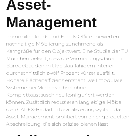
Asset-
Management
Immobilienfonds und Family Offices bewerten
nachhaltige Möblierung zunehmend als
Kerngröße für den Objektwert. Eine Studie der TU
München belegt, dass die Vermietungsdauer in
Bürogebäuden mit kreislauffähigem Interior
durchschnittlich zwölf Prozent kürzer ausfällt.
Höhere Flächeneffizienz entsteht, weil modulare
Systeme bei Mieterwechsel ohne
Komplettaustausch neu konfiguriert werden
können. Zusätzlich reduzieren langlebige Möbel
den CAPEX-Bedarf in Revitalisierungszyklen; das
Asset-Management profitiert von einer geregelten
Abschreibung, die sich präzise planen lässt.