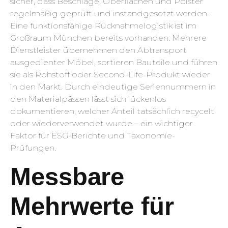
sicher, dass Beschläge, Oberflächen und Polster
regelmäßig geprüft und instandgesetzt werden.
Eine funktionsfähige Rücknahmelogistik ist im
Großraum München bereits vorhanden: Mehrere
Dienstleister übernehmen den Abtransport
ausgedienter Möbel, sortieren Bauteile und führen
sie als Rohstoff oder Second-Life-Produkt wieder
in den Markt. Durch eindeutige Seriennummern in
den Materialpässen lässt sich lückenlos
dokumentieren, welcher Anteil tatsächlich recycelt
oder wiederverwendet wurde – ein wichtiger
Faktor für ESG-Berichte und Taxonomie-
Prüfungen.
Messbare
Mehrwerte für