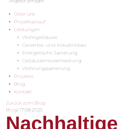
Angebot anfragen
Über uns
Projektablauf
Leistungen
Wohngebäude
Gewerbe- und Industriebau
Energetische Sanierung
Gebäudemodernisierung
Wohnungssanierung
Projekte
Blog
Kontakt
Zurück zum Blog
Blog
/
17.08.2025
Nachhaltige