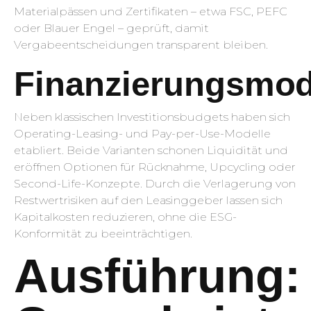
Materialpässen und Zertifikaten – etwa FSC, PEFC
oder Blauer Engel – geprüft, damit
Vergabeentscheidungen transparent bleiben.
Finanzierungsmod
Neben klassischen Investitionsbudgets haben sich
Operating-Leasing- und Pay-per-Use-Modelle
etabliert. Beide Varianten schonen Liquidität und
eröffnen Optionen für Rücknahme, Upcycling oder
Second-Life-Konzepte. Durch die Verlagerung von
Restwertrisiken auf den Leasinggeber lassen sich
Kapitalkosten reduzieren, ohne die ESG-
Konformität zu beeinträchtigen.
Ausführung: