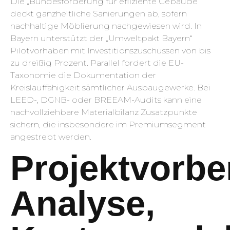
Die „Bundesförderung für effiziente Gebäude“
deckt ganzheitliche Sanierungen ab, sofern
nachhaltige Möblierung nachgewiesen wird. In
Bayern unterstützt der „Umweltpakt Bayern“
Pilotvorhaben mit Investitionszuschüssen von bis
zu dreißig Prozent. Parallel fordert die EU-
Taxonomie die Dokumentation der
Kreislauffähigkeit sämtlicher Ausbaugewerke. Bei
LEED-, DGNB- oder BREEAM-Audits kann eine
nachvollziehbare Materialbilanz Zusatzpunkte
sichern, die insbesondere im Premiumsegment
angestrebt werden.
Projektvorbe
Analyse,