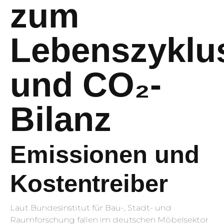
zum
Lebenszyklu
und CO₂-
Bilanz
Emissionen und
Kostentreiber
Laut Bundesinstitut für Bau-, Stadt- und
Raumforschung fallen im deutschen Möbelsektor