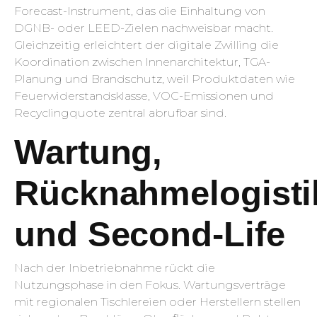
Forecast-Instrument, das die Einhaltung von
DGNB- oder LEED-Zielen nachweisbar macht.
Gleichzeitig erleichtert der digitale Zwilling die
Koordination zwischen Innenarchitektur, TGA-
Planung und Brandschutz, weil Produktdaten wie
Feuerwiderstandsklasse, VOC-Emissionen und
Recyclingquote zentral abrufbar sind.
Wartung,
Rücknahmelogisti
und Second-Life
Nach der Inbetriebnahme rückt die
Nutzungsphase in den Fokus. Wartungsverträge
mit regionalen Tischlereien oder Herstellern stellen