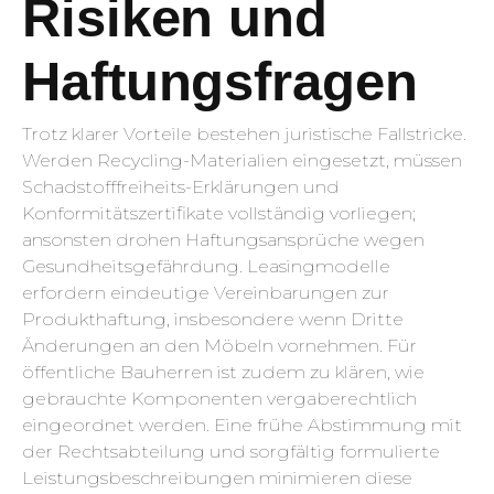
Risiken und
Haftungsfragen
Trotz klarer Vorteile bestehen juristische Fallstricke.
Werden Recycling-Materialien eingesetzt, müssen
Schadstofffreiheits-Erklärungen und
Konformitätszertifikate vollständig vorliegen;
ansonsten drohen Haftungsansprüche wegen
Gesundheitsgefährdung. Leasingmodelle
erfordern eindeutige Vereinbarungen zur
Produkthaftung, insbesondere wenn Dritte
Änderungen an den Möbeln vornehmen. Für
öffentliche Bauherren ist zudem zu klären, wie
gebrauchte Komponenten vergaberechtlich
eingeordnet werden. Eine frühe Abstimmung mit
der Rechtsabteilung und sorgfältig formulierte
Leistungsbeschreibungen minimieren diese