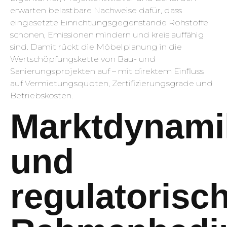
erwarten belastbare Nachweise dafür, dass
eingesetzte Einrichtungsgegenstände Rohstoffe
schonen, Emissionen mindern und kreislauffähig
sind. Damit rückt die Möbelplanung in die
Wertschöpfungskette von Bau- und
Sanierungsprojekten auf – mit direktem Einfluss
auf Vermietungsquoten, Zertifizierungsgrade und
Betriebskosten.
Marktdynami
und
regulatorisc