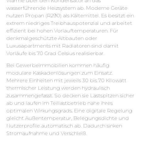
Wärme über den Kondensator an das
wasserführende Heizsystem ab. Moderne Geräte
nutzen Propan (R290) als Kältemittel. Es besitzt ein
extrem niedriges Treibhauspotenzial und arbeitet
effizient bei hohen Vorlauftemperaturen. Für
denkmalgeschützte Altbauten oder
Luxusapartments mit Radiatoren sind damit
Vorläufe bis 70 Grad Celsius realisierbar.
Bei Gewerbeimmobilien kommen häufig
modulare Kaskadenlösungen zum Einsatz.
Mehrere Einheiten mit jeweils 30 bis 70 Kilowatt
thermischer Leistung werden hydraulisch
zusammengefasst. So decken sie Lastspitzen sicher
ab und laufen im Teillastbetrieb nahe ihres
optimalen Wirkungsgrads. Eine digitale Regelung
gleicht Außentemperatur, Belegungsdichte und
Nutzerprofile automatisch ab. Dadurch sinken
Stromaufnahme und Verschleiß.