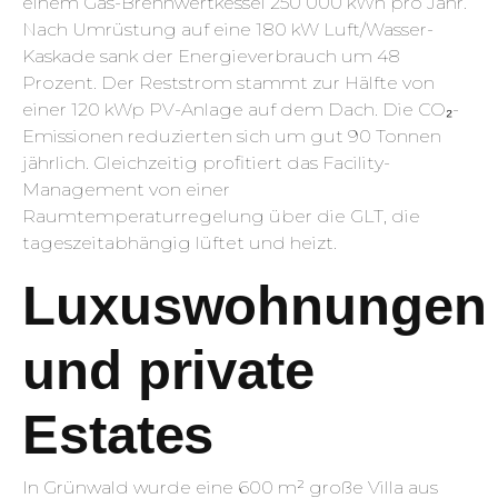
einem Gas-Brennwertkessel 250 000 kWh pro Jahr.
Nach Umrüstung auf eine 180 kW Luft/Wasser-
Kaskade sank der Energieverbrauch um 48
Prozent. Der Reststrom stammt zur Hälfte von
einer 120 kWp PV-Anlage auf dem Dach. Die CO₂-
Emissionen reduzierten sich um gut 90 Tonnen
jährlich. Gleichzeitig profitiert das Facility-
Management von einer
Raumtemperaturregelung über die GLT, die
tageszeitabhängig lüftet und heizt.
Luxuswohnungen
und private
Estates
In Grünwald wurde eine 600 m² große Villa aus