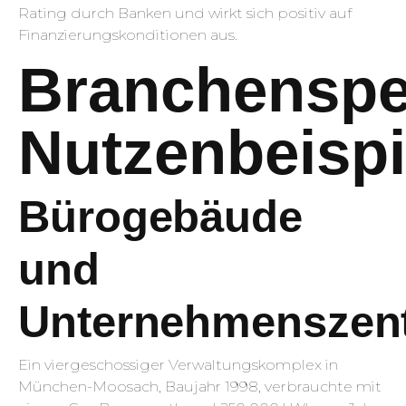
Rating durch Banken und wirkt sich positiv auf
Finanzierungskonditionen aus.
Branchenspe
Nutzenbeispi
Bürogebäude
und
Unternehmenszent
Ein viergeschossiger Verwaltungskomplex in
München-Moosach, Baujahr 1998, verbrauchte mit