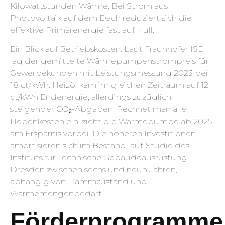
Kilowattstunden Wärme. Bei Strom aus
Photovoltaik auf dem Dach reduziert sich die
effektive Primärenergie fast auf Null.
Ein Blick auf Betriebskosten: Laut Fraunhofer ISE
lag der gemittelte Wärmepumpenstrompreis für
Gewerbekunden mit Leistungsmessung 2023 bei
18 ct/kWh. Heizöl kam im gleichen Zeitraum auf 12
ct/kWh Endenergie, allerdings zuzüglich
steigender CO₂-Abgaben. Rechnet man alle
Nebenkosten ein, zieht die Wärmepumpe ab 2025
am Ersparnis vorbei. Die höheren Investitionen
amortisieren sich im Bestand laut Studie des
Instituts für Technische Gebäudeausrüstung
Dresden zwischen sechs und neun Jahren,
abhängig von Dämmzustand und
Wärmemengenbedarf.
Förderprogramme