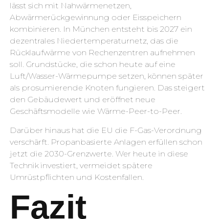
lässt sich mit Nahwärmenetzen,
Abwärmerückgewinnung oder Eisspeichern
kombinieren. In München entsteht bis 2027 ein
dezentrales Niedertemperaturnetz, das die
Rücklaufwärme von Rechenzentren aufnehmen
soll. Grundstücke, die schon heute auf eine
Luft/Wasser-Wärmepumpe setzen, können später
als prosumierende Knoten fungieren. Das steigert
den Gebäudewert und eröffnet neue
Geschäftsmodelle wie Wärme-Peer-to-Peer.
Darüber hinaus hat die EU die F-Gas-Verordnung
verschärft. Propanbasierte Anlagen erfüllen schon
jetzt die 2030-Grenzwerte. Wer heute in diese
Technik investiert, vermeidet spätere
Umrüstpflichten und Kostenfallen.
Fazit