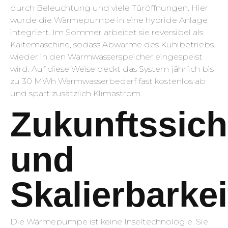
durch Beleuchtung und viele Türöffnungen. Hier
wurde die Wärmepumpe in eine hybride Anlage
integriert. Im Sommer arbeitet sie reversibel als
Kältemaschine, sodass Abwärme des Kühlbetriebs
wieder in den Warmwasserspeicher eingespeist
wird. Auf diese Weise deckt das System jährlich bis
zu 30 MWh Warmwasserbedarf fast kostenlos ab
und spart zusätzlich Klimastrom.
Zukunftssich
und
Skalierbarkei
Die Wärmepumpe ist keine Inseltechnologie. Sie