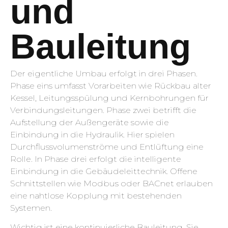
und
Bauleitung
Der eigentliche Umbau erfolgt in drei Phasen.
Phase eins umfasst Vorarbeiten wie Rückbau alter
Kessel, Leitungsspülung und Kernbohrungen für
Verbindungsleitungen. Phase zwei betrifft die
Aufstellung der Außengeräte sowie die
Einbindung in die Hydraulik. Hier spielen
Durchflussvolumenströme und Entlüftung eine
Rolle. In Phase drei erfolgt die intelligente
Einbindung in die Gebäudeleittechnik. Offene
Schnittstellen wie Modbus oder BACnet erlauben
eine nahtlose Kopplung mit bestehenden
Systemen.
Wichtig ist eine kontinuierliche Bauleitung. Sie