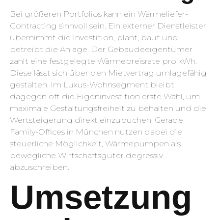
Bei größeren Portfolios kann ein Wärmeliefer-
Contracting sinnvoll sein. Ein externer Dienstleister
übernimmt die Investition, plant, baut und
betreibt die Anlage. Der Gebäudeeigentümer
zahlt eine festgelegte Wärmepreisrate pro kWh.
Diese lässt sich über den Mietvertrag umlagefähig
gestalten. Im Luxus-Wohnsegment bleibt
dagegen oft die Eigeninvestition erste Wahl, um
maximale Gestaltungsfreiheit zu behalten und die
Wertsteigerung direkt einzubuchen. Gerade
Family-Offices in München nutzen dabei die
steuerliche Möglichkeit, Wärmepumpen als
bewegliche Wirtschaftsgüter degressiv
abzuschreiben.
Umsetzung