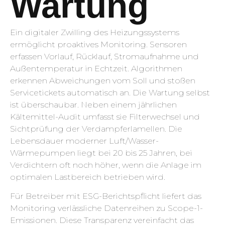
Wartung
Ein digitaler Zwilling des Heizungssystems
ermöglicht proaktives Monitoring. Sensoren
erfassen Vorlauf, Rücklauf, Stromaufnahme und
Außentemperatur in Echtzeit. Algorithmen
erkennen Abweichungen vom Soll und stoßen
Servicetickets automatisch an. Die Wartung selbst
ist überschaubar. Neben einem jährlichen
Kältemittel-Audit umfasst sie Filterwechsel und
Sichtprüfung der Verdampferlamellen. Die
Lebensdauer moderner Luft/Wasser-
Wärmepumpen liegt bei 20 bis 25 Jahren, bei
Verdichtern oft noch höher, wenn die Anlage im
optimalen Lastbereich betrieben wird.
Für Betreiber mit ESG-Berichtspflicht liefert das
Monitoring verlässliche Datenreihen zu Scope-1-
Emissionen. Diese Transparenz vereinfacht das