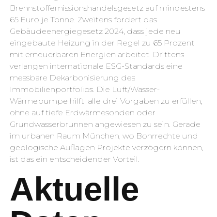
Brennstoffemissionshandelsgesetz auf mindestens
65 Euro je Tonne. Zweitens fordert das
Gebäudeenergiegesetz 2024, dass jede neu
eingebaute Heizung in der Regel zu 65 Prozent
mit erneuerbaren Energien arbeitet. Drittens
verlangen internationale ESG-Standards eine
messbare Dekarbonisierung des
Immobilienportfolios. Die Luft/Wasser-
Wärmepumpe hilft, alle drei Vorgaben zu erfüllen,
ohne auf tiefe Erdwärmesonden oder
Grundwasserbrunnen angewiesen zu sein. Gerade
im urbanen Raum München, wo Bohrrechte und
geologische Auflagen Projekte verzögern können,
ist das ein entscheidender Vorteil.
Aktuelle