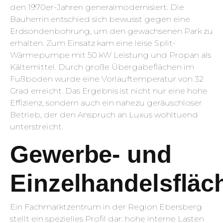
den 1970er-Jahren generalmodernisiert. Die
Bauherrin entschied sich bewusst gegen eine
Erdsondenbohrung, um den gewachsenen Park zu
erhalten. Zum Einsatz kam eine leise Split-
Wärmepumpe mit 50 kW Leistung und Propan als
Kältemittel. Durch große Übergabeflächen im
Fußboden wurde eine Vorlauftemperatur von 32
Grad erreicht. Das Ergebnis ist nicht nur eine hohe
Effizienz, sondern auch ein nahezu geräuschloser
Betrieb, der den Anspruch an Luxus wohltuend
unterstreicht.
Gewerbe- und
Einzelhandelsfläc
Ein Fachmarktzentrum in der Region Ebersberg
stellt ein spezielles Profil dar: hohe interne Lasten