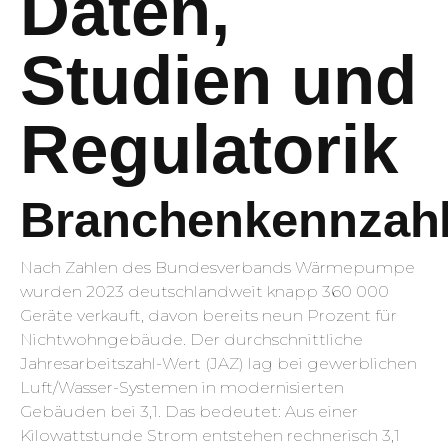
Daten,
Studien und
Regulatorik
Branchenkennzah
Nach Zahlen des Bundesverbands Wärmepumpe
wurden 2023 deutschlandweit knapp 360 000
Geräte verkauft, davon bereits neun Prozent für
Nichtwohngebäude. Der durchschnittliche
Jahresarbeitszahl-Wert (JAZ) lag bei gewerblichen
Luft/Wasser-Systemen in modernisierten
Gebäuden bei 3,1. Das bedeutet: Aus einer
Kilowattstunde Strom entstehen rechnerisch 3,1