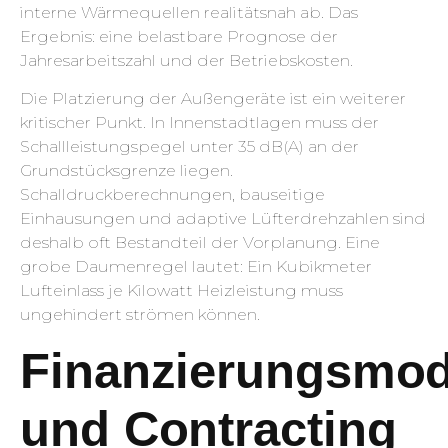
interne Wärmequellen realitätsnah ab. Das
Ergebnis: eine belastbare Prognose der
Jahresarbeitszahl und der Betriebskosten.
Die Platzierung der Außengeräte ist ein weiterer
kritischer Punkt. In Innenstadtlagen muss der
Schallleistungspegel unter 35 dB(A) an der
Grundstücksgrenze liegen.
Schalldruckberechnungen, bauseitige
Einhausungen und adaptive Lüfterdrehzahlen sind
deshalb oft Bestandteil der Vorplanung. Eine
grobe Daumenregel lautet: Ein Kubikmeter
Lufteinlass je Kilowatt Heizleistung muss
ungehindert strömen können.
Finanzierungsmod
und Contracting