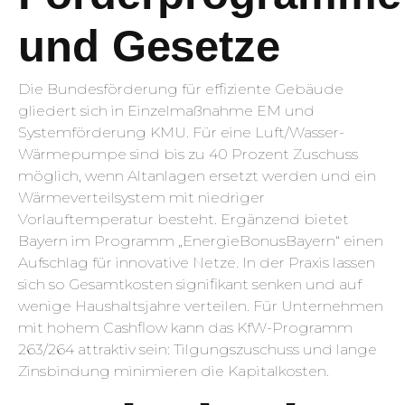
und Gesetze
Die Bundesförderung für effiziente Gebäude
gliedert sich in Einzelmaßnahme EM und
Systemförderung KMU. Für eine Luft/Wasser-
Wärmepumpe sind bis zu 40 Prozent Zuschuss
möglich, wenn Altanlagen ersetzt werden und ein
Wärmeverteilsystem mit niedriger
Vorlauftemperatur besteht. Ergänzend bietet
Bayern im Programm „EnergieBonusBayern“ einen
Aufschlag für innovative Netze. In der Praxis lassen
sich so Gesamtkosten signifikant senken und auf
wenige Haushaltsjahre verteilen. Für Unternehmen
mit hohem Cashflow kann das KfW-Programm
263/264 attraktiv sein: Tilgungszuschuss und lange
Zinsbindung minimieren die Kapitalkosten.