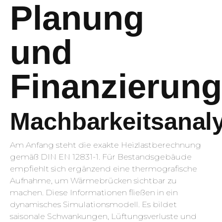
Planung
und
Finanzierung
Machbarkeitsanal
Am Anfang steht die exakte Heizlastberechnung
gemäß DIN EN 12831-1. Für Bestandsgebäude
empfiehlt sich ergänzend eine thermografische
Aufnahme, um Wärmebrücken sichtbar zu
machen. Diese Informationen fließen in ein
dynamisches Simulationsmodell. Es bildet
saisonale Schwankungen, Lüftungsverluste und