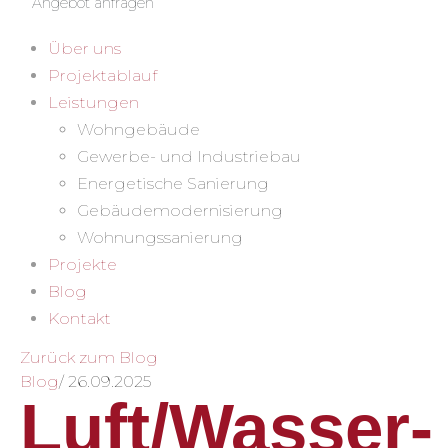
Angebot anfragen
Über uns
Projektablauf
Leistungen
Wohngebäude
Gewerbe- und Industriebau
Energetische Sanierung
Gebäudemodernisierung
Wohnungssanierung
Projekte
Blog
Kontakt
Zurück zum Blog
Blog
/
26.09.2025
Luft/Wasser-