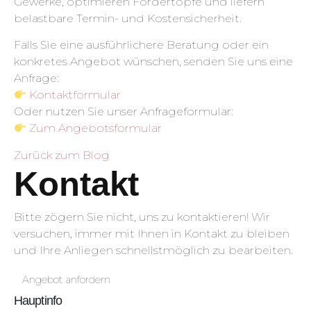
Gewerke, optimieren Fördertöpfe und liefern
belastbare Termin- und Kostensicherheit.
Falls Sie eine ausführlichere Beratung oder ein
konkretes Angebot wünschen, senden Sie uns eine
Anfrage:
Kontaktformular
Oder nutzen Sie unser Anfrageformular:
Zum Angebotsformular
Zurück zum Blog
Kontakt
Bitte zögern Sie nicht, uns zu kontaktieren! Wir
versuchen, immer mit Ihnen in Kontakt zu bleiben
und Ihre Anliegen schnellstmöglich zu bearbeiten.
Angebot anfordern
Hauptinfo