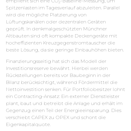
empfiehlt sich eine CO
-Baseline-Messung, um
2
Spitzenlasten im Tagesverlauf abzuleiten. Parallel
wird die mögliche Platzierung von
Lüftungskanälen oder dezentralen Geräten
geprüft. In denkmalgeschützten Münchner
Altbauten sind oft kompakte Deckengeräte mit
hoch­effizienten Kreuzgegenstrom­tauscher die
beste Lösung, da sie geringe Einbau­höhen bieten.
Finanzierungsseitig hat sich das Modell der
Investitionsreserve bewährt. Hierbei werden
Rückstellungen bereits vor Baubeginn in der
Bilanz berücksichtigt, während Fördermittel die
Netto­investition senken. Für Portfoliobesitzer lohnt
ein Contracting-Ansatz: Ein externer Dienstleister
plant, baut und betreibt die Anlage und erhält im
Gegenzug einen Teil der Energieeinsparung. Dies
verschiebt CAPEX zu OPEX und schont die
Eigenkapitalquote.