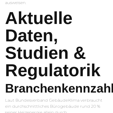
ausweisen.
Aktuelle
Daten,
Studien &
Regulatorik
Branchenkennzah
Laut Bundesverband GebäudeKlima verbraucht
ein durchschnittliches Bürogebäude rund 20 %
seiner Heizenergie allein durch