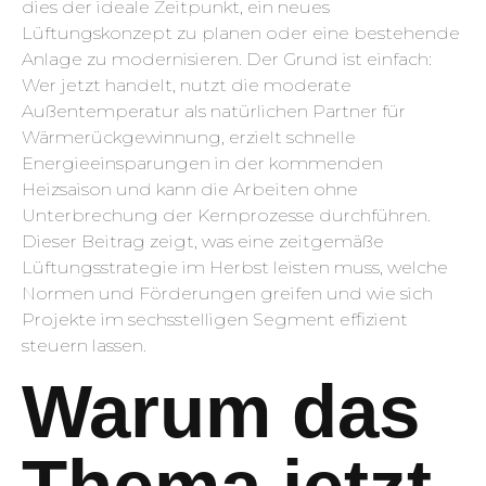
dies der ideale Zeitpunkt, ein neues
Lüftungskonzept zu planen oder eine bestehende
Anlage zu modernisieren. Der Grund ist einfach:
Wer jetzt handelt, nutzt die moderate
Außentemperatur als natürlichen Partner für
Wärmerückgewinnung, erzielt schnelle
Energieeinsparungen in der kommenden
Heizsaison und kann die Arbeiten ohne
Unterbrechung der Kernprozesse durchführen.
Dieser Beitrag zeigt, was eine zeitgemäße
Lüftungsstrategie im Herbst leisten muss, welche
Normen und Förderungen greifen und wie sich
Projekte im sechsstelligen Segment effizient
steuern lassen.
Warum das