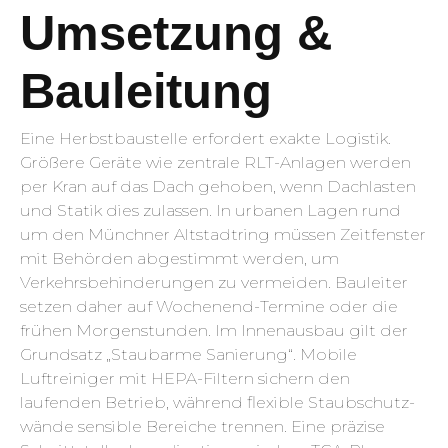
Umsetzung &
Bauleitung
Eine Herbstbaustelle erfordert exakte Logistik.
Größere Geräte wie zentrale RLT-Anlagen werden
per Kran auf das Dach gehoben, wenn Dachlasten
und Statik dies zulassen. In urbanen Lagen rund
um den Münchner Altstadtring müssen Zeitfenster
mit Behörden abgestimmt werden, um
Verkehrsbehinderungen zu vermeiden. Bauleiter
setzen daher auf Wochenend-Termine oder die
frühen Morgenstunden. Im Innenausbau gilt der
Grundsatz „Staubarme Sanierung“. Mobile
Luftreiniger mit HEPA-Filtern sichern den
laufenden Betrieb, während flexible Staubschutz­
wände sensible Bereiche trennen. Eine präzise