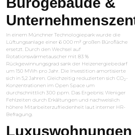
Bürogebäude &
Unternehmenszent
In einem Münchner Technologiepark wurde die
Lüftungsanlage einer 6 000 m² großen Bürofläche
ersetzt. Durch den Wechsel auf
Rotationswärmetauscher mit 83 %
Rückgewinnungsgrad sank der Heizenergiebedarf
um 150 MWh pro Jahr. Die Investition amortisierte
sich in 5,2 Jahren. Gleichzeitig reduzierten sich CO
-
2
Konzentrationen im Open Space um
durchschnittlich 300 ppm. Das Ergebnis: Weniger
Fehlzeiten durch Erkältungen und nachweislich
höhere Mitarbeiterzufriedenheit laut interner HR-
Befragung.
Luxuswohnungen