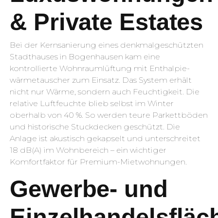
& Private Estates
Bei der Kernsanierung eines denkmalgeschützten
Stadthauses in Bogenhausen kam eine
kontrollierte Wohnraumlüftung mit Enthalpie­
wärme­tauscher zum Einsatz. Das System erhält
nicht nur Wärme, sondern auch Feuchtigkeit. Die
relative Luftfeuchte blieb selbst im Winter
oberhalb von 40 %. So werden teure Parkettböden
und historische Stuckdecken geschützt. Die
Anlage ist akustisch gekapselt und unterschreitet
18 dB(A) im Wohnbereich – ein wichtiger
Komfortfaktor für Premium-Mietwohnungen.
Gewerbe- und
Einzelhandelsfläc