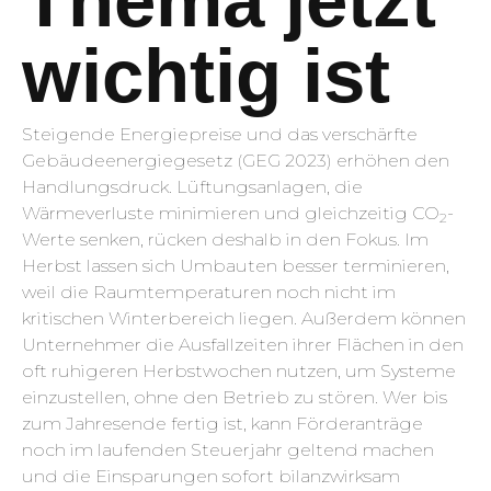
Thema jetzt
wichtig ist
Steigende Energiepreise und das verschärfte
Gebäudeenergiegesetz (GEG 2023) erhöhen den
Handlungsdruck. Lüftungsanlagen, die
Wärmeverluste minimieren und gleich­zeitig CO
-
2
Werte senken, rücken deshalb in den Fokus. Im
Herbst lassen sich Umbauten besser terminieren,
weil die Raumtemperaturen noch nicht im
kritischen Winterbereich liegen. Außerdem können
Unternehmer die Ausfallzeiten ihrer Flächen in den
oft ruhigeren Herbstwochen nutzen, um Systeme
einzustellen, ohne den Betrieb zu stören. Wer bis
zum Jahresende fertig ist, kann Förderanträge
noch im laufenden Steuerjahr geltend machen
und die Einsparungen sofort bilanzwirksam