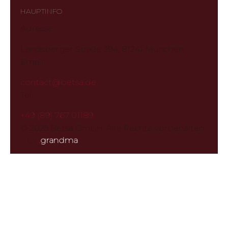
HAUPTINFO
Adresse:
Landsberger Straße 394, 81241 München
Email:
contact@betsa.de
Tel:
+49 (89) 767 01189
© 2025 Betsa GmbH. Alle Rechte vorbehalten
·
by
.
grandma