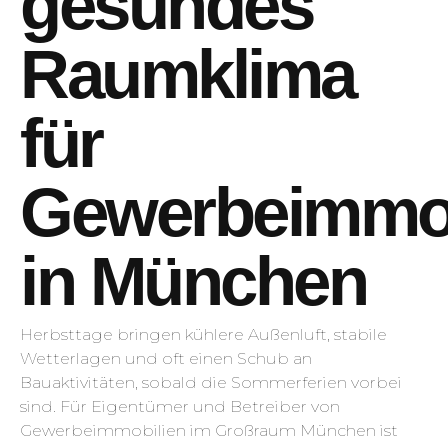
gesundes
Raumklima
für
Gewerbeimmob
in München
Herbsttage bringen kühlere Außenluft, stabile
Wetterlagen und oft einen Schub an
Bauaktivitäten, sobald die Sommerferien vorbei
sind. Für Eigentümer und Betreiber von
Gewerbeimmobilien im Großraum München ist