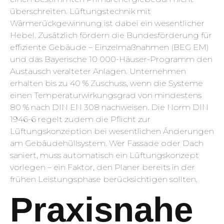
überschreiten. Lüftungstechnik mit
Wärmerückgewinnung ist dabei ein wesentlicher
Hebel. Zusätzlich fördern die Bundesförderung für
effiziente Gebäude – Einzelmaßnahmen (BEG EM)
und das Bayerische 10 000-Häuser-Programm den
Austausch veralteter Anlagen. Unternehmen
erhalten bis zu 40 % Zuschuss, wenn die Systeme
einen Temperatur­wirkungsgrad von mindestens
80 % nach DIN EN 308 nachweisen. Die Norm DIN
1946-6 regelt zudem die Pflicht zur
Lüftungskonzeption bei wesentlichen Änderungen
am Gebäudehüll­system. Wer Fassade oder Dach
saniert, muss automatisch ein Lüftungskonzept
vorlegen – ein Faktor, den Planer bereits in der
frühen Leistungsphase berücksichtigen sollten.
Praxisnahe