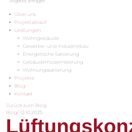
Angebot anfragen
Über uns
Projektablauf
Leistungen
Wohngebäude
Gewerbe- und Industriebau
Energetische Sanierung
Gebäudemodernisierung
Wohnungssanierung
Projekte
Blog
Kontakt
Zurück zum Blog
Blog
/
12.10.2025
Lüftungskon