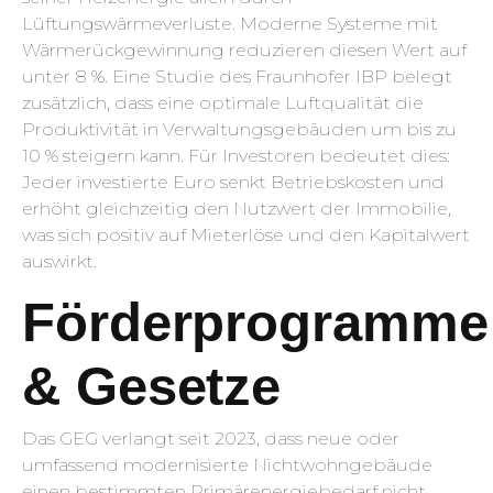
Lüftungswärmeverluste. Moderne Systeme mit
Wärmerückgewinnung reduzieren diesen Wert auf
unter 8 %. Eine Studie des Fraunhofer IBP belegt
zusätzlich, dass eine optimale Luftqualität die
Produktivität in Verwaltungsgebäuden um bis zu
10 % steigern kann. Für Investoren bedeutet dies:
Jeder investierte Euro senkt Betriebskosten und
erhöht gleichzeitig den Nutzwert der Immobilie,
was sich positiv auf Mieterlöse und den Kapitalwert
auswirkt.
Förderprogramme
& Gesetze
Das GEG verlangt seit 2023, dass neue oder
umfassend modernisierte Nichtwohngebäude
einen bestimmten Primärenergiebedarf nicht