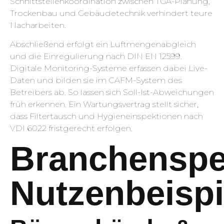
Schnittstellenkoordination zwischen TGA-Planung,
Trockenbau und Gebäudetechnik verhindert teure
Nacharbeiten.
Abschließend erfolgt ein Luftmengenabgleich
und die Einregulierung nach DIN EN 12599.
Digitale Monitoring-Systeme erfassen dabei Live-
Daten und bilden sie im CAFM-System des
Betreibers ab. So lassen sich Soll-Ist-Abweichungen
früh erkennen. Ein Wartungsvertrag stellt sicher,
dass Filtertausch und Hygieneinspektionen nach
VDI 6022 fristgerecht erfolgen.
Branchenspe
Nutzenbeispi