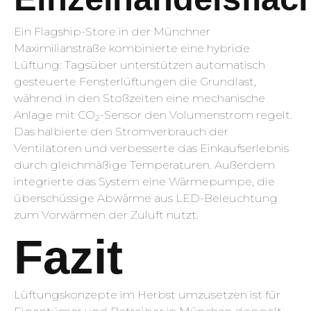
Ein Flagship-Store in der Münchner
Maximilianstraße kombinierte eine hybride
Lüftung: Tagsüber unterstützen automatisch
gesteuerte Fensterlüftungen die Grundlast,
während in den Stoßzeiten eine mechanische
Anlage mit CO
-Sensor den Volumenstrom regelt.
2
Das halbierte den Stromverbrauch der
Ventilatoren und verbesserte das Einkaufserlebnis
durch gleichmäßige Temperaturen. Außerdem
integrierte das System eine Wärmepumpe, die
überschüssige Abwärme aus LED-Beleuchtung
zum Vorwärmen der Zuluft nutzt.
Fazit
Lüftungskonzepte im Herbst umzusetzen ist für