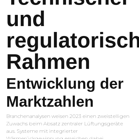
und
regulatorisc
Rahmen
Entwicklung der
Marktzahlen
Branchenanalysen weisen 2023 einen zweistelligen
Zuwachs beim Absatz zentraler Lüftungsgeräte
aus. Systeme mit integrierter
Wärmerückgewinnung erreichen dabei