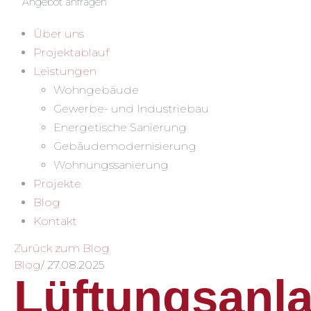
Angebot anfragen
Über uns
Projektablauf
Leistungen
Wohngebäude
Gewerbe- und Industriebau
Energetische Sanierung
Gebäudemodernisierung
Wohnungssanierung
Projekte
Blog
Kontakt
Zurück zum Blog
Blog
/
27.08.2025
Lüftungsanl