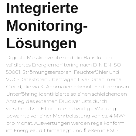
Integrierte
Monitoring-
Lösungen
Digitale Messkonzepte sind die Basis für ein
validiertes Energiemonitoring nach DIN EN ISO
50001. Strömungssensoren, Feuchtefühler und
VOC-Detektoren übertragen Live-Daten in eine
Cloud, die via KI Anomalien erkennt. Ein Campus in
Unterföhring identifizierte so einen schleichenden
Anstieg des externen Druckverlusts durch
verschmutzte Filter – die frühzeitige Wartung
bewahrte vor einer Mehrbelastung von ca. 4 MWh
pro Monat. Auswertungen werden regelkonform
im Energieaudit hinterlegt und fließen in ESG-