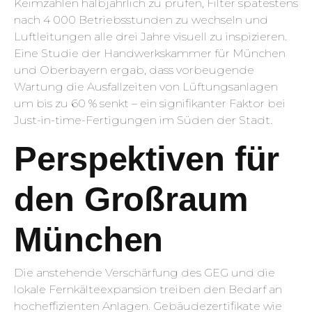
Keimzahlen halbjährlich zu prüfen, Filter spätestens
nach 4 000 Betriebsstunden zu wechseln und
Luftleitungen alle drei Jahre visuell zu inspizieren.
Eine Studie der Handwerkskammer für München
und Oberbayern ergab, dass vorbeugende
Wartung die Ausfallzeiten von Lüftungsanlagen
um bis zu 60 % senkt – ein signifikanter Faktor bei
Just-in-time-Fertigungen im Süden der Stadt.
Perspektiven für
den Großraum
München
Die anstehende Verschärfung des GEG und die
lokale Fernkälteexpansion treiben den Bedarf an
hocheffizienten Anlagen. Gebäudezertifikate wie