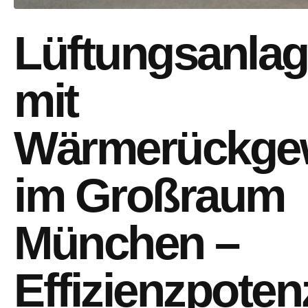
Lüftungsanla
mit
Wärmerückge
im Großraum
München –
Effizienzpoten