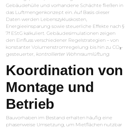
Gebäudehülle und vorhandene Schächte fließen in
das Luftmengenkonzept ein. Auf Basis dieser
Daten werden Lebenszykluskosten,
Energieeinsparung sowie steuerliche Effekte nach §
7f EStG kalkuliert. Gebäudesimulationen zeigen
den Einfluss verschiedener Regelstrategien – von
konstanter Volumenstromregelung bis hin zu CO₂-
gesteuerter,
kontrollierter Wohnraumlüftung
.
Koordination von
Montage und
Betrieb
Bauvorhaben im Bestand erhalten häufig eine
phasenweise Umsetzung, um Mietflächen nutzbar