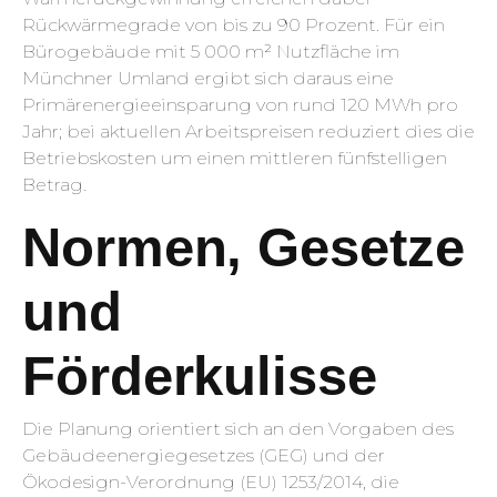
Rückwärmegrade von bis zu 90 Prozent. Für ein
Bürogebäude mit 5 000 m² Nutzfläche im
Münchner Umland ergibt sich daraus eine
Primärenergieeinsparung von rund 120 MWh pro
Jahr; bei aktuellen Arbeitspreisen reduziert dies die
Betriebskosten um einen mittleren fünfstelligen
Betrag.
Normen, Gesetze
und
Förderkulisse
Die Planung orientiert sich an den Vorgaben des
Gebäudeenergiegesetzes (GEG) und der
Ökodesign-Verordnung (EU) 1253/2014, die