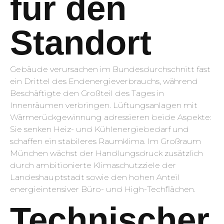
für den
Standort
Gebäude verursachen im Bundesdurchschnitt fast
ein Drittel des Endenergieverbrauchs, während
Beschäftigte den Großteil des Tages in
Innenräumen verbringen. Lüftungsanlagen mit
Wärmerückgewinnung adressieren beide Aspekte:
Sie senken Heiz- und Kühlenergiebedarf und
schaffen ein stabileres Raumklima. Im Großraum
München wächst der Handlungsdruck zusätzlich
durch ambitionierte Klimaschutzziele der
Landeshauptstadt sowie den hohen Anteil
energieintensiver Büro- und High-Techflächen.
Technischer