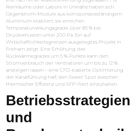
Reinräume oder Labore in Uninähe haben sich
Gegenstrom-Module aus korrosionsbeständigem
Aluminium etabliert; sie erreichen
Temperaturwirkungsgrade über 85 % bei
Druckverlusten unter 200 Pa. Ein auf
Wirtschaftlichkeitsgrenzen ausgelegtes Projekt in
Freiham zeigt: Eine Erhöhung des
Rückwärmegrades um 5 %-Punkte kann den
Stromverbrauch der Ventilatoren um bis zu 12 %
ansteigen lassen – eine CFD-basierte Optimierung
der Kanalführung half, den Sweet Spot zwischen
thermischer Effizienz und SFP-Wert einzuhalten.
Betriebsstrategien
und