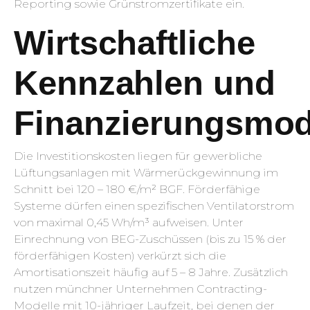
Reporting sowie Grünstromzertifikate ein.
Wirtschaftliche
Kennzahlen und
Finanzierungsmod
Die Investitionskosten liegen für gewerbliche
Lüftungsanlagen mit Wärmerückgewinnung im
Schnitt bei 120 – 180 €/m² BGF. Förderfähige
Systeme dürfen einen spezifischen Ventilatorstrom
von maximal 0,45 Wh/m³ aufweisen. Unter
Einrechnung von BEG-Zuschüssen (bis zu 15 % der
förderfähigen Kosten) verkürzt sich die
Amortisationszeit häufig auf 5 – 8 Jahre. Zusätzlich
nutzen münchner Unternehmen Contracting-
Modelle mit 10-jähriger Laufzeit, bei denen der