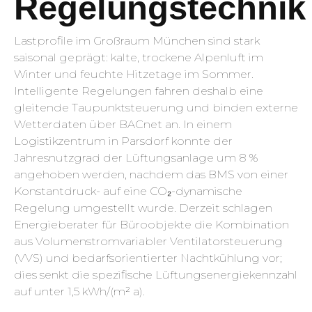
Regelungstechnik
Lastprofile im Großraum München sind stark
saisonal geprägt: kalte, trockene Alpenluft im
Winter und feuchte Hitzetage im Sommer.
Intelligente Regelungen fahren deshalb eine
gleitende Taupunktsteuerung und binden externe
Wetterdaten über BACnet an. In einem
Logistikzentrum in Parsdorf konnte der
Jahresnutzgrad der Lüftungsanlage um 8 %
angehoben werden, nachdem das BMS von einer
Konstantdruck- auf eine CO₂-dynamische
Regelung umgestellt wurde. Derzeit schlagen
Energieberater für Büroobjekte die Kombination
aus Volumenstromvariabler Ventilatorsteuerung
(VVS) und bedarfsorientierter Nachtkühlung vor;
dies senkt die spezifische Lüftungsenergiekennzahl
auf unter 1,5 kWh/(m² a).