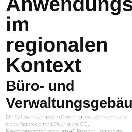
Anwendungsf
im
regionalen
Kontext
Büro- und
Verwaltungsgebä
Ein Softwarecampus in Garching reduzierte mittels
bedarfsgeregelter Lüftung die CO₂-
Raumkonzentrationen um 40 Prozent und senkte