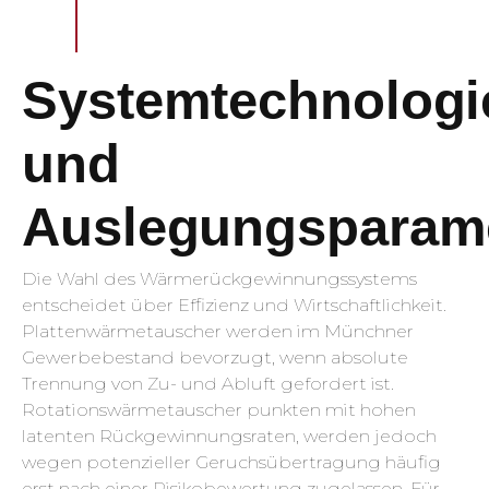
Systemtechnologi
und
Auslegungsparam
Die Wahl des Wärmerückgewinnungssystems
entscheidet über Effizienz und Wirtschaftlichkeit.
Plattenwärmetauscher werden im Münchner
Gewerbebestand bevorzugt, wenn absolute
Trennung von Zu- und Abluft gefordert ist.
Rotationswärmetauscher punkten mit hohen
latenten Rückgewinnungsraten, werden jedoch
wegen potenzieller Geruchsübertragung häufig
erst nach einer Risikobewertung zugelassen. Für