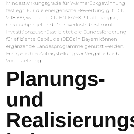
Mindestwirkungsgrade für Wärmerückgewinnung
festlegt. Für die energetische Bewertung gilt DIN
V 18599, während DIN EN 16798-3 Luftmengen,
Geräuschpegel und Druckverluste bestimmt.
Investitionszuschüsse bietet die Bundesförderung
für effiziente Gebäude (BEG); in Bayern können
ergänzende Landesprogramme genutzt werden.
Fristgerechte Antragstellung vor Vergabe bleibt
Voraussetzung.
Planungs-
und
Realisierung