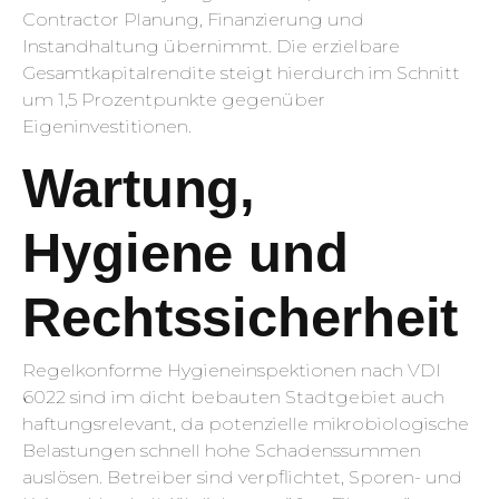
Contractor Planung, Finanzierung und
Instandhaltung übernimmt. Die erzielbare
Gesamtkapitalrendite steigt hierdurch im Schnitt
um 1,5 Prozentpunkte gegenüber
Eigeninvestitionen.
Wartung,
Hygiene und
Rechtssicherheit
Regelkonforme Hygieneinspektionen nach VDI
6022 sind im dicht bebauten Stadtgebiet auch
haftungsrelevant, da potenzielle mikrobiologische
Belastungen schnell hohe Schadenssummen
auslösen. Betreiber sind verpflichtet, Sporen- und