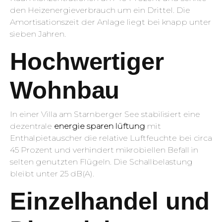
den Heizenergieverbrauch um ein Drittel. Die
Amortisationszeit der Anlage liegt bei knapp unter
sieben Jahren.
Hochwertiger
Wohnbau
In einer Villa am Starnberger See stabilisiert eine
dezentrale
energie sparen lüftung
mit
Enthalpietauscher die relative Luftfeuchte bei circa
45 Prozent und verhindert mikrobiellen Befall in
selten genutzten Flügeln. Die Schallbelastung
bleibt unter 25 dB(A).
Einzelhandel und