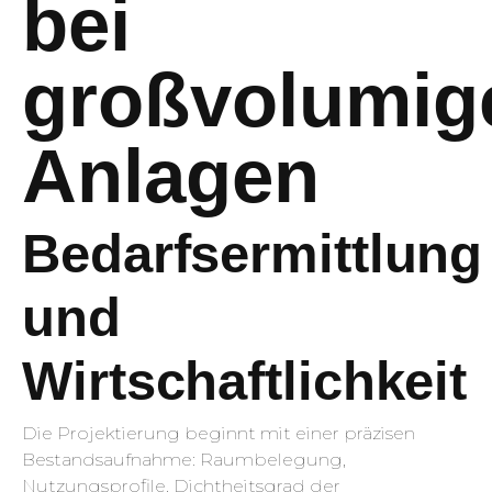
bei
großvolumig
Anlagen
Bedarfsermittlung
und
Wirtschaftlichkeit
Die Projektierung beginnt mit einer präzisen
Bestandsaufnahme: Raumbelegung,
Nutzungsprofile, Dichtheitsgrad der