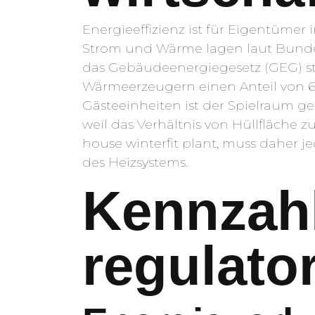
Energieeffizienz ist für Eigentüme
Strom und Wärme lagen laut Bundes
das Gebäudeenergiegesetz (GEG) st
Wärmeerzeugern einen Anteil von 
Gästeeinheiten ist der Spielraum ge
weil das Verhältnis von Hüllfläche 
house winterfit plant, muss daher
des Heizsystems.
Kennzah
regulato