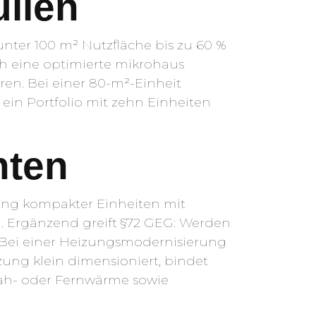
üllen
nter 100 m² Nutzfläche bis zu 60 %
h eine optimierte mikrohaus
en. Bei einer 80-m²-Einheit
 ein Portfolio mit zehn Einheiten
hten
ung kompakter Einheiten mit
d. Ergänzend greift §72 GEG: Werden
 Bei einer Heizungsmodernisierung
izung klein dimensioniert, bindet
ah- oder Fernwärme sowie