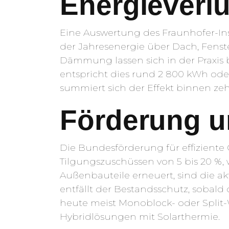
Energieverl
Eine Auswertung des Fraunhofer-Ins
der Jahresenergie über Dach, Fens
Dämmung lassen sich in der Praxis 
entspricht dies rund 2 800 kWh oder 
summiert sich der Effekt binnen zeh
Förderung u
Die Bundesförderung für effizient
Tilgungszuschüssen von 5 bis 20 %, 
Außenbauteile erneuert, sind die a
entfällt der Bestandsschutz, sobald 
heute meist Monoblock- oder Split
Hybridlösungen mit Solarthermie.