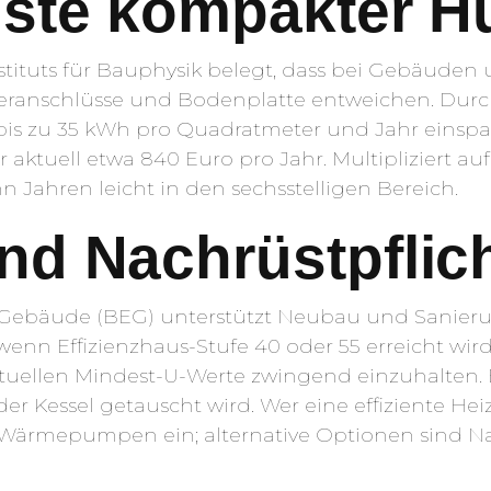
uste kompakter H
tituts für Bauphysik belegt, dass bei Gebäuden u
teranschlüsse und Bodenplatte entweichen. Durc
bis zu 35 kWh pro Quadratmeter und Jahr einspar
aktuell etwa 840 Euro pro Jahr. Multipliziert auf
n Jahren leicht in den sechsstelligen Bereich.
nd Nachrüstpflic
e Gebäude (BEG) unterstützt Neubau und Sanier
wenn Effizienzhaus-Stufe 40 oder 55 erreicht wir
ktuellen Mindest-U-Werte zwingend einzuhalten.
der Kessel getauscht wird. Wer eine effiziente He
-Wärmepumpen ein; alternative Optionen sind N