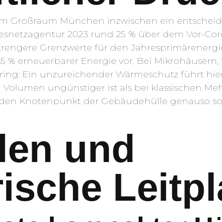
r im Großraum München inzwischen ein entscheid
netzagentur 2023 rund 25 % über dem Vor-Coron
rengere Grenzwerte für den Jahresprimärenergi
65 % erneuerbarer Energie vor. Bei Mikrohäuse
ring: Ein unzureichender Wärmeschutz führt hier
zu Volumen ungünstiger ist als bei klassischen Me
 jeden Knotenpunkt der Gebäudehülle genauso so
len und
rische Leitp