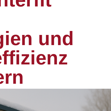
ien und
ffizienz
ern