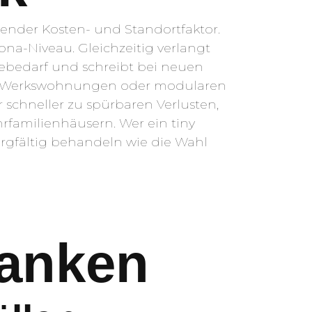
ender Kosten- und Standortfaktor.
a-Niveau. Gleichzeitig verlangt
ebedarf und schreibt bei neuen
rn, Werkswohnungen oder modularen
 schneller zu spürbaren Verlusten,
hrfamilienhäusern. Wer ein tiny
rgfältig behandeln wie die Wahl
lanken