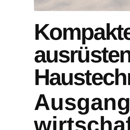
Kompakte
ausrüste
Haustech
Ausgang
wirtscha