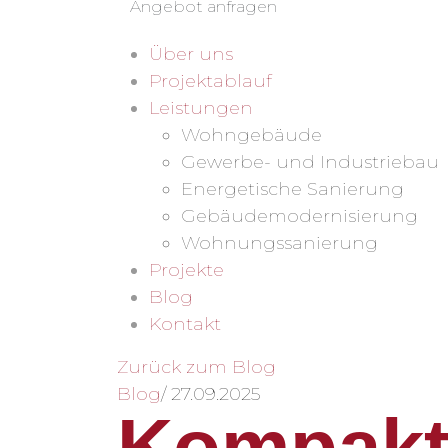
Angebot anfragen
Über uns
Projektablauf
Leistungen
Wohngebäude
Gewerbe- und Industriebau
Energetische Sanierung
Gebäudemodernisierung
Wohnungssanierung
Projekte
Blog
Kontakt
Zurück zum Blog
Blog
/
27.09.2025
Kompakte