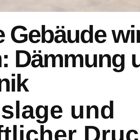
 Gebäude win
n: Dämmung 
nik
slage und
ftlicher Dru