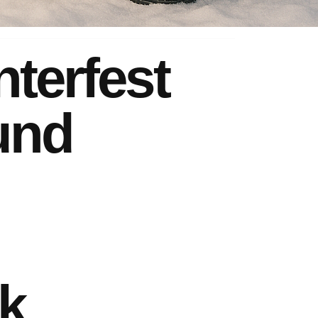
terfest
und
ck