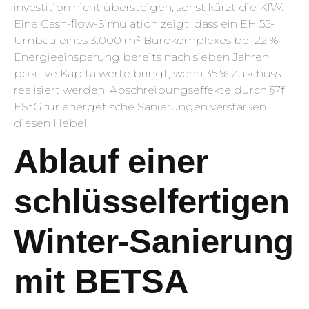
investition nicht übersteigen, sonst kürzt die KfW.
Eine Cash-flow-Simulation zeigt, dass ein EH 55-
Umbau eines 3.000 m² Büro­komplexes bei 22 %
Energie­einsparung bereits nach sieben Jahren
positive Kapitalwerte bringt, wenn 35 % Zuschuss
realisiert werden. Abschreibungs­effekte durch §7f
EStG für energetische Sanierungen verstärken
diesen Hebel.
Ablauf einer
schlüsselfertigen
Winter-Sanierung
mit BETSA