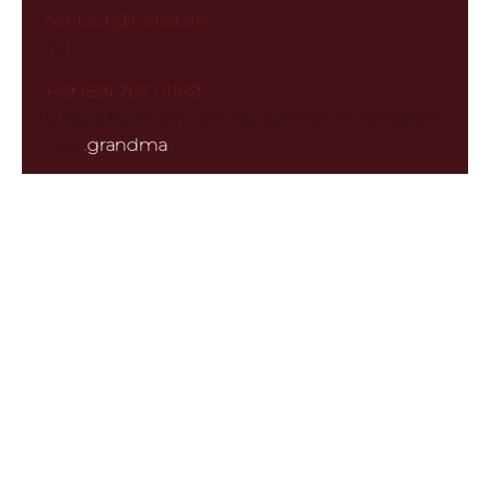
contact@betsa.de
Tel:
+49 (89) 767 01189
© 2025 Betsa GmbH. Alle Rechte vorbehalten
·
by
.
grandma