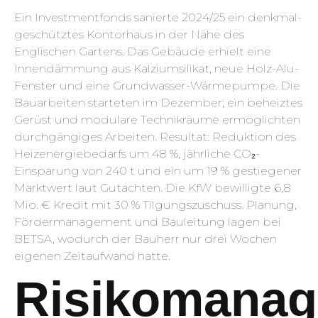
Ein Investmentfonds sanierte 2024/25 ein denkmal­
geschütztes Kontorhaus in der Nähe des
Englischen Gartens. Das Gebäude erhielt eine
Innendämmung aus Kalziumsilikat, neue Holz-Alu-
Fenster und eine Grundwasser-Wärmepumpe. Die
Bauarbeiten starteten im Dezember; ein beheiztes
Gerüst und modulare Technikräume ermöglichten
durchgängiges Arbeiten. Resultat: Reduktion des
Heizenergie­bedarfs um 48 %, jährliche CO₂-
Einsparung von 240 t und ein um 19 % gestiegener
Marktwert laut Gutachten. Die KfW bewilligte 6,8
Mio. € Kredit mit 30 % Tilgungs­zuschuss. Planung,
Fördermanagement und Bauleitung lagen bei
BETSA, wodurch der Bauherr nur drei Wochen
eigenen Zeitaufwand hatte.
Risikomana