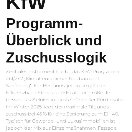
KfW
Programm-
Überblick und
Zuschusslogik
Zentrales Instrument bleibt das KfW-Programm
261/262 „Klimafreundlicher Neubau und
Sanierung“. Für Bestands­gebäude gilt der
Effizienz­haus-Standard (EH) als Leitgröße. Je
besser das Zielniveau, desto höher der Fördersatz.
Im Winter 2025 liegt der maximale Tilgungs­
zuschuss bei 45 % für eine Sanierung zum EH 40.
Typisch für Gewerbe- und Luxus­immobilien ist
jedoch der Mix aus Einzel­maßnahmen: Fassade,