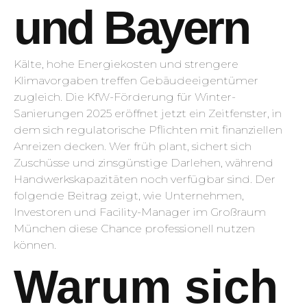
und Bayern
Kälte, hohe Energiekosten und strengere
Klimavorgaben treffen Gebäude­eigentümer
zugleich. Die KfW-Förderung für Winter-
Sanierungen 2025 eröffnet jetzt ein Zeitfenster, in
dem sich regulatorische Pflichten mit finanziellen
Anreizen decken. Wer früh plant, sichert sich
Zuschüsse und zinsgünstige Darlehen, während
Handwerks­kapazitäten noch verfügbar sind. Der
folgende Beitrag zeigt, wie Unternehmen,
Investoren und Facility-Manager im Großraum
München diese Chance professionell nutzen
können.
Warum sich