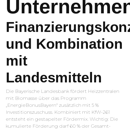
Unternehme
Finanzierungskon
und Kombination
mit
Landesmitteln
Die Bayerische Landesbank fördert Heizzentralen
mit Biomasse über das Programm
„EnergieBonusBayern“ zusätzlich mit 5 %
Investitions­zuschuss. Kombiniert mit KfW-261
entsteht ein gestapelter Fördermix. Wichtig: Die
kumulierte Förderung darf 60 % der Gesamt­