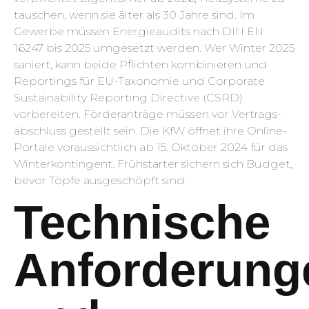
tauschen, wenn sie älter als 30 Jahre sind. Im
Gewerbe müssen Energieaudits nach DIN EN
16247 bis 2025 umgesetzt werden. Wer Winter 2025
saniert, kann beide Pflichten kombinieren und
Reportings für EU-Taxonomie und Corporate
Sustainability Reporting Directive (CSRD)
vorbereiten. Förderanträge müssen vor Vertrags­
abschluss gestellt sein. Die KfW öffnet ihre Online-
Portale voraussichtlich ab 15. Oktober 2024 für das
Winterkontingent. Frühstarter sichern sich Budget,
bevor Töpfe ausgeschöpft sind.
Technische
Anforderung