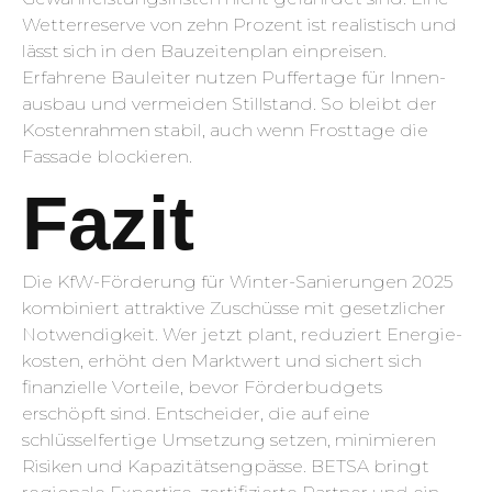
Wetter­reserve von zehn Prozent ist realistisch und
lässt sich in den Bauzeitenplan einpreisen.
Erfahrene Bauleiter nutzen Puffer­tage für Innen­
ausbau und vermeiden Stillstand. So bleibt der
Kostenrahmen stabil, auch wenn Frosttage die
Fassade blockieren.
Fazit
Die KfW-Förderung für Winter-Sanierungen 2025
kombiniert attraktive Zuschüsse mit gesetzlicher
Notwendigkeit. Wer jetzt plant, reduziert Energie­
kosten, erhöht den Marktwert und sichert sich
finanzielle Vorteile, bevor Förder­budgets
erschöpft sind. Entscheider, die auf eine
schlüsselfertige Umsetzung setzen, minimieren
Risiken und Kapazitäts­engpässe. BETSA bringt