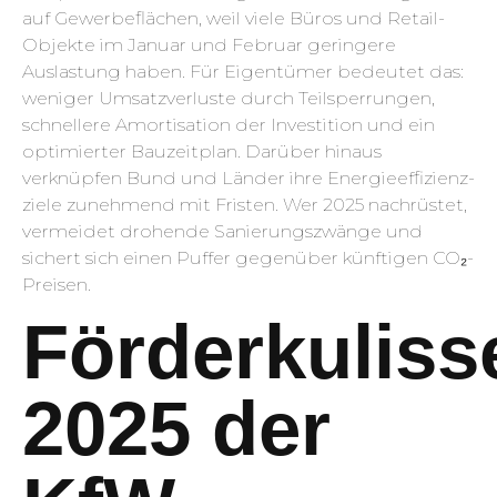
auf Gewerbe­flächen, weil viele Büros und Retail-
Objekte im Januar und Februar geringere
Auslastung haben. Für Eigentümer bedeutet das:
weniger Umsatz­verluste durch Teil­sperrungen,
schnellere Amortisation der Investition und ein
optimierter Bauzeit­plan. Darüber hinaus
verknüpfen Bund und Länder ihre Energie­effizienz­
ziele zunehmend mit Fristen. Wer 2025 nachrüstet,
vermeidet drohende Sanierungs­zwänge und
sichert sich einen Puffer gegenüber künftigen CO₂-
Preisen.
Förderkuliss
2025 der