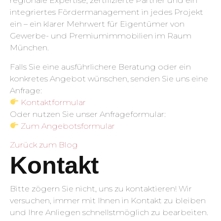
regionale Expertise, zertifizierte Partner und ein
integriertes Fördermanagement in jedes Projekt
ein – ein klarer Mehrwert für Eigentümer von
Gewerbe- und Premium­immobilien im Raum
München.
Falls Sie eine ausführlichere Beratung oder ein
konkretes Angebot wünschen, senden Sie uns eine
Anfrage:
Kontaktformular
Oder nutzen Sie unser Anfrageformular:
Zum Angebotsformular
Zurück zum Blog
Kontakt
Bitte zögern Sie nicht, uns zu kontaktieren! Wir
versuchen, immer mit Ihnen in Kontakt zu bleiben
und Ihre Anliegen schnellstmöglich zu bearbeiten.