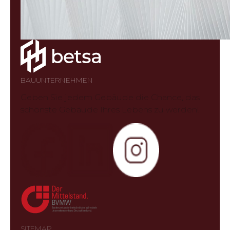
BAUUNTERNEHMEN
Geben Sie jedem Gebäude die Chance, das
schönste Gebäude Ihres Lebens zu werden!
SITEMAP