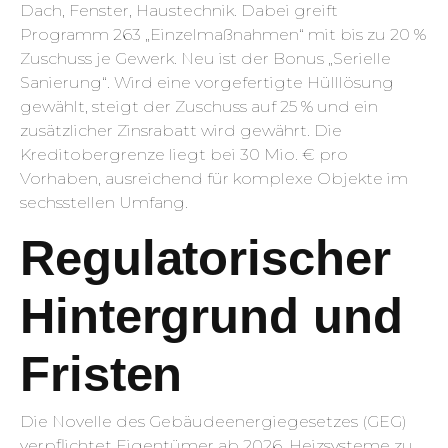
Dach, Fenster, Haustechnik. Dabei greift
Programm 263 „Einzelmaßnahmen“ mit bis zu 20 %
Zuschuss je Gewerk. Neu ist der Bonus „Serielle
Sanierung“. Wird eine vorgefertigte Hüll­lösung
gewählt, steigt der Zuschuss auf 25 % und ein
zusätzlicher Zins­rabatt wird gewährt. Die
Kreditobergrenze liegt bei 30 Mio. € pro
Vorhaben, ausreichend für komplexe Objekte im
sechsstellen Umfang.
Regulatorischer
Hintergrund und
Fristen
Die Novelle des Gebäude­energie­gesetzes (GEG)
verpflichtet Eigentümer ab 2026, Heizsysteme zu