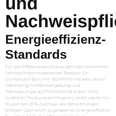
und
Nachweispfli
Energieeffizienz-
Standards
Für den Effizienzhaus-Status zählt der berechnete
Jahres­primär­energie­bedarf. Beispiel: Ein
Gründerzeit-Büro mit 180 kWh/(m²a) kann durch
Dämmung, Dreifach­verglasung und
Wärmepumpe auf 70 kWh/(m²a) sinken. Wird
zusätzlich Photovoltaik integriert, reicht das für EH
55 und den 25 % Zuschuss. Alle Berechnungen
erfolgen über einen zugelassenen Energie­effizienz-