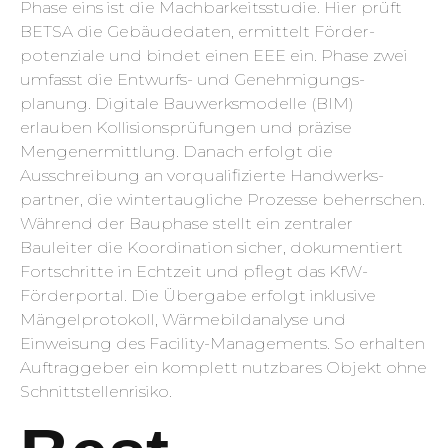
Phase eins ist die Machbarkeits­studie. Hier prüft
BETSA die Gebäudedaten, ermittelt Förder­
potenziale und bindet einen EEE ein. Phase zwei
umfasst die Entwurfs- und Genehmigungs­
planung. Digitale Bauwerks­modelle (BIM)
erlauben Kollisions­prüfungen und präzise
Mengenermittlung. Danach erfolgt die
Ausschreibung an vorqualifizierte Handwerks­
partner, die winter­taugliche Prozesse beherrschen.
Während der Bauphase stellt ein zentraler
Bauleiter die Koordination sicher, dokumentiert
Fortschritte in Echtzeit und pflegt das KfW-
Förderportal. Die Übergabe erfolgt inklusive
Mängel­protokoll, Wärme­bild­analyse und
Einweisung des Facility-Managements. So erhalten
Auftraggeber ein komplett nutzbares Objekt ohne
Schnittstellenrisiko.