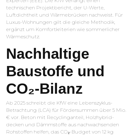
Experten (EEE). Die KfW verlangt einen
technischen Projektbericht, der U-Werte,
Luftdichtheit und Wärmebrücken nachweist. Für
Luxus-Wohnungen gilt die gleiche Methodik,
ergänzt um Komfort­kriterien wie sommerlicher
Wärmeschutz.
Nachhaltige
Baustoffe und
CO₂-Bilanz
Ab 2025 schreibt die KfW eine Lebenszyklus-
Betrachtung (LCA) für Fördersummen über 5 Mio.
€ vor. Beton mit Recycling­anteil, Holz­hybrid­
decken und Dämm­stoffe aus nachwachsenden
Rohstoffen helfen, das CO₂-Budget von 12 kg