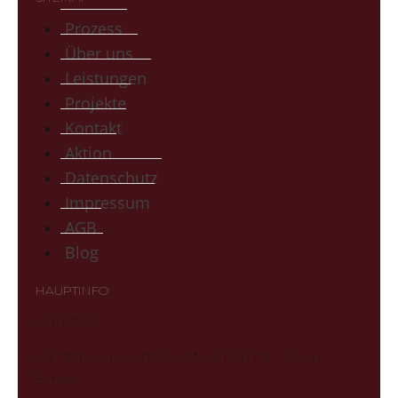
Prozess
Über uns
Leistungen
Projekte
Kontakt
Aktion
Datenschutz
Impressum
AGB
Blog
HAUPTINFO
Adresse:
Landsberger Straße 394, 81241 München
Email: