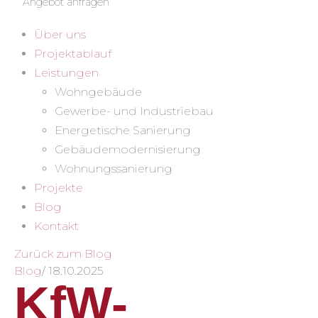
Angebot anfragen
Über uns
Projektablauf
Leistungen
Wohngebäude
Gewerbe- und Industriebau
Energetische Sanierung
Gebäudemodernisierung
Wohnungssanierung
Projekte
Blog
Kontakt
Zurück zum Blog
Blog
/
18.10.2025
KfW-