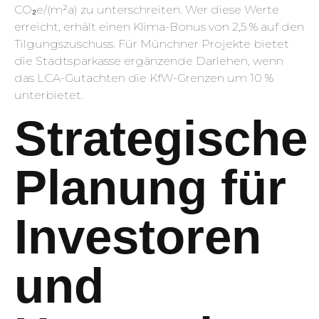
CO₂e/(m²a) zu unterschreiten. Wer diese Werte
erreicht, erhält einen Klima-Bonus von 2,5 % auf den
Tilgungs­zuschuss. Für Münchner Projekte bietet
die Stadtsparkasse ergänzende Darlehen, wenn
das LCA-Gutachten die KfW-Grenzen um 10 %
unterbietet.
Strategische
Planung für
Investoren
und