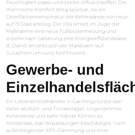
Feuchtigkeit passiv und bleibt diffusionsoffen. Der
thermische Komfort stieg spürbar, da die
Oberflächentemperatur der Kellerwände von neun
auf 15 Grad anstieg. Die Villa erhielt im Zuge der
Maßnahme eine neue Fußbodenheizung und
erzielte nach Sanierung eine Energieeffizienzklasse
B. Damit erhöhte sich der Marktwert laut
Gutachten um rund fünf Prozent.
Gewerbe- und
Einzelhandelsfläc
Ein Lebensmittelhändler in Garching nutzte den
Keller als Kühl- und Trockenlager. Ungedämmte
Kellerdecke und kalte Wände führten zu
Kondensat, das Verpackungen beschädigte. Nach
außenliegender XPS-Dämmung und einer