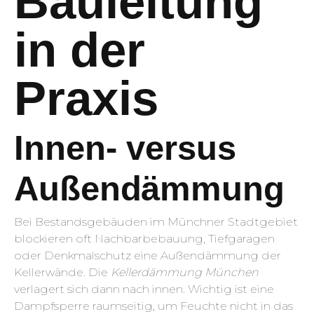
Bauleitung
in der
Praxis
Innen- versus
Außendämmung
Bei Bestandsgebäuden im Münchner Stadtgebiet
blockieren oft Nachbarbebauung, Tiefgaragen
oder Denkmalschutz eine Außendämmung der
Kellerwände. Die
Kellerdämmung München
verlagert sich dann nach innen. Wichtig ist eine
Dampfsperre raumseitig, um Feuchte nicht in das