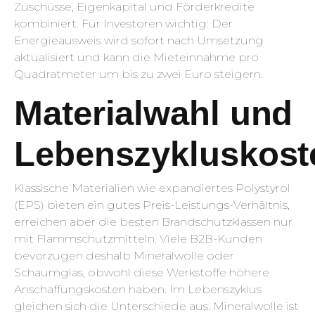
Zuschüsse, Eigenkapital und Förderkredite
kombiniert. Für Investoren wichtig: Der
Energieausweis wird sofort nach Umsetzung
aktualisiert und kann die Mieteinnahme pro
Quadratmeter um bis zu zwei Euro steigern.
Materialwahl und
Lebenszykluskost
Klassische Materialien wie expandiertes Polystyrol
(EPS) bieten ein gutes Preis-Leistungs-Verhältnis,
erreichen aber die besten Brandschutzklassen nur
mit Flammschutzmitteln. Viele B2B-Kunden
bevorzugen deshalb Mineralwolle oder
Schaumglas, obwohl diese Werkstoffe höhere
Anschaffungskosten haben. Im Lebenszyklus
gleichen sich die Unterschiede aus. Mineralwolle ist