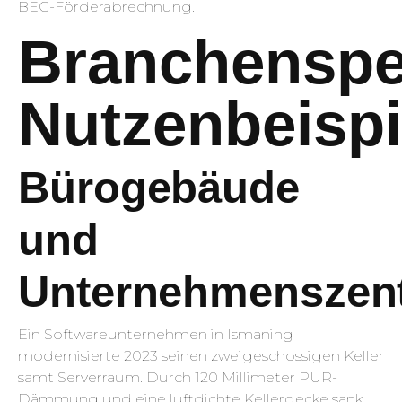
BEG-Förderabrechnung.
Branchenspe
Nutzenbeispi
Bürogebäude
und
Unternehmenszent
Ein Softwareunternehmen in Ismaning
modernisierte 2023 seinen zweigeschossigen Keller
samt Serverraum. Durch 120 Millimeter PUR-
Dämmung und eine luftdichte Kellerdecke sank