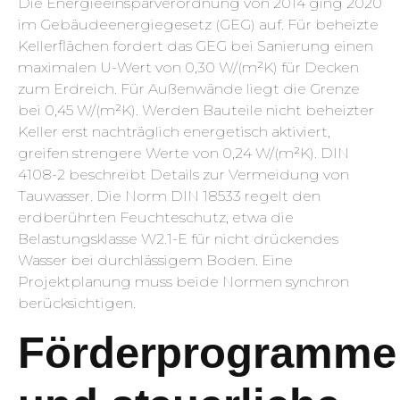
Die Energieeinsparverordnung von 2014 ging 2020
im Gebäudeenergiegesetz (GEG) auf. Für beheizte
Kellerflächen fordert das GEG bei Sanierung einen
maximalen U-Wert von 0,30 W/(m²K) für Decken
zum Erdreich. Für Außenwände liegt die Grenze
bei 0,45 W/(m²K). Werden Bauteile nicht beheizter
Keller erst nachträglich energetisch aktiviert,
greifen strengere Werte von 0,24 W/(m²K). DIN
4108-2 beschreibt Details zur Vermeidung von
Tauwasser. Die Norm DIN 18533 regelt den
erdberührten Feuchteschutz, etwa die
Belastungsklasse W2.1-E für nicht drückendes
Wasser bei durchlässigem Boden. Eine
Projektplanung muss beide Normen synchron
berücksichtigen.
Förderprogramme