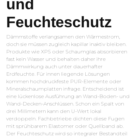
und
Feuchteschutz
Dämmstoffe verlangsamen den Wärmestrom,
doch sie müssen zugleich kapillar inaktiv bleiben.
Produkte wie XPS oder Schaumglas absorbieren
fast kein Wasser und behalten daher ihre
Dämmwirkung auch unter dauerhafter
Erdfeuchte. Für innen liegende Lösungen
kommen hochdruckfeste PUR-Elemente oder
Mineralschaumplatten infrage. Entscheidend ist
eine lückenlose Ausführung an Wand-Boden- und
Wand-Decken-Anschlüssen. Schon ein Spalt von
drei Millimetern kann den U-Wert lokal
verdoppeln. Fachbetriebe dichten diese Fugen
mit sprühbarem Elastomer oder Quellband ab.
Der Feuchteschutz wird so integraler Bestandteil