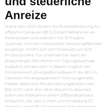
und steuerliche
Anreize
Stand April 2024 fördert die Bundesförderung für
effiziente Gebäude (BEG) Einzelmaßnahmen an
Kellerdecken und ‑wänden mit 15 Prozent
Zuschuss. Wird ein individueller Sanierungsfahrplan
vorgelegt, erhöht sich der Fördersatz um fünf
Prozentpunkte. Für Unternehmen kann ein
zinsgünstiger KfW-Kredit mit Tilgungszuschuss
zusätzlich attraktiv sein. In Bayern ergänzt der
Förderbereich „EnergieBonusBayern“ die BEG in
Gebieten mit angespanntem Wohnungsmarkt.
Parallel lassen sich Modernisierungskosten nach
§35c EStG über drei Jahre steuerlich absetzen,
sofern die Maßnahme einem Effizienzstandard
entspricht, der den U-Wert um mindestens 20
Prozent untertrifft. Fachgerecht dokumentierte