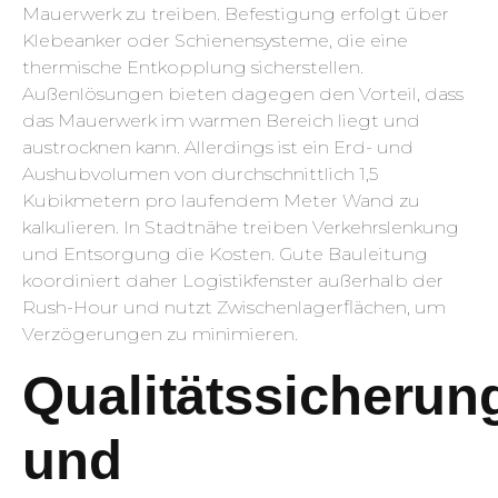
Mauerwerk zu treiben. Befestigung erfolgt über
Klebeanker oder Schienensysteme, die eine
thermische Entkopplung sicherstellen.
Außenlösungen bieten dagegen den Vorteil, dass
das Mauerwerk im warmen Bereich liegt und
austrocknen kann. Allerdings ist ein Erd- und
Aushubvolumen von durchschnittlich 1,5
Kubikmetern pro laufendem Meter Wand zu
kalkulieren. In Stadtnähe treiben Verkehrslenkung
und Entsorgung die Kosten. Gute Bauleitung
koordiniert daher Logistikfenster außerhalb der
Rush-Hour und nutzt Zwischenlagerflächen, um
Verzögerungen zu minimieren.
Qualitätssicherun
und