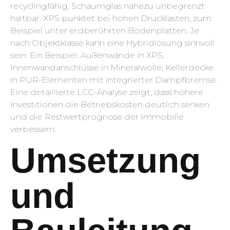
recyclingfähig, Schaumglas nahezu unbegrenzt
haltbar. XPS punktet bei hohen Drucklasten, zum
Beispiel unter erdberührten Bodenplatten. Je
nach Objektklasse kann eine Hybridlösung sinnvoll
sein. Ein Beispiel: Außenwände in XPS,
Innenwandanschlüsse in Mineralwolle, Kellerdecke
in PUR-Elementen mit integrierter Dampfbremse.
Eine detaillierte LCC-Analyse zeigt, dass höhere
Investitionen die Betriebskosten deutlich senken
und die Restwertprognose der Immobilie
verbessern.
Umsetzung
und