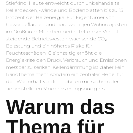
Stiefkind. Heute entweicht durch unbehandelte
Kellerdecken, -wände und Bodenplatten bis zu 15
Prozent der Heizenergie. Für Eigentümer von
Gewerbeflächen und hochwertigen Wohnobjekten
im Großraum München bedeutet dieser Verlust
steigende Betriebskosten, wachsende CO₂-
Belastung und ein höheres Risiko für
Feuchteschäden. Gleichzeitig erhöht die
Energiekrise den Druck, Verbrauch und Emissionen
messbar zu senken. Kellerdämmung ist daher kein
Randthema mehr, sondern ein zentraler Hebel für
den Werterhalt von Immobilien mit sechs- oder
siebenstelligen Modernisierungsbudgets.
Warum das
Thema für