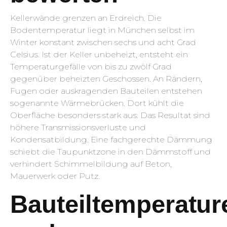
Kellerwände grenzen an Erdreich. Die
Bodentemperatur liegt in München selbst im
Winter konstant zwischen sechs und acht Grad
Celsius. Ist der Keller unbeheizt, entsteht ein
Temperaturgefälle von bis zu zwölf Grad
gegenüber beheizten Geschossen. An Rändern,
Fugen oder auskragenden Bauteilen entstehen
sogenannte Wärmebrücken. Dort kühlt die
Oberfläche besonders stark aus. Das Resultat sind
höhere Transmissionsverluste und
Kondensatbildung. Eine fachgerechte Dämmung
schiebt die Taupunktzone in den Dämmstoff und
verhindert Schimmelbildung auf Beton,
Mauerwerk oder Putz.
Bauteiltemperatur