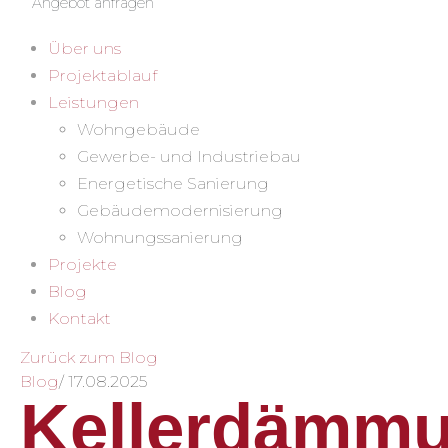
Angebot anfragen
Über uns
Projektablauf
Leistungen
Wohngebäude
Gewerbe- und Industriebau
Energetische Sanierung
Gebäudemodernisierung
Wohnungssanierung
Projekte
Blog
Kontakt
Zurück zum Blog
Blog
/
17.08.2025
Kellerdämm