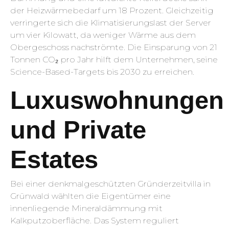
der Heizwärmebedarf um 18 Prozent. Gleichzeitig
verringerte sich die Klimatisierungslast der Server
um vier Kilowatt, da weniger Wärme aus dem
Obergeschoss nachströmte. Die Einsparung von 21
Tonnen CO₂ pro Jahr hilft dem Unternehmen, seine
Science-Based-Targets bis 2030 zu erreichen.
Luxuswohnungen
und Private
Estates
Bei einer denkmalgeschützten Gründerzeitvilla in
Grünwald wählten die Eigentümer eine
innenliegende Mineraldämmung mit
Kalkputzoberfläche. Das System reguliert