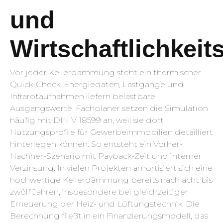
und
Wirtschaftlichkei
Vor jeder Kellerdämmung steht ein thermischer
Quick-Check. Energiedaten, Lastgänge und
Infrarotaufnahmen liefern belastbare
Ausgangswerte. Fachplaner setzen die Simulation
häufig mit DIN V 18599 an, weil sie dort
Nutzungsprofile für Gewerbeimmobilien detailliert
hinterlegen können. So entsteht ein Vorher-
Nachher-Szenario mit Payback-Zeit und interner
Verzinsung. In vielen Projekten amortisiert sich eine
hochwertige Kellerdämmung bereits nach acht bis
zwölf Jahren, insbesondere bei gleichzeitiger
Erneuerung der Heiz- und Lüftungstechnik. Die
Berechnung fließt in ein Finanzierungsmodell, das