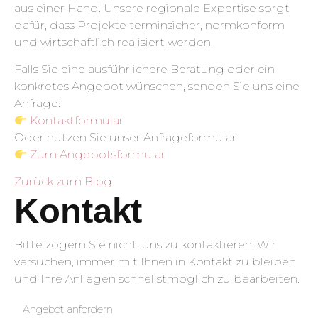
aus einer Hand. Unsere regionale Expertise sorgt
dafür, dass Projekte terminsicher, normkonform
und wirtschaftlich realisiert werden.
Falls Sie eine ausführlichere Beratung oder ein
konkretes Angebot wünschen, senden Sie uns eine
Anfrage:
Kontaktformular
Oder nutzen Sie unser Anfrageformular:
Zum Angebotsformular
Zurück zum Blog
Kontakt
Bitte zögern Sie nicht, uns zu kontaktieren! Wir
versuchen, immer mit Ihnen in Kontakt zu bleiben
und Ihre Anliegen schnellstmöglich zu bearbeiten.
Angebot anfordern