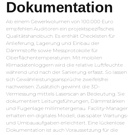
Dokumentation
Ab einem Gewerkvolumen von 100.000 Euro
empfehlen Auditoren ein projektspezifisches
Qualitätshandbuch. Es enthält Checklisten für
Anlieferung, Lagerung und Einbau der
Dämmstoffe sowie Messprotokolle für
Oberflächentemperaturen. Mit mobilen
Klimadatenloggern wird die relative Luftfeuchte
während und nach der Sanierung erfasst. So lassen
sich Gewährleistungsansprüche zweifelsfrei
nachweisen. Zusätzlich gewinnt die 3D-
Vermessung mittels Laserscan an Bedeutung. Sie
dokumentiert Leitungsführungen, Dämmstärken
und Fugenlage millimetergenau. Facility-Manager
erhalten ein digitales Modell, das später Wartungs-
und Umbauaufgaben erleichtert. Eine lückenlose
Dokumentation ist auch Voraussetzung für die