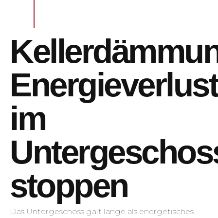
Kellerdämmun
Energieverlus
im
Untergeschos
stoppen
Das Untergeschoss galt lange als energetisches