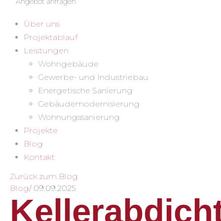
Angebot anfragen
Über uns
Projektablauf
Leistungen
Wohngebäude
Gewerbe- und Industriebau
Energetische Sanierung
Gebäudemodernisierung
Wohnungssanierung
Projekte
Blog
Kontakt
Zurück zum Blog
Blog
/
09.09.2025
Kellerabdich