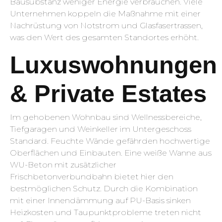
Bausubstanz weniger Energie verbrauchen. Viele
Unternehmen koppeln die Maßnahme mit einer
Nachrüstung von Notstrom und Glasfasertrassen,
was den Wert des gesamten Standortes erhöht.
Luxuswohnungen
& Private Estates
Im gehobenen Wohnbau sind Wellnessbereiche,
Tiefgaragen und Weinkeller im Untergeschoss
Standard. Feuchte Wände gefährden hochwertige
Oberflächen und Einbauten. Eine weiße Wanne aus
WU-Beton mit zusätzlicher
Frischbetonverbundbahn bietet hier den
bestmöglichen Schutz. Durch die Kombination
mit einer Innendämmung auf PU-Basis sinken
Heizkosten und Taupunktprobleme treten nicht