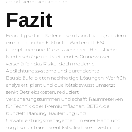
amortisieren sich schneller.
Fazit
Feuchtigkeit im Keller ist kein Randthema, sondern
ein strategischer Faktor für Werterhalt, ESG-
Compliance und Prozesssicherheit. Herbstliche
Niederschläge und steigendes Grundwasser
verschärfen das Risiko, doch moderne
Abdichtungssysteme und durchdachte
Bauabläufe bieten nachhaltige Lösungen. Wer früh
analysiert, plant und qualitätsbewusst umsetzt,
senkt Betriebskosten, reduziert
Versicherungssummen und schafft Raumreserven
für Technik oder Premiumflächen. BETSA.de
bündelt Planung, Bauleitung und
Gewährleistungsmanagement in einer Hand und
sorgt so für transparent kalkulierbare Investitionen.