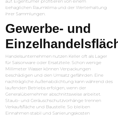
auf. Eigentümer profitieren von einem
behaglichen Raumklima und der Werterhaltung
ihrer Sammlungen.
Gewerbe- und
Einzelhandelsfläc
Handelsunternehmen nutzen Keller oft als Lager
für Saisonware oder Ersatzteile. Schon wenige
Millimeter Wasser können Verpackungen
beschädigen und den Umsatz gefährden. Eine
nachträgliche Außenabdichtung kann während des
laufenden Betriebs erfolgen, wenn der
Generalübernehmer abschnittsweise arbeitet.
Staub- und Geräuschschutzvorhänge trennen
Verkaufsfläche und Baustelle. So bleiben
Einnahmen stabil und Sanierungskosten