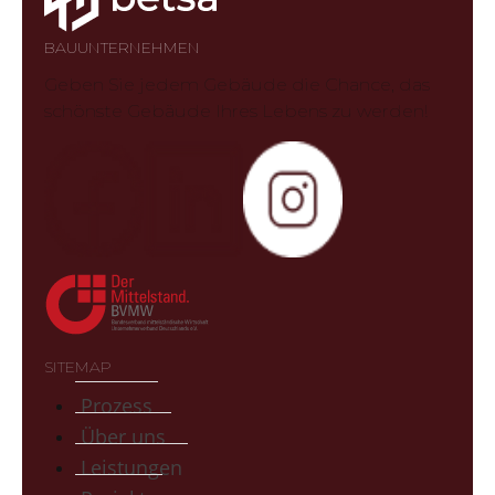
BAUUNTERNEHMEN
Geben Sie jedem Gebäude die Chance, das
schönste Gebäude Ihres Lebens zu werden!
SITEMAP
Prozess
Über uns
Leistungen