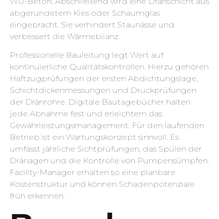
WU-Beton. Abschließend wird eine Dränschicht aus
abgerundetem Kies oder Schaumglas
eingebracht. Sie verhindert Staunässe und
verbessert die Wärmebilanz.
Professionelle Bauleitung legt Wert auf
kontinuierliche Qualitätskontrollen. Hierzu gehören
Haftzugprüfungen der ersten Abdichtungslage,
Schichtdickenmessungen und Druckprüfungen
der Dränrohre. Digitale Bautagebücher halten
jede Abnahme fest und erleichtern das
Gewährleistungsmanagement. Für den laufenden
Betrieb ist ein Wartungskonzept sinnvoll. Es
umfasst jährliche Sichtprüfungen, das Spülen der
Dränagen und die Kontrolle von Pumpensümpfen.
Facility-Manager erhalten so eine planbare
Kostenstruktur und können Schadenpotenziale
früh erkennen.