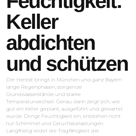
Feuchtigkeit:
Keller
abdichten
und schützen
Der Herbst bringt in München und ganz Bayern
lange Regenphasen, steigende
Grundwasserstände und starke
Temperaturwechsel. Genau dann zeigt sich, wie
gut ein Keller geplant, ausgeführt und gewartet
wurde. Dringt Feuchtigkeit ein, entstehen nicht
nur Schimmel und Geruchsbelastungen.
Langfristig leidet die Tragfähigkeit der