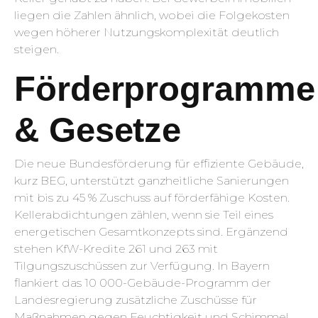
liegen die Zahlen ähnlich, wobei die Folgekosten
wegen höherer Nutzungskomplexität deutlich
steigen.
Förderprogramme
& Gesetze
Die neue Bundesförderung für effiziente Gebäude,
kurz BEG, unterstützt ganzheitliche Sanierungen
mit bis zu 45 % Zuschuss auf förderfähige Kosten.
Kellerabdichtungen zählen, wenn sie Teil eines
energetischen Gesamtkonzepts sind. Ergänzend
stehen KfW-Kredite 261 und 263 mit
Tilgungszuschüssen zur Verfügung. In Bayern
flankiert das 10 000-Gebäude-Programm der
Landesregierung zusätzliche Zuschüsse für
Maßnahmen gegen Feuchtigkeit und Schimmel.