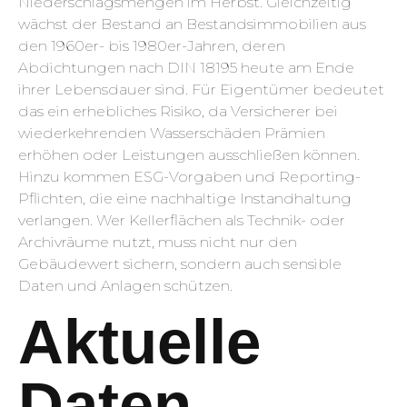
Niederschlagsmengen im Herbst. Gleichzeitig
wächst der Bestand an Bestandsimmobilien aus
den 1960er- bis 1980er-Jahren, deren
Abdichtungen nach DIN 18195 heute am Ende
ihrer Lebensdauer sind. Für Eigentümer bedeutet
das ein erhebliches Risiko, da Versicherer bei
wiederkehrenden Wasserschäden Prämien
erhöhen oder Leistungen ausschließen können.
Hinzu kommen ESG-Vorgaben und Reporting-
Pflichten, die eine nachhaltige Instandhaltung
verlangen. Wer Kellerflächen als Technik- oder
Archivräume nutzt, muss nicht nur den
Gebäudewert sichern, sondern auch sensible
Daten und Anlagen schützen.
Aktuelle
Daten,