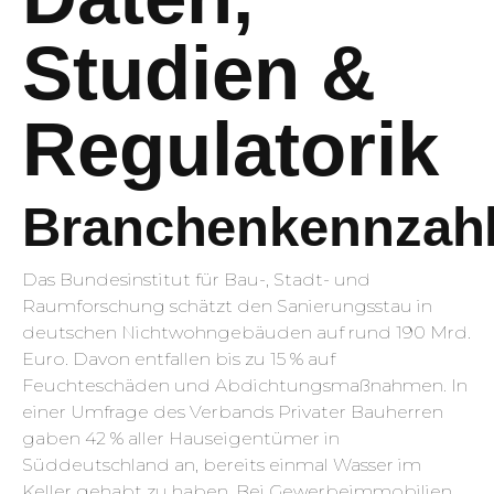
Studien &
Regulatorik
Branchenkennzah
Das Bundesinstitut für Bau-, Stadt- und
Raumforschung schätzt den Sanierungsstau in
deutschen Nichtwohngebäuden auf rund 190 Mrd.
Euro. Davon entfallen bis zu 15 % auf
Feuchteschäden und Abdichtungsmaßnahmen. In
einer Umfrage des Verbands Privater Bauherren
gaben 42 % aller Hauseigentümer in
Süddeutschland an, bereits einmal Wasser im
Keller gehabt zu haben. Bei Gewerbeimmobilien