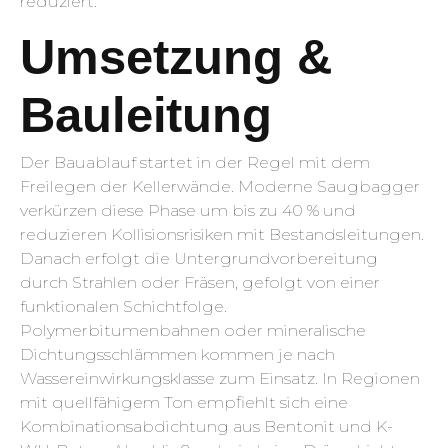
reduziert.
Umsetzung &
Bauleitung
Der Bauablauf startet in der Regel mit dem
Freilegen der Kellerwände. Moderne Saugbagger
verkürzen diese Phase um bis zu 40 % und
reduzieren Kollisionsrisiken mit Bestandsleitungen.
Danach erfolgt die Untergrundvorbereitung
durch Strahlen oder Fräsen, gefolgt von einer
funktionalen Schichtfolge.
Polymerbitumenbahnen oder mineralische
Dichtungsschlämmen kommen je nach
Wassereinwirkungsklasse zum Einsatz. In Regionen
mit quellfähigem Ton empfiehlt sich eine
Kombinationsabdichtung aus Bentonit und K-