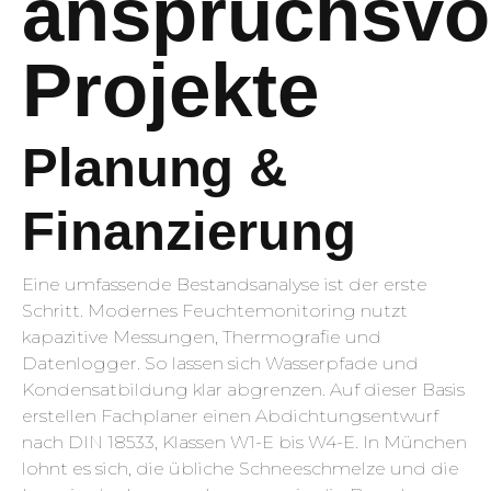
anspruchsvo
Projekte
Planung &
Finanzierung
Eine umfassende Bestandsanalyse ist der erste
Schritt. Modernes Feuchtemonitoring nutzt
kapazitive Messungen, Thermografie und
Datenlogger. So lassen sich Wasserpfade und
Kondensatbildung klar abgrenzen. Auf dieser Basis
erstellen Fachplaner einen Abdichtungsentwurf
nach DIN 18533, Klassen W1-E bis W4-E. In München
lohnt es sich, die übliche Schneeschmelze und die