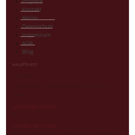
Projekte
Kontakt
Aktion
Datenschutz
Impressum
AGB
Blog
HAUPTINFO
Adresse:
Landsberger Straße 394, 81241 München
Email:
contact@betsa.de
Tel:
+49 (89) 767 01189
© 2025 Betsa GmbH. Alle Rechte vorbehalten