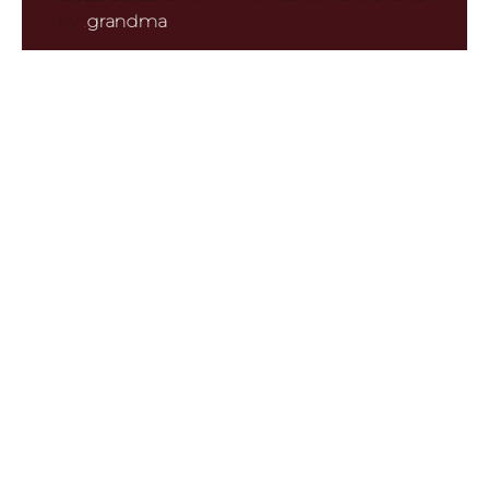
·
by
.
grandma