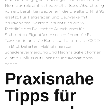
Normativ relevant ist heute DIN 18533 „Abdichtung
von erdberührten Bauteilen“, die die alte DIN 18195
ersetzt. Für Tiefgaragen und Bauwerke mit
drückendem Wasser gilt zusätzlich die WU-
Richtlinie des Deutschen Ausschusses für
Stahlbeton. Eigentümer sollten ferner die EU-
Taxonomie und die Berichtspflichten nach CSRD
im Blick behalten. Maßnahmen zur
Schadensvermeidung und Nachhaltigkeit können
künftig Einfluss auf Finanzierungskonditionen
haben.
Praxisnahe
Tipps für