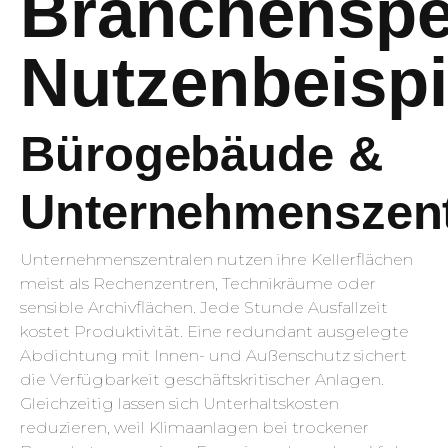
Branchenspe
Nutzenbeispi
Bürogebäude &
Unternehmenszent
Unternehmenszentralen nutzen ihre Kellerflächen
meist als Rechenzentren, Technikräume oder
sensible Archivflächen. Jede Stunde Ausfallzeit
kostet Produktivität. Eine redundant ausgelegte
Abdichtung mit Innen- und Außenschutz sichert
die Verfügbarkeit geschäftskritischer Anlagen.
Gleichzeitig lassen sich Unterhaltskosten
reduzieren, weil Klimaanlagen bei trockener