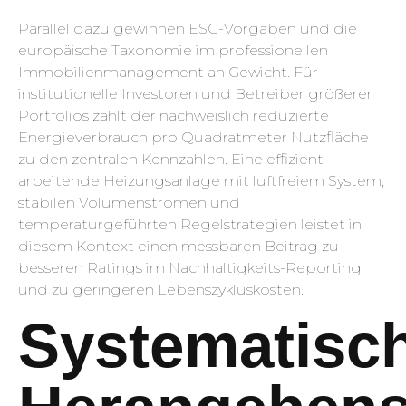
Parallel dazu gewinnen ESG-Vorgaben und die
europäische Taxonomie im professionellen
Immobilienmanagement an Gewicht. Für
institutionelle Investoren und Betreiber größerer
Portfolios zählt der nachweislich reduzierte
Energieverbrauch pro Quadratmeter Nutzfläche
zu den zentralen Kennzahlen. Eine effizient
arbeitende Heizungsanlage mit luftfreiem System,
stabilen Volumenströmen und
temperaturgeführten Regelstrategien leistet in
diesem Kontext einen messbaren Beitrag zu
besseren Ratings im Nachhaltigkeits-Reporting
und zu geringeren Lebenszykluskosten.
Systematisc