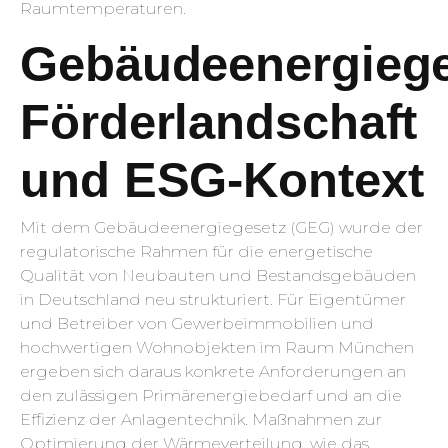
Raumtemperaturen.
Gebäudeenergiege
Förderlandschaft
und ESG-Kontext
Mit dem Gebäudeenergiegesetz (GEG) wurde der
regulatorische Rahmen für die energetische
Qualität von Neubauten und Bestandsgebäuden
in Deutschland neu strukturiert. Für Eigentümer
und Betreiber von Gewerbeimmobilien und
hochwertigen Wohnobjekten im Raum München
ergeben sich daraus konkrete Anforderungen an
den zulässigen Primärenergiebedarf und an die
Effizienz der Anlagentechnik. Maßnahmen zur
Optimierung der Wärmeverteilung, wie das