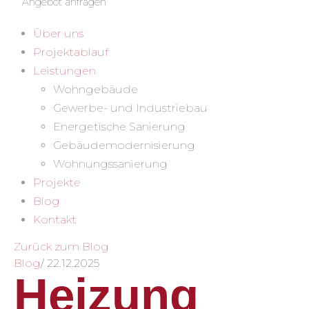
Angebot anfragen
Über uns
Projektablauf
Leistungen
Wohngebäude
Gewerbe- und Industriebau
Energetische Sanierung
Gebäudemodernisierung
Wohnungssanierung
Projekte
Blog
Kontakt
Zurück zum Blog
Blog
/
22.12.2025
Heizung