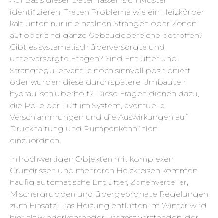
Auf Basis dieser Daten lassen sich Muster
identifizieren: Treten Probleme wie ein Heizkörper
kalt unten nur in einzelnen Strängen oder Zonen
auf oder sind ganze Gebäudebereiche betroffen?
Gibt es systematisch überversorgte und
unterversorgte Etagen? Sind Entlüfter und
Strangregulierventile noch sinnvoll positioniert
oder wurden diese durch spätere Umbauten
hydraulisch überholt? Diese Fragen dienen dazu,
die Rolle der Luft im System, eventuelle
Verschlammungen und die Auswirkungen auf
Druckhaltung und Pumpenkennlinien
einzuordnen.
In hochwertigen Objekten mit komplexen
Grundrissen und mehreren Heizkreisen kommen
häufig automatische Entlüfter, Zonenverteiler,
Mischergruppen und übergeordnete Regelungen
zum Einsatz. Das Heizung entlüften im Winter wird
hier als wiederkehrender Prozess verstanden, der