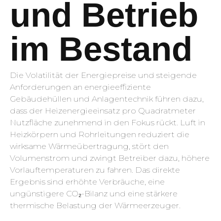
und Betrieb
im Bestand
Die Volatilität der Energiepreise und steigende
Anforderungen an energieeffiziente
Gebäudehüllen und Anlagentechnik führen dazu,
dass der Heizenergieeinsatz pro Quadratmeter
Nutzfläche zunehmend in den Fokus rückt. Luft in
Heizkörpern und Rohrleitungen reduziert die
wirksame Wärmeübertragung, stört den
Volumenstrom und zwingt Betreiber dazu, höhere
Vorlauftemperaturen zu fahren. Das direkte
Ergebnis sind erhöhte Verbräuche, eine
ungünstigere CO₂-Bilanz und eine stärkere
thermische Belastung der Wärmeerzeuger.