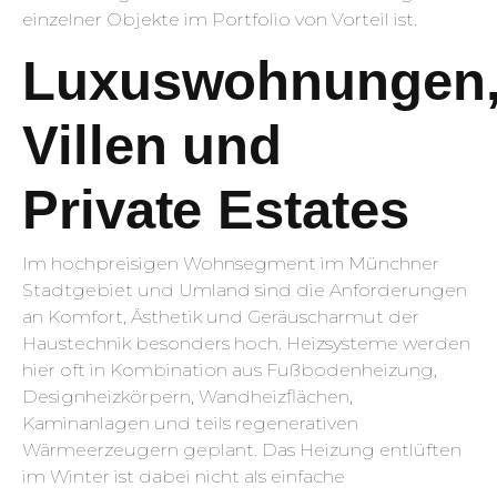
einzelner Objekte im Portfolio von Vorteil ist.
Luxuswohnungen
Villen und
Private Estates
Im hochpreisigen Wohnsegment im Münchner
Stadtgebiet und Umland sind die Anforderungen
an Komfort, Ästhetik und Geräuscharmut der
Haustechnik besonders hoch. Heizsysteme werden
hier oft in Kombination aus Fußbodenheizung,
Designheizkörpern, Wandheizflächen,
Kaminanlagen und teils regenerativen
Wärmeerzeugern geplant. Das Heizung entlüften
im Winter ist dabei nicht als einfache