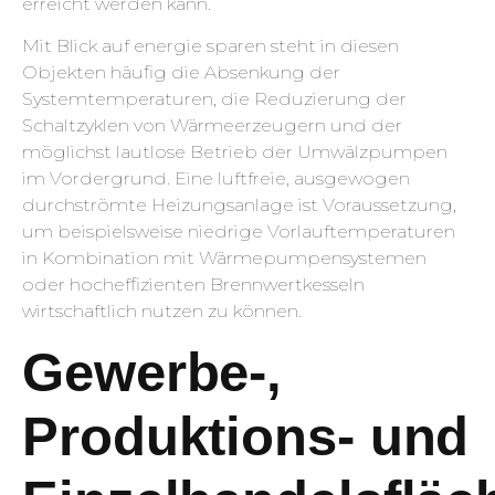
erreicht werden kann.
Mit Blick auf energie sparen steht in diesen
Objekten häufig die Absenkung der
Systemtemperaturen, die Reduzierung der
Schaltzyklen von Wärmeerzeugern und der
möglichst lautlose Betrieb der Umwälzpumpen
im Vordergrund. Eine luftfreie, ausgewogen
durchströmte Heizungsanlage ist Voraussetzung,
um beispielsweise niedrige Vorlauftemperaturen
in Kombination mit Wärmepumpensystemen
oder hocheffizienten Brennwertkesseln
wirtschaftlich nutzen zu können.
Gewerbe-,
Produktions- und