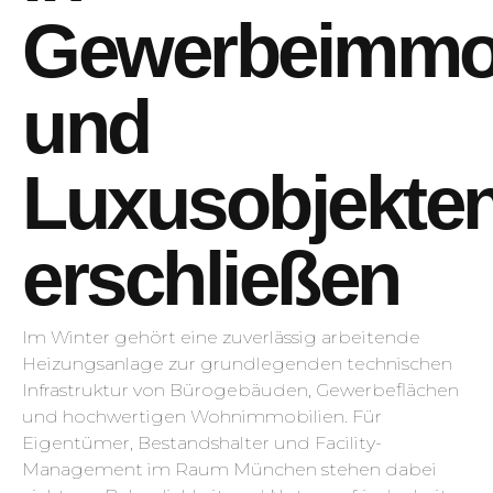
Gewerbeimmob
und
Luxusobjekte
erschließen
Im Winter gehört eine zuverlässig arbeitende
Heizungsanlage zur grundlegenden technischen
Infrastruktur von Bürogebäuden, Gewerbeflächen
und hochwertigen Wohnimmobilien. Für
Eigentümer, Bestandshalter und Facility-
Management im Raum München stehen dabei