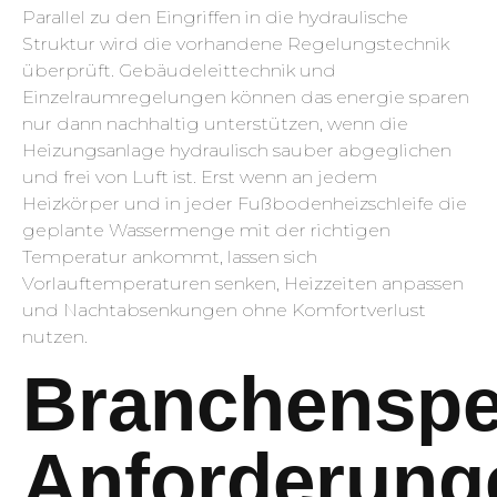
Parallel zu den Eingriffen in die hydraulische
Struktur wird die vorhandene Regelungstechnik
überprüft. Gebäudeleittechnik und
Einzelraumregelungen können das energie sparen
nur dann nachhaltig unterstützen, wenn die
Heizungsanlage hydraulisch sauber abgeglichen
und frei von Luft ist. Erst wenn an jedem
Heizkörper und in jeder Fußbodenheizschleife die
geplante Wassermenge mit der richtigen
Temperatur ankommt, lassen sich
Vorlauftemperaturen senken, Heizzeiten anpassen
und Nachtabsenkungen ohne Komfortverlust
nutzen.
Branchenspe
Anforderung