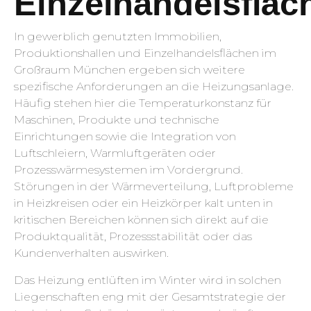
Einzelhandelsfläc
In gewerblich genutzten Immobilien,
Produktionshallen und Einzelhandelsflächen im
Großraum München ergeben sich weitere
spezifische Anforderungen an die Heizungsanlage.
Häufig stehen hier die Temperaturkonstanz für
Maschinen, Produkte und technische
Einrichtungen sowie die Integration von
Luftschleiern, Warmluftgeräten oder
Prozesswärmesystemen im Vordergrund.
Störungen in der Wärmeverteilung, Luftprobleme
in Heizkreisen oder ein Heizkörper kalt unten in
kritischen Bereichen können sich direkt auf die
Produktqualität, Prozessstabilität oder das
Kundenverhalten auswirken.
Das Heizung entlüften im Winter wird in solchen
Liegenschaften eng mit der Gesamtstrategie der