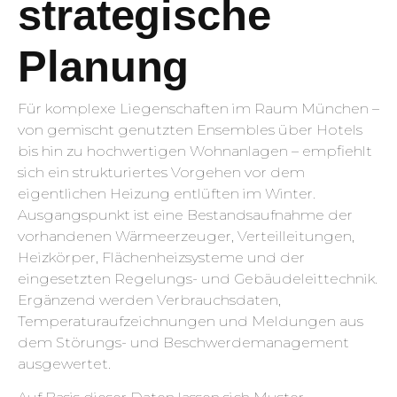
strategische
Planung
Für komplexe Liegenschaften im Raum München –
von gemischt genutzten Ensembles über Hotels
bis hin zu hochwertigen Wohnanlagen – empfiehlt
sich ein strukturiertes Vorgehen vor dem
eigentlichen Heizung entlüften im Winter.
Ausgangspunkt ist eine Bestandsaufnahme der
vorhandenen Wärmeerzeuger, Verteilleitungen,
Heizkörper, Flächenheizsysteme und der
eingesetzten Regelungs- und Gebäudeleittechnik.
Ergänzend werden Verbrauchsdaten,
Temperaturaufzeichnungen und Meldungen aus
dem Störungs- und Beschwerdemanagement
ausgewertet.