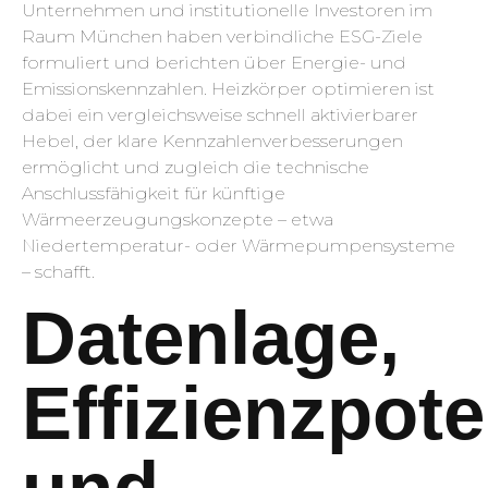
Unternehmen und institutionelle Investoren im
Raum München haben verbindliche ESG-Ziele
formuliert und berichten über Energie- und
Emissionskennzahlen. Heizkörper optimieren ist
dabei ein vergleichsweise schnell aktivierbarer
Hebel, der klare Kennzahlenverbesserungen
ermöglicht und zugleich die technische
Anschlussfähigkeit für künftige
Wärmeerzeugungskonzepte – etwa
Niedertemperatur- oder Wärmepumpensysteme
– schafft.
Datenlage,
Effizienzpote