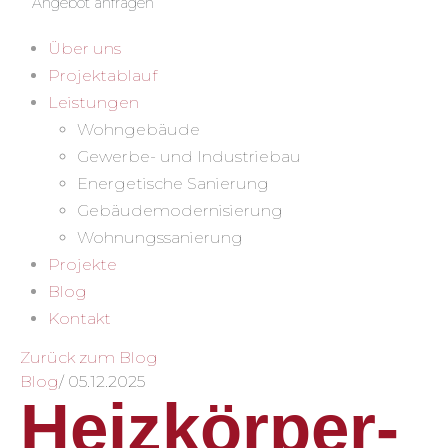
Angebot anfragen
Über uns
Projektablauf
Leistungen
Wohngebäude
Gewerbe- und Industriebau
Energetische Sanierung
Gebäudemodernisierung
Wohnungssanierung
Projekte
Blog
Kontakt
Zurück zum Blog
Blog
/
05.12.2025
Heizkörper-