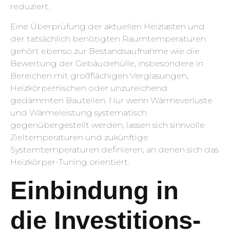
reduziert.
Eine Überprüfung der aktuellen Heizlasten und
der tatsächlich benötigten Raumtemperaturen
gehört ebenso zur Bestandsaufnahme wie die
Bewertung der Gebäudehülle, insbesondere in
Bereichen mit großflächigen Verglasungen,
Heizkörpernischen oder unzureichend
gedämmten Bauteilen. Nur wenn Wärmeverluste
und Wärmeleistung systematisch
gegenübergestellt werden, lassen sich sinnvolle
Zieltemperaturen und zukünftige
Systemtemperaturen definieren, an denen sich das
Heizkörper-Tuning orientiert.
Einbindung in
die Investitions-