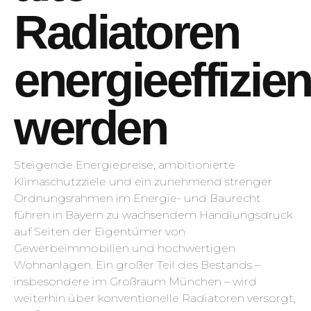
Radiatoren
energieeffizien
werden
Steigende Energiepreise, ambitionierte
Klimaschutzziele und ein zunehmend strenger
Ordnungsrahmen im Energie- und Baurecht
führen in Bayern zu wachsendem Handlungsdruck
auf Seiten der Eigentümer von
Gewerbeimmobilien und hochwertigen
Wohnanlagen. Ein großer Teil des Bestands –
insbesondere im Großraum München – wird
weiterhin über konventionelle Radiatoren versorgt,