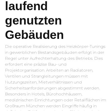
laufend
genutzten
Gebäuden
Die operative Realisierung des Heizkörper-Tunings
in gewerblichen Bestandsgebäuden erfolgt in der
Regel unter Aufrechterhaltung des Betriebs. Dies
erfordert eine präzise Bau- und
Projektorganisation. Arbeiten an Radiatoren,
Ventilen und Strangleitungen müssen mit
Nutzungszeiten, Mietverhältnissen und
Sicherheitsanforderungen abgestimmt werden.
Besonders in Hotels, Bürohochhäusern,
medizinischen Einrichtungen oder Retailflächen im
Großraum München werden Eingriffe häufig in