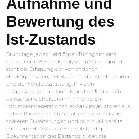
Aufnahme und
Bewertung des
Ist-Zustands
Grundlage jedes Heizkörper-Tunings ist eine
strukturierte Bestandsanalyse. Im Vordergrund
steht die Erfassung der vorhandenen
Heizkörpertypen, der Baujahre, der Anschlussarten
und der Ventilausstattung. In vielen
Liegenschaften im Raum München finden sich
gewachsene Strukturen mit mehreren
Radiatorengenerationen, etwa Gussradiatoren aus
frühen Bauphasen, Stahlplattenheizkörper aus
späteren Erweiterungen und punktuell bereits
erneuerte Heizflächen. Eine vollständige
Dokumentation des Bestands bildet die