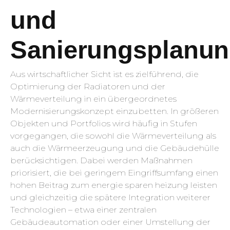
und
Sanierungsplanu
Aus wirtschaftlicher Sicht ist es zielführend, die
Optimierung der Radiatoren und der
Wärmeverteilung in ein übergeordnetes
Modernisierungskonzept einzubetten. In größeren
Objekten und Portfolios wird häufig in Stufen
vorgegangen, die sowohl die Wärmeverteilung als
auch die Wärmeerzeugung und die Gebäudehülle
berücksichtigen. Dabei werden Maßnahmen
priorisiert, die bei geringem Eingriffsumfang einen
hohen Beitrag zum energie sparen heizung leisten
und gleichzeitig die spätere Integration weiterer
Technologien – etwa einer zentralen
Gebäudeautomation oder einer Umstellung der