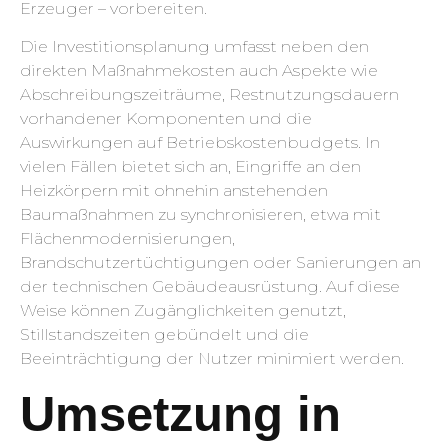
Erzeuger – vorbereiten.
Die Investitionsplanung umfasst neben den
direkten Maßnahmekosten auch Aspekte wie
Abschreibungszeiträume, Restnutzungsdauern
vorhandener Komponenten und die
Auswirkungen auf Betriebskostenbudgets. In
vielen Fällen bietet sich an, Eingriffe an den
Heizkörpern mit ohnehin anstehenden
Baumaßnahmen zu synchronisieren, etwa mit
Flächenmodernisierungen,
Brandschutzertüchtigungen oder Sanierungen an
der technischen Gebäudeausrüstung. Auf diese
Weise können Zugänglichkeiten genutzt,
Stillstandszeiten gebündelt und die
Beeinträchtigung der Nutzer minimiert werden.
Umsetzung in