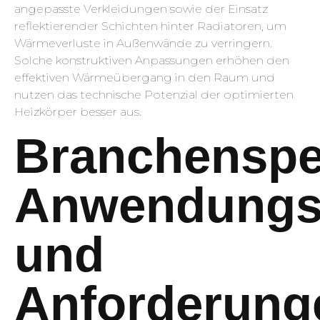
angepasste Verkleidungen sowie der Einsatz
reflektierender Schichten hinter Radiatoren, um
Wärmeverluste in Außenwände zu verringern.
Solche konstruktiven Anpassungen erhöhen den
effektiven Wärmeübergang in den Raum und
nutzen das technische Potenzial der optimierten
Heizkörper besser aus.
Branchenspe
Anwendungsf
und
Anforderung