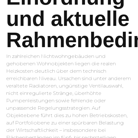
und aktuelle
Rahmenbedi
In zahlreichen Nichtwohngebäuden und
gehobenen Wohnobjekten liegen die realen
Heizkosten deutlich über dem technisch
erreichbaren Niveau. Ursachen sind unter anderem
veraltete Radiatoren, ungünstige Ventilauswahl,
nicht einregulierte Stränge, überhöhte
Pumpenleistungen sowie fehlende oder
unpassende Regelungsstrategien. Auf
Objektebene führt dies zu hohen Betriebskosten,
auf Portfoliobene zu einer spürbaren Belastung
der Wirtschaftlichkeit – insbesondere bei
Flächenbeständen im fünf- bis sechsstelligen