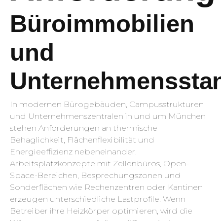
Büroimmobilien
und
Unternehmenssta
In modernen Bürogebäuden, Campusstrukturen
und Unternehmenszentralen in und um München
stehen Anforderungen an thermische
Behaglichkeit, Flächenflexibilität und
Energieeffizienz nebeneinander.
Arbeitsplatzkonzepte mit Zellenbüros, Open-
Space-Bereichen, Besprechungszonen und
Sonderflächen wie Rechenzentren oder Kantinen
erzeugen unterschiedliche Lastprofile. Wenn
Betreiber ihre Heizkörper optimieren, wird die