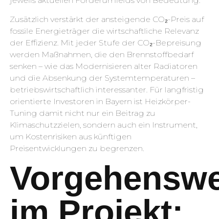
jeweils aktuellen Förderumfelds von Bedeutung.
Zusätzlich verstärkt der ansteigende CO₂-Preis auf
fossile Energieträger die wirtschaftliche Relevanz
der Effizienz. Mit jeder Stufe der CO₂-Bepreisung
werden Maßnahmen, die den Brennstoffbedarf
senken – wie das Modernisieren alter Radiatoren
und die Absenkung der Systemtemperaturen –
betriebswirtschaftlich interessanter. Für langfristig
orientierte Investoren in Bayern ist Heizkörper-
Tuning damit nicht nur ein Beitrag zu
Klimaschutzzielen, sondern auch ein Instrument,
um Kostenrisiken aus künftigen
Preisentwicklungen zu begrenzen.
Vorgehenswe
im Projekt: