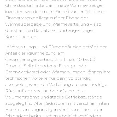
ohne dass unmittelbar in neue Wärmeerzeuger
investiert werden muss. Ein relevanter Teil dieser
Einsparreserven liegt auf der Ebene der
Wärmeübergabe und Wärmeverteilung – also
direkt an den Radiatoren und zugehörigen
Komponenten.
In Verwaltungs- und Bürogebäuden beträgt der
Anteil der Raumheizung am
Gesamtenergieverbrauch oftmals 40 bis 60
Prozent. Selbst moderne Erzeuger wie
Brennwertkessel oder Wärmepumpen können ihre
technischen Vorteile nur dann vollständig
ausspielen, wenn die Verteilung auf eine niedrige
Rücklauftemperatur, bedarfsgerechte
Volumenströme und stabile Betriebszustände
ausgelegt ist. Alte Radiatoren mit verschlammten
Heizkreisen, ungünstigen Ventilkennlinien oder
fehlendem hydraulischen Abgleich verhindern