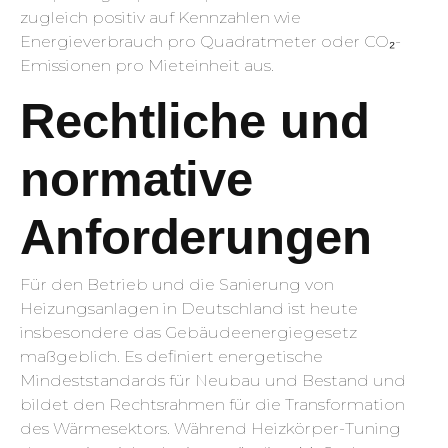
zugleich positiv auf Kennzahlen wie
Energieverbrauch pro Quadratmeter oder CO₂-
Emissionen pro Mieteinheit aus.
Rechtliche und
normative
Anforderungen
Für den Betrieb und die Sanierung von
Heizungsanlagen in Deutschland ist heute
insbesondere das Gebäudeenergiegesetz
maßgeblich. Es definiert energetische
Mindeststandards für Neubau und Bestand und
bildet den Rechtsrahmen für die Transformation
des Wärmesektors. Während Heizkörper-Tuning