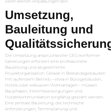
vielen kleinen Anpassungen sein.
Umsetzung,
Bauleitung und
Qualitätssicherun
Die Umsetzung anspruchsvoller GEG-konformer
Sanierungen erfordert eine professionelle
Bauleitung und abgestimmte
Projektorganisation. Gerade in Bestandsgebäuden
mit laufendem Betrieb – etwa in Bürogebäuden,
Hotels oder exklusiven Wohnanlagen – müssen
Bauphasen, Interimsversorgungen und
Nutzerkommunikation sorgfältig geplant werden.
Eine zentrale Bauleitung, die technische
Anforderungen, Terminplanung und