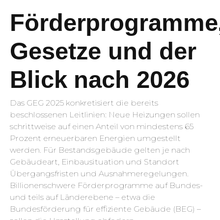
Förderprogramme
Gesetze und der
Blick nach 2026
Das GEG 2025 konkretisiert die bereits
beschlossenen Leitlinien: Neue Heizungen sollen
schrittweise auf einen Anteil von mindestens 65
Prozent erneuerbaren Energien umgestellt
werden. Für Bestandsgebäude gelten je nach
Gebäudeart, Einbausituation und Standort
Übergangsfristen und Ausnahmeregelungen.
Billionenschwere Förderprogramme auf Bundes-
und teils auf Länderebene – etwa die
Bundesförderung für effiziente Gebäude (BEG) –