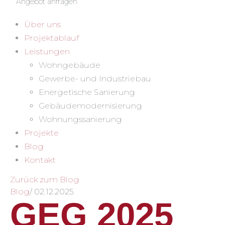
Angebot anfragen
Über uns
Projektablauf
Leistungen
Wohngebäude
Gewerbe- und Industriebau
Energetische Sanierung
Gebäudemodernisierung
Wohnungssanierung
Projekte
Blog
Kontakt
Zurück zum Blog
Blog
/
02.12.2025
GEG 2025