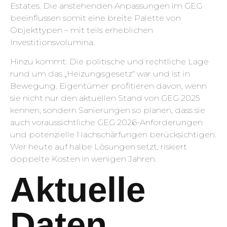
Estates. Die anstehenden Anpassungen im GEG
beeinflussen somit eine breite Palette von
Objekttypen – mit teils erheblichen
Investitionsvolumina.
Hinzu kommt: Die politische und rechtliche Lage
rund um das „Heizungsgesetz“ war und ist in
Bewegung. Eigentümer profitieren davon, wenn
sie nicht nur den aktuellen Stand von GEG 2025
kennen, sondern Sanierungen so planen, dass sie
auch voraussichtliche GEG 2026-Anforderungen
und potenzielle Nachschärfungen berücksichtigen.
Wer heute auf halbe Lösungen setzt, riskiert
doppelte Kosten in wenigen Jahren.
Aktuelle
Daten,