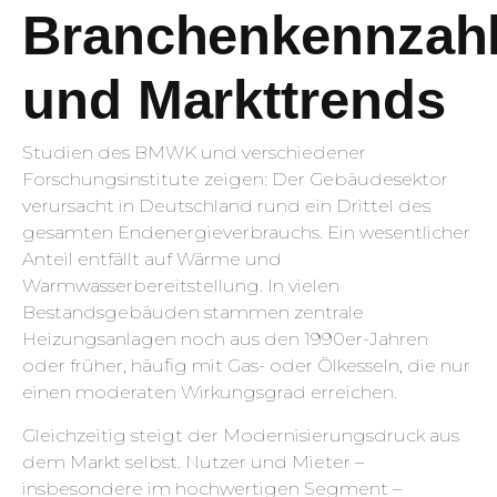
Branchenkennzah
und Markttrends
Studien des BMWK und verschiedener
Forschungsinstitute zeigen: Der Gebäudesektor
verursacht in Deutschland rund ein Drittel des
gesamten Endenergieverbrauchs. Ein wesentlicher
Anteil entfällt auf Wärme und
Warmwasserbereitstellung. In vielen
Bestandsgebäuden stammen zentrale
Heizungsanlagen noch aus den 1990er-Jahren
oder früher, häufig mit Gas- oder Ölkesseln, die nur
einen moderaten Wirkungsgrad erreichen.
Gleichzeitig steigt der Modernisierungsdruck aus
dem Markt selbst. Nutzer und Mieter –
insbesondere im hochwertigen Segment –