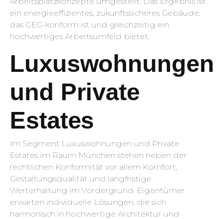
Arbeitsplatzkonzepte umgestellt. Das Ergebnis ist
ein energieeffizientes, zukunftssicheres Gebäude,
das GEG-konform ist und gleichzeitig ein
hochwertiges Arbeitsumfeld bietet.
Luxuswohnungen
und Private
Estates
Im Segment Luxuswohnungen und Private
Estates im Raum München stehen neben der
rechtlichen Konformität vor allem Komfort,
Gestaltungsqualität und langfristige
Werterhaltung im Vordergrund. Eigentümer
erwarten individuelle Lösungen, die sich
harmonisch in hochwertige Architektur und