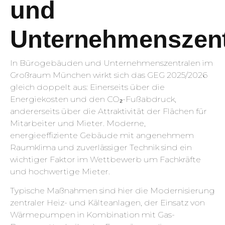
und
Unternehmenszent
In Bürogebäuden und Unternehmenszentralen im
Großraum München wirkt sich das GEG 2025/2026
gleich doppelt aus: Einerseits über die
Energiekosten und den CO₂-Fußabdruck,
andererseits über die Attraktivität der Flächen für
Mitarbeiter und Mieter. Moderne,
energieeffiziente Gebäude mit angenehmem
Raumklima und zuverlässiger Technik sind ein
wichtiger Faktor im Wettbewerb um Fachkräfte
und hochwertige Mieter.
Typische Maßnahmen sind hier die Modernisierung
zentraler Heiz- und Kälteanlagen, der Einsatz von
Wärmepumpen in Kombination mit Gas-