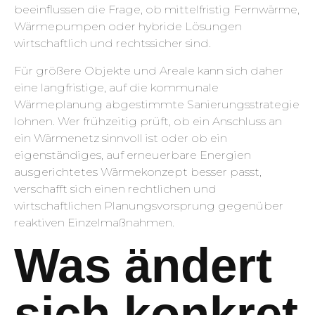
beeinflussen die Frage, ob mittelfristig Fernwärme,
Wärmepumpen oder hybride Lösungen
wirtschaftlich und rechtssicher sind.
Für größere Objekte und Areale kann sich daher
eine langfristige, auf die kommunale
Wärmeplanung abgestimmte Sanierungsstrategie
lohnen. Wer frühzeitig prüft, ob ein Anschluss an
ein Wärmenetz sinnvoll ist oder ob ein
eigenständiges, auf erneuerbare Energien
ausgerichtetes Wärmekonzept besser passt,
verschafft sich einen rechtlichen und
wirtschaftlichen Planungsvorsprung gegenüber
reaktiven Einzelmaßnahmen.
Was ändert
sich konkret