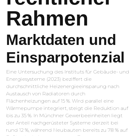
Rahmen
Marktdaten und
Einsparpotenzial
Eine Untersuchung des Instituts für Gebäude- und
Energiesysteme (2023) beziffert die
durchschnittliche Heizenergieeinsparung nach
Austausch von Radiatoren durch
Flächenheizungen auf 15 %. Wird parallel eine
Wärmepumpe integriert, steigt die Reduktion auf
bis zu 35 %. In Münchner Gewerbeeinheiten liegt
der Anteil nachgerüsteter Systeme derzeit bei
rund 12 %, während Neubauten bereits zu 78 % auf