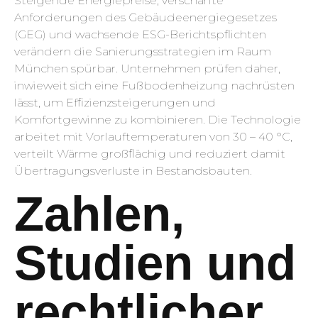
Steigende Energiepreise, verschärfte
Anforderungen des Gebäudeenergiegesetzes
(GEG) und wachsende ESG-Berichtspflichten
verändern die Sanierungsstrategien im Raum
München spürbar. Unternehmen prüfen daher,
inwieweit sich eine Fußbodenheizung nachrüsten
lässt, um Effizienzsteigerungen und
Komfortgewinne zu kombinieren. Die Technologie
arbeitet mit Vorlauftemperaturen von 30 – 40 °C,
verteilt Wärme großflächig und reduziert damit
Übertragungsverluste in Bestandsbauten.
Zahlen,
Studien und
rechtlicher