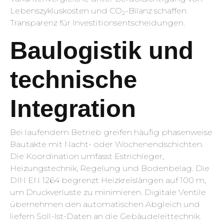
Lebenszykluskosten und CO
-Bilanz schaffen
2
Transparenz für Investitionsentscheidungen.
Baulogistik und
technische
Integration
Bei laufendem Betrieb greifen häufig phasenweise
Bautakte mit Nacht- oder Wochenendschichten.
Die Koordination umfasst Estrichleger,
Heizungstechnik, Regelung und Bodenbelag. Die
DIN EN 1264 begrenzt Heizkreis­längen auf 100 m,
um Druckverluste zu minimieren. Digitale Ventile
übernehmen den automatischen Abgleich und
liefern Soll-Ist-Daten an die Gebäudeleittechnik.