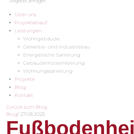
Angebot anfragen
Über uns
Projektablauf
Leistungen
Wohngebäude
Gewerbe- und Industriebau
Energetische Sanierung
Gebäudemodernisierung
Wohnungssanierung
Projekte
Blog
Kontakt
Zurück zum Blog
Blog
/
27.08.2025
Fußbodenhe