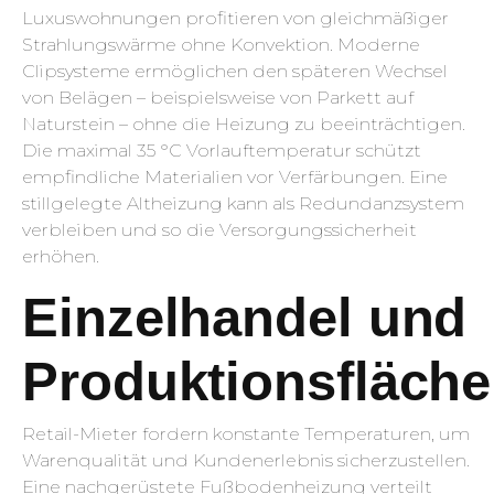
Luxuswohnungen profitieren von gleichmäßiger
Strahlungswärme ohne Konvektion. Moderne
Clipsysteme ermöglichen den späteren Wechsel
von Belägen – beispielsweise von Parkett auf
Naturstein – ohne die Heizung zu beeinträchtigen.
Die maximal 35 °C Vorlauftemperatur schützt
empfindliche Materialien vor Verfärbungen. Eine
stillgelegte Altheizung kann als Redundanzsystem
verbleiben und so die Versorgungssicherheit
erhöhen.
Einzelhandel und
Produktionsfläch
Retail-Mieter fordern konstante Temperaturen, um
Warenqualität und Kundenerlebnis sicherzustellen.
Eine nachgerüstete Fußbodenheizung verteilt