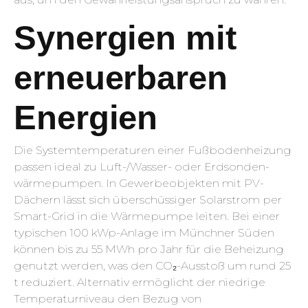
Synergien mit
erneuerbaren
Energien
Die Systemtemperaturen einer Fußbodenheizung
passen ideal zu Luft-/Wasser- oder Erdsonden­
wärme­pumpen. In Gewerbeobjekten mit PV-
Dächern lässt sich überschüssiger Solarstrom per
Smart-Grid in die Wärmepumpe leiten. Bei einer
typischen 100 kWp-Anlage im Münchner Süden
können bis zu 55 MWh pro Jahr für die Beheizung
genutzt werden, was den CO₂-Ausstoß um rund 25
t reduziert. Alternativ ermöglicht der niedrige
Temperaturniveau den Bezug von