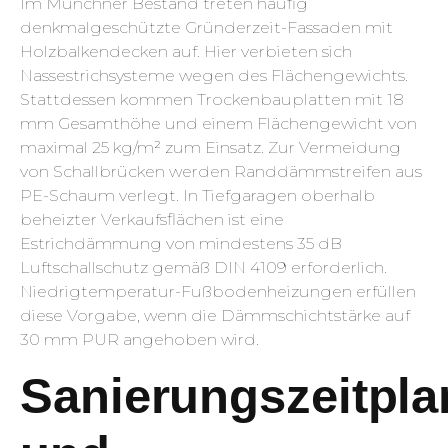
Im Münchner Bestand treten häufig
denkmalgeschützte Gründerzeit-Fassaden mit
Holzbalkendecken auf. Hier verbieten sich
Nassestrichsysteme wegen des Flächengewichts.
Stattdessen kommen Trockenbauplatten mit 18
mm Gesamthöhe und einem Flächengewicht von
maximal 25 kg/m² zum Einsatz. Zur Vermeidung
von Schallbrücken werden Randdämmstreifen aus
PE-Schaum verlegt. In Tiefgaragen oberhalb
beheizter Verkaufsflächen ist eine
Estrichdämmung von mindestens 35 dB
Luftschallschutz gemäß DIN 4109 erforderlich.
Niedrigtemperatur-Fußbodenheizungen erfüllen
diese Vorgabe, wenn die Dämmschichtstärke auf
30 mm PUR angehoben wird.
Sanierungszeitpla