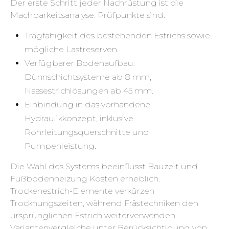
Der erste Schritt jeder Nachrüstung ist die
Machbarkeitsanalyse. Prüfpunkte sind:
Tragfähigkeit des bestehenden Estrichs sowie
mögliche Lastreserven.
Verfügbarer Bodenaufbau:
Dünnschichtsysteme ab 8 mm,
Nassestrichlösungen ab 45 mm.
Einbindung in das vorhandene
Hydraulikkonzept, inklusive
Rohrleitungsquerschnitte und
Pumpenleistung.
Die Wahl des Systems beeinflusst Bauzeit und
Fußbodenheizung Kosten erheblich.
Trockenestrich-Elemente verkürzen
Trocknungszeiten, während Frästechniken den
ursprünglichen Estrich weiterverwenden.
Variantenvergleiche unter Berücksichtigung von