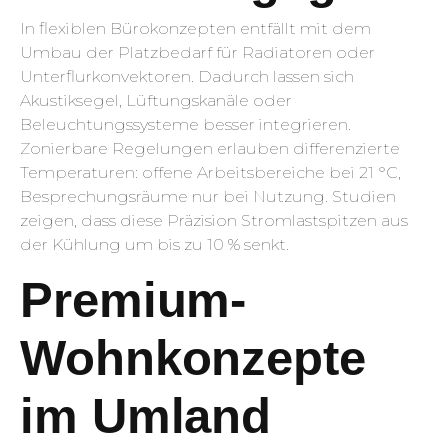
In flexiblen Bürokonzepten entfällt mit dem
Umbau der Platzbedarf für Radiatoren oder
Unterflurkonvektoren. Dadurch lassen sich
Akustiksegel, Lüftungskanäle oder
Beleuchtungssysteme besser integrieren.
Zonierbare Regelungen erlauben differenzierte
Temperaturen: offene Arbeitsbereiche bei 21 °C,
Besprechungsräume nur bei Nutzung. Studien
zeigen, dass diese Präzision Stromlastspitzen aus
der Kühlung um bis zu 10 % senkt.
Premium-
Wohnkonzepte
im Umland