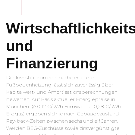
Wirtschaftlichkei
und
Finanzierung
Die Investition in eine nachgerüstete
Fußbodenheizung lässt sich zuverlässig über
Kapitalwert- und Amortisationsberechnungen
bewerten. Auf Basis aktueller Energiepreise in
München (Ø 0,12 €/kWh Fernwärme, 0,28 €/kWh
Erdgas) ergeben sich je nach Gebäudezustand
Pay-back-Zeiten zwischen sechs und elf Jahren.
Werden BEG-Zuschüsse sowie zinsvergünstigte