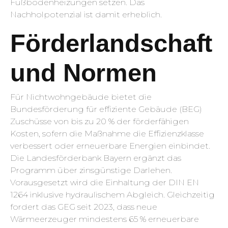
Fußbodenheizungen setzen. Das
Nachholpotenzial ist damit erheblich.
Förderlandschaft
und Normen
Für Nichtwohngebäude bietet die
Bundesförderung für effiziente Gebäude (BEG)
Zuschüsse von bis zu 20 % der förderfähigen
Kosten, sofern die Maßnahme die Effizienzklasse
verbessert oder erneuerbare Energien einbindet.
Die Landesförderbank Bayern ergänzt das
Programm über zinsgünstige Darlehen.
Vorausgesetzt wird die Einhaltung der DIN EN
1264 inklusive hydraulischem Abgleich. Gleichzeitig
fordert das GEG seit 2023, dass neue
Wärmeerzeuger mindestens 65 % erneuerbare