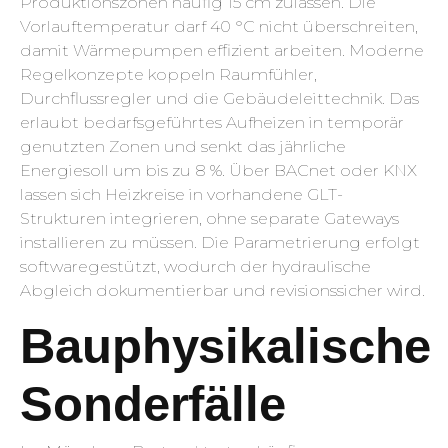
Produktionszonen häufig 15 cm zulassen. Die
Vorlauftemperatur darf 40 °C nicht überschreiten,
damit Wärmepumpen effizient arbeiten. Moderne
Regelkonzepte koppeln Raumfühler,
Durchflussregler und die Gebäudeleittechnik. Das
erlaubt bedarfsgeführtes Aufheizen in temporär
genutzten Zonen und senkt das jährliche
Energiesoll um bis zu 8 %. Über BACnet oder KNX
lassen sich Heizkreise in vorhandene GLT-
Strukturen integrieren, ohne separate Gateways
installieren zu müssen. Die Parametrierung erfolgt
softwaregestützt, wodurch der hydraulische
Abgleich dokumentierbar und revisionssicher wird.
Bauphysikalische
Sonderfälle