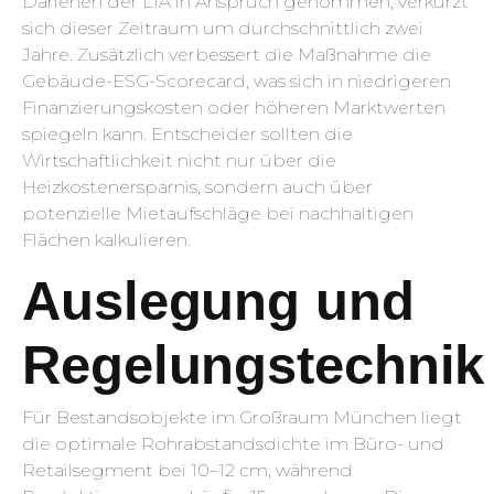
Darlehen der LfA in Anspruch genommen, verkürzt
sich dieser Zeitraum um durchschnittlich zwei
Jahre. Zusätzlich verbessert die Maßnahme die
Gebäude-ESG-Scorecard, was sich in niedrigeren
Finanzierungskosten oder höheren Marktwerten
spiegeln kann. Entscheider sollten die
Wirtschaftlichkeit nicht nur über die
Heizkostenersparnis, sondern auch über
potenzielle Mietauf­schläge bei nachhaltigen
Flächen kalkulieren.
Auslegung und
Regelungstechnik
Für Bestandsobjekte im Großraum München liegt
die optimale Rohrabstandsdichte im Büro- und
Retailsegment bei 10–12 cm, während