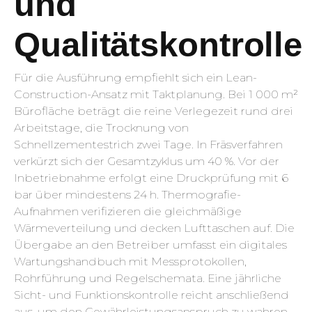
und
Qualitätskontrolle
Für die Ausführung empfiehlt sich ein Lean-
Construction-Ansatz mit Taktplanung. Bei 1 000 m²
Bürofläche beträgt die reine Verlegezeit rund drei
Arbeitstage, die Trocknung von
Schnellzementestrich zwei Tage. In Fräsverfahren
verkürzt sich der Gesamtzyklus um 40 %. Vor der
Inbetriebnahme erfolgt eine Druckprüfung mit 6
bar über mindestens 24 h. Thermografie-
Aufnahmen verifizieren die gleichmäßige
Wärmeverteilung und decken Lufttaschen auf. Die
Übergabe an den Betreiber umfasst ein digitales
Wartungshandbuch mit Messprotokollen,
Rohrführung und Regelschemata. Eine jährliche
Sicht- und Funktionskontrolle reicht anschließend
aus, um den Gewährleistungsanspruch zu wahren.