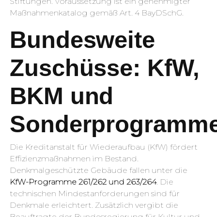
Stiftungen. Voraussetzung ist ein genehmigter
Maßnahmenkatalog gemäß Art. 4 BayDSchG.
Bundesweite
Zuschüsse: KfW,
BKM und
Sonderprogramm
Die Kreditanstalt für Wiederaufbau (KfW) fördert
Effizienzmaßnahmen im Bestand.
Denkmalgeschützte Gebäude fallen unter die
KfW-Programme 261/262 und 263/264
. Die
technischen Mindestanforderungen sind für
Denkmale erleichtert. Zusätzlich vergibt die
Beauftragte der Bundesregierung für Kultur und