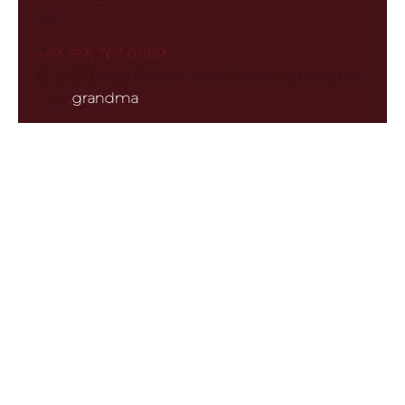
Tel:
+49 (89) 767 01189
© 2025 Betsa GmbH. Alle Rechte vorbehalten
·
by
.
grandma