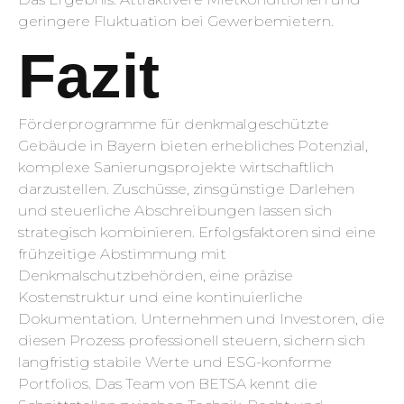
geringere Fluktuation bei Gewerbemietern.
Fazit
Förderprogramme für denkmalgeschützte
Gebäude in Bayern bieten erhebliches Potenzial,
komplexe Sanierungsprojekte wirtschaftlich
darzustellen. Zuschüsse, zinsgünstige Darlehen
und steuerliche Abschreibungen lassen sich
strategisch kombinieren. Erfolgsfaktoren sind eine
frühzeitige Abstimmung mit
Denkmalschutzbehörden, eine präzise
Kostenstruktur und eine kontinuierliche
Dokumentation. Unternehmen und Investoren, die
diesen Prozess professionell steuern, sichern sich
langfristig stabile Werte und ESG-konforme
Portfolios. Das Team von BETSA kennt die