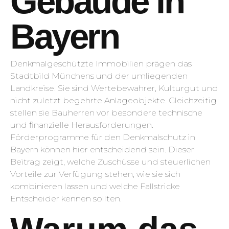
Gebäude in
Bayern
Denkmalgeschützte Immobilien prägen das
Stadtbild Münchens und der umliegenden
Landkreise. Sie sind Wertebewahrer, Kulturgut und
nicht zuletzt begehrte Anlageobjekte. Gleichzeitig
stellen sie Bauherren vor besondere technische
und finanzielle Herausforderungen.
Förderprogramme für den Denkmalschutz in
Bayern können hier entscheidend sein. Dieser
Beitrag zeigt, welche Zuschüsse und steuerlichen
Vorteile zur Verfügung stehen, wie sie sich
kombinieren lassen und welche Fallstricke
Entscheider kennen sollten.