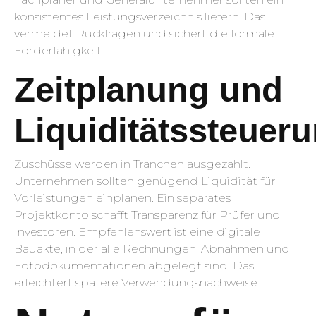
konsistentes Leistungsverzeichnis liefern. Das
vermeidet Rückfragen und sichert die formale
Förderfähigkeit.
Zeitplanung und
Liquiditätssteuer
Zuschüsse werden in Tranchen ausgezahlt.
Unternehmen sollten genügend Liquidität für
Vorleistungen einplanen. Ein separates
Projektkonto schafft Transparenz für Prüfer und
Investoren. Empfehlenswert ist eine digitale
Bauakte, in der alle Rechnungen, Abnahmen und
Fotodokumentationen abgelegt sind. Das
erleichtert spätere Verwendungsnachweise.