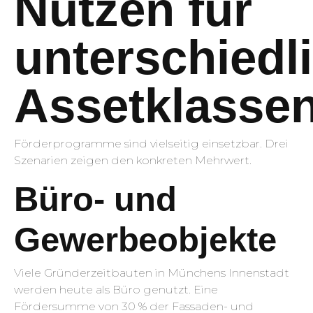
Nutzen für
unterschiedl
Assetklasse
Förderprogramme sind vielseitig einsetzbar. Drei
Szenarien zeigen den konkreten Mehrwert.
Büro- und
Gewerbeobjekte
Viele Gründerzeitbauten in Münchens Innenstadt
werden heute als Büro genutzt. Eine
Fördersumme von 30 % der Fassaden- und