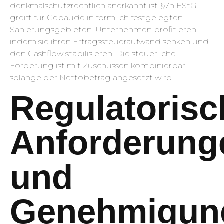
denkmalschutzrechtlich anerkannt ist. §7h EStG
greift für Gebäude in förmlich festgelegten
Sanierungsgebieten. Unternehmen profitieren,
indem sie ihren Ertragssteueraufwand senken und
den Cashflow stabilisieren. Die steuerliche
Förderung ist mit Zuschüssen kombinierbar,
solange der Nettobetrag angesetzt wird.
Regulatorisc
Anforderung
und
Genehmigun