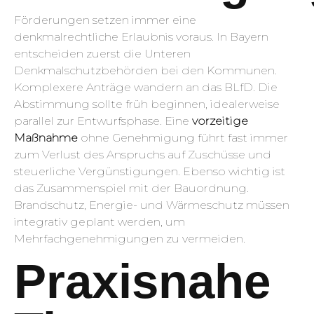
Förderungen setzen immer eine
denkmalrechtliche Erlaubnis voraus. In Bayern
entscheiden zuerst die Unteren
Denkmalschutzbehörden bei den Kommunen.
Komplexere Anträge wandern an das BLfD. Die
Abstimmung sollte früh beginnen, idealerweise
parallel zur Entwurfsphase. Eine
vorzeitige
Maßnahme
ohne Genehmigung führt fast immer
zum Verlust des Anspruchs auf Zuschüsse und
steuerliche Vergünstigungen. Ebenso wichtig ist
das Zusammenspiel mit der Bauordnung.
Brandschutz, Energie- und Wärmeschutz müssen
integrativ geplant werden, um
Mehrfachgenehmigungen zu vermeiden.
Praxisnahe