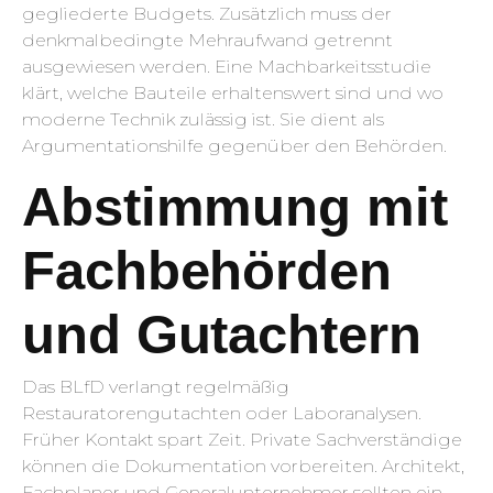
gegliederte Budgets. Zusätzlich muss der
denkmalbedingte Mehraufwand getrennt
ausgewiesen werden. Eine Machbarkeitsstudie
klärt, welche Bauteile erhaltenswert sind und wo
moderne Technik zulässig ist. Sie dient als
Argumentationshilfe gegenüber den Behörden.
Abstimmung mit
Fachbehörden
und Gutachtern
Das BLfD verlangt regelmäßig
Restauratorengutachten oder Laboranalysen.
Früher Kontakt spart Zeit. Private Sachverständige
können die Dokumentation vorbereiten. Architekt,
Fachplaner und Generalunternehmer sollten ein