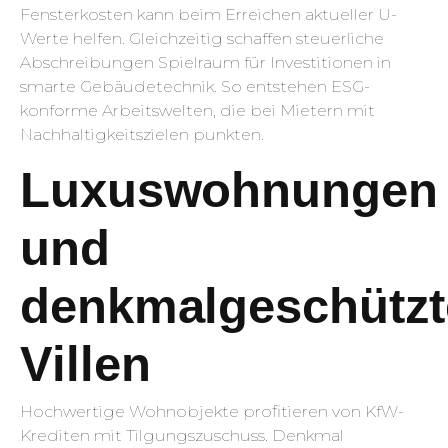
Fensterkosten kann beim Erreichen aktueller U-
Werte helfen. Gleichzeitig schaffen steuerliche
Abschreibungen Spielraum für Investitionen in
smarte Gebäudetechnik. So entstehen ESG-
konforme Arbeitswelten, die bei Mietern mit
Nachhaltigkeitszielen punkten.
Luxuswohnungen
und
denkmalgeschützt
Villen
Hochwertige Wohnobjekte profitieren von KfW-
Krediten mit Tilgungszuschuss. Denkmal