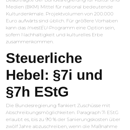
Medien (BKM) Mittel für national bedeutende
Kulturdenkmale. Projektvolumen von 200.000
Euro aufwärts sind üblich. Für größere Vorhaben
kann das
InvestEU
-Programm eine Option sein,
sofern Nachhaltigkeit und kulturelles Erbe
zusammenkommen.
Steuerliche
Hebel: §7i und
§7h EStG
Die Bundesregierung flankiert Zuschüsse mit
Abschreibungsmöglichkeiten. Paragraph 7i EStG
erlaubt es, bis zu 90 % der Sanierungskosten über
zwölf Jahre abzuschreiben, wenn die Maßnahme