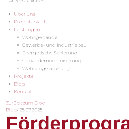
Angebot anfragen
Über uns
Projektablauf
Leistungen
Wohngebäude
Gewerbe- und Industriebau
Energetische Sanierung
Gebäudemodernisierung
Wohnungssanierung
Projekte
Blog
Kontakt
Zurück zum Blog
Blog
/
25.07.2025
Förderprog