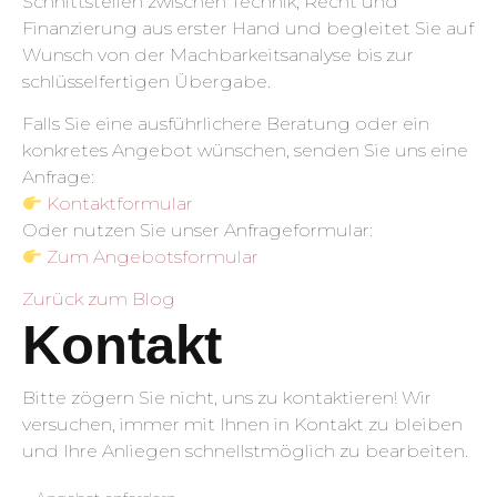
Schnittstellen zwischen Technik, Recht und
Finanzierung aus erster Hand und begleitet Sie auf
Wunsch von der Machbarkeitsanalyse bis zur
schlüsselfertigen Übergabe.
Falls Sie eine ausführlichere Beratung oder ein
konkretes Angebot wünschen, senden Sie uns eine
Anfrage:
Kontaktformular
Oder nutzen Sie unser Anfrageformular:
Zum Angebotsformular
Zurück zum Blog
Kontakt
Bitte zögern Sie nicht, uns zu kontaktieren! Wir
versuchen, immer mit Ihnen in Kontakt zu bleiben
und Ihre Anliegen schnellstmöglich zu bearbeiten.