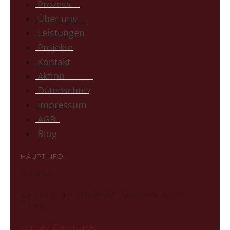
Prozess
Über uns
Leistungen
Projekte
Kontakt
Aktion
Datenschutz
Impressum
AGB
Blog
HAUPTINFO
Adresse:
Landsberger Straße 394, 81241 München
Email:
contact@betsa.de