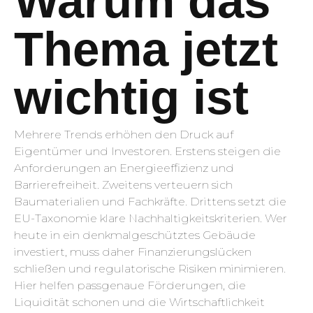
Warum das
Thema jetzt
wichtig ist
Mehrere Trends erhöhen den Druck auf
Eigentümer und Investoren. Erstens steigen die
Anforderungen an Energieeffizienz und
Barrierefreiheit. Zweitens verteuern sich
Baumaterialien und Fachkräfte. Drittens setzt die
EU-Taxonomie klare Nachhaltigkeitskriterien. Wer
heute in ein denkmalgeschütztes Gebäude
investiert, muss daher Finanzierungslücken
schließen und regulatorische Risiken minimieren.
Hier helfen passgenaue Förderungen, die
Liquidität schonen und die Wirtschaftlichkeit