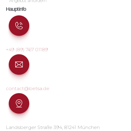
Angebot anfordern
Hauptinfo
+49 (89) 767 01189
contact@betsa.de
Landsberger Straße 394, 81241 München