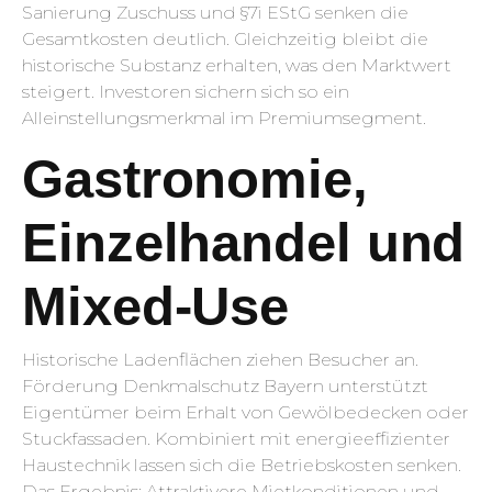
Sanierung Zuschuss und §7i EStG senken die
Gesamtkosten deutlich. Gleichzeitig bleibt die
historische Substanz erhalten, was den Marktwert
steigert. Investoren sichern sich so ein
Alleinstellungsmerkmal im Premiumsegment.
Gastronomie,
Einzelhandel und
Mixed-Use
Historische Ladenflächen ziehen Besucher an.
Förderung Denkmalschutz Bayern unterstützt
Eigentümer beim Erhalt von Gewölbedecken oder
Stuckfassaden. Kombiniert mit energieeffizienter
Haustechnik lassen sich die Betriebskosten senken.
Das Ergebnis: Attraktivere Mietkonditionen und