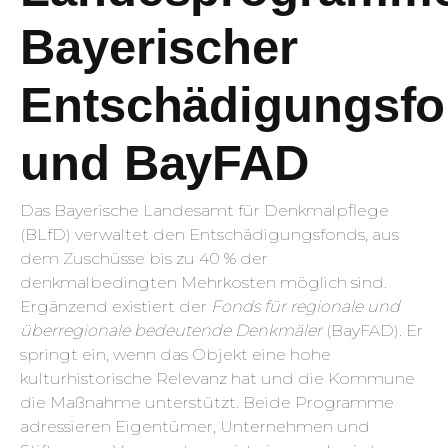
Bayerischer
Entschädigungsf
und BayFAD
Das Bayerische Landesamt für Denkmalpflege
(BLfD) verwaltet den Entschädigungsfonds, aus
dem Zuschüsse bis zu 40 % der
denkmalbedingten Mehrkosten möglich sind.
Ergänzend existiert der
Fonds für regionale und
überregionale bedeutende Denkmäler
(BayFAD). Er
springt ein, wenn das Objekt eine hohe
kulturhistorische Relevanz hat und die Kommune
die Maßnahme unterstützt. Beide Programme
adressieren Eigentümer, Unternehmen und