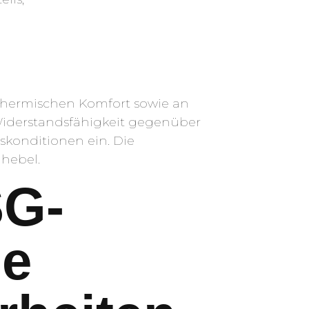
 thermischen Komfort sowie an
Widerstandsfähigkeit gegenüber
skonditionen ein. Die
lhebel.
SG-
le