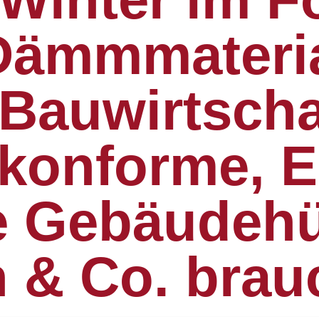
Dämmmateria
Bauwirtschaf
-konforme, 
e Gebäudehü
 & Co. brau