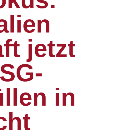
lien
t jetzt
ESG-
llen in
cht