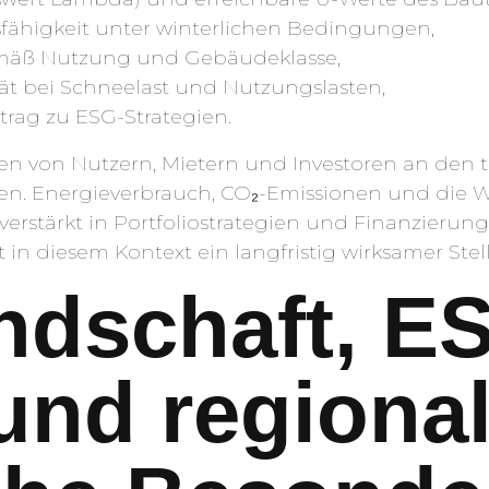
fähigkeit unter winterlichen Bedingungen,
mäß Nutzung und Gebäudeklasse,
tät bei Schneelast und Nutzungslasten,
rag zu ESG-Strategien.
gen von Nutzern, Mietern und Investoren an den
ten. Energieverbrauch, CO₂-Emissionen und die 
erstärkt in Portfoliostrategien und Finanzierung
n diesem Kontext ein langfristig wirksamer Stel
ndschaft, E
und regiona