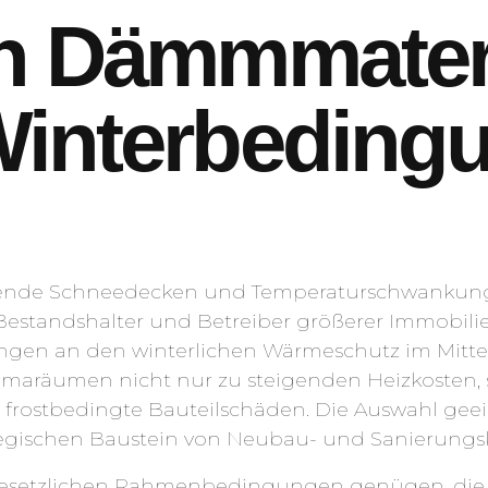
n Dämmmateri
Winterbedingu
tende Schneedecken und Temperaturschwankungen
, Bestandshalter und Betreiber größerer Immobi
ungen an den winterlichen Wärmeschutz im Mit
limaräumen nicht nur zu steigenden Heizkosten,
frostbedingte Bauteilschäden. Die Auswahl gee
tegischen Baustein von Neubau- und Sanierungs
gesetzlichen Rahmenbedingungen genügen, die E