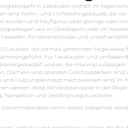
ergiebedarfs in Gebäuden entfällt im bayerisch
fen sind Wohn- und Nichtwohngebäude, die vor 
et wurden und häufig nur über geringe oder 
izgradtagen, wie in Oberbayern oder im Voralpenl
, Fassaden, Fensteranschlüsse und unbehandelte
G) wurden die vormals getrennten Regelwerke 
usammengeführt. Für Neubauten und umfassende
ärenergiebedarf und an die maximal zulässige
n, Dächern und obersten Geschossdecken sind Zi
k und Nutzungskonzept nachzuweisen sind. Im 
werden diese Mindeststandards in der Regel 
 Transaktion und Zertifizierung zu erzielen.
s Dämmmaterialien nicht isoliert betrachtet we
swert Lambda) und erreichbare U-Werte des Baute