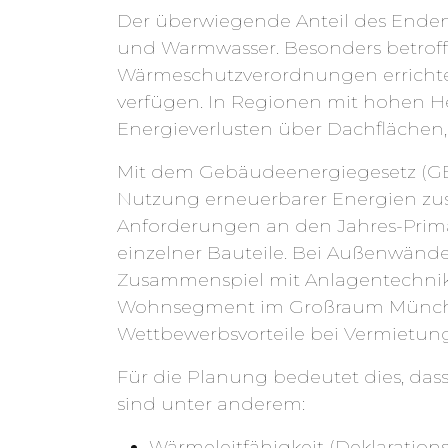
Der überwiegende Anteil des Enden
und Warmwasser. Besonders betrof
Wärmeschutzverordnungen erricht
verfügen. In Regionen mit hohen He
Energieverlusten über Dachflächen
Mit dem Gebäudeenergiegesetz (GE
Nutzung erneuerbarer Energien z
Anforderungen an den Jahres-Prim
einzelner Bauteile. Bei Außenwände
Zusammenspiel mit Anlagentechni
Wohnsegment im Großraum München 
Wettbewerbsvorteile bei Vermietung,
Für die Planung bedeutet dies, das
sind unter anderem:
Wärmeleitfähigkeit (Deklaration