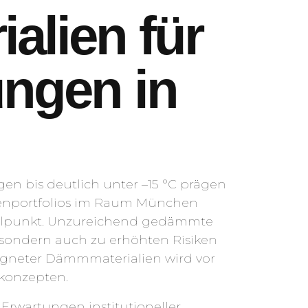
alien für
ngen in
 bis deutlich unter –15 °C prägen
lienportfolios im Raum München
telpunkt. Unzureichend gedämmte
 sondern auch zu erhöhten Risiken
igneter Dämmmaterialien wird vor
konzepten.
rwartungen institutioneller