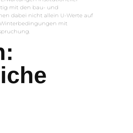
itig mit den bau- und
en dabei nicht allein U-Werte auf
n Winterbedingungen mit
spruchung.
n:
liche