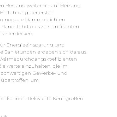
en Bestand weiterhin auf Heizung
Einführung der ersten
inhomogene Dämmschichten
and, führt dies zu signifikanten
 Kellerdecken.
für Energieeinsparung und
 Sanierungen ergeben sich daraus
n Wärmedurchgangskoeffizienten
elwerte einzuhalten, die im
hochwertigen Gewerbe- und
übertroffen, um
rden können. Relevante Kenngrößen
ils,