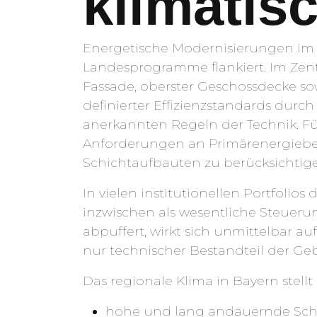
klimatis
Energetische Modernisierungen im
Landesprogramme flankiert. Im Z
Fassade, oberster Geschossdecke so
definierter Effizienzstandards dur
anerkannten Regeln der Technik. 
Anforderungen an Primärenergiebe
Schichtaufbauten zu berücksichtige
In vielen institutionellen Portfol
inzwischen als wesentliche Steuer
abpuffert, wirkt sich unmittelbar au
nur technischer Bestandteil der Geb
Das regionale Klima in Bayern stell
hohe und lang andauernde Sch