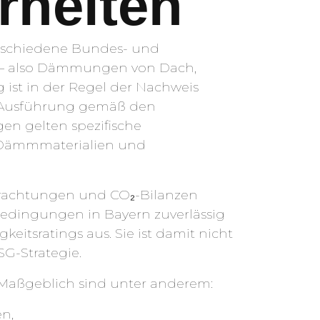
rheiten
rschiedene Bundes- und
 – also Dämmungen von Dach,
 ist in der Regel der Nachweis
ne Ausführung gemäß den
n gelten spezifische
r Dämmmaterialien und
betrachtungen und CO₂-Bilanzen
edingungen in Bayern zuverlässig
keitsratings aus. Sie ist damit nicht
SG-Strategie.
. Maßgeblich sind unter anderem:
n,