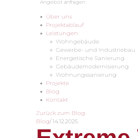
Angebot anfragen
Über uns
Projektablauf
Leistungen
Wohngebäude
Gewerbe- und Industriebau
Energetische Sanierung
Gebäudemodernisierung
Wohnungssanierung
Projekte
Blog
Kontakt
Zurück zum Blog
Blog
/
14.12.2025
Extreme 