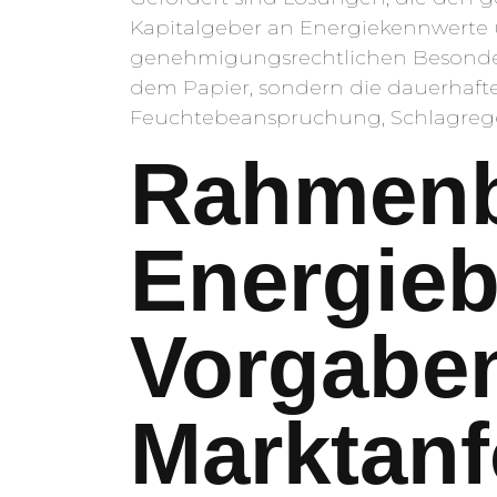
Kapitalgeber an Energiekennwerte 
genehmigungsrechtlichen Besonderh
dem Papier, sondern die dauerhaf
Feuchtebeanspruchung, Schlagreg
Rahmenb
Energieb
Vorgabe
Marktan