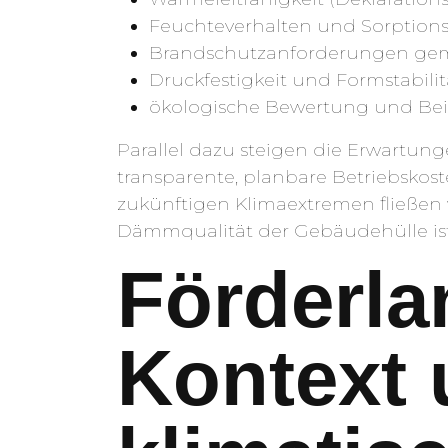
Feuchteverhalten und Sorptions
Brandschutzanforderungen ge
Druckfestigkeit und Formstabili
ökologische Bewertung und Beit
Parallel dazu steigen die Erwartun
transparente, planbare Betriebskos
zukünftigen Klimaextremen fließen v
Dämmqualität der Gebäudehülle ist i
Förderla
Kontext 