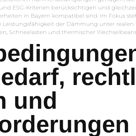
und ESG-Kriterien berücksichtigen und gleichze
eiten in Bayern kompatibel sind. Im Fokus steh
te Leistungsfähigkeit der Dämmung unter reale
en, Schneelasten und thermischer Wechselbean
edingunge
edarf, recht
n und
forderungen