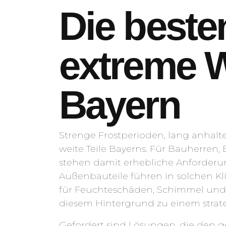
Die beste
extreme 
Bayern
Strenge Frostperioden, lang anhal
weite Teile Bayerns. Für Bauherren
stehen damit erhebliche Anforder
Außenbauteile führen in solchen K
für Feuchteschäden, Schimmel und 
diesem Hintergrund zu einem stra
Gefordert sind Lösungen, die den 