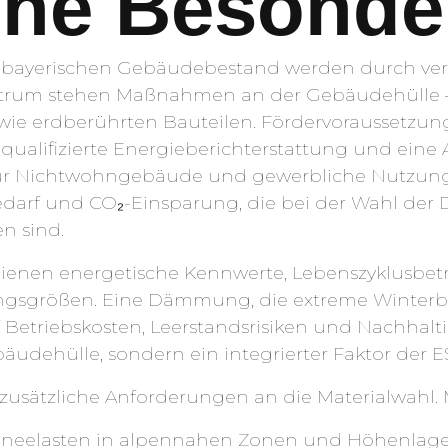
che Besonde
 bayerischen Gebäudebestand werden durch ve
entrum stehen Maßnahmen an der Gebäudehülle
wie erdberührten Bauteilen. Fördervoraussetzung
ch qualifizierte Energieberichterstattung und ei
Für Nichtwohngebäude und gewerbliche Nutzunge
darf und CO₂-Einsparung, die bei der Wahl de
n sind.
ios dienen energetische Kennwerte, Lebenszyklus
ungsgrößen. Eine Dämmung, die extreme Winterb
f Betriebskosten, Leerstandsrisiken und Nachhaltig
äudehülle, sondern ein integrierter Faktor der E
t zusätzliche Anforderungen an die Materialwahl
neelasten in alpennahen Zonen und Höhenlage