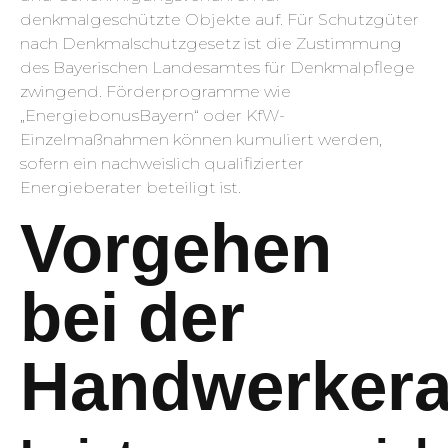
denkmalgeschützte Objekte auf. Für Schutzgüter
nach Denkmalschutzgesetz ist die Zustimmung
des Bayerischen Landesamtes für Denkmalpflege
zwingend. Förderprogramme wie
„EnergiebonusBayern“ oder KfW-
Einzelmaßnahmen können kumuliert werden,
sofern ein nachweislich qualifizierter
Energieberater beteiligt ist.
Vorgehen
bei der
Handwerker