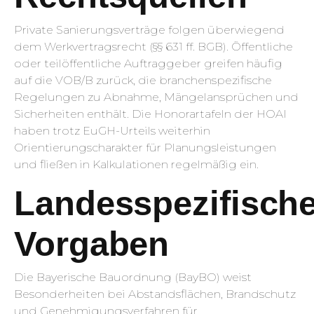
Private Sanierungsverträge folgen überwiegend
dem Werkvertragsrecht (§§ 631 ff. BGB). Öffentliche
oder teilöffentliche Auftraggeber greifen häufig
auf die VOB/B zurück, die branchenspezifische
Regelungen zu Abnahme, Mängelansprüchen und
Sicherheiten enthält. Die Honorartafeln der HOAI
haben trotz EuGH-Urteils weiterhin
Orientierungscharakter für Planungsleistungen
und fließen in Kalkulationen regelmäßig ein.
Landesspezifisch
Vorgaben
Die Bayerische Bauordnung (BayBO) weist
Besonderheiten bei Abstandsflächen, Brandschutz
und Genehmigungsverfahren für