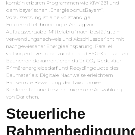
kombinierbaren Programmen wie KfW 261 und
dem bayerischen „EnergiebonusBayern“.
Voraussetzung ist eine vollständige
Fördermittelchronologie: Antrag vor
Auftragsvergabe, Mittelabruf nach bestätigtem
Verwendungsnachweis und Abschlussbericht mit
nachgewiesener Energieeinsparung. Parallel
verlangen Investoren zunehmend ESG-Kennzahlen.
Bauherren dokumentieren dafür CO₂-Reduktion,
Primärenergiebedarf und Recyclingquote des
Baumaterials. Digitale Nachweise erleichtern
Banken die Bewertung der Taxonomie-
Konformität und beschleunigen die Auszahlung
von Darlehen.
Steuerliche
Rahmenbedingun