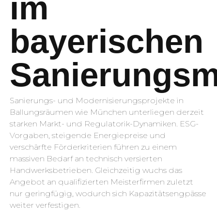
im
bayerischen
Sanierungsm
Sanierungs- und Modernisierungsprojekte in
Ballungsräumen wie München unterliegen derzeit
starken Markt- und Regulatorik-Dynamiken. ESG-
Vorgaben, steigende Energiepreise und
verschärfte Förderkriterien führen zu einem
massiven Bedarf an technisch versierten
Handwerksbetrieben. Gleichzeitig wuchs das
Angebot an qualifizierten Meisterfirmen zuletzt
nur geringfügig, wodurch sich Kapazitätsengpässe
weiter verfestigen.