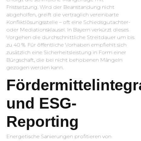
Fristsetzung. Wird der Beanstandung nicht
abgeholfen, greift die vertraglich vereinbarte
Konfliktlösungsstelle – oft eine Schiedsgutachter-
oder Mediationsklausel. In Bayern verkürzt dieses
Vorgehen die durchschnittliche Streitdauer um bis
zu 40 %. Für öffentliche Vorhaben empfiehlt sich
zusätzlich eine Sicherheitsleistung in Form einer
Bürgschaft, die bei nicht behobenen Mängeln
gezogen werden kann.
Fördermittelintegr
und ESG-
Reporting
Energetische Sanierungen profitieren von