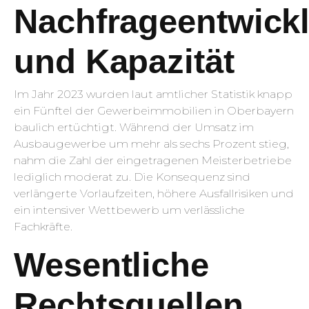
Nachfrageentwick
und Kapazität
Im Jahr 2023 wurden laut amtlicher Statistik knapp
ein Fünftel der Gewerbeimmobilien in Oberbayern
baulich ertüchtigt. Während der Umsatz im
Ausbaugewerbe um mehr als sechs Prozent stieg,
nahm die Zahl der eingetragenen Meisterbetriebe
lediglich moderat zu. Die Konsequenz sind
verlängerte Vorlaufzeiten, höhere Ausfallrisiken und
ein intensiver Wettbewerb um verlässliche
Fachkräfte.
Wesentliche
Rechtsquellen