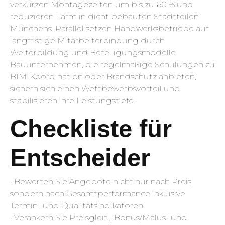
verkürzen Montagezeiten um bis zu 60 % und
reduzieren Lärm in dicht bebauten Stadtteilen
Münchens. Parallel setzen Handwerksbetriebe auf
langfristige Mitarbeiterbindung durch
Weiterbildung und Beteiligungsmodelle.
Bauunternehmen, die regelmäßige Schulungen zu
BIM-Koordination oder Brandschutz anbieten,
sichern sich einen Wettbewerbsvorteil und
stabilisieren ihre Leistungstiefe.
Checkliste für
Entscheider
• Bewerten Sie Angebote nicht nur nach Preis,
sondern nach Gesamtperformance inklusive
Termin- und Qualitätsindikatoren.
• Verankern Sie Preisgleit-, Bonus/Malus- und