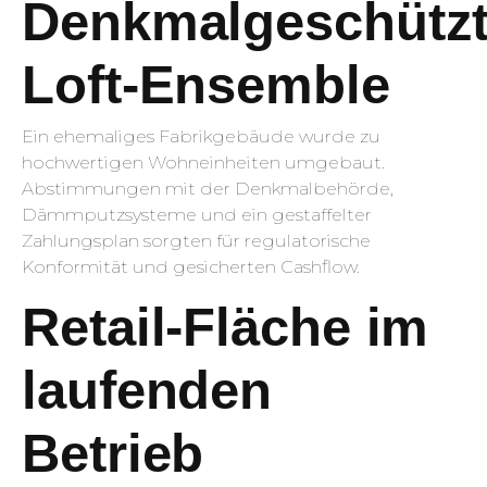
Denkmalgeschütz
Loft-Ensemble
Ein ehemaliges Fabrikgebäude wurde zu
hochwertigen Wohneinheiten umgebaut.
Abstimmungen mit der Denkmalbehörde,
Dämmputzsysteme und ein gestaffelter
Zahlungsplan sorgten für regulatorische
Konformität und gesicherten Cashflow.
Retail-Fläche im
laufenden
Betrieb