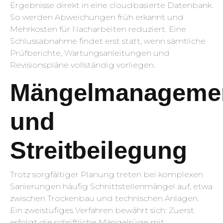
Ergebnisse direkt in eine cloudbasierte Datenbank.
So werden Abweichungen früh erkannt und
Mehrkosten für Nacharbeiten reduziert. Eine
Schlussabnahme findet erst statt, wenn sämtliche
Prüfberichte, Wartungsanleitungen und
Revisionspläne vollständig vorliegen.
Mängelmanageme
und
Streitbeilegung
Trotz sorgfältiger Planung treten bei komplexen
Sanierungen häufig Schnittstellenmängel auf, etwa
zwischen Trockenbau und technischen Anlagen.
Ein zweistufiges Verfahren bewährt sich: Zuerst
erfolgt die schriftliche Mängelrüge mit