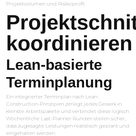
Projektvolumen und Risikoprofil.
Projektschnit
koordinieren
Lean-basierte
Terminplanung
Ein integrierter Terminplan nach Lean-
Construction-Prinzipien zerlegt jedes Gewerk in
kleinste Arbeitspakete und verbindet diese logisch.
Wöchentliche Last-Planner-Runden stellen sicher,
dass zugesagte Leistungen realistisch geplant und
eingehalten werden.