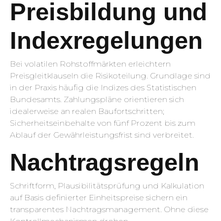
Preisbildung und
Indexregelungen
Bei volatilen Rohstoffmärkten erleichtern
Preisgleitklauseln die Risikoteilung. Grundlage sind
in der Praxis häufig die Indizes des Statistischen
Bundesamts. Zahlungspläne orientieren sich
idealerweise an realen Baufortschritten;
Sicherheits­einbehalte von fünf Prozent bis zum
Ablauf der Gewährleistungsfrist sind verbreitet.
Nachtragsregeln
Schriftform, Plausibilitätsprüfung und Kalkulation
auf Basis definierter Einheitspreise sichern ein
transparentes Nachtragsmanagement. Ohne diese