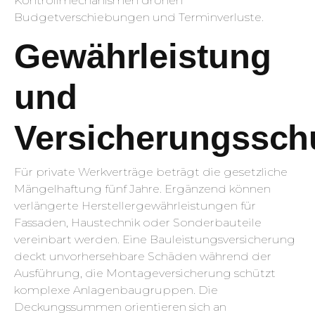
Kontrollmechanismen drohen
Budgetverschiebungen und Terminverluste.
Gewährleistung
und
Versicherungssch
Für private Werkverträge beträgt die gesetzliche
Mängelhaftung fünf Jahre. Ergänzend können
verlängerte Herstellergewährleistungen für
Fassaden, Haustechnik oder Sonderbauteile
vereinbart werden. Eine Bauleistungsversicherung
deckt unvorhersehbare Schäden während der
Ausführung, die Montageversicherung schützt
komplexe Anlagenbaugruppen. Die
Deckungssummen orientieren sich an