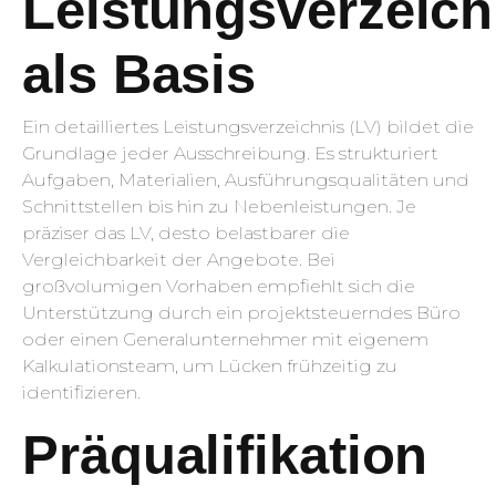
Leistungsverzeich
als Basis
Ein detailliertes Leistungsverzeichnis (LV) bildet die
Grundlage jeder Ausschreibung. Es strukturiert
Aufgaben, Materialien, Ausführungsqualitäten und
Schnittstellen bis hin zu Nebenleistungen. Je
präziser das LV, desto belastbarer die
Vergleichbarkeit der Angebote. Bei
großvolumigen Vorhaben empfiehlt sich die
Unterstützung durch ein projektsteuerndes Büro
oder einen Generalunternehmer mit eigenem
Kalkulationsteam, um Lücken frühzeitig zu
identifizieren.
Präqualifikation