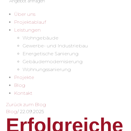
Angebot anfragen
Über uns
Projektablauf
Leistungen
Wohngebäude
Gewerbe- und Industriebau
Energetische Sanierung
Gebäudemodernisierung
Wohnungssanierung
Projekte
Blog
Kontakt
Zurück zum Blog
Blog
/
22.09.2025
Erfolgreiche