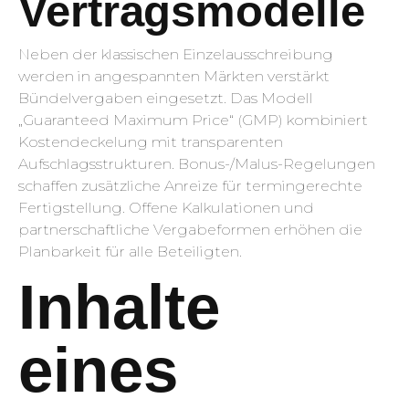
Vertragsmodelle
Neben der klassischen Einzelausschreibung
werden in angespannten Märkten verstärkt
Bündelvergaben eingesetzt. Das Modell
„Guaranteed Maximum Price“ (GMP) kombiniert
Kostendeckelung mit transparenten
Aufschlagsstrukturen. Bonus-/Malus-Regelungen
schaffen zusätzliche Anreize für termingerechte
Fertigstellung. Offene Kalkulationen und
partnerschaftliche Vergabeformen erhöhen die
Planbarkeit für alle Beteiligten.
Inhalte
eines