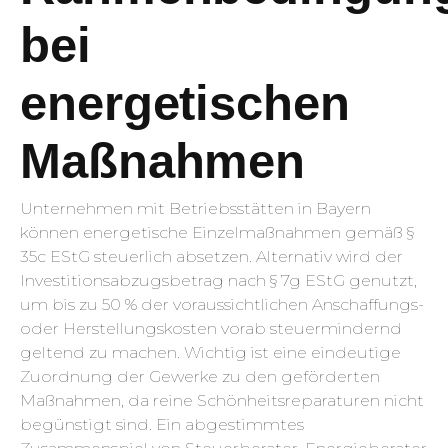
bei
energetischen
Maßnahmen
Unternehmen mit Betriebsstätten in Bayern
können energetische Einzelmaßnahmen gemäß §
35c EStG steuerlich absetzen. Alternativ wird der
Investitionsabzugsbetrag nach § 7g EStG genutzt,
um bis zu 50 % der voraussichtlichen Anschaffungs-
oder Herstellungskosten vorab steuermindernd
geltend zu machen. Wichtig ist eine eindeutige
Zuordnung der Gewerke zu den geförderten
Maßnahmen, da reine Schönheitsreparaturen nicht
begünstigt sind. Ein abgestimmtes