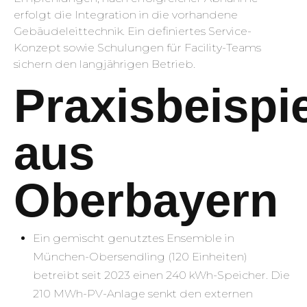
erfolgt die Integration in die vorhandene
Gebäudeleittechnik. Ein definiertes Service-
Konzept sowie Schulungen für Facility-Teams
sichern den langjährigen Betrieb.
Praxisbeispi
aus
Oberbayern
Ein gemischt genutztes Ensemble in
München-Obersendling (120 Einheiten)
betreibt seit 2023 einen 240 kWh-Speicher. Die
210 MWh-PV-Anlage senkt den externen