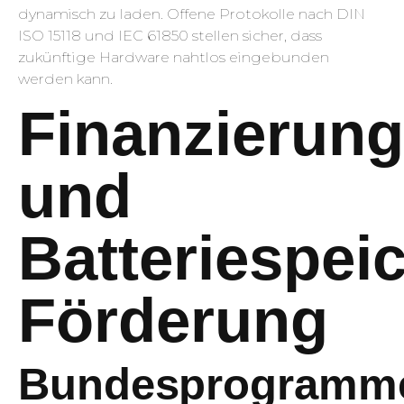
dynamisch zu laden. Offene Protokolle nach DIN
ISO 15118 und IEC 61850 stellen sicher, dass
zukünftige Hardware nahtlos eingebunden
werden kann.
Finanzierung
und
Batteriespei
Förderung
Bundesprogramm