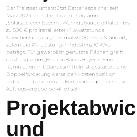
Der Freistaat unterstützt Batteriespeicher seit
März 2024 erneut mit dem Programm
„Solarspeicher Bayern“. Wohngebäude erhalten bis
zu 500 € pro installierter Kilowattstunde
Speicherkapazität, maximal 30 000 € je Standort,
sofern die PV-Leistung mindestens 10 kWp
beträgt. Für gewerblich genutzte Flächen greift
das Programm „EnergieBonus Bayern“. Eine
Kumulation mit Bundesmitteln ist gestattet, eine
Doppelförderung derselben Kostenposition
jedoch ausgeschlossen. Förderanträge müssen vor
Auftragsvergabe bewilligt sein.
Projektabwi
und