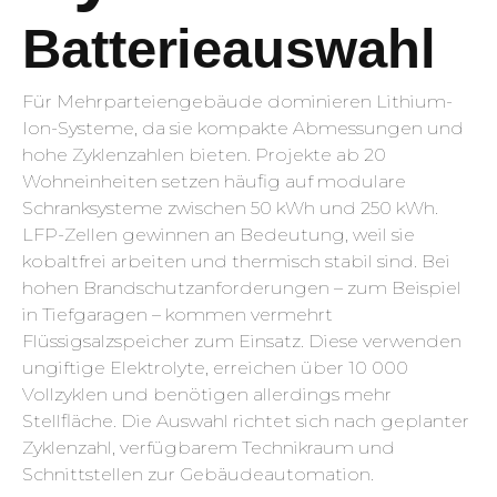
Batterieauswahl
Für Mehrparteiengebäude dominieren Lithium-
Ion-Systeme, da sie kompakte Abmessungen und
hohe Zyklenzahlen bieten. Projekte ab 20
Wohneinheiten setzen häufig auf modulare
Schranksysteme zwischen 50 kWh und 250 kWh.
LFP-Zellen gewinnen an Bedeutung, weil sie
kobaltfrei arbeiten und thermisch stabil sind. Bei
hohen Brandschutzanforderungen – zum Beispiel
in Tiefgaragen – kommen vermehrt
Flüssigsalzspeicher zum Einsatz. Diese verwenden
ungiftige Elektrolyte, erreichen über 10 000
Vollzyklen und benötigen allerdings mehr
Stellfläche. Die Auswahl richtet sich nach geplanter
Zyklenzahl, verfügbarem Technikraum und
Schnittstellen zur Gebäudeautomation.