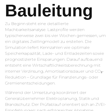
Bauleitung
Zu Beginn steht eine detaillierte
Machbarkeitsanalyse. Lastprofile werden
typischerweise zwei bis vier Wochen gemessen, um
ein digitales Zwillingmodell zu erstellen. Die
Simulation liefert Kennzahlen wie optimale
Speicherkapazität, Lade- und Entladezeiten sowie
prognostizierte Einsparungen. Darauf aufbauend
entsteht eine Wirtschaftlichkeitsberechnung mit
interner Verzinsung, Amortisationsdauer und CO₂-
Reduktion – Grundlage für Finanzierungs- oder
Gremienentscheidungen.
Während der Umsetzung koordiniert der
Generalübernehmer Elektroplanung, Statik und
Brandschutz. Der Prüfablauf orientiert sich an ZVEI-
Empfehlungen; nach erfolgreicher Abnahme