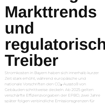
Markttrends
und
regulatorisc
Treiber
Stromkosten in Bayern haben sich innerhalb kurzer
Zeit stark erhöht, während europäische und
nationale Vorschriften den CO₂-Ausstoß von
Gebäuden schrittweise deckeln. Ab 2025 gelten
verschärfte Effizienzvorgaben der EPBD, zwei Jahre
später folgen verbindliche Emissionsgrenzen für