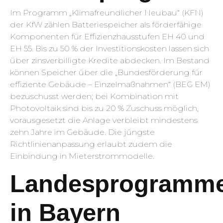
Im Programm „Klimafreundlicher Neubau“ (KFN)
der KfW zählen Batteriespeicher als förderfähige
Komponenten für Effizienzhausstufen EH 40 und
EH 55. Bis zu 50 % der Investitionskosten lassen sich
über zinsverbilligte Kredite abdecken. Im Bestand
können Speicher über die „Bundesförderung für
effiziente Gebäude – Einzelmaßnahmen“ (BEG EM)
bezuschusst werden; bei Kombination mit
Photovoltaik sind bis zu 20 % Zuschuss möglich,
vorausgesetzt die Anlage verbleibt mindestens
zehn Jahre im Gebäude. Die jüngste
Richtlinienanpassung erlaubt zudem die
Einbindung in Mieterstrommodelle.
Landesprogramm
in Bayern