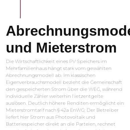
Abrechnungsmode
und Mieterstrom
Die Wirtschaftlichkeit eines PV Speichers im
Mehrfamilienhaus hängt stark vom gewählten
Abrechnungsmodell ab. Im klassischen
Eigenverbrauchsmodell bezieht die Gemeinschaft
den gespeicherten Strom über die WEG, während
individuelle Zähler weiterhin Netzentgelte
auslösen. Deutlich höhere Renditen ermöglicht ein
Mieterstromtarif nach § 42a EnWG: Der Betreiber
liefert hier Strom aus Photovoltaik und
Batteriespeicher direkt an die Parteien, rechnet