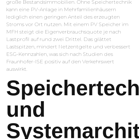
große Bestandsimmobilien. Ohne Speichertechnik
kann eine PV-Anlage in Mehrfamilienhäusern
lediglich einen geringen Anteil des erzeugten
Stroms vor Ort nutzen. Mit einem PV Speicher im
MFH steigt die Eigenverbrauchsquote je nach
Lastprofil auf rund zwei Drittel. Das glättet
Lastspitzen, mindert Netzentgelte und verbessert
ESG-Kennzahlen, was sich nach Studien des
Fraunhofer-ISE positiv auf den Verkehrswert
auswirkt.
Speichertec
und
Systemarchit