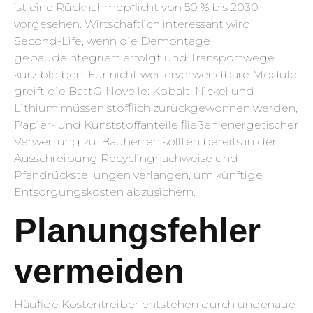
ist eine Rücknahmepflicht von 50 % bis 2030
vorgesehen. Wirtschaftlich interessant wird
Second-Life, wenn die Demontage
gebäudeintegriert erfolgt und Transportwege
kurz bleiben. Für nicht weiterverwendbare Module
greift die BattG-Novelle: Kobalt, Nickel und
Lithium müssen stofflich zurückgewonnen werden,
Papier- und Kunststoffanteile fließen energetischer
Verwertung zu. Bauherren sollten bereits in der
Ausschreibung Recyclingnachweise und
Pfandrückstellungen verlangen, um künftige
Entsorgungskosten abzusichern.
Planungsfehler
vermeiden
Häufige Kostentreiber entstehen durch ungenaue