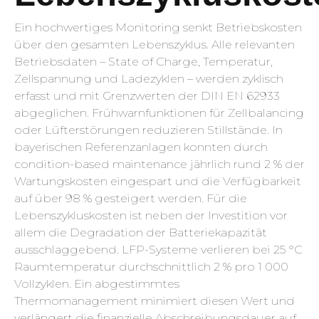
Ein hochwertiges Monitoring senkt Betriebskosten
über den gesamten Lebenszyklus. Alle relevanten
Betriebsdaten – State of Charge, Temperatur,
Zellspannung und Ladezyklen – werden zyklisch
erfasst und mit Grenzwerten der DIN EN 62933
abgeglichen. Frühwarnfunktionen für Zellbalancing
oder Lüfterstörungen reduzieren Stillstände. In
bayerischen Referenzanlagen konnten durch
condition-based maintenance jährlich rund 2 % der
Wartungskosten eingespart und die Verfügbarkeit
auf über 98 % gesteigert werden. Für die
Lebenszykluskosten ist neben der Investition vor
allem die Degradation der Batteriekapazität
ausschlaggebend. LFP-Systeme verlieren bei 25 °C
Raumtemperatur durchschnittlich 2 % pro 1 000
Vollzyklen. Ein abgestimmtes
Thermomanagement minimiert diesen Wert und
verlängert die finanzielle Abschreibungsdauer auf