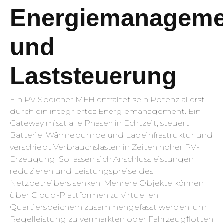
Energiemanageme
und
Laststeuerung
Ein PV Speicher MFH entfaltet sein Potenzial erst
durch ein integriertes Energiemanagement. Ein
Gateway misst alle Phasen in Echtzeit, steuert
Batterie, Wärmepumpe und Ladeinfrastruktur und
verschiebt Verbrauchslasten in Zeiten hoher PV-
Erzeugung. So lassen sich Anschlussleistungen
reduzieren und Leistungspreise des
Netzbetreibers senken. Mehrere Objekte können
über Cloud-Plattformen zu virtuellen
Quartierspeichern zusammengefasst werden, um
Regelleistung zu vermarkten oder Fahrzeugflotten