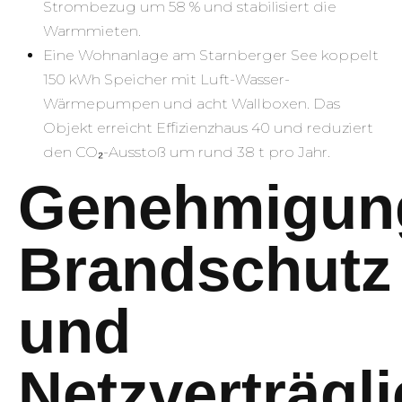
Strombezug um 58 % und stabilisiert die
Warmmieten.
Eine Wohnanlage am Starnberger See koppelt
150 kWh Speicher mit Luft-Wasser-
Wärmepumpen und acht Wallboxen. Das
Objekt erreicht Effizienzhaus 40 und reduziert
den CO₂-Ausstoß um rund 38 t pro Jahr.
Genehmigun
Brandschutz
und
Netzverträgli