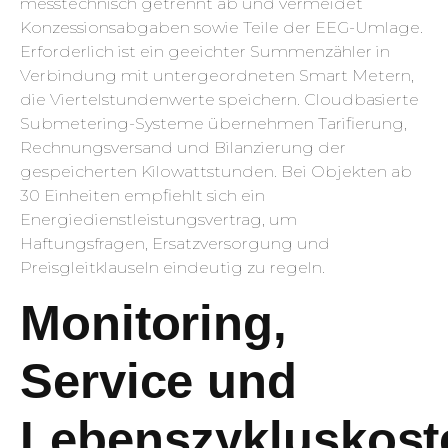
messtechnisch getrennt ab und vermeidet
Konzessionsabgaben sowie Teile der EEG-Umlage.
Erforderlich ist ein geeichter Summenzähler in
Verbindung mit untergeordneten Smart Metern,
die Viertelstundenwerte speichern. Cloudbasierte
Submetering-Systeme übernehmen Tarifierung,
Rechnungsversand und Bilanzierung der
gespeicherten Kilowattstunden. Bei Objekten ab
30 Einheiten empfiehlt sich ein
Energiedienstleistungsvertrag, um
Haftungsfragen, Ersatzversorgung und
Preisgleitklauseln eindeutig zu regeln.
Monitoring,
Service und
Lebenszykluskost