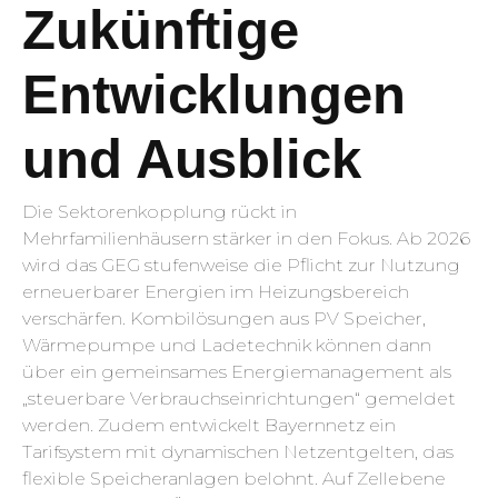
Zukünftige
Entwicklungen
und Ausblick
Die Sektorenkopplung rückt in
Mehrfamilienhäusern stärker in den Fokus. Ab 2026
wird das GEG stufenweise die Pflicht zur Nutzung
erneuerbarer Energien im Heizungsbereich
verschärfen. Kombilösungen aus PV Speicher,
Wärmepumpe und Ladetechnik können dann
über ein gemeinsames Energiemanagement als
„steuerbare Verbrauchseinrichtungen“ gemeldet
werden. Zudem entwickelt Bayernnetz ein
Tarifsystem mit dynamischen Netzentgelten, das
flexible Speicheranlagen belohnt. Auf Zellebene