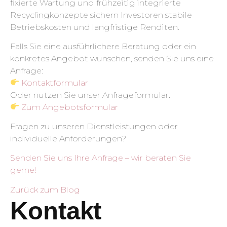
fixierte Wartung und frühzeitig integrierte
Recyclingkonzepte sichern Investoren stabile
Betriebskosten und langfristige Renditen.
Falls Sie eine ausführlichere Beratung oder ein
konkretes Angebot wünschen, senden Sie uns eine
Anfrage:
Kontaktformular
Oder nutzen Sie unser Anfrageformular:
Zum Angebotsformular
Fragen zu unseren Dienstleistungen oder
individuelle Anforderungen?
Senden Sie uns Ihre Anfrage – wir beraten Sie
gerne!
Zurück zum Blog
Kontakt