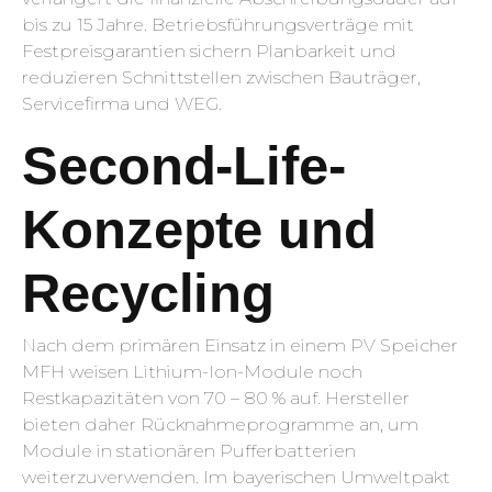
bis zu 15 Jahre. Betriebsführungsverträge mit
Festpreisgarantien sichern Planbarkeit und
reduzieren Schnittstellen zwischen Bauträger,
Servicefirma und WEG.
Second-Life-
Konzepte und
Recycling
Nach dem primären Einsatz in einem PV Speicher
MFH weisen Lithium-Ion-Module noch
Restkapazitäten von 70 – 80 % auf. Hersteller
bieten daher Rücknahmeprogramme an, um
Module in stationären Pufferbatterien
weiterzuverwenden. Im bayerischen Umweltpakt