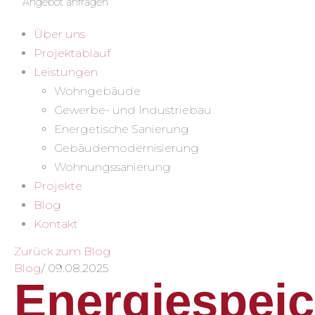
Angebot anfragen
Über uns
Projektablauf
Leistungen
Wohngebäude
Gewerbe- und Industriebau
Energetische Sanierung
Gebäudemodernisierung
Wohnungssanierung
Projekte
Blog
Kontakt
Zurück zum Blog
Blog
/
09.08.2025
Energiespeic