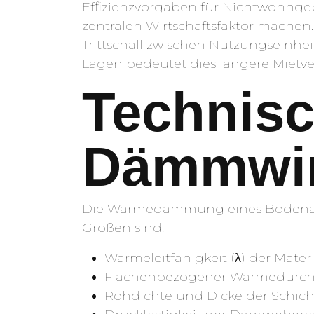
Effizienzvorgaben für Nichtwohnge
zentralen Wirtschaftsfaktor mache
Trittschall zwischen Nutzungseinhei
Lagen bedeutet dies längere Mietver
Technisc
Dämmwi
Die Wärmedämmung eines Bodenaufb
Größen sind:
Wärmeleitfähigkeit (λ) der Mater
Flächenbezogener Wärmedurchl
Rohdichte und Dicke der Schic