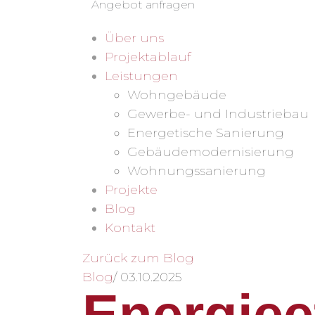
Angebot anfragen
Über uns
Projektablauf
Leistungen
Wohngebäude
Gewerbe- und Industriebau
Energetische Sanierung
Gebäudemodernisierung
Wohnungssanierung
Projekte
Blog
Kontakt
Zurück zum Blog
Blog
/
03.10.2025
Energiee