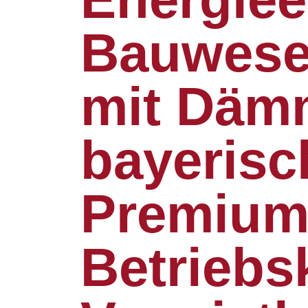
Bauwese
mit Däm
bayeris
Premium
Betriebs