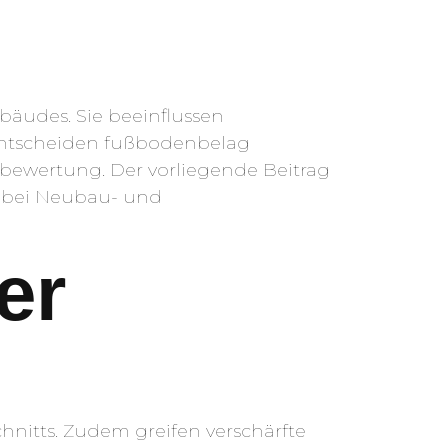
äudes. Sie beeinflussen
entscheiden fußbodenbelag
ewertung. Der vorliegende Beitrag
ie bei Neubau- und
er
nitts. Zudem greifen verschärfte