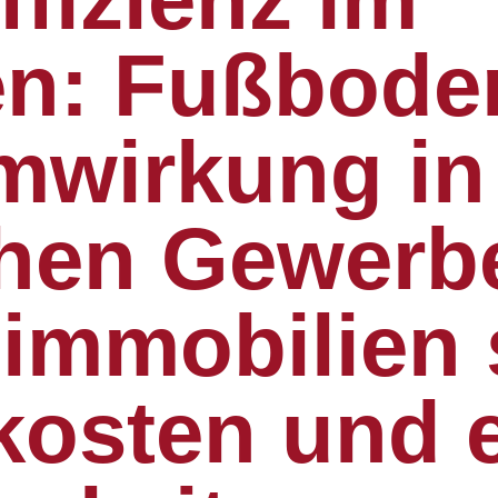
n: Fußbode
mwirkung in
chen Gewerb
immobilien 
kosten und 