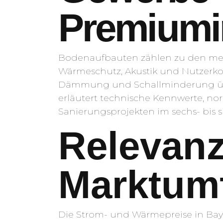
Premiumi
Bodenaufbauten zählen zu den meis
Wärmeschutz, Akustik und Nutzerk
Dämmung und Schallminderung über
erläutert technische Kennwerte, no
Sanierungsprojekten im sechs- bis 
Relevan
Marktum
Die Strom- und Wärmepreise in Baye