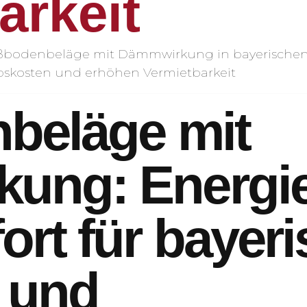
arkeit
beläge mit
ng: Energiee
rt für bayer
 und