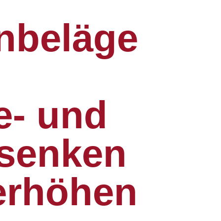
nbeläge
e- und
senken
erhöhen