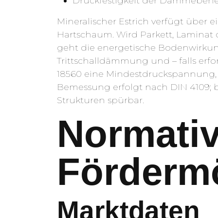
Druckfestigkeit der Dämmebene 
Mineralischer Estrich verfügt über
Hartschaum. Wird Parkett, Laminat o
geht die energetische Bodenwirku
Trittschalldämmung und – falls erf
18560 eine Mindestdruckspannung, d
Bemessung erfolgt nach DIN 4109; b
Strukturen spürbar.
Normati
Fördermö
Marktdaten