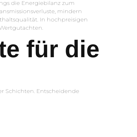
ngs die Energiebilanz zum
nsmissionsverluste, mindern
haltsqualität. In hochpreisigen
s Wertgutachten.
e für die
r Schichten. Entscheidende