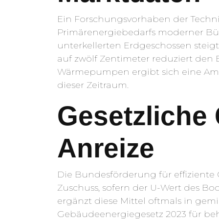
Ein Forschungsvorhaben der Technis
Primärenergiebedarfs moderner Bür
unterkellerten Erdgeschossen steig
auf zwölf Zentimeter reduziert den 
Wärmepumpen ergibt sich eine Amorti
dieser Zeitraum.
Gesetzliche 
Anreize
Die Bundesförderung für effizien
Zuschuss, sofern der U-Wert des Bo
ergänzt diese Mittel oftmals in gem
Gebäudeenergiegesetz 2023 für beh