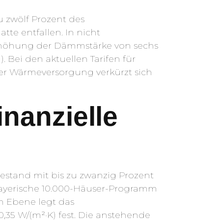
u zwölf Prozent des
e entfallen. In nicht
 Erhöhung der Dämmstärke von sechs
 Bei den aktuellen Tarifen für
iler Wärmeversorgung verkürzt sich
nanzielle
tand mit bis zu zwanzig Prozent
bayerische 10.000-Häuser-Programm
en Ebene legt das
35 W/(m²·K) fest. Die anstehende