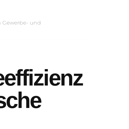
ffizienz
ische