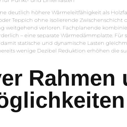
für Punkt- und Linienlasten
 eine deutlich höhere Wärmeleitfähigkeit als Hol
der Teppich ohne isolierende Zwischenschicht di
ng weitgehend verloren. Fachplanende kombinie
orderlich – eine separate Wärmedämmplatte. Für
amit statische und dynamische Lasten gleichmäß
ereits wenige Dezibel Reduktion erhöhen die su
ver Rahmen 
glichkeiten