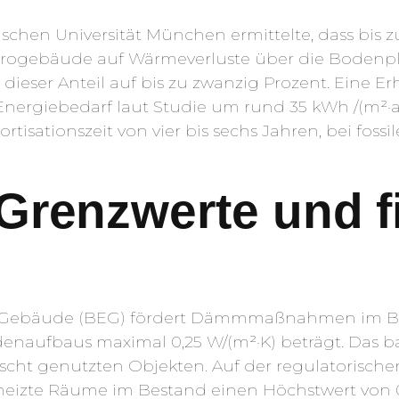
chen Universität München ermittelte, dass bis z
ogebäude auf Wärmeverluste über die Bodenplatt
t dieser Anteil auf bis zu zwanzig Prozent. Eine
Energiebedarf laut Studie um rund 35 kWh /(m²·a).
sationszeit von vier bis sechs Jahren, bei foss
Grenzwerte und fi
te Gebäude (BEG) fördert Dämmmaßnahmen im Bes
denaufbaus maximal 0,25 W/(m²·K) beträgt. Das 
ischt genutzten Objekten. Auf der regulatorisch
eizte Räume im Bestand einen Höchstwert von 0,