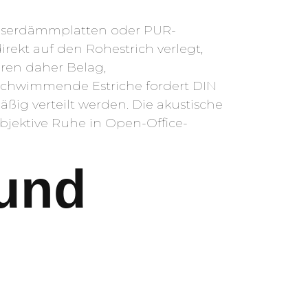
zfaserdämmplatten oder PUR-
rekt auf den Rohestrich verlegt,
ren daher Belag,
 schwimmende Estriche fordert DIN
ig verteilt werden. Die akustische
bjektive Ruhe in Open-Office-
und