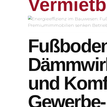
Vermietb
Fußboden
Dämmwirku
und Komfo
Gewerbe-