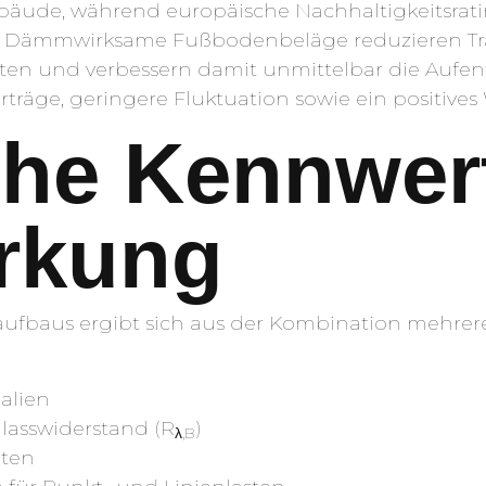
bäude, während europäische Nachhaltigkeitsrati
n. Dämmwirksame Fußbodenbeläge reduzieren Tra
ten und verbessern damit unmittelbar die Aufent
träge, geringere Fluktuation sowie ein positive
he Kennwert
rkung
aus ergibt sich aus der Kombination mehrere
ialien
asswiderstand (R
)
λ,B
hten