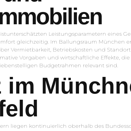
mmobilien
tunterschätzten Leistungsparametern eines Geb
omfort gleichzeitig. Im Ballungsraum München 
 Vermietbarkeit, Betriebskosten und Standortb
rmative Vorgaben und wirtschaftliche Effekte, d
siebenstelligen Budgetrahmen relevant sind.
z im Münchn
feld
rn liegen kontinuierlich oberhalb des Bundessch