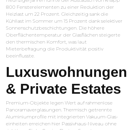
Neunzigerjahren führte der Austausch von knapp
800 Fensterelementen zu einer Reduktion der
Heizlast um 22 Prozent. Gleichzeitig sank die
Kühllast im Sommer um 15 Prozent dank selektiver
Sonnenschutz­beschichtungen. Die höhere
Oberflächen­temperatur der Glasflächen steigerte
den thermischen Komfort, was laut
Mieterbefragung die Produktivität positiv
beeinflusste.
Luxuswohnungen
& Private Estates
Premium-Objekte legen Wert auf rahmenlose
Panoramaverglasungen. Thermisch getrennte
Aluminiumprofile mit integrierten Vakuum-Glas­
einheiten erreichen hier Passivhaus-Niveau ohne