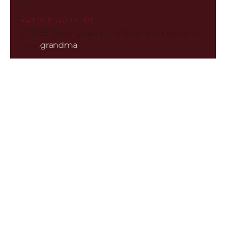
Tel:
+49 (89) 767 01189
© 2025 Betsa GmbH. Alle Rechte vorbehalten
·
by
.
grandma