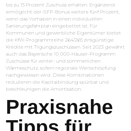
bis zu 15 Prozent Zuschuss erhalten. Ergänzend
ermöglicht der iSFP-Bonus weitere fünf Prozent,
wenn das Vorhaben in einen individuellen
Sanierungsfahrplan eingebettet ist. Für
Kommunen und gewerb­liche Eigentümer bietet
die KfW-Programmreihe 264/265 zins­günstige
Kredite mit Tilgungs­zuschüssen. Seit 2023 gewährt
auch das Bayerische 10 000-Häuser-Programm
Zuschüsse für winter- und sommerlichen
Wärmeschutz, sofern regionale Wertschöpfung
nachgewiesen wird. Diese Kombi­nationen
reduzieren die Kapital­bindung spürbar und
beschleunigen die Amortisation.
Praxisnahe
Tipps für