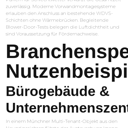
zuverlässig. Moderne Vorwand­montagesysteme
erlauben den Anschluss an bestehende WDVS-
Schichten ohne Wärme­brücken. Begleitende
Blower-Door-Tests belegen die Luftdichtheit und
sind Voraussetzung für Fördernachweise.
Branchenspe
Nutzenbeispi
Bürogebäude &
Unternehmenszent
In einem Münchner Multi-Tenant-Objekt aus den