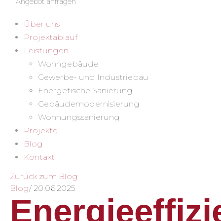
Angebot anfragen
Über uns
Projektablauf
Leistungen
Wohngebäude
Gewerbe- und Industriebau
Energetische Sanierung
Gebäudemodernisierung
Wohnungssanierung
Projekte
Blog
Kontakt
Zurück zum Blog
Blog
/
20.06.2025
Energieeffizi