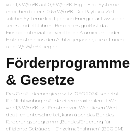
von 1,3 W/m²K auf 0,9 W/m²K. High-End-Systeme
erreichen bereits 0,65 W/m²K. Die Payback-Zeit
solcher Systeme liegt je nach Energietarif zwischen
sechs und elf Jahren. Besonders groß ist das
Einspar­potenzial bei veralteten Aluminium- oder
Holzfenstern aus den Achtzigerjahren, die oft noch
über 2,5 W/m²K liegen.
Förderprogramme
& Gesetze
Das Gebäudeenergiegesetz (GEG 2024) schreibt
für Nichtwohn­gebäude einen maximalen U-Wert
von 1,3 W/m²K bei Fenstern vor. Wer diesen Wert
deutlich unterschreitet, kann über das Bundes­
förderungsprogramm „Bundesförderung für
effiziente Gebäude – Einzelmaßnahmen“ (BEG EM)