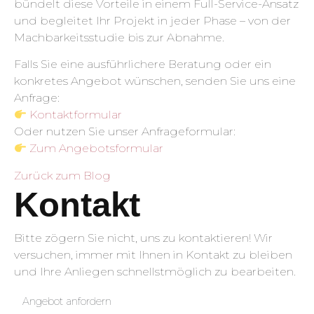
bündelt diese Vorteile in einem Full-Service-Ansatz
und begleitet Ihr Projekt in jeder Phase – von der
Machbarkeitsstudie bis zur Abnahme.
Falls Sie eine ausführlichere Beratung oder ein
konkretes Angebot wünschen, senden Sie uns eine
Anfrage:
Kontaktformular
Oder nutzen Sie unser Anfrageformular:
Zum Angebotsformular
Zurück zum Blog
Kontakt
Bitte zögern Sie nicht, uns zu kontaktieren! Wir
versuchen, immer mit Ihnen in Kontakt zu bleiben
und Ihre Anliegen schnellstmöglich zu bearbeiten.
Angebot anfordern