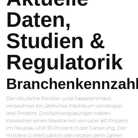
Daten,
Studien &
Regulatorik
Branchenkennzah
Der deutsche Fenster- und Fassadenmarkt
verzeichnet ein jährliches Wachstum von knapp
drei Prozent. Dreifach­verglasungen haben
inzwischen einen Marktanteil von über 60 Prozent
im Neubau und 35 Prozent in der Sanierung. Der
mittlere U-Wert sank in den letzten zehn Jahren