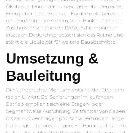
Ökobilanz. Durch das frühzeitige Einbinden eines
Energieberaters lassen sich Fördertöpfe bereits in
der Konzeptphase sichern. Viele Banken erkennen
Zuschuss-Bescheide der BAFA als Eigenkapital­
ersatz an. Dadurch verbessert sich das Rating und
stärkt die Liquidität für weitere Bauabschnitte.
Umsetzung &
Bauleitung
Die fachgerechte Montage entscheidet über den
realen U-Wert. Bei Sanierungen im laufenden
Betrieb empfiehlt sich eine Etagen- oder
Segment­weise Ausführung. Zeitfenster von sieben
bis zehn Arbeitstagen pro Achse verhindern lange
Nutzungs­unterbrechungen. Ein Bauablaufplan mit
Puffern für Schlechtwetter verkürzt die Gesamtzeit