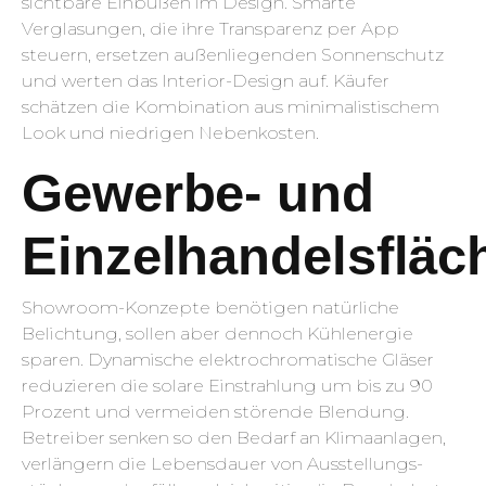
sichtbare Einbußen im Design. Smarte
Verglasungen, die ihre Transparenz per App
steuern, ersetzen außenliegenden Sonnenschutz
und werten das Interior-Design auf. Käufer
schätzen die Kombination aus minimalistischem
Look und niedrigen Nebenkosten.
Gewerbe- und
Einzelhandelsfläc
Showroom-Konzepte benötigen natürliche
Belichtung, sollen aber dennoch Kühlenergie
sparen. Dynamische elektrochromatische Gläser
reduzieren die solare Einstrahlung um bis zu 90
Prozent und vermeiden störende Blendung.
Betreiber senken so den Bedarf an Klimaanlagen,
verlängern die Lebensdauer von Ausstellungs­