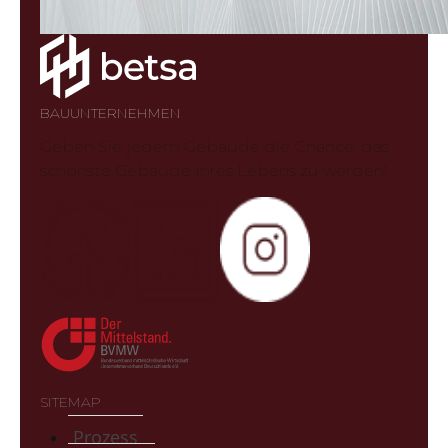
BAUUNTERNEHMEN
Geben Sie jedem Gebäude die Chance, das
schönste Gebäude Ihres Lebens zu werden!
SITEMAP
Prozess