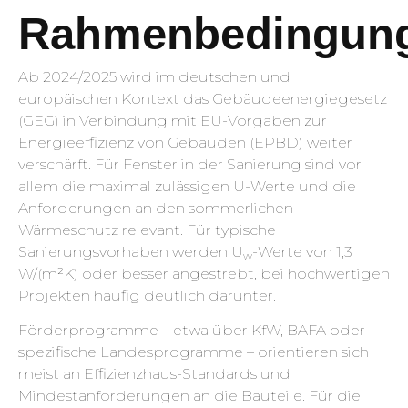
Rahmenbedingun
Ab 2024/2025 wird im deutschen und
europäischen Kontext das Gebäudeenergiegesetz
(GEG) in Verbindung mit EU-Vorgaben zur
Energieeffizienz von Gebäuden (EPBD) weiter
verschärft. Für Fenster in der Sanierung sind vor
allem die maximal zulässigen U-Werte und die
Anforderungen an den sommerlichen
Wärmeschutz relevant. Für typische
Sanierungsvorhaben werden U
-Werte von 1,3
w
W/(m²K) oder besser angestrebt, bei hochwertigen
Projekten häufig deutlich darunter.
Förderprogramme – etwa über KfW, BAFA oder
spezifische Landesprogramme – orientieren sich
meist an Effizienzhaus-Standards und
Mindestanforderungen an die Bauteile. Für die