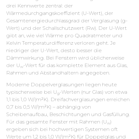
drei Kennwerte zentral: der
Wärmedurchgangskoeffizient (U-Wert), der
Gesamtenergiedurchlassgrad der Verglasung (g-
Wert) und der Schallschutzwert (Rw). Der U-Wert
gibt an, wie viel Wärme pro Quadratmeter und
Kelvin Temperaturdifferenz verloren geht. Je
niedriger der U-Wert, desto besser die
Dämmwirkung. Bei Fenstern wird üblicherweise
der U
-Wert für das komplette Element aus Glas,
w
Rahmen und Abstandhaltern angegeben.
Moderne Doppelverglasungen liegen heute
typischerweise bei U
-Werten (nur Glas) von etwa
g
1,1 bis 1,0 W/(m²K). Dreifachverglasungen erreichen
0,7 bis 0,5 W/(m²K) – abhängig von
Scheibenaufbau, Beschichtungen und Gasfüllung.
Für das gesamte Fenster mit Rahmen (U
)
w
ergeben sich bei hochwertigen Systemen oft
Werte um 1,2 bis 1,0 W/(m²K) für Doppelglas und