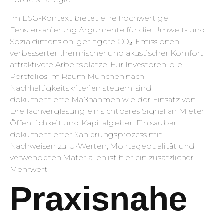
Im ESG-Kontext bietet eine hochwertige
Fenstersanierung Argumente für die Umwelt- und
Sozialdimension: geringere CO₂-Emissionen,
verbesserter thermischer und akustischer Komfort,
attraktivere Arbeitsplätze. Für Investoren, die
Portfolios im Raum München nach
Nachhaltigkeitskriterien steuern, sind
dokumentierte Maßnahmen wie der Einsatz von
Dreifachverglasung ein sichtbares Signal an Mieter,
Öffentlichkeit und Kapitalgeber. Ein sauber
dokumentierter Sanierungsprozess mit
Nachweisen zu U-Werten, Montagequalität und
verwendeten Materialien ist hier ein zusätzlicher
Mehrwert.
Praxisnahe