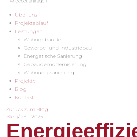
Angebot anfragen
Über uns
Projektablauf
Leistungen
Wohngebäude
Gewerbe- und Industriebau
Energetische Sanierung
Gebäudemodernisierung
Wohnungssanierung
Projekte
Blog
Kontakt
Zurück zum Blog
Blog
/
25.11.2025
Energieeffizi