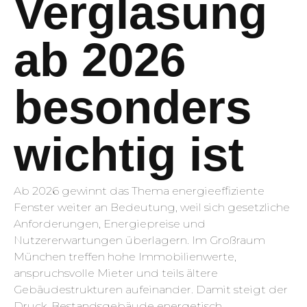
Verglasung
ab 2026
besonders
wichtig ist
Ab 2026 gewinnt das Thema energieeffiziente
Fenster weiter an Bedeutung, weil sich gesetzliche
Anforderungen, Energiepreise und
Nutzererwartungen überlagern. Im Großraum
München treffen hohe Immobilienwerte,
anspruchsvolle Mieter und teils ältere
Gebäudestrukturen aufeinander. Damit steigt der
Druck, Bestandsgebäude energetisch