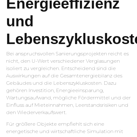
Energieeffizienz
und
Lebenszykluskost
Bei anspruchsvollen Sanierungsprojekten reicht es
nicht, den U-Wert verschiedener Verglasungen
isoliert zu vergleichen. Entscheidend sind die
Auswirkungen auf die Gesamtenergiebilanz des
Gebäudes und die Lebenszykluskosten. Dazu
gehören Investition, Energieeinsparung,
Wartungsaufwand, mögliche Fördermittel und der
Einfluss auf Mieteinnahmen, Leerstandsrisiken und
den Wiederverkaufswert.
Für größere Objekte empfiehlt sich eine
energetische und wirtschaftliche Simulation mit