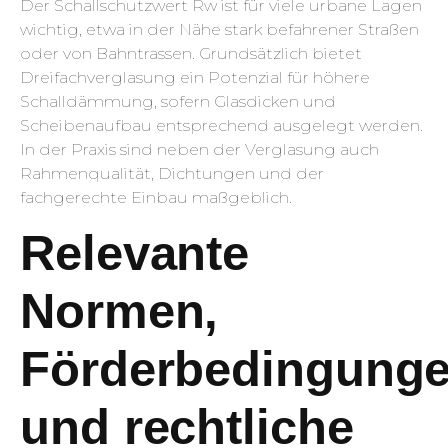
Der Schallschutzwert Rw ist für viele urbane Lagen
wichtig, etwa in der Nähe stark befahrener Straßen
oder von Bahntrassen. Grundsätzlich bietet
Dreifachverglasung ein Potenzial für höhere
Schalldämmung, sofern Glasdicken und
Scheibenaufbau entsprechend ausgelegt werden.
In der Praxis sind neben der Verglasung auch
Rahmenqualität, Dichtungen und der
fachgerechte Einbau maßgeblich.
Relevante
Normen,
Förderbedingung
und rechtliche