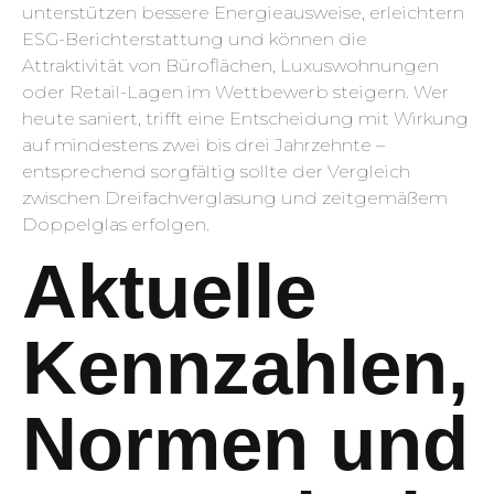
unterstützen bessere Energieausweise, erleichtern
ESG-Berichterstattung und können die
Attraktivität von Büroflächen, Luxuswohnungen
oder Retail-Lagen im Wettbewerb steigern. Wer
heute saniert, trifft eine Entscheidung mit Wirkung
auf mindestens zwei bis drei Jahrzehnte –
entsprechend sorgfältig sollte der Vergleich
zwischen Dreifachverglasung und zeitgemäßem
Doppelglas erfolgen.
Aktuelle
Kennzahlen,
Normen und