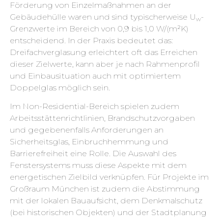
Förderung von Einzelmaßnahmen an der
Gebäudehülle waren und sind typischerweise U
-
w
Grenzwerte im Bereich von 0,9 bis 1,0 W/(m²K)
entscheidend. In der Praxis bedeutet das:
Dreifachverglasung erleichtert oft das Erreichen
dieser Zielwerte, kann aber je nach Rahmenprofil
und Einbausituation auch mit optimiertem
Doppelglas möglich sein.
Im Non-Residential-Bereich spielen zudem
Arbeitsstättenrichtlinien, Brandschutzvorgaben
und gegebenenfalls Anforderungen an
Sicherheitsglas, Einbruchhemmung und
Barrierefreiheit eine Rolle. Die Auswahl des
Fenstersystems muss diese Aspekte mit dem
energetischen Zielbild verknüpfen. Für Projekte im
Großraum München ist zudem die Abstimmung
mit der lokalen Bauaufsicht, dem Denkmalschutz
(bei historischen Objekten) und der Stadtplanung