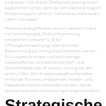
begrenzen. Hier bietet Dreifachverglasung einen
zusätzlichen Vorteil, wenn sie den Wärmeeintrag im
Winter reduziert, ohne im Sommer zu hohe solare
Lasten zuzulassen.
Moderne Energiefenster können darüber hinaus
mit Sicherheitsglas, Einbruchhemmung,
integrierten Sensoren (z. B. für
Öffnungsüberwachung) oder spezieller
Beschichtung zur Reinigung kombiniert werden.
Für Luxuswohnungen und hochwertige
Gewerbeflächen sind solche Komfort- und
Sicherheitsfeatures oft ebenso wichtig wie der
reine U-Wert. Die Verglasungswahl sollte daher
immer als Teil eines umfassenden Fenster- und
Fassadenkonzepts verstanden werden, das die
unterschiedlichen Anforderungen zusammenführt.
Strategische