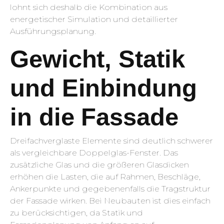
lohnt sich deshalb die Kombination aus
energetischer Simulation und detaillierter
Ausführungsplanung.
Gewicht, Statik
und Einbindung
in die Fassade
Dreifachverglaste Elemente sind deutlich schwerer
als vergleichbare Doppelglas-Fenster. Das
zusätzliche Glas und die größeren Glasdicken
erhöhen die Lasten, die auf Rahmen, Beschläge,
Ankerpunkte und gegebenenfalls die Tragstruktur
der Fassade wirken. Bei Neubauten ist dies einfach
zu berücksichtigen, da Statik und