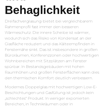
Behaglichkeit
Dreifachverglasung bietet bei vergleichbarem
Rahmenprofil fast immer den besseren
Wärmeschutz. Die innere Scheibe ist wärmer,
wodurch sich das Risiko von Kondensat an der
Glasfläche reduziert und das Kälteempfinden in
Fensternähe sinkt. Das ist insbesondere in großen
Büroräumen, Konferenzzonen oder hochwertigen
Wohnbereichen mit Sitzplätzen am Fenster
spürbar. In Bestandsgebäuden mit hohen
Raumhöhen und großen Fensterflächen kann dies
den thermischen Komfort deutlich verbessern.
Modernes Doppelglas mit hochwertigen Low-E-
Beschichtungen und Gasfüllung ist jedoch kein
„schlechtes“ Produkt. In weniger exponierten
Bereichen, in Technikräumen oder in