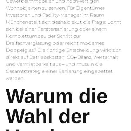
Gewerbeimmobilien und hochwertigen
Wohnobjekten zu senken. Für Eigentümer,
Investoren und Facility-Manager im Raum
München stellt sich deshalb akut die Frage: Lohnt
sich bei einer Fenstersanierung oder einem
Komplettumbau der Schritt zur
Dreifachverglasung oder reicht modernes
Doppelglas? Die richtige Entscheidung wirkt sich
direkt auf Betriebskosten, CO₂-Bilanz, Werterhalt
und Vermietbarkeit aus – und muss in die
Gesamtstrategie einer Sanierung eingebettet
werden.
Warum die
Wahl der