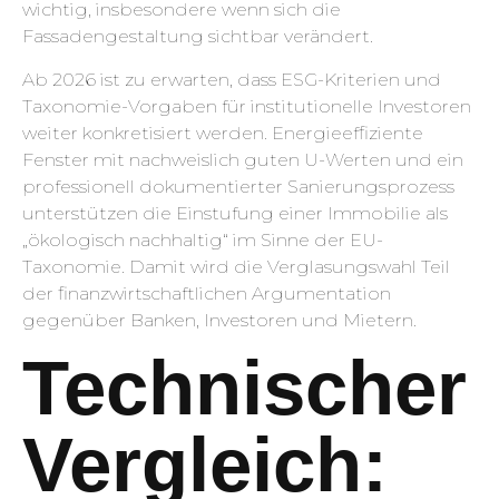
wichtig, insbesondere wenn sich die
Fassadengestaltung sichtbar verändert.
Ab 2026 ist zu erwarten, dass ESG-Kriterien und
Taxonomie-Vorgaben für institutionelle Investoren
weiter konkretisiert werden. Energieeffiziente
Fenster mit nachweislich guten U-Werten und ein
professionell dokumentierter Sanierungsprozess
unterstützen die Einstufung einer Immobilie als
„ökologisch nachhaltig“ im Sinne der EU-
Taxonomie. Damit wird die Verglasungswahl Teil
der finanzwirtschaftlichen Argumentation
gegenüber Banken, Investoren und Mietern.
Technischer
Vergleich: