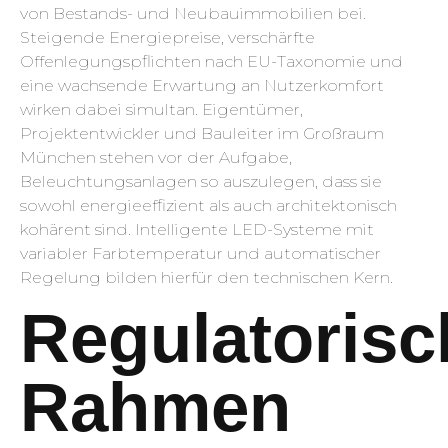
von Bestands- und Neubauimmobilien bei.
Steigende Energiepreise, verschärfte
Offenlegungspflichten nach EU-Taxonomie und
eine wachsende Erwartung an Nutzerkomfort
wirken dabei simultan. Eigentümer,
Projektentwickler und Bauleiter im Großraum
München stehen vor der Aufgabe,
Beleuchtungsanlagen so auszulegen, dass sie
sowohl energieeffizient als auch architektonisch
kohärent sind. Intelligente LED-Systeme mit
variabler Farbtemperatur und automatischer
Regelung bilden hierfür den technischen Kern.
Regulatorisc
Rahmen