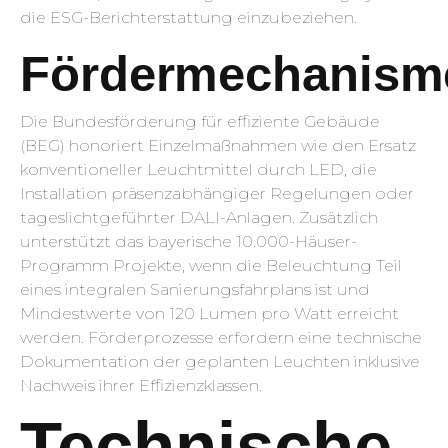
die ESG-Berichterstattung einzubeziehen.
Fördermechanism
Die Bundesförderung für effiziente Gebäude
(BEG) honoriert Einzelmaßnahmen wie den Ersatz
konventioneller Leuchtmittel durch LED, die
Installation präsenzabhängiger Regelungen oder
tageslichtgeführter DALI-Anlagen. Zusätzlich
unterstützt das bayerische 10.000-Häuser-
Programm Projekte, wenn die Beleuchtung Teil
eines integralen Sanierungsfahrplans ist und
Mindestwerte von 120 Lumen pro Watt erreicht
werden. Förderprozesse erfordern eine technische
Dokumentation der geplanten Leuchten inklusive
Nachweis ihrer Effizienzklassen.
Technische