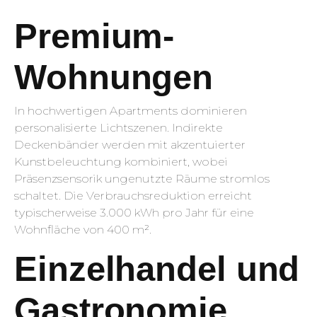
Premium-
Wohnungen
In hochwertigen Apartments dominieren
personalisierte Lichtszenen. Indirekte
Deckenbänder werden mit akzentuierter
Kunstbeleuchtung kombiniert, wobei
Präsenzsensorik ungenutzte Räume stromlos
schaltet. Die Verbrauchsreduktion erreicht
typischerweise 3.000 kWh pro Jahr für eine
Wohnfläche von 400 m².
Einzelhandel und
Gastronomie