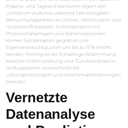
Präsenz- und Tageslichtsensoren regeln den
Lichtstrom stufenlos, während Szenenlogiken
Beleuchtungsstärken an Uhrzeit, Wetterdaten und
Nutzerprofil koppeln. In Kombination mit
Photovoltaikanlagen und Batteriespeichern
können Spitzenlasten geglättet und
Eigenverbrauchsquoten um bis zu 15 % erhöht
werden. Wichtig ist die frühzeitige Abstimmung
zwischen Elektroplanung und TGA-Koordination,
da Bussysteme unterschiedliche
Leitungstopologien und Abschirmanforderungen
besitzen.
Vernetzte
Datenanalyse