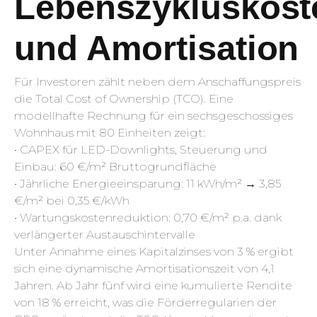
Lebenszykluskost
und Amortisation
Für Investoren zählt neben dem Anschaffungspreis
die Total Cost of Ownership (TCO). Eine
modellhafte Rechnung für ein sechsgeschossiges
Wohnhaus mit 80 Einheiten zeigt:
• CAPEX für LED-Downlights, Steuerung und
Einbau: 60 €/m² Bruttogrundfläche
• Jährliche Energieeinsparung: 11 kWh/m² → 3,85
€/m² bei 0,35 €/kWh
• Wartungskostenreduktion: 0,70 €/m² p.a. dank
verlängerter Austauschintervalle
Unter Annahme eines Kapitalzinses von 3 % ergibt
sich eine dynamische Amortisationszeit von 4,1
Jahren. Ab Jahr fünf wird eine kumulierte Rendite
von 18 % erreicht, was die Förderregularien der