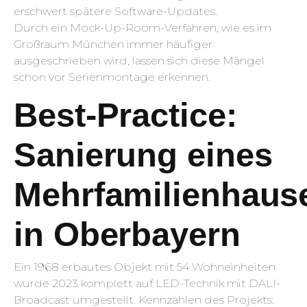
erschwert spätere Software-Updates.
Durch ein Mock-Up-Room-Verfahren, wie es im
Großraum München immer häufiger
ausgeschrieben wird, lassen sich diese Mängel
schon vor Serienmontage erkennen.
Best-Practice:
Sanierung eines
Mehrfamilienhaus
in Oberbayern
Ein 1968 erbautes Objekt mit 54 Wohneinheiten
wurde 2023 komplett auf LED-Technik mit DALI-
Broadcast umgestellt. Kennzahlen des Projekts: