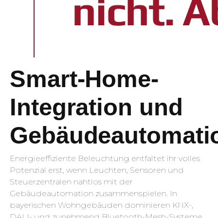
Smart-Home-
Integration und
Gebäudeautomati
Energieeffiziente Beleuchtung entfaltet ihr volles
Potenzial erst, wenn Leuchten, Sensoren und
Steuerzentralen nahtlos mit der
Gebäudeautomation zusammenspielen. In
bayerischen Wohngebäuden dominieren KNX-,
DALI- und zunehmend Bluetooth-Mesh-Systeme.