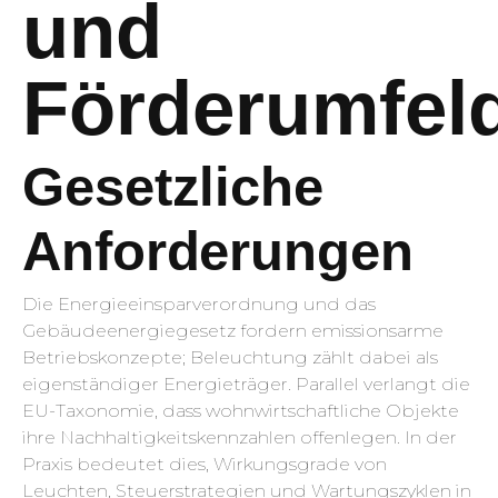
und
Förderumfel
Gesetzliche
Anforderungen
Die Energieeinsparverordnung und das
Gebäudeenergiegesetz fordern emissionsarme
Betriebskonzepte; Beleuchtung zählt dabei als
eigenständiger Energieträger. Parallel verlangt die
EU-Taxonomie, dass wohnwirtschaftliche Objekte
ihre Nachhaltigkeitskennzahlen offenlegen. In der
Praxis bedeutet dies, Wirkungsgrade von
Leuchten, Steuerstrategien und Wartungszyklen in