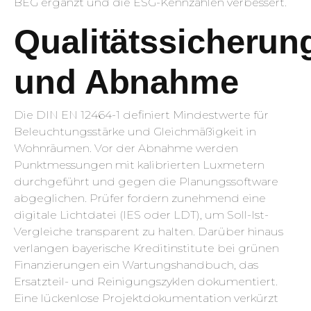
BEG ergänzt und die ESG-Kennzahlen verbessert.
Qualitätssicherun
und Abnahme
Die DIN EN 12464-1 definiert Mindestwerte für
Beleuchtungsstärke und Gleichmäßigkeit in
Wohnräumen. Vor der Abnahme werden
Punktmessungen mit kalibrierten Luxmetern
durchgeführt und gegen die Planungssoftware
abgeglichen. Prüfer fordern zunehmend eine
digitale Lichtdatei (IES oder LDT), um Soll-Ist-
Vergleiche transparent zu halten. Darüber hinaus
verlangen bayerische Kreditinstitute bei grünen
Finanzierungen ein Wartungshandbuch, das
Ersatzteil- und Reinigungszyklen dokumentiert.
Eine lückenlose Projektdokumentation verkürzt