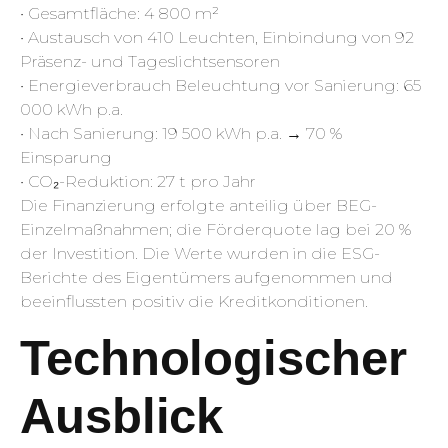
• Gesamtfläche: 4 800 m²
• Austausch von 410 Leuchten, Einbindung von 92
Präsenz- und Tageslichtsensoren
• Energieverbrauch Beleuchtung vor Sanierung: 65
000 kWh p.a.
• Nach Sanierung: 19 500 kWh p.a. → 70 %
Einsparung
• CO₂-Reduktion: 27 t pro Jahr
Die Finanzierung erfolgte anteilig über BEG-
Einzelmaßnahmen; die Förderquote lag bei 20 %
der Investition. Die Werte wurden in die ESG-
Berichte des Eigentümers aufgenommen und
beeinflussten positiv die Kreditkonditionen.
Technologischer
Ausblick