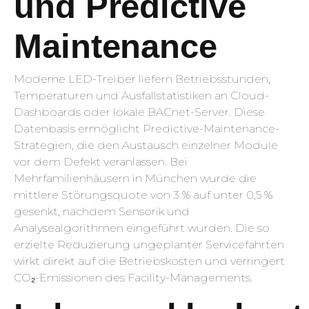
und Predictive
Maintenance
Moderne LED-Treiber liefern Betriebsstunden,
Temperaturen und Ausfallstatistiken an Cloud-
Dashboards oder lokale BACnet-Server. Diese
Datenbasis ermöglicht Predictive-Maintenance-
Strategien, die den Austausch einzelner Module
vor dem Defekt veranlassen. Bei
Mehrfamilienhäusern in München wurde die
mittlere Störungsquote von 3 % auf unter 0,5 %
gesenkt, nachdem Sensorik und
Analysealgorithmen eingeführt wurden. Die so
erzielte Reduzierung ungeplanter Servicefahrten
wirkt direkt auf die Betriebskosten und verringert
CO₂-Emissionen des Facility-Managements.