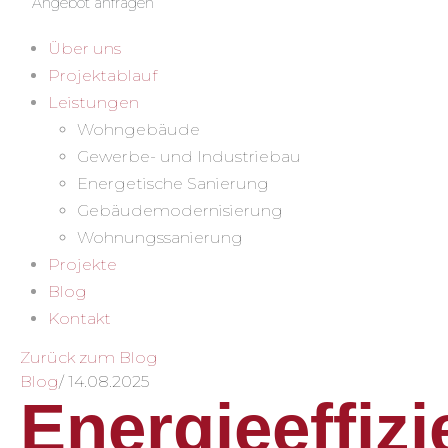
Angebot anfragen
Über uns
Projektablauf
Leistungen
Wohngebäude
Gewerbe- und Industriebau
Energetische Sanierung
Gebäudemodernisierung
Wohnungssanierung
Projekte
Blog
Kontakt
Zurück zum Blog
Blog
/
14.08.2025
Energieeffizi