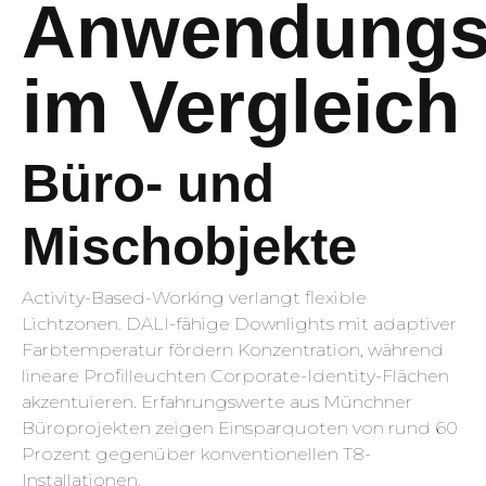
Anwendungsf
im Vergleich
Büro- und
Mischobjekte
Activity-Based-Working verlangt flexible
Lichtzonen. DALI-fähige Downlights mit adaptiver
Farbtemperatur fördern Konzentration, während
lineare Profilleuchten Corporate-Identity-Flächen
akzentuieren. Erfahrungswerte aus Münchner
Büroprojekten zeigen Einsparquoten von rund 60
Prozent gegenüber konventionellen T8-
Installationen.