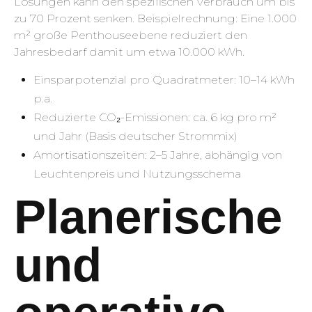
Lösungen kann den spezifischen Verbrauch um bis
zu 70 Prozent senken. Beispielrechnung: Eine 1.000
m² große Penthouseebene reduziert den
Jahresbedarf damit um etwa 10.000 kWh.
Einsparpotenzial pro Quadratmeter: 10–14 kWh
p.a.
Reduzierte CO₂-Emissionen: ca. 6 kg pro m²
und Jahr (Basis deutscher Strommix)
Amortisationszeiten: 2–5 Jahre, abhängig von
Leuchtenpreis und Nutzungsschema
Planerische
und