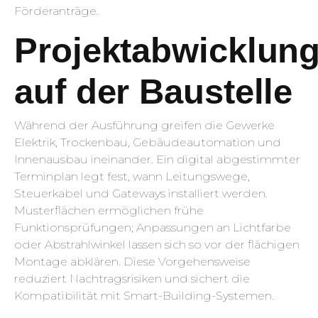
Förderanträge.
Projektabwicklun
auf der Baustelle
Während der Ausführung greifen die Gewerke
Elektrik, Trockenbau, Gebäudeautomation und
Innenausbau ineinander. Ein digital abgestimmter
Terminplan legt fest, wann Leitungswege,
Steuerkabel und Gateways installiert werden.
Musterflächen ermöglichen frühe
Funktionsprüfungen; Anpassungen an Lichtfarbe
oder Abstrahlwinkel lassen sich so vor der flächigen
Montage abklären. Diese Vorgehensweise
reduziert Nachtragsrisiken und sichert die
Kompatibilität mit Smart-Building-Systemen.