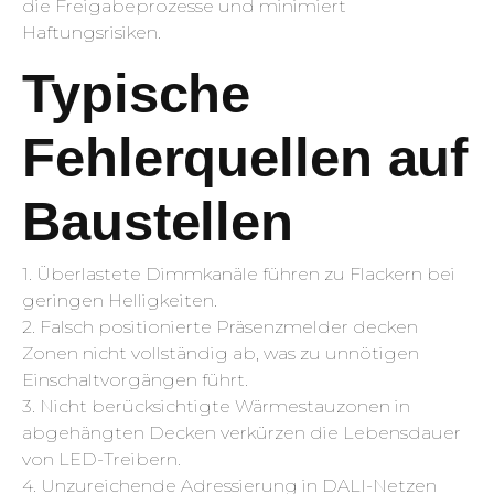
die Freigabeprozesse und minimiert
Haftungsrisiken.
Typische
Fehlerquellen auf
Baustellen
1. Überlastete Dimmkanäle führen zu Flackern bei
geringen Helligkeiten.
2. Falsch positionierte Präsenzmelder decken
Zonen nicht vollständig ab, was zu unnötigen
Einschaltvorgängen führt.
3. Nicht berücksichtigte Wärmestauzonen in
abgehängten Decken verkürzen die Lebensdauer
von LED-Treibern.
4. Unzureichende Adressierung in DALI-Netzen