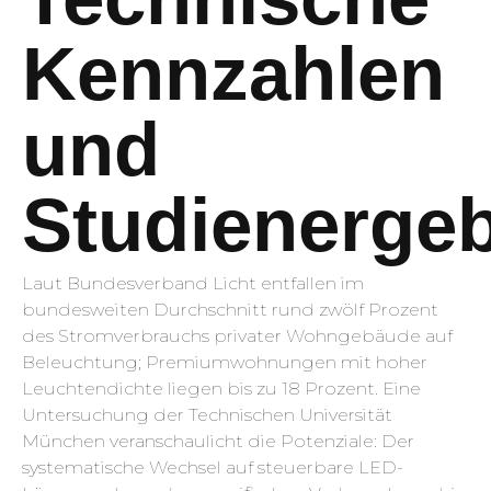
Kennzahlen
und
Studienerge
Laut Bundesverband Licht entfallen im
bundesweiten Durchschnitt rund zwölf Prozent
des Stromverbrauchs privater Wohngebäude auf
Beleuchtung; Premiumwohnungen mit hoher
Leuchtendichte liegen bis zu 18 Prozent. Eine
Untersuchung der Technischen Universität
München veranschaulicht die Potenziale: Der
systematische Wechsel auf steuerbare LED-