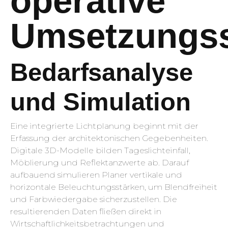
operative
Umsetzungss
Bedarfsanalyse
und Simulation
Eine integrierte Lichtplanung beginnt mit der
Erfassung der architektonischen Gegebenheiten.
Digitale 3D-Modelle bilden Tageslichteinfall,
Möblierung und Reflektanzwerte ab. Darauf
aufbauend simulieren Planer vertikale und
horizontale Beleuchtungsstärken, um Blendfreiheit
und Farbwiedergabe sicherzustellen. Die
resultierenden Daten fließen direkt in
Wirtschaftlichkeitsbetrachtungen und