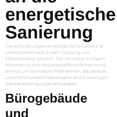
energetische
Sanierung
Die Anforderungen an energetische Sanierung
unterscheiden sich je nach Nutzung und
Mieterstruktur deutlich. Für Vermieter im Raum
München ist eine objektspezifische Betrachtung
sinnvoll, um technische Maßnahmen, Bauabläufe
und Kommunikationsstrategien an die jeweiligen
Rahmenbedingungen anzupassen.
Bürogebäude
und