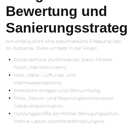
Bewertung und
Sanierungsstrateg
Am Anfang steht eine systematische Erfassung des
Ist-Zustands. Diese umfasst in der Regel:
Gebäudehülle (Außenwände, Dach, Fenster,
Türen, Wärmebrücken),
Heiz-, Kälte-, Lüftungs- und
Warmwassersysteme,
elektrische Anlagen und Beleuchtung,
Mess-, Steuer- und Regelungstechnik sowie
Gebäudeautomation,
Nutzungsprofile der Mieter (Belegungszeiten,
interne Lasten, Komfortanforderungen).