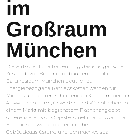
im
Großraum
München
Die wirtschaftliche Bedeutung des energetischen
Zustands von Bestandsgebäuden nimmt im
Ballungsraum München deutlich zu.
Energiebezogene Betriebskosten werden für
Mieter zu einem entscheidenden Kriterium bei der
Auswahl von Büro-, Gewerbe- und Wohnflächen. In
einem Markt mit begrenztem Flächenangebot
differenzieren sich Objekte zunehmend über ihre
Energiekennwerte, die technische
Gebäudeausrüstung und den nachweisbar