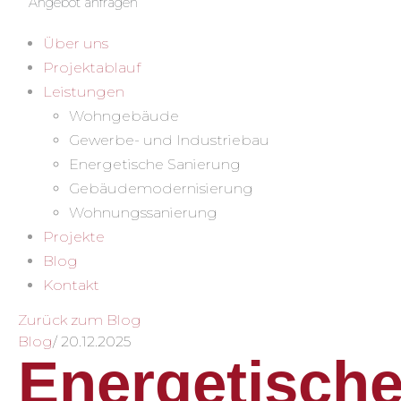
Angebot anfragen
Über uns
Projektablauf
Leistungen
Wohngebäude
Gewerbe- und Industriebau
Energetische Sanierung
Gebäudemodernisierung
Wohnungssanierung
Projekte
Blog
Kontakt
Zurück zum Blog
Blog
/
20.12.2025
Energetisch