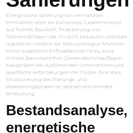
Energetische Sanierung von vermieteten
Immobilien stellt ein komplexes Zusammenspiel
aus Technik, Baurecht, Finanzierung und
Mietverhältnissen dar. Im dicht bebauten und stark
regulierten Umfeld der Metropolregion München
treten zusätzliche Einflussfaktoren hinzu, etwa
örtliche Bauvorschriften, Denkmalschutzauflagen,
Kapazitäten der ausführenden Unternehmen und
spezifische Anforderungen der Nutzer. Eine klare
Strukturierung der Planungs- und
Realisierungsphasen ist deshalb von zentraler
Bedeutung.
Bestandsanalyse,
energetische