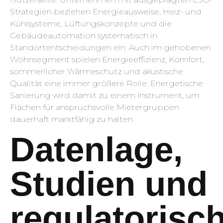
Strategien beziehen Energieausweise, Heiz- und
Kühlsysteme, Lüftungskonzepte und die
Gebäudeautomation systematisch in
Standortentscheidungen ein. Auch im gehobenen
Wohnsegment spielen Energieeffizienz, Komfort,
sommerlicher Wärmeschutz und akustische
Qualität eine immer größere Rolle. Energetische
Sanierung wird damit zu einem Instrument, um
Flächen für anspruchsvolle Mietergruppen
dauerhaft marktfähig zu halten.
Datenlage,
Studien und
regulatorisc