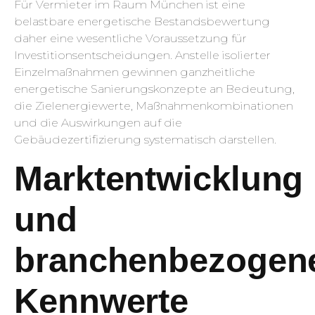
Für Vermieter im Raum München ist eine
belastbare energetische Bestandsbewertung
daher eine wesentliche Voraussetzung für
Investitionsentscheidungen. Anstelle isolierter
Einzelmaßnahmen gewinnen ganzheitliche
energetische Sanierungskonzepte an Bedeutung,
die Zielenergiewerte, Maßnahmenkombinationen
und die Auswirkungen auf die
Gebäudezertifizierung systematisch darstellen.
Marktentwicklung
und
branchenbezogen
Kennwerte