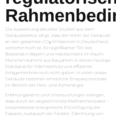
Rahmenbedi
Die Auswertung aktueller Studien aus dem
Gebäudesektor zeigt, dass der Anteil der Gebäude
an den gesamten CO₂-Emissionen in Deutschland
weiterhin hoch ist. Ein signifikanter Teil des
Bestands in Bayern und insbesondere im Raum
München stammt aus Baujahren, in denen heutige
Standards für Wärmeschutz und effiziente
Anlagentechnik noch nicht galten. In vielen dieser
Gebäude bestehen erhebliche Einsparpotenziale
im Bereich der Heiz- und Kühlenergie.
Erfahrungswerte und Untersuchungen belegen,
dass durch ein abgestimmtes Maßnahmenpaket –
beispielsweise energetische Ertüchtigung der
Fassade, Austausch der Fenster, Dämmung von