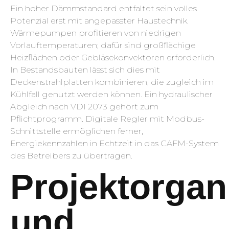
Ein hoher Dämmstandard entfaltet sein volles
Potenzial erst mit angepasster Haustechnik.
Wärmepumpen profitieren von niedrigen
Vorlauftemperaturen; dafür sind großflächige
Heizflächen oder Gebläsekonvektoren erforderlich.
In Bestandsbauten lässt sich dies mit
Deckenstrahlplatten kombinieren, die zugleich im
Kühlfall genutzt werden können. Ein hydraulischer
Abgleich nach VDI 2073 gehört zum
Pflichtprogramm. Digitale Regler mit Modbus-
Schnittstelle ermöglichen ferner,
Energiekennzahlen in Echtzeit in das CAFM-System
des Betreibers zu übertragen.
Projektorgan
und