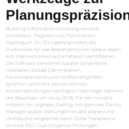
Planungspräzisio
Building-Information-Modeling vernetzt
Architektur, Tragwerk und TGA in einem
Datenraum. Ein 3D-Laserscan liefert die
Punktwolke für das Bestandsmodell; daraus lassen
sich Wärmebrücken automatisiert identifizieren.
Die Software berechnet parallel dynamische
Heizlasten, sodass Dämmstärken,
Fensterkennwerte und Heizflächengrößen
synchron optimiert werden können.
Kollisionsprüfungen verringern Nachträge während
der Bauphase um bis zu 30 %. Für den Investor
entsteht ein digitaler Zwilling, mit dem der Facility
Manager später Wartungsintervalle planen und
Verbräuche vergleichen kann. Diese Transparenz
wird bei ESG-Due-Diligence-Prüfungen