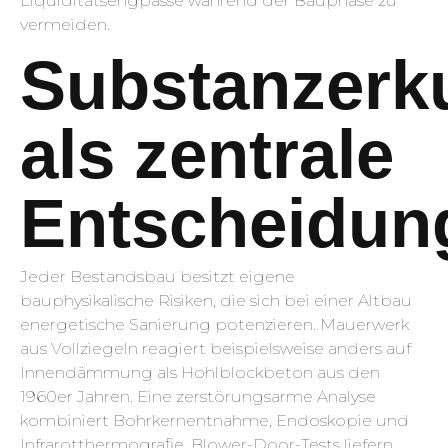
Liquiditätsengpässe während der Bauphase zu
vermeiden.
Substanzerk
als zentrale
Entscheidun
Jeder Bestandsbau besitzt eigene
bauphysikalische Risiken, die sich bei einer Altbau
energetische Sanierung potenzieren. Mauerwerk
aus Vollziegeln reagiert beispielsweise anders auf
Innendämmung als Hohlblockbeton aus den
1960er Jahren. Eine zerstörungsarme Analyse
kombiniert Bohrkernentnahme, Endoskopie und
Infrarotthermografie. Blower-Door-Tests liefern