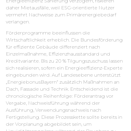
Energieeffizienz Sanierung verzögern, riskieren
daher Mietausfälle, weil ESG-orientierte Nutzer
vermehrt Nachweise zum Primärenergiebedarf
verlangen.
Förderprogramme beeinflussen die
Wirtschaftlichkeit erheblich. Die Bundesförderung
für effiziente Gebäude differenziert nach
Einzelmaßnahme, Effizienzhausstandard und
Kreditvariante. Bis zu 20 % Tilgungszuschuss lassen
sich realisieren, sofern ein Energieeffizienz-Experte
eingebunden wird. Auf Landesebene unterstützt
„EnergiebonusBayern“ zusätzlich Maßnahmen an
Dach, Fassade und Technik. Entscheidend ist die
chronologische Reihenfolge: Förderantrag vor
Vergabe, Nachweisführung während der
Ausführung, Verwendungsnachweis nach
Fertigstellung. Diese Prozesskette sollte bereits in
der Vorplanung abgebildet sein, um