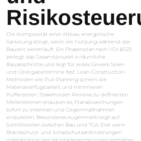
Risikosteue
Die Komplexität einer Altbau energetische
Sanierung steigt, wenn die Nutzung während der
Bauzeit weiterläuft. Ein Phasenplan nach VDI 6025
zerlegt das Gesamtprojekt in räumliche
Bauabschnitte und legt für jedes Gewerk Sperr-
und Übergabetermine fest. Lean-Construction-
Methoden wie Pull-Planning sichern die
Materialverfügbarkeit und minimieren
Pufferzeiten. Stakeholder-Reviews zu definierten
Meilensteinen erlauben es, Planabweichungen
sofort zu erkennen und Gegenmaßnahmen
einzuleiten. Besonderes Augenmerk liegt auf
Schnittstellen zwischen Bau und TGA: Erst wenn
Brandschutz- und Schallschutzanforderungen
vollständig in den Montagezeichnungen enthalten