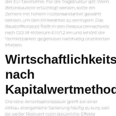
der EU-Taxonomie. Für die Tragstruktur gilt: Wenn
Betonbauteile ertüchtigt werden, sollte ein
Zement mit hohem Hüttensandanteil gewählt
werden, um den Klinkeranteil zu verringern. Das
Baustoffkonzept fließt in den Ressourcennachweis
nach DGNB-Kriterium ENV1.2 ein und erhöht die
Vermietbarkeit gegenüber nachhaltig orientierten
Mietern.
Wirtschaftlichkei
nach
Kapitalwertmetho
Die reine Amortisationsdauer greift bei einer
Altbau energetische Sanierung häufig zu kurz, weil
sie weder Restwert noch steuerliche Effekte