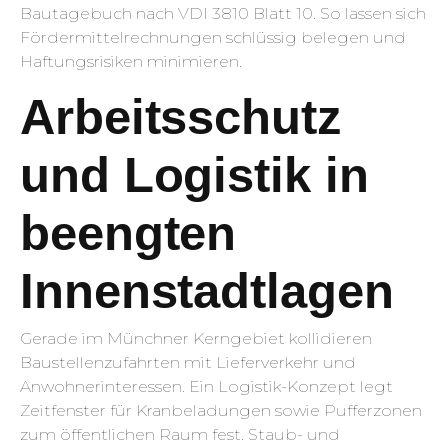
Bautagebuch nach VDI 3810 Blatt 10. So lassen sich
Fördermittelrechnungen schlüssig belegen und
Haftungsrisiken minimieren.
Arbeitsschutz
und Logistik in
beengten
Innenstadtlagen
Gerade im Münchner Kerngebiet kollidieren
Baustellenzufahrten mit Lieferverkehr und
Anwohnerinteressen. Ein Logistik-Konzept legt
Zeitfenster für Kranbeladungen sowie Pufferzonen
zum öffentlichen Raum fest. Staub- und