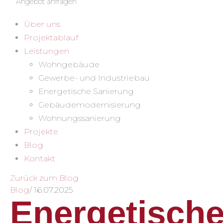
Angebot anfragen
Über uns
Projektablauf
Leistungen
Wohngebäude
Gewerbe- und Industriebau
Energetische Sanierung
Gebäudemodernisierung
Wohnungssanierung
Projekte
Blog
Kontakt
Zurück zum Blog
Blog
/
16.07.2025
Energetisch