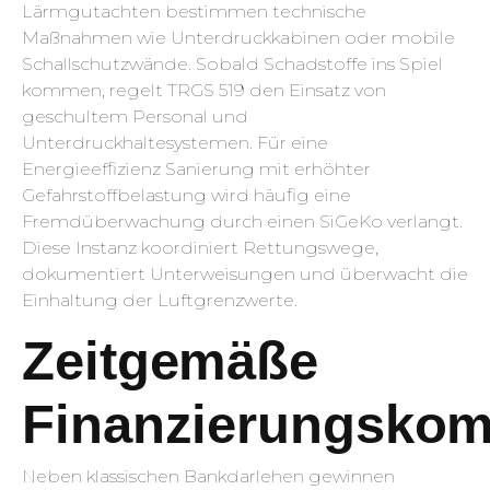
Lärmgutachten bestimmen technische
Maßnahmen wie Unterdruckkabinen oder mobile
Schallschutzwände. Sobald Schadstoffe ins Spiel
kommen, regelt TRGS 519 den Einsatz von
geschultem Personal und
Unterdruckhaltesystemen. Für eine
Energieeffizienz Sanierung mit erhöhter
Gefahrstoffbelastung wird häufig eine
Fremdüberwachung durch einen SiGeKo verlangt.
Diese Instanz koordiniert Rettungswege,
dokumentiert Unterweisungen und überwacht die
Einhaltung der Luftgrenzwerte.
Zeitgemäße
Finanzierungskom
Neben klassischen Bankdarlehen gewinnen