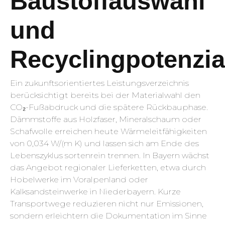
Baustoffauswahl
und
Recyclingpotenzia
Ein zukunftsorientiertes Leistungsverzeichnis
berücksichtigt bereits bei der Materialwahl den
CO₂-Fußabdruck und die spätere Rückbauphase.
Dämmstoffe aus Holzfaser, Mineralschaum oder
Schafwolle erreichen heute Wärmeleitfähigkeiten
von 0,034 W/(m K) und lassen sich am Ende des
Lebenszyklus sortenrein trennen. In Bayern wächst
das Angebot regionaler Lieferketten, etwa durch
Hobelwerke im Voralpenland oder
Kalksandsteinwerke in Niederbayern. Kurze
Transportwege reduzieren nicht nur Emissionen,
sondern erleichtern die Dokumentation im Sinne