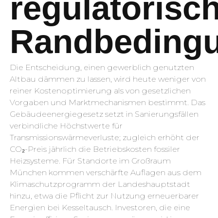
regulatorisc
Randbeding
Die Entscheidung, einen gewerblich genutzten
Altbau dämmen zu lassen, wird heute weniger von
reiner Kostenoptimierung als von gesetzlichen
Vorgaben und Marktmechanismen bestimmt. Das
Gebäudeenergiegesetz setzt in Sanierungsfällen
verbindliche Höchstwerte für
Transmissionswärmeverluste; zugleich erhöht der
CO₂-Preis jährlich die Betriebskosten fossiler
Heizsysteme. Für Standorte im Großraum
München kommen verschärfte Auflagen aus dem
Klimaschutzprogramm der Landeshauptstadt
hinzu, etwa die Pflicht zur Nutzung erneuerbarer
Energien bei Kesseltausch. Investoren, die eine