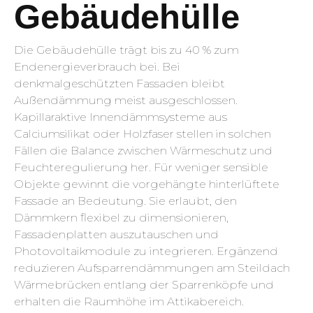
Gebäudehülle
Die Gebäudehülle trägt bis zu 40 % zum
Endenergieverbrauch bei. Bei
denkmalgeschützten Fassaden bleibt
Außendämmung meist ausgeschlossen.
Kapillaraktive Innendämmsysteme aus
Calciumsilikat oder Holzfaser stellen in solchen
Fällen die Balance zwischen Wärmeschutz und
Feuchteregulierung her. Für weniger sensible
Objekte gewinnt die vorgehängte hinterlüftete
Fassade an Bedeutung. Sie erlaubt, den
Dämmkern flexibel zu dimensionieren,
Fassadenplatten auszutauschen und
Photovoltaikmodule zu integrieren. Ergänzend
reduzieren Aufsparrendämmungen am Steildach
Wärmebrücken entlang der Sparrenköpfe und
erhalten die Raumhöhe im Attikabereich.