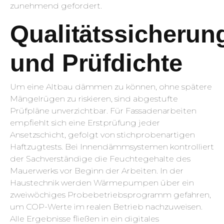
zunehmend gefordert.
Qualitätssicherun
und Prüfdichte
Um eine Altbau dämmen zu können, ohne spätere
Mängelrügen zu riskieren, sind abgestufte
Prüfpläne unverzichtbar. Für Fassadenarbeiten
empfiehlt sich eine Erstprüfung jeder
Ansetzschicht, gefolgt von stichprobenartigen
Haftzugtests. Bei Innendämmsystemen kontrolliert
der Sachverständige die Feuchtegehalte des
Mauerwerks vor Beginn der Arbeiten. In der
Haustechnik werden Wärmepumpen über ein
zweiwöchiges Probebetriebsprogramm gefahren,
um COP-Werte im realen Betrieb nachzuweisen.
Alle Ergebnisse fließen in ein digitales