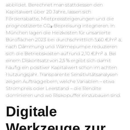
abbildet. Berechnet man stattdessen den
Kapitalwert über 20 Jahre, lassen sich
Förderrabatte, Mietpreissteigerungen und die
prognostizierte CO₂-Bepreisung integrieren. In
München lagen die Heizkosten für unsanierte
Büroflächen 2023 bei durchschnittlich 5,60 €/m² a;
nach Dämmung und Wärmepumpe reduzieren
sich die Betriebskosten auf rund 2,10 €/m² a. Bei
einem Diskontsatz von 2,5 % ergibt sich damit
häufig ein positiver Kapitalwert schon im achten
Nutzungsjahr. Transparente Sensitivitätsanalysen
zeigen Auftraggebern, welche Variablen – etwa
Strompreis oder Leerstand – die Rendite
dominieren und wo Risikopuffer einzubauen sind.
Digitale
Werkzeuge zur