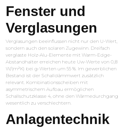
Fenster und
Verglasungen
Verglasungen beeinflussen nicht nur den U-Wert,
sondern auch den solaren Zugewinn. Dreifach
verglaste Holz-Alu-Elemente mit Warm-Edge-
Abstandhalter erreichen heute Uw-Werte von 0,8
W/(m²K) bei g-Werten um 55 %. Im gewerblichen
Bestand ist der Schalldämmwert zusätzlich
relevant. Kombinationsscheiben mit
asymmetrischem Aufbau ermöglichen
Schallschutzklasse 4, ohne den Wärmedurchgang
wesentlich zu verschlechtern.
Anlagentechnik