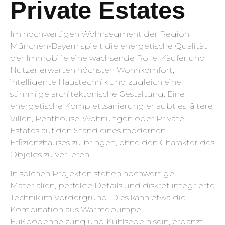
Private Estates
Im hochwertigen Wohnsegment der Region
München-Bayern spielt die energetische Qualität
der Immobilie eine wachsende Rolle. Käufer und
Nutzer erwarten höchsten Wohnkomfort,
intelligente Haustechnik und zugleich eine
stimmige architektonische Gestaltung. Eine
energetische Komplettsanierung erlaubt es, ältere
Villen, Penthouse-Wohnungen oder Private
Estates auf den Stand eines modernen
Effizienzhauses zu bringen, ohne den Charakter des
Objekts zu verlieren.
In solchen Projekten stehen hochwertige
Materialien, perfekte Details und diskret integrierte
Technik im Vordergrund. Dies kann etwa die
Kombination aus Wärmepumpe,
Fußbodenheizung und Kühlsegeln sein, ergänzt