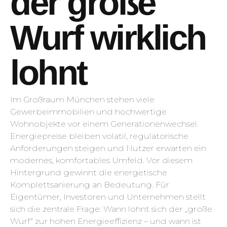
der große
Wurf wirklich
lohnt
Im Großraum München stehen viele
Gewerbeimmobilien und hochwertige
Wohnobjekte vor einem Generationenwechsel.
Energiepreise bleiben volatil, regulatorische
Anforderungen steigen und Nutzer erwarten ein
modernes, komfortables Umfeld. Vor diesem
Hintergrund gewinnt die energetische
Komplettsanierung an Bedeutung. Für
Eigentümer, Investoren und Unternehmen stellt
sich die zentrale Frage: Wann lohnt sich der „große
Wurf“ zur hohen Energieeffizienz – und wann ist