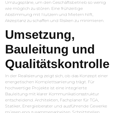
Umzugspläne, um den Geschäftsbetrieb so wenig
wie möglich zu stören. Eine frühzeitige
Abstimmung mit Nutzern und Mietern hilft,
Akzeptanz zu schaffen und Risiken zu minimieren.
Umsetzung,
Bauleitung und
Qualitätskontrolle
In der Realisierung zeigt sich, ob das Konzept einer
energetischen Komplettsanierung trägt. Für
hochwertige Projekte ist eine integrierte
Bauleitung mit klarer Kommunikationsstruktur
entscheidend. Architekten, Fachplaner für TGA,
Statiker, Energieberater und ausführende Gewerke
müssen eng zusammenarbeiten. Schnittstellen,