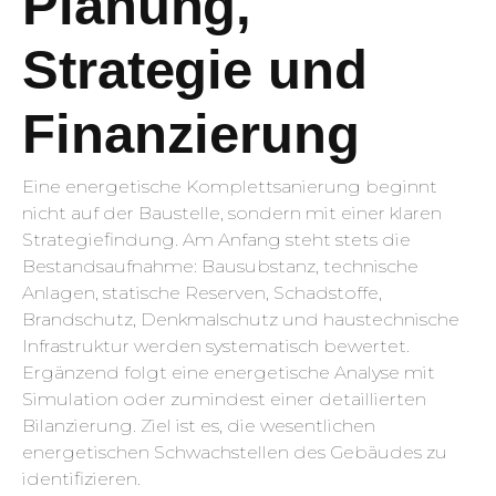
Planung,
Strategie und
Finanzierung
Eine energetische Komplettsanierung beginnt
nicht auf der Baustelle, sondern mit einer klaren
Strategiefindung. Am Anfang steht stets die
Bestandsaufnahme: Bausubstanz, technische
Anlagen, statische Reserven, Schadstoffe,
Brandschutz, Denkmalschutz und haustechnische
Infrastruktur werden systematisch bewertet.
Ergänzend folgt eine energetische Analyse mit
Simulation oder zumindest einer detaillierten
Bilanzierung. Ziel ist es, die wesentlichen
energetischen Schwachstellen des Gebäudes zu
identifizieren.