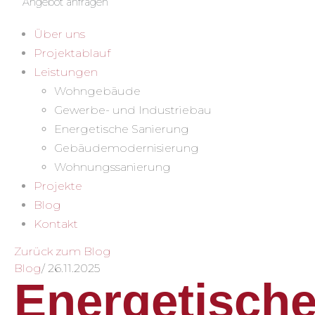
Angebot anfragen
Über uns
Projektablauf
Leistungen
Wohngebäude
Gewerbe- und Industriebau
Energetische Sanierung
Gebäudemodernisierung
Wohnungssanierung
Projekte
Blog
Kontakt
Zurück zum Blog
Blog
/
26.11.2025
Energetisch