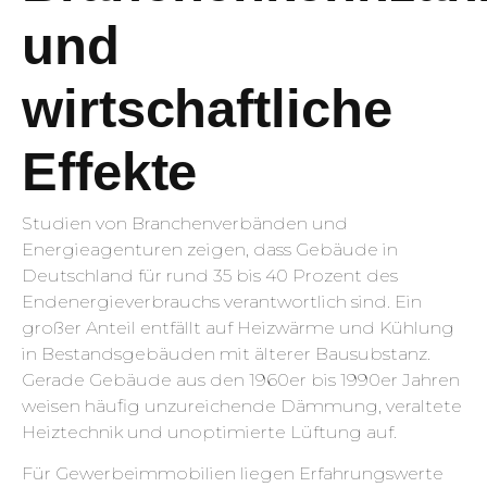
und
wirtschaftliche
Effekte
Studien von Branchenverbänden und
Energieagenturen zeigen, dass Gebäude in
Deutschland für rund 35 bis 40 Prozent des
Endenergieverbrauchs verantwortlich sind. Ein
großer Anteil entfällt auf Heizwärme und Kühlung
in Bestandsgebäuden mit älterer Bausubstanz.
Gerade Gebäude aus den 1960er bis 1990er Jahren
weisen häufig unzureichende Dämmung, veraltete
Heiztechnik und unoptimierte Lüftung auf.
Für Gewerbeimmobilien liegen Erfahrungswerte