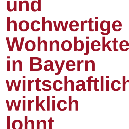
und
hochwertige
Wohnobjekt
in Bayern
wirtschaftlic
wirklich
lohnt