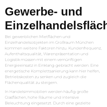
Gewerbe- und
Einzelhandelsfläc
Bei gewerblichen Mietflächen und
Einzelhandelsobjekten im Großraum München
kommen weitere Faktoren hinzu. Kundenfrequenz,
Aufenthaltsqualität, Warenpräsentation und
Logistik müssen mit einem vernünftigen
Energieeinsatz in Einklang gebracht werden. Eine
energetische Komplettsanierung kann hier helfen,
Betriebskosten zu senken und zugleich die
Flächenqualität zu steigern.
In Handelsimmobilien werden häufig große
Glasflächen, hohe Räume und intensive
Beleuchtung eingesetzt. Durch eine gezielte