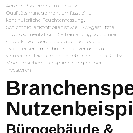
Aerogel-Systeme zum Einsatz.
Qualitätsmanagement umfasst eine
kontinuierliche Feuchtemessung,
Schichtdickenkontrollen sowie UAV-gestützte
Bilddokumentation. Die Bauleitung koordiniert
Gewerke von Gerüstbau über Rohbau bis
Dachdecker, um Schnittstellenverluste zu
vermeiden. Digitale Bautagebücher und 4D-BIM-
Modelle sichern Transparenz gegenüber
Investoren.
Branchenspe
Nutzenbeispi
Bürogebäude &