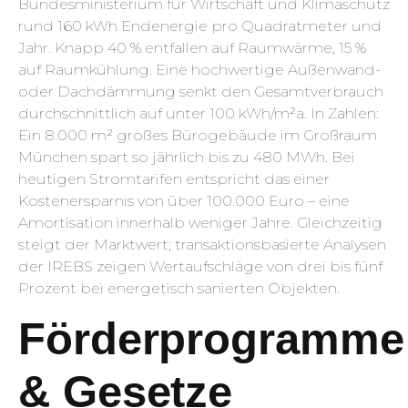
Bundesministerium für Wirtschaft und Klimaschutz
rund 160 kWh Endenergie pro Quadratmeter und
Jahr. Knapp 40 % entfallen auf Raumwärme, 15 %
auf Raumkühlung. Eine hochwertige Außenwand-
oder Dachdämmung senkt den Gesamtverbrauch
durchschnittlich auf unter 100 kWh/m²a. In Zahlen:
Ein 8.000 m² großes Bürogebäude im Großraum
München spart so jährlich bis zu 480 MWh. Bei
heutigen Stromtarifen entspricht das einer
Kostenersparnis von über 100.000 Euro – eine
Amortisation innerhalb weniger Jahre. Gleichzeitig
steigt der Marktwert; transaktionsbasierte Analysen
der IREBS zeigen Wertaufschläge von drei bis fünf
Prozent bei energetisch sanierten Objekten.
Förderprogramme
& Gesetze