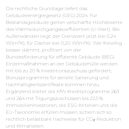
Die rechtliche Grundlage liefert das
Gebäudeenergiegesetz (GEG) 2024. Für
Bestandsgebäude gelten verschärfte Höchstwerte
des Wärmedurchgangskoeffizienten (U-Wert). Bei
Außenwänden liegt der Grenzwert jetzt bei 0,24
W/(m²K), für Dächer bei 0,20 W/(m²K). Wer freiwillig
besser dämmt, profitiert von der
Bundesförderung für effiziente Gebäude (BEG).
Einzelmaßnahmen an der Gebäudehülle werden
mit bis zu 20 % Investitionszuschuss gefördert;
Bonusprogramme für serielle Sanierung und
Nachhaltigkeitszertifikate kommen hinzu.
Ergänzend bietet die KfW Kreditprogramme 263
und 264 mit Tilgungszuschüssen bis 22,5 %.
Immobilieninvestoren, die ESG-Kriterien und die
EU-Taxonomie erfüllen müssen, sichern sich so
rechtlich belastbare Nachweise für CO₂-Reduktion
und Klimarisiken.