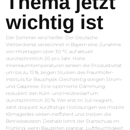
Thema jetzt
wichtig ist
Der Sommer wird heißer. Der Deutsche
Wetterdienst verzeichnet in Bayern eine Zunahme
von Hitzetagen über 30 °C auf aktuell
durchschnittlich 20 pro Jahr. Hohe
Innenraumtemperaturen senken die Produktivität
um bis zu 15 %, zeigen Studien des Fraunhofer-
Instituts für Bauphysik. Gleichzeitig steigen Strom-
und Gaspreise. Eine optimierte Dämmung
reduziert den Kühl- und Heizbedarf um
durchschnittlich 30 %. Wer erst im Juli reagiert,
zahlt doppelt: kurzfristige Notlösungen wie mobile
Klimageräte wirken ineffizient und treiben die
Betriebskosten. Deshalb lohnt der Startschuss im
Frühling, wenn Bauzeiten planbar, Luftfeuchtigkeit