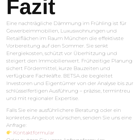
Fazit
Eine nachträgliche Dämmung im Frühling ist für
Gewerbeimmobilien, Luxuswohnungen und
Retailflächen im Raum München die effektivste
Vorbereitung auf den Sommer. Sie senkt
Energiekosten, schützt vor Überhitzung und
steigert den Immobilienwert. Frühzeitige Planung
sichert Fördermittel, kurze Bauzeiten und
verfügbare Fachkräfte. BETSA.de begleitet
Investoren und Eigentümer von der Analyse bis zur
schlüsselfertigen Ausführung – präzise, termintreu
und mit regionaler Expertise.
Falls Sie eine ausführlichere Beratung oder ein
konkretes Angebot wünschen, senden Sie uns eine
Anfrage:
Kontaktformular