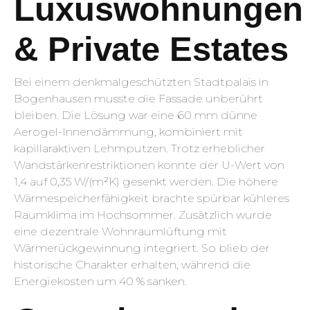
Luxuswohnungen
& Private Estates
Bei einem denkmalgeschützten Stadtpalais in
Bogenhausen musste die Fassade unberührt
bleiben. Die Lösung war eine 60 mm dünne
Aerogel-Innendämmung, kombiniert mit
kapillaraktiven Lehmputzen. Trotz erheblicher
Wandstärkenrestriktionen konnte der U-Wert von
1,4 auf 0,35 W/(m²K) gesenkt werden. Die höhere
Wärmespeicherfähigkeit brachte spürbar kühleres
Raumklima im Hochsommer. Zusätzlich wurde
eine dezentrale Wohnraumlüftung mit
Wärmerückgewinnung integriert. So blieb der
historische Charakter erhalten, während die
Energiekosten um 40 % sanken.