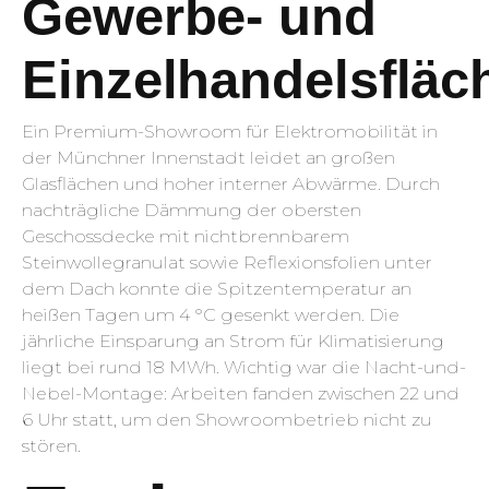
Gewerbe- und
Einzelhandelsfläc
Ein Premium-Showroom für Elektromobilität in
der Münchner Innenstadt leidet an großen
Glasflächen und hoher interner Abwärme. Durch
nachträgliche Dämmung der obersten
Geschossdecke mit nichtbrennbarem
Steinwollegranulat sowie Reflexionsfolien unter
dem Dach konnte die Spitzentemperatur an
heißen Tagen um 4 °C gesenkt werden. Die
jährliche Einsparung an Strom für Klimatisierung
liegt bei rund 18 MWh. Wichtig war die Nacht-und-
Nebel-Montage: Arbeiten fanden zwischen 22 und
6 Uhr statt, um den Showroombetrieb nicht zu
stören.