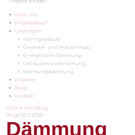
Angebot anfragen
Über uns
Projektablauf
Leistungen
Wohngebäude
Gewerbe- und Industriebau
Energetische Sanierung
Gebäudemodernisierung
Wohnungssanierung
Projekte
Blog
Kontakt
Zurück zum Blog
Blog
/
02.11.2025
Dämmung