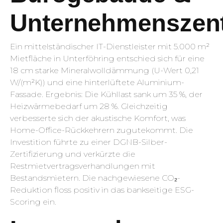
Unternehmenszent
Ein mittelständischer IT-Dienstleister mit 5.000 m²
Mietfläche in Unterföhring entschied sich für eine
18 cm starke Mineralwolldämmung (U-Wert 0,21
W/(m²K)) und eine hinterlüftete Aluminium-
Fassade. Ergebnis: Die Kühllast sank um 35 %, der
Heizwärmebedarf um 28 %. Gleichzeitig
verbesserte sich der akustische Komfort, was
Home-Office-Rückkehrern zugutekommt. Die
Investition führte zu einer DGNB-Silber-
Zertifizierung und verkürzte die
Restmietvertragsverhandlungen mit
Bestandsmietern. Die nachgewiesene CO₂-
Reduktion floss positiv in das bankseitige ESG-
Scoring ein.