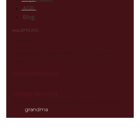
AGB
Blog
HAUPTINFO
Adresse:
Landsberger Straße 394, 81241 München
Email:
contact@betsa.de
Tel:
+49 (89) 767 01189
© 2025 Betsa GmbH. Alle Rechte vorbehalten
·
by
.
grandma