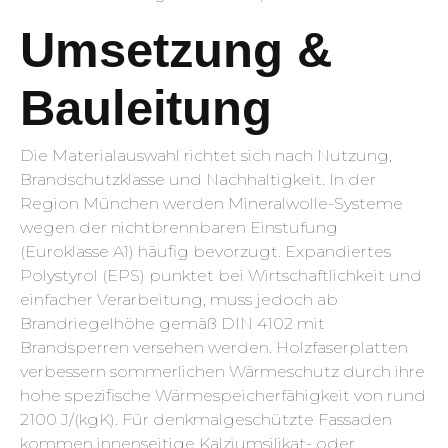
Umsetzung &
Bauleitung
Die Materialauswahl richtet sich nach Nutzung,
Brandschutzklasse und Nachhaltigkeit. In der
Region München werden Mineralwolle-Systeme
wegen der nichtbrennbaren Einstufung
(Euroklasse A1) häufig bevorzugt. Expandiertes
Polystyrol (EPS) punktet bei Wirtschaftlichkeit und
einfacher Verarbeitung, muss jedoch ab
Brandriegelhöhe gemäß DIN 4102 mit
Brandsperren versehen werden. Holzfaserplatten
verbessern sommerlichen Wärmeschutz durch ihre
hohe spezifische Wärmespeicherfähigkeit von rund
2100 J/(kgK). Für denkmalgeschützte Fassaden
kommen innenseitige Kalziumsilikat- oder