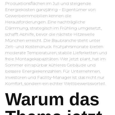
Produktionsflächen im Juli und steigende
Energiekosten ganzjährig – Eigentümer von
Gewerbeimmobilien kennen die
Herausforderungen. Eine nachträgliche
Dämmung, strategisch im Frühling umgesetzt,
schafft Abhilfe, bevor die nächste Hitzewelle
München erreicht. Die Baubranche steht unter
Zeit- und Kostendruck. Frühjahrsmonate bieten
moderate Temperaturen, stabile Lieferketten und
freie Montagekapazitäten. Wer jetzt plant, hat im
Sommer ein spürbar kühleres Gebäude und
bessere Energiekennzahlen. Für Unternehmen,
Investoren und Facility-Manager ist das nicht nur
Komfort, sondern ein echter Wettbewerbsvorteil.
Warum das