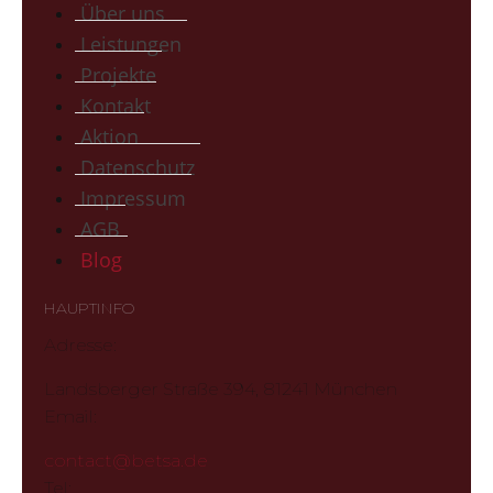
Über uns
Leistungen
Projekte
Kontakt
Aktion
Datenschutz
Impressum
AGB
Blog
HAUPTINFO
Adresse:
Landsberger Straße 394, 81241 München
Email:
contact@betsa.de
Tel: