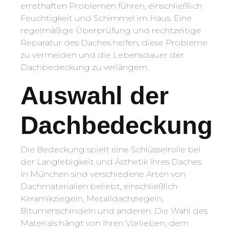
ernsthaften Problemen führen, einschließlich
Feuchtigkeit und Schimmel im Haus. Eine
regelmäßige Überprüfung und rechtzeitige
Reparatur des Daches helfen, diese Probleme
zu vermeiden und die Lebensdauer der
Dachbedeckung zu verlängern.
Auswahl der
Dachbedeckung
Die Bedeckung spielt eine Schlüsselrolle bei
der Langlebigkeit und Ästhetik Ihres Daches.
In München sind verschiedene Arten von
Dachmaterialien beliebt, einschließlich
Keramikziegeln, Metalldachziegeln,
Bitumenschindeln und anderen. Die Wahl des
Materials hängt von Ihren Vorlieben, dem