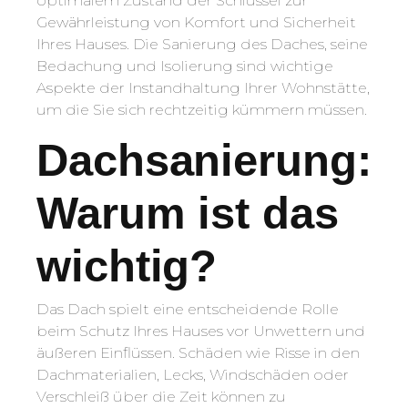
optimalem Zustand der Schlüssel zur
Gewährleistung von Komfort und Sicherheit
Ihres Hauses. Die Sanierung des Daches, seine
Bedachung und Isolierung sind wichtige
Aspekte der Instandhaltung Ihrer Wohnstätte,
um die Sie sich rechtzeitig kümmern müssen.
Dachsanierung:
Warum ist das
wichtig?
Das Dach spielt eine entscheidende Rolle
beim Schutz Ihres Hauses vor Unwettern und
äußeren Einflüssen. Schäden wie Risse in den
Dachmaterialien, Lecks, Windschäden oder
Verschleiß über die Zeit können zu