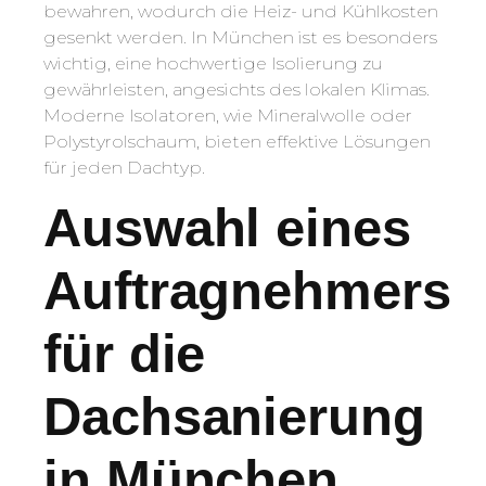
bewahren, wodurch die Heiz- und Kühlkosten
gesenkt werden. In München ist es besonders
wichtig, eine hochwertige Isolierung zu
gewährleisten, angesichts des lokalen Klimas.
Moderne Isolatoren, wie Mineralwolle oder
Polystyrolschaum, bieten effektive Lösungen
für jeden Dachtyp.
Auswahl eines
Auftragnehmers
für die
Dachsanierung
in München