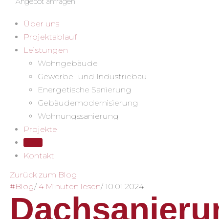
Angebot anfragen
Über uns
Projektablauf
Leistungen
Wohngebäude
Gewerbe- und Industriebau
Energetische Sanierung
Gebäudemodernisierung
Wohnungssanierung
Projekte
Blog
Kontakt
Zurück zum Blog
#Blog
/
4 Minuten lesen
/
10.01.2024
Dachsanieru