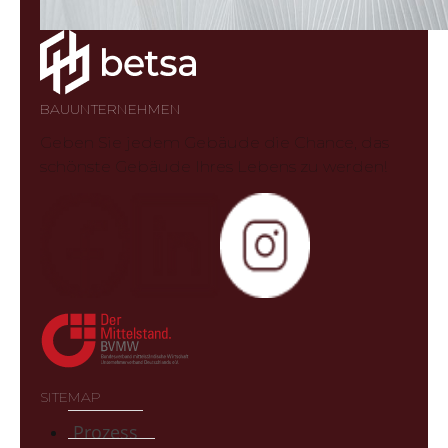
BAUUNTERNEHMEN
Geben Sie jedem Gebäude die Chance, das
schönste Gebäude Ihres Lebens zu werden!
SITEMAP
Prozess