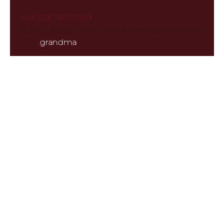
+49 (89) 767 01189
© 2025 Betsa GmbH. Alle Rechte vorbehalten
·
by
.
grandma