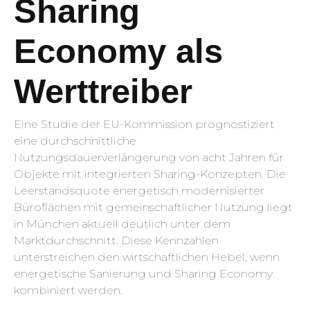
Sharing
Economy als
Werttreiber
Eine Studie der EU-Kommission prognostiziert
eine durchschnittliche
Nutzungsdauerverlängerung von acht Jahren für
Objekte mit integrierten Sharing-Konzepten. Die
Leerstandsquote energetisch modernisierter
Büroflächen mit gemeinschaftlicher Nutzung liegt
in München aktuell deutlich unter dem
Marktdurchschnitt. Diese Kennzahlen
unterstreichen den wirtschaftlichen Hebel, wenn
energetische Sanierung und Sharing Economy
kombiniert werden.