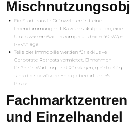
Mischnutzungsobj
Ein Stadthaus in Grünwald erhielt eine
Innendämmung mit Kalziumsilikatplatten, eine
Grundwasser-Wärmepumpe und eine 40 kWp-
PV-Anlage.
Teile der Immobilie werden für exklusive
Corporate Retreats vermietet. Einnahmen
fließen in Wartung und Rücklagen, gleichzeitig
sank der spezifische Energiebedarf um 55
Prozent.
Fachmarktzentren
und Einzelhandel