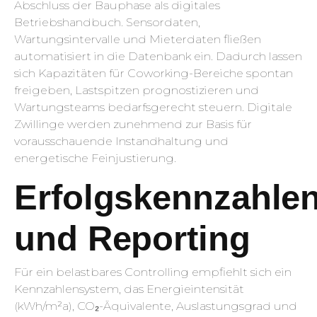
Abschluss der Bauphase als digitales
Betriebshandbuch. Sensordaten,
Wartungsintervalle und Mieterdaten fließen
automatisiert in die Datenbank ein. Dadurch lassen
sich Kapazitäten für Coworking-Bereiche spontan
freigeben, Lastspitzen prognostizieren und
Wartungsteams bedarfsgerecht steuern. Digitale
Zwillinge werden zunehmend zur Basis für
vorausschauende Instandhaltung und
energetische Feinjustierung.
Erfolgskennzahle
und Reporting
Für ein belastbares Controlling empfiehlt sich ein
Kennzahlensystem, das Energieintensität
(kWh/m²a), CO₂-Äquivalente, Auslastungsgrad und