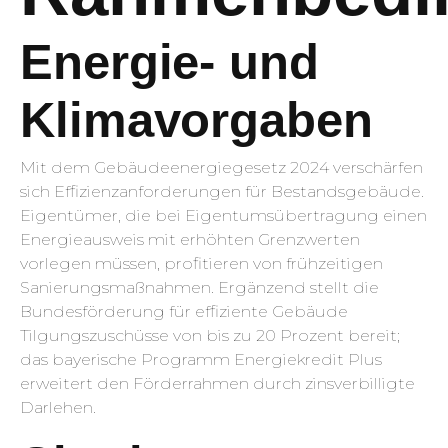
Energie- und
Klimavorgaben
Mit dem Gebäudeenergiegesetz 2024 verschärfen
sich Effizienzanforderungen für Bestandsgebäude.
Eigentümer, die bei Eigentumsübertragung einen
Energieausweis mit erhöhten Grenzwerten
vorlegen müssen, profitieren von frühzeitigen
Sanierungsmaßnahmen. Ergänzend stellt die
Bundesförderung für effiziente Gebäude
Tilgungszuschüsse von bis zu 20 Prozent bereit;
das bayerische Programm Energiekredit Plus
erweitert den Förderrahmen durch zinsverbilligte
Darlehen.