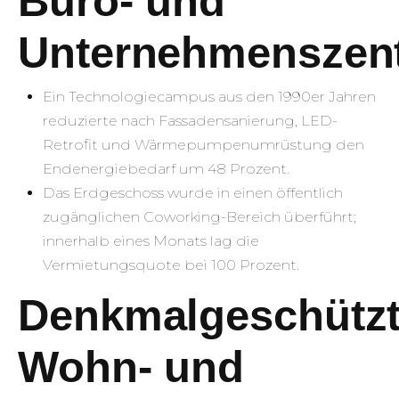
Büro- und
Unternehmenszent
Ein Technologiecampus aus den 1990er Jahren
reduzierte nach Fassadensanierung, LED-
Retrofit und Wärmepumpenumrüstung den
Endenergiebedarf um 48 Prozent.
Das Erdgeschoss wurde in einen öffentlich
zugänglichen Coworking-Bereich überführt;
innerhalb eines Monats lag die
Vermietungsquote bei 100 Prozent.
Denkmalgeschütz
Wohn- und