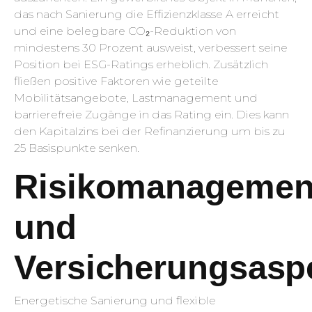
das nach Sanierung die Effizienzklasse A erreicht
und eine belegbare CO₂-Reduktion von
mindestens 30 Prozent ausweist, verbessert seine
Position bei ESG-Ratings erheblich. Zusätzlich
fließen positive Faktoren wie geteilte
Mobilitätsangebote, Lastmanagement und
barrierefreie Zugänge in das Rating ein. Dies kann
den Kapitalzins bei der Refinanzierung um bis zu
25 Basispunkte senken.
Risikomanagemen
und
Versicherungsasp
Energetische Sanierung und flexible