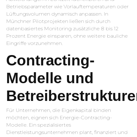
Betriebsparameter wie Vorlauftemperaturen oder
Lüftungsvolumen dynamisch anpassen. In
Münchner Pilotprojekten ließen sich durch
datenbasiertes Monitoring zusätzliche 8 bis 12
Prozent Energie einsparen, ohne weitere bauliche
Eingriffe vorzunehmen.
Contracting-
Modelle und
Betreiberstruktur
Für Unternehmen, die Eigenkapital binden
möchten, eignen sich Energie-Contracting-
Modelle. Ein spezialisiertes
Dienstleistungsunternehmen plant, finanziert und