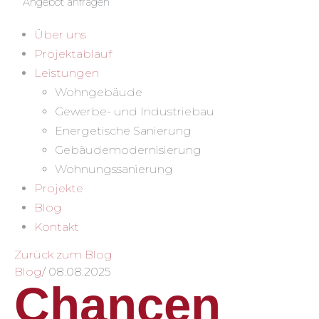
Angebot anfragen
Über uns
Projektablauf
Leistungen
Wohngebäude
Gewerbe- und Industriebau
Energetische Sanierung
Gebäudemodernisierung
Wohnungssanierung
Projekte
Blog
Kontakt
Zurück zum Blog
Blog
/
08.08.2025
Chancen