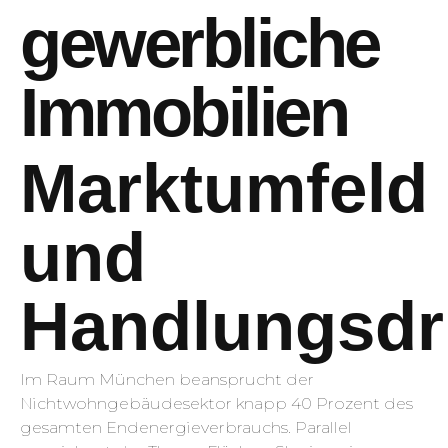
gewerbliche
Immobilien
Marktumfeld
und
Handlungsdr
Im Raum München beansprucht der
Nichtwohngebäudesektor knapp 40 Prozent des
gesamten Endenergieverbrauchs. Parallel