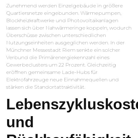
Zunehmend werden Einzelgebäude in größere
Quartiersnetze eingebunden. Wärmepumpen,
Blockheizkraftwerke und Photovoltaikanlagen
lassen sich über Nahwärmeringe koppeln, wodurch
Überschüsse zwischen unterschiedlichen
Nutzungseinheiten ausgeglichen werden. In der
Münchner Messestadt Riem senkte ein solcher
Verbund die Primärenergiekennzahl eines
Gewerbeclusters um 22 Prozent. Gleichzeitig
eröffnen gemeinsame Lade-Hubs für
Elektrofahrzeuge neue Einnahmequellen und
stärken die Standortattraktivität.
Lebenszykluskost
und