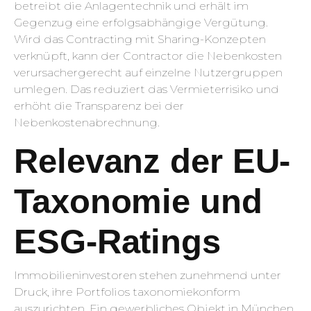
betreibt die Anlagentechnik und erhält im
Gegenzug eine erfolgsabhängige Vergütung.
Wird das Contracting mit Sharing-Konzepten
verknüpft, kann der Contractor die Nebenkosten
verursachergerecht auf einzelne Nutzergruppen
umlegen. Das reduziert das Vermieterrisiko und
erhöht die Transparenz bei der
Nebenkostenabrechnung.
Relevanz der EU-
Taxonomie und
ESG-Ratings
Immobilieninvestoren stehen zunehmend unter
Druck, ihre Portfolios taxonomiekonform
auszurichten. Ein gewerbliches Objekt in München,