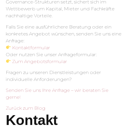
Governance-Strukturen setzt, sichert sich im
Wettbewerb um Kapital, Mieter und Fachkräfte
nachhaltige Vorteile.
Falls Sie eine ausführlichere Beratung oder ein
konkretes Angebot wünschen, senden Sie uns eine
Anfrage:
Kontaktformular
Oder nutzen Sie unser Anfrageformular:
Zum Angebotsformular
Fragen zu unseren Dienstleistungen oder
individuelle Anforderungen?
Senden Sie uns Ihre Anfrage – wir beraten Sie
gerne!
Zurück zum Blog
Kontakt