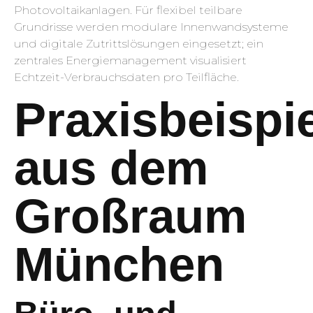
Photovoltaikanlagen. Für flexibel teilbare
Grundrisse werden modulare Innenwandsysteme
und digitale Zutrittslösungen eingesetzt; ein
zentrales Energiemanagement visualisiert
Echtzeit-Verbrauchsdaten pro Teilfläche.
Praxisbeispi
aus dem
Großraum
München