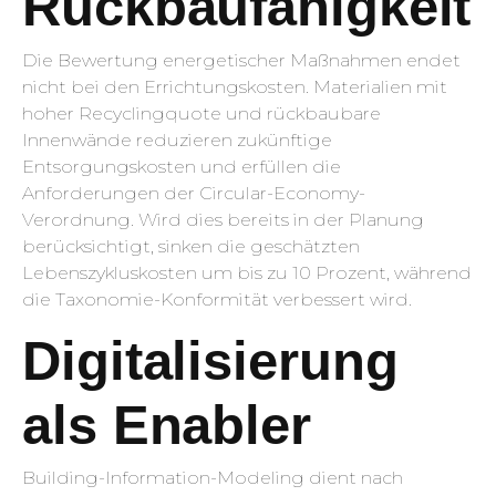
Rückbaufähigkeit
Die Bewertung energetischer Maßnahmen endet
nicht bei den Errichtungskosten. Materialien mit
hoher Recyclingquote und rückbaubare
Innenwände reduzieren zukünftige
Entsorgungskosten und erfüllen die
Anforderungen der Circular-Economy-
Verordnung. Wird dies bereits in der Planung
berücksichtigt, sinken die geschätzten
Lebenszykluskosten um bis zu 10 Prozent, während
die Taxonomie-Konformität verbessert wird.
Digitalisierung
als Enabler
Building-Information-Modeling dient nach