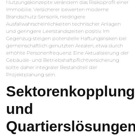
Nutzungskonzepte verändern das Risikoprofil einer
Immobilie. Versicherer bewerten moderne
Brandschutz-Sensorik, niedrigere
Ausfallwahrscheinlichkeiten technischer Anlagen
und geringere Leerstandszeiten positiv. Im
Gegenzug steigen potenzielle Haftungsrisiken bei
gemeinschaftlich genutzten Arealen, etwa durch
erhöhte Personenfrequenz. Eine Aktualisierung der
Gebäude- und Betriebshaftpflichtversicherung
sollte daher integraler Bestandteil der
Projektplanung sein.
Sektorenkopplun
und
Quartierslösunge