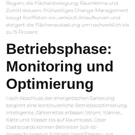
Regeln, die Flächenbelegung, Raumklima und
Zutritt steuern. Frühzeitiges Change-Management
beugt Konflikten vor, verkürzt Anlaufkurven und
steigert die Flächenauslastung um nachweislich bis
zu 15 Prozent.
Betriebsphase:
Monitoring und
Optimierung
Nach Abschluss der energetischen Sanierung
beginnt eine kontinuierliche Betriebsoptimierung.
Intelligente Zählernetze erfassen Strom, Wärme,
Kälte und Wasser bis auf Raumbasis. Über
Dashboards können Betreiber Soll-Ist-
Abweichungen in Echtzeit identifizieren und