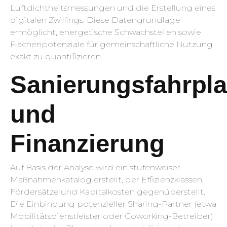
Luftdichtheitsmessungen und die Erstellung eines
digitalen Zwillings. Diese Datengrundlage
ermöglicht, energetische Schwachstellen sowie
Flächenpotenziale für gemeinschaftliche Nutzung
exakt zu quantifizieren.
Sanierungsfahrpl
und
Finanzierung
Auf Basis der Analyse wird ein stufenweiser
Maßnahmenkatalog erstellt, der Effizienzklassen,
Fördersätze und Kapitalkosten gegenüberstellt.
Die Einbindung potenzieller Sharing-Partner (etwa
Mobilitätsdienstleister oder Coworking-Betreiber)