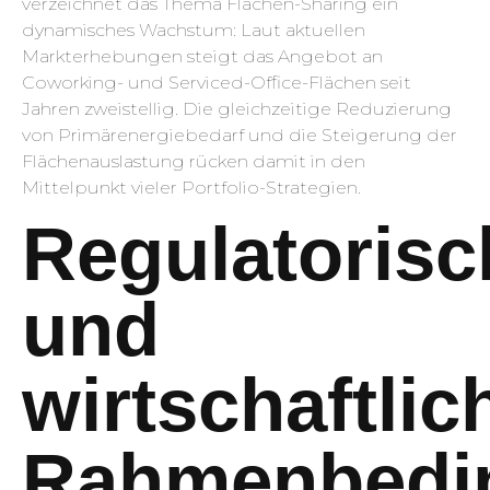
verzeichnet das Thema Flächen-Sharing ein
dynamisches Wachstum: Laut aktuellen
Markterhebungen steigt das Angebot an
Coworking- und Serviced-Office-Flächen seit
Jahren zweistellig. Die gleichzeitige Reduzierung
von Primärenergiebedarf und die Steigerung der
Flächenauslastung rücken damit in den
Mittelpunkt vieler Portfolio-Strategien.
Regulatorisc
und
wirtschaftlic
Rahmenbedi