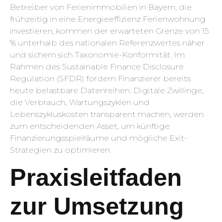
Betreiber von Ferienimmobilien in Bayern, die
frühzeitig in eine Energieeffizienz Ferienwohnung
investieren, kommen der erwarteten Grenze von 15
% unterhalb des nationalen Referenzwertes näher
und sichern sich Taxonomie-Konformität. Im
Rahmen des Sustainable Finance Disclosure
Regulation (SFDR) fordern Finanzierer bereits
heute belastbare Datenreihen. Digitale Zwillinge,
die Verbrauch, Wartungszyklen und
Lebenszykluskosten transparent machen, werden
zum entscheidenden Asset, um künftige
Finanzierungsspielräume und mögliche Exit-
Strategien zu optimieren.
Praxisleitfaden
zur Umsetzung