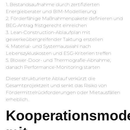
1. Bestandsaufnahme durch zertifizierten
Energieberater und BIM-Modellierung
2. Förderfähige Maßnahmenpakete definieren und
BEG-Antrag fristgerecht einreichen
3. Lean-Construction-Ablaufplan mit
gewerkeübergreifender Taktung erstellen
4. Material- und Systemauswahl nach
Lebenszykluskosten und ESG-Kriterien treffen
5. Blower-Door- und Thermografie-Abnahme,
danach Performance-Monitoring starten
Dieser strukturierte Ablauf verkürzt die
Gesamtprojektzeit und senkt das Risiko von
Fördermittelrückforderungen oder Mietausfällen
erheblich.
Kooperationsmode