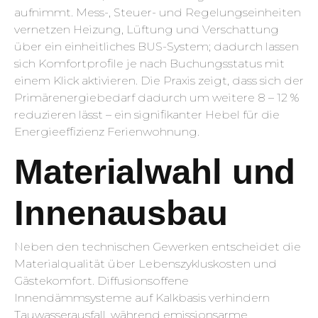
aufnimmt. Mess-, Steuer- und Regelungseinheiten
vernetzen Heizung, Lüftung und Verschattung
über ein einheitliches BUS-System; dadurch lassen
sich Komfortprofile je nach Buchungsstatus mit
einem Klick aktivieren. Die Praxis zeigt, dass sich der
Primärenergiebedarf dadurch um weitere 8 – 12 %
reduzieren lässt – ein signifikanter Hebel für die
Energieeffizienz Ferienwohnung.
Materialwahl und
Innenausbau
Neben den technischen Gewerken entscheidet die
Materialqualität über Lebenszykluskosten und
Gästekomfort. Diffusionsoffene
Innendämmsysteme auf Kalkbasis verhindern
Tauwasserausfall, während emissionsarme