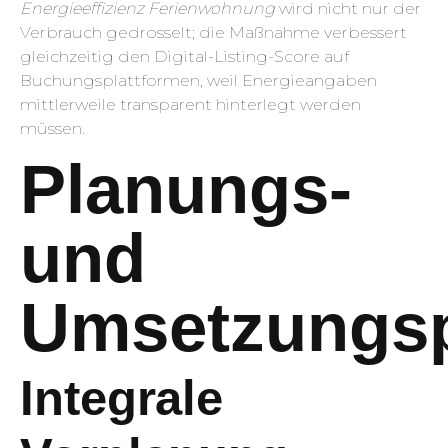
Energieeffizienz Ferienwohnung
wird nicht nur der
Verbrauch gedrosselt; die Maßnahme verbessert
gleichzeitig den Digital-Listing-Score auf
Buchungsplattformen, weil Energieangaben
mittlerweile transparent hinterlegt werden
müssen.
Planungs-
und
Umsetzungs
Integrale