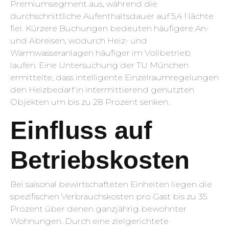
Premiumsegment aus, während die
durchschnittliche Aufenthaltsdauer auf 5,4 Nächte
fiel. Kürzere Buchungen bedeuten häufigere An-
und Abreisen, wodurch Heiz- und
Warmwasseranlagen häufiger im Vollbetrieb
laufen. Eine Untersuchung der TU München
ermittelte, dass intelligente Einzelraumregelungen
den Heizbedarf in intermittierend genutzten
Objekten um bis zu 28 Prozent senken.
Einfluss auf
Betriebskosten
Bei saisonal bewirtschafteten Einheiten liegen die
spezifischen Verbrauchskosten pro Gast bis zu 35
Prozent über denen ganzjährig bewohnter
Wohnungen. Durch eine zielgerichtete