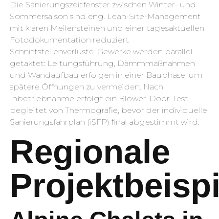
Die Sanierungszeitfenster zwischen Winter- und
Sommersaison sind eng. Lean-Site-Management
mit klaren Meilensteinen und einer tagesaktuellen
Fotodokumentation reduziert
Schnittstellenverluste. Gewerke werden parallel
getaktet: Leitungsführung, Dämmmaßnahmen
und Wandaufbau erfolgen in einer Bauphase, um
spätere Öffnungen zu vermeiden. Nach
Inbetriebnahme erfolgt ein Blower-Door-Test,
begleitet von Thermografie, bevor der individuelle
Sanierungsfahrplan (iSFP) final abgestimmt wird.
Regionale
Projektbeispi