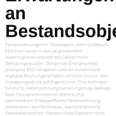
an
Bestandsobj
Ferienwohnungen in Oberbayern, dem Großraum
München sowie in den angrenzenden
Alpenregionen erzielen seit Jahren hohe
Belegungsquoten. Steigende Energiepreise,
strengere ESG-Vorgaben und ein zunehmend
digitales Buchungsverhalten erhöhen jedoch den
Anpassungsdruck auf Eigentümer. Eine technisch
fundierte
Ferienwohnung Sanierung
muss deshalb
zwei Ziele synchronisieren: erstens eine
nachweisbare
Energieeffizienz Ferienwohnung
,
zweitens ein Komfortniveau, das hotelähnliche
Standards erreicht. Werden diese Faktoren nicht