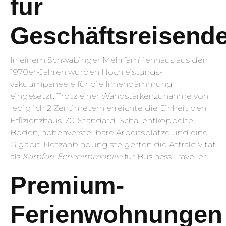
für
Geschäftsreisend
In einem Schwabinger Mehrfamilienhaus aus den
1970er-Jahren wurden Hochleistungs­
vakuumpaneele für die Innendämmung
eingesetzt. Trotz einer Wandstärkenzunahme von
lediglich 2 Zentimetern erreichte die Einheit den
Effizienzhaus-70-Standard. Schallentkoppelte
Böden, höhenverstellbare Arbeitsplätze und eine
Gigabit-Netzanbindung steigerten die Attraktivität
als
Komfort Ferienimmobilie
für Business Traveller.
Premium-
Ferienwohnungen