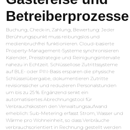
Betreiberprozesse
Buchung, Check-in, Zahlung, Bewertung: Jeder
Berührungspunkt muss reibungslos und
medienbruchfrei funktionieren. Cloud-basierte
Property-Management-Systeme synchronisieren
Kalender, Preisstrategie und Reinigungsintervalle
nahezu in Echtzeit. Schlüssellose Zutrittssysteme
auf BLE- oder PIN-Basis ersparen die physische
Schlüsselübergabe, dokumentieren Zutritte
revisionssicher und reduzieren Personalstunden
um bis zu 25 %. Ergänzend senkt ein
automatisiertes Abrechnungstool für
Verbrauchskosten den Verwaltungsaufwand
erheblich: Sub-Metering erfasst Strom, Wasser und
Wärme pro Wohneinheit, so dass Verbräuche
verbrauchsorientiert in Rechnung gestellt werden