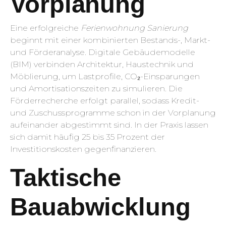
Vorplanung
Eine erfolgreiche
Ferienwohnung Sanierung
beginnt mit einer kombinierten Bestands-, Markt-
und Förderanalyse. Digitale Gebäudemodelle
(BIM) verbinden Architektur, Haustechnik und
Möblierung, um Lastprofile, CO₂-Einsparungen
und Amortisationszeiten zu simulieren. Die
Förderrecherche erfolgt parallel, sodass Kredit-
und Zuschussprogramme schon in der Vorplanung
aufeinander abgestimmt sind. In der Praxis lassen
sich damit häufig 25 bis 35 Prozent der
Investitionskosten gegenfinanzieren.
Taktische
Bauabwicklung