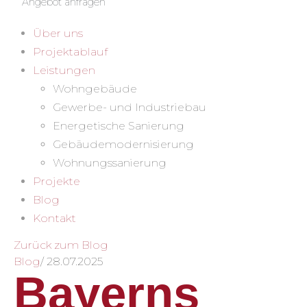
Angebot anfragen
Über uns
Projektablauf
Leistungen
Wohngebäude
Gewerbe- und Industriebau
Energetische Sanierung
Gebäudemodernisierung
Wohnungssanierung
Projekte
Blog
Kontakt
Zurück zum Blog
Blog
/
28.07.2025
Bayerns