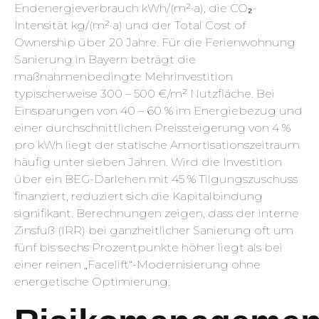
Endenergieverbrauch kWh/(m²·a), die CO₂-
Intensität kg/(m²·a) und der Total Cost of
Ownership über 20 Jahre. Für die Ferienwohnung
Sanierung in Bayern beträgt die
maßnahmenbedingte Mehrinvestition
typischerweise 300 – 500 €/m² Nutzfläche. Bei
Einsparungen von 40 – 60 % im Energiebezug und
einer durchschnittlichen Preissteigerung von 4 %
pro kWh liegt der statische Amortisationszeitraum
häufig unter sieben Jahren. Wird die Investition
über ein BEG-Darlehen mit 45 % Tilgungszuschuss
finanziert, reduziert sich die Kapitalbindung
signifikant. Berechnungen zeigen, dass der interne
Zinsfuß (IRR) bei ganzheitlicher Sanierung oft um
fünf bis sechs Prozentpunkte höher liegt als bei
einer reinen „Facelift“-Modernisierung ohne
energetische Optimierung.