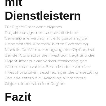
mit
Dienstleistern
Für Eigentümer ohne eigenes
Projektmanagement empfiehlt sich ein
Generalplanervertrag mit erfolgsabhängiger
Honorarstaffel. Alternativ bieten Contracting-
Modelle für Wärmeerzeugung eine Option, bei
der der Contractor die Investition trägt und die
Eigentümer nur die verbrauchsabhängigen
Wärmekosten zahlen. Beide Modelle verteilen
Investitionsrisiken, beschleunigen die Umsetzung
und erleichtern die Skalierung auf mehrere
Objekte innerhalb einer Region.
Fazit