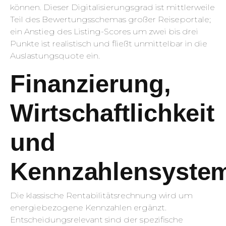
können. Dieser Digitalisierungsgrad ist mittlerweile
Teil des Bewertungsschemas großer Reiseportale;
ein Anstieg des Listing-Scores um zwei bis drei
Punkte ist realistisch und fließt unmittelbar in die
Auslastungsquote ein.
Finanzierung,
Wirtschaftlichkeit
und
Kennzahlensyste
Die klassische Rentabilitätsrechnung wird um
energiebezogene Kennzahlen ergänzt.
Entscheidungsrelevant sind der spezifische