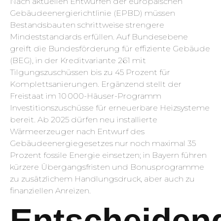
Nach aktuellen Entwürfen der europäischen
Gebäudeenergie­richtlinie (EPBD) müssen
Bestandsbauten schrittweise strengere
Mindeststandards erfüllen. Auf Bundesebene
greift die Bundesförderung für effiziente Gebäude
(BEG), in der Kreditvariante 261 mit
Tilgungszuschüssen bis zu 45 Prozent für
Komplettsanierungen. Ergänzend stellt der
Freistaat im 10 000-Häuser-Programm
Investitionszuschüsse für erneuerbare Heizsysteme
bereit. Ab 2025 dürfen neu installierte
Wärmeerzeuger nach Entwurf des
Gebäudeenergiegesetzes nur noch maximal 35
Prozent fossile Energie einsetzen; in Bayern führen
kürzere Übergangsfristen und Bonusprogramme
zu zusätzlichem Handlungsdruck, aber auch zu
finanziellen Anreizen.
Entscheiden