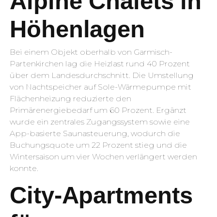
Alpine Chalets in
Höhenlagen
Bei einem Objekt oberhalb von Garmisch-
Partenkirchen lag die Heizlast rund 40 Prozent
über dem Landesdurchschnitt. Die Umstellung
von Nachtspeicher auf Sole-Wärmepumpe mit
Flächenheizung reduzierte den
Primärenergiebedarf um 60 Prozent. Ergänzt
wurde ein zentrales Zugangssystem sowie eine
App-basierte Saunasteuerung, wodurch die
Buchungsquote um 22 Prozent stieg und die
Wintersaison um vier Wochen verlängert werden
konnte.
City-Apartments