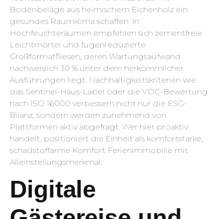
Bodenbeläge aus heimischem Eichenholz ein
gesundes Raumklima schaffen. In
Hochfeuchteräumen empfehlen sich zementfreie
Leichtmörtel und fugenreduzierte
Großformatfliesen, deren Wartungsaufwand
nachweislich 30 % unter dem herkömmlicher
Ausführungen liegt. Nachhaltigkeitskriterien wie
das Sentinel-Haus-Label oder die VOC-Bewertung
nach ISO 16000 verbessern nicht nur die ESG-
Bilanz, sondern werden zunehmend von
Plattformen aktiv abgefragt. Wer hier proaktiv
handelt, positioniert die Einheit als komfortstarke,
schadstoffarme Komfort Ferienimmobilie mit
Alleinstellungsmerkmal.
Digitale
Gästereise und