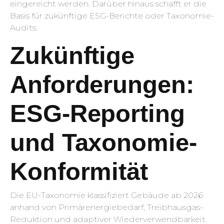
eingereicht werden. Darüber hinaus schafft er die
Basis für zukünftige ESG-Berichte oder Taxonomie-
Audits.
Zukünftige
Anforderungen:
ESG-Reporting
und Taxonomie-
Konformität
Die EU-Taxonomie klassifiziert Gebäude ab 2026
anhand von Primärenergiebedarf, Treibhausgas-
Reduktion und adaptiver Wiederverwendbarkeit.