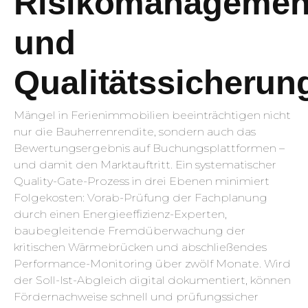
Risikomanagemen
und
Qualitätssicherun
Mängel in Ferienimmobilien beeinträchtigen nicht
nur die Bauherrenrendite, sondern auch das
Bewertungsergebnis auf Buchungsplattformen –
und damit den Marktauftritt. Ein systematischer
Quality-Gate-Prozess in drei Ebenen minimiert
Folgekosten: Vorab-Prüfung der Fachplanung
durch einen Energieeffizienz-Experten,
baubegleitende Fremdüberwachung der
kritischen Wärmebrücken und abschließendes
Performance-Monitoring über zwölf Monate. Wird
der Soll-Ist-Abgleich digital dokumentiert, können
Fördernachweise schnell und prüfungssicher