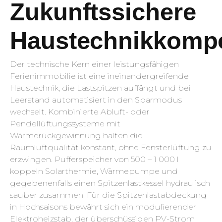
Zukunftssichere
Haustechnikkomp
Der technische Kern einer leistungsfähigen
Ferienimmobilie ist eine ineinandergreifende
Haustechnik, die Lastspitzen auffängt und bei
Leerstand automatisiert in den Sparmodus
wechselt. Kombinierte Abluft- oder
Pendellüftungssysteme mit
Wärmerückgewinnung halten die
Raumluftqualität konstant, ohne Fensterlüftung zu
erzwingen. Pufferspeicher von 500 – 1 000 l
koppeln Solarthermie, Wärmepumpe und
gegebenenfalls einen Spitzenlastkessel hydraulisch
sauber zusammen. Für die Spitzenlastabdeckung
in Hochsaisons bewährt sich ein modulierender
Elektroheizstab, der überschüssigen PV-Strom