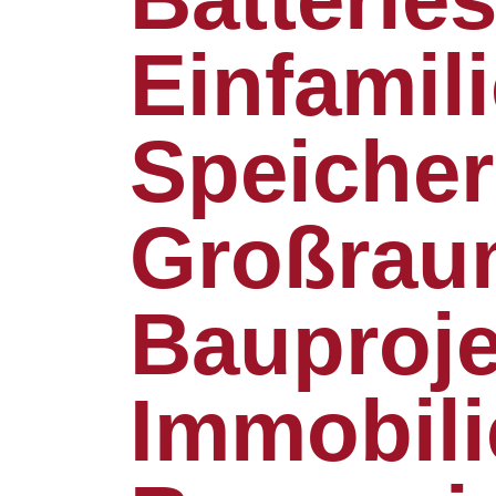
Einfamil
Speicher
Großrau
Bauproje
Immobili