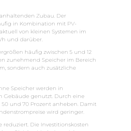
n anhaltenden Zubau. Der
äufig in Kombination mit PV-
 aktuell von kleinen Systemen im
kWh und darüber.
ergrößen häufig zwischen 5 und 12
den zunehmend Speicher im Bereich
om, sondern auch zusätzliche
Ohne Speicher werden in
im Gebäude genutzt. Durch eine
wa 50 und 70 Prozent anheben. Damit
ndenstrompreise wird geringer.
reduziert. Die Investitionskosten