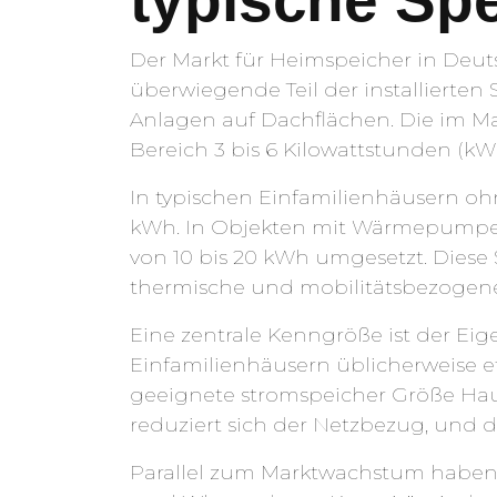
typische Sp
Der Markt für Heimspeicher in Deu
überwiegende Teil der installierten
Anlagen auf Dachflächen. Die im Ma
Bereich 3 bis 6 Kilowattstunden (kW
In typischen Einfamilienhäusern oh
kWh. In Objekten mit Wärmepumpe,
von 10 bis 20 kWh umgesetzt. Diese
thermische und mobilitätsbezogene
Eine zentrale Kenngröße ist der Ei
Einfamilienhäusern üblicherweise e
geeignete stromspeicher Größe Haus
reduziert sich der Netzbezug, und 
Parallel zum Marktwachstum haben si