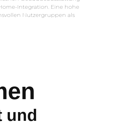
ome-Integration. Eine hohe
hsvollen Nutzergruppen als
men
t und