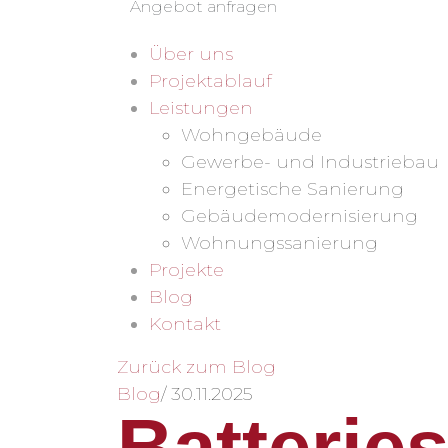
Angebot anfragen
Über uns
Projektablauf
Leistungen
Wohngebäude
Gewerbe- und Industriebau
Energetische Sanierung
Gebäudemodernisierung
Wohnungssanierung
Projekte
Blog
Kontakt
Zurück zum Blog
Blog
/
30.11.2025
Batterie