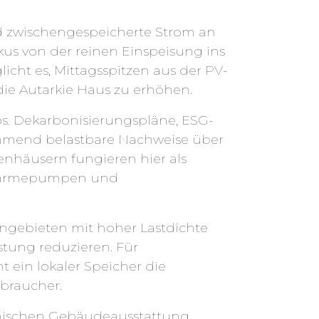
d zwischengespeicherte Strom an
kus von der reinen Einspeisung ins
cht es, Mittagsspitzen aus der PV-
ie Autarkie Haus zu erhöhen.
os. Dekarbonisierungspläne, ESG-
mend belastbare Nachweise über
enhäusern fungieren hier als
e Wärmepumpen und
hngebieten mit hoher Lastdichte
stung reduzieren. Für
 ein lokaler Speicher die
rbraucher.
nischen Gebäudeausstattung