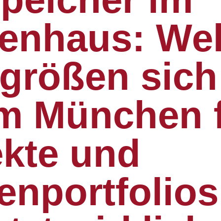
ienhaus: We
größen sich
m München 
kte und
enportfolios