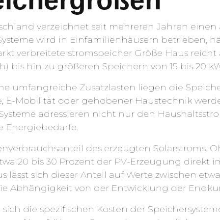
eichergrößen
tschland verzeichnet seit mehreren Jahren eine
 Systeme wird in Einfamilienhäusern betrieben, h
rkt verbreitete stromspeicher Größe Haus reicht
h) bis hin zu größeren Speichern von 15 bis 20 
ne umfangreiche Zusatzlasten liegen die Speich
 E-Mobilität oder gehobener Haustechnik wer
 Systeme adressieren nicht nur den Haushaltsstr
 Energiebedarfe.
genverbrauchsanteil des erzeugten Solarstroms. 
twa 20 bis 30 Prozent der PV-Erzeugung direkt 
 lässt sich dieser Anteil auf Werte zwischen et
die Abhängigkeit von der Entwicklung der Endku
ch die spezifischen Kosten der Speichersysteme 