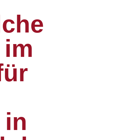
lche
 im
für
 in