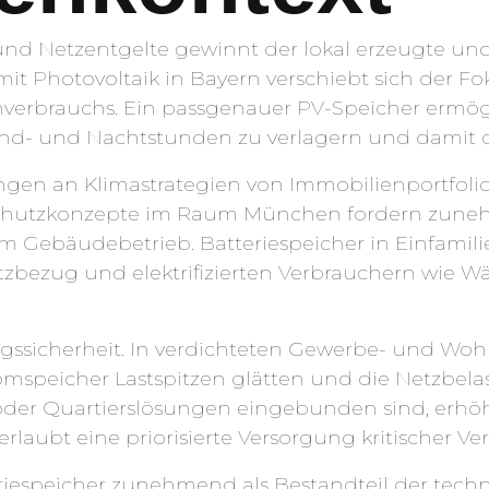
und Netzentgelte gewinnt der lokal erzeugte un
t Photovoltaik in Bayern verschiebt sich der Fo
verbrauchs. Ein passgenauer PV-Speicher ermögli
nd- und Nachtstunden zu verlagern und damit d
ungen an Klimastrategien von Immobilienportfoli
hutzkonzepte im Raum München fordern zuneh
m Gebäudebetrieb. Batteriespeicher in Einfamili
etzbezug und elektrifizierten Verbrauchern wi
gungssicherheit. In verdichteten Gewerbe- und Wo
omspeicher Lastspitzen glätten und die Netzbela
oder Quartierslösungen eingebunden sind, erhöht
laubt eine priorisierte Versorgung kritischer Ve
espeicher zunehmend als Bestandteil der tech