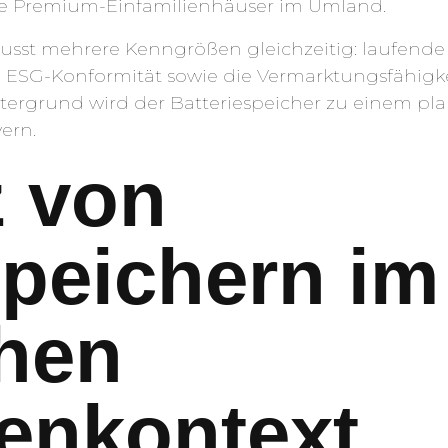
de Premium-Einfamilienhäuser im Umland.
usst mehrere Kenngrößen gleichzeitig: laufende
d ESG-Konformität sowie die Vermarktungsfähigk
ergrund wird der Batteriespeicher zu einem pl
ern.
z von
speichern im
hen
enkontext