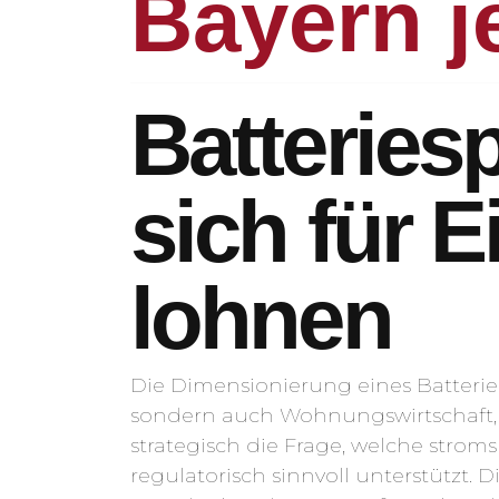
Bayern j
Batteries
sich für 
lohnen
Die Dimensionierung eines Batterie
sondern auch Wohnungswirtschaft, P
strategisch die Frage, welche strom
regulatorisch sinnvoll unterstützt.