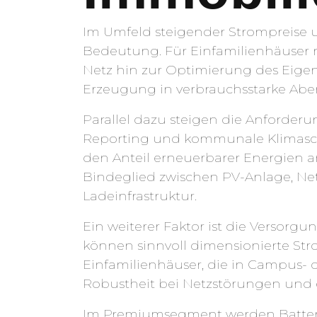
Im Umfeld steigender Strompreise 
Bedeutung. Für Einfamilienhäuser mi
Netz hin zur Optimierung des Eigen
Erzeugung in verbrauchsstarke Abe
Parallel dazu steigen die Anforder
Reporting und kommunale Klimasc
den Anteil erneuerbarer Energien a
Bindeglied zwischen PV-Anlage, N
Ladeinfrastruktur.
Ein weiterer Faktor ist die Versor
können sinnvoll dimensionierte Str
Einfamilienhäuser, die in Campus- 
Robustheit bei Netzstörungen und er
Im Premiumsegment werden Batteri