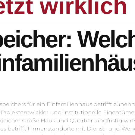
etzt wirklich
peicher: Wel
Einfamilienhäu
speichers für ein Einfamilienhaus betrifft zuneh
rojektentwickler und institutionelle Eigentüme
speicher Größe Haus und Quartier langfristig wirt
 Dies betrifft Firmenstandorte mit Dienst- und 