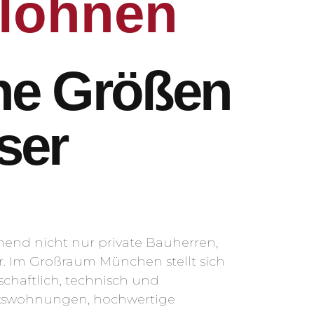
 lohnen
che Größen
ser
mend nicht nur private Bauherren,
r. Im Großraum München stellt sich
schaftlich, technisch und
Werkswohnungen, hochwertige