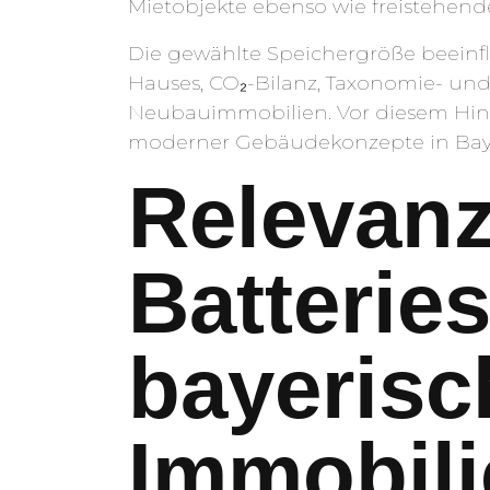
Mietobjekte ebenso wie freistehen
Die gewählte Speichergröße beeinfl
Hauses, CO₂-Bilanz, Taxonomie- un
Neubauimmobilien. Vor diesem Hint
moderner Gebäudekonzepte in Bay
Relevan
Batterie
bayerisc
Immobili