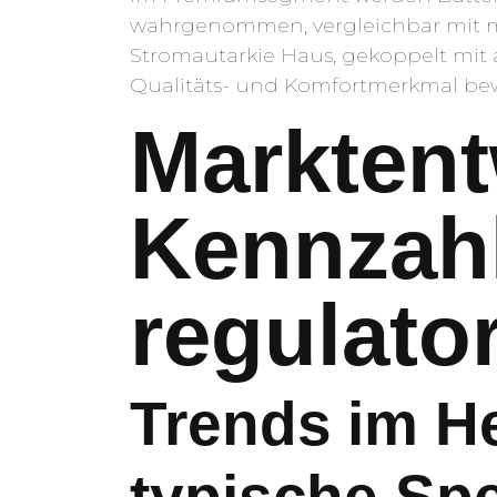
wahrgenommen, vergleichbar mit m
Stromautarkie Haus, gekoppelt mit 
Qualitäts- und Komfortmerkmal bew
Marktent
Kennzah
regulato
Trends im H