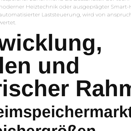
oderner Heiztechnik oder ausgeprägter Smart-H
automatisierter Laststeuerung, wird von anspruc
ertet.
wicklung,
len und
rischer Rah
eimspeichermark